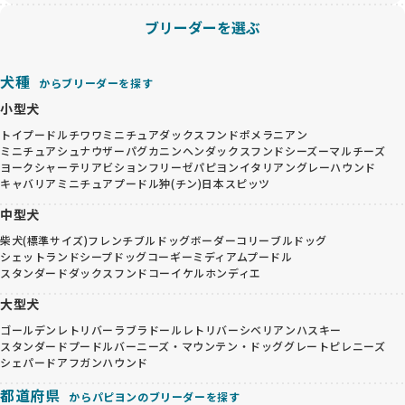
ブリーダーを選ぶ
犬種
からブリーダーを探す
小型犬
トイプードル
チワワ
ミニチュアダックスフンド
ポメラニアン
ミニチュアシュナウザー
パグ
カニンヘンダックスフンド
シーズー
マルチーズ
ヨークシャーテリア
ビションフリーゼ
パピヨン
イタリアングレーハウンド
キャバリア
ミニチュアプードル
狆(チン)
日本スピッツ
中型犬
柴犬(標準サイズ)
フレンチブルドッグ
ボーダーコリー
ブルドッグ
シェットランドシープドッグ
コーギー
ミディアムプードル
スタンダードダックスフンド
コーイケルホンディエ
大型犬
ゴールデンレトリバー
ラブラドールレトリバー
シベリアンハスキー
スタンダードプードル
バーニーズ・マウンテン・ドッグ
グレートピレニーズ
シェパード
アフガンハウンド
都道府県
からパピヨンのブリーダーを探す