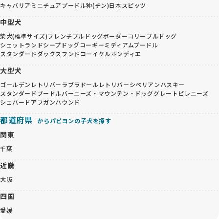
キャバリア
ミニチュアプードル
狆(チン)
日本スピッツ
中型犬
柴犬(標準サイズ)
フレンチブルドッグ
ボーダーコリー
ブルドッグ
シェットランドシープドッグ
コーギー
ミディアムプードル
スタンダードダックスフンド
コーイケルホンディエ
大型犬
ゴールデンレトリバー
ラブラドールレトリバー
シベリアンハスキー
スタンダードプードル
バーニーズ・マウンテン・ドッグ
グレートピレニーズ
シェパード
アフガンハウンド
都道府県
からパピヨンの子犬を探す
関東
千葉
近畿
大阪
四国
愛媛