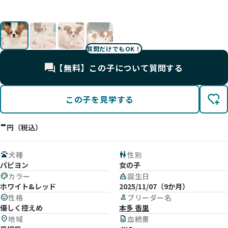
❤️
す✨️
す✨️
😊✨️
質問だけでもOK！
【無料】この子について質問する
この子を見学する
-
円（税込）
pets
犬種
wc
性別
パピヨン
女の子
palette
カラー
cake
誕生日
ホワイト&レッド
2025/11/07（9か月）
mood
性格
person
ブリーダー名
優しく控えめ
本多 香里
location_on
地域
description
血統書