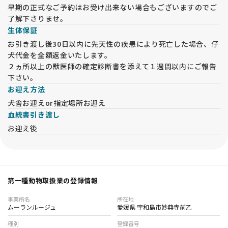
早期の正式なご予約はお受け出来ない場合もございますのでご
了解下さりませ。
生体保証
お引き渡し後30日以内に先天性の疾患により死亡した場合、仔
犬代金を全額返金いたします。
２ヵ所以上の獣医師の確定診断書を添えて１週間以内にご報告
下さい。
お迎え方法
犬舎お迎えor指定場所お迎え
血統書引き渡し
お迎え後
第一種動物取扱業の登録情報
事業所名
所在地
ムーランルージュ
愛媛県 宇和島市妙典寺前乙
種別
登録番号