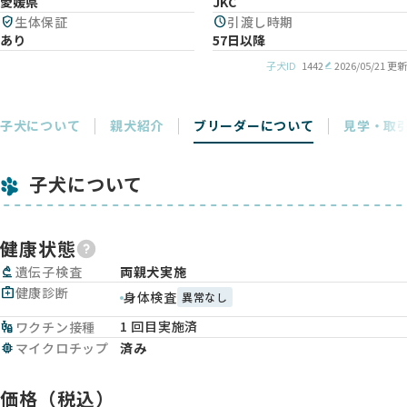
愛媛県
JKC
verified_user
生体保証
schedule
引渡し時期
あり
57日以降
子犬ID
1442
2026/05/21 更新
子犬について
親犬紹介
ブリーダーについて
見学・取
子犬について
健康状態
biotech
遺伝子検査
両親犬実施
medical_services
健康診断
身体検査
異常なし
1 回目実施済
vaccines
ワクチン接種
memory
マイクロチップ
済み
価格（税込）