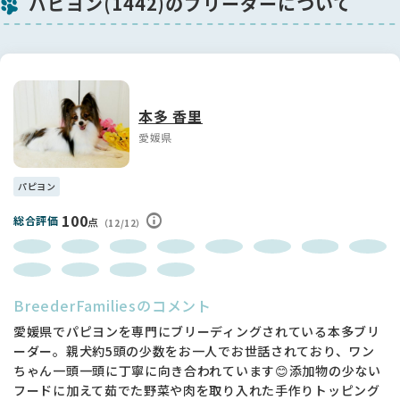
パピヨン(1442)のブリーダーについて
本多 香里
愛媛県
パピヨン
100
総合評価
点
（12/12）
BreederFamiliesのコメント
愛媛県でパピヨンを専門にブリーディングされている本多ブリ
ーダー。親犬約5頭の少数をお一人でお世話されており、ワン
ちゃん一頭一頭に丁寧に向き合われています😊添加物の少ない
フードに加えて茹でた野菜や肉を取り入れた手作りトッピング