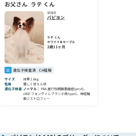
にも安心していただけると思います✨
お父さん
ラテ くん
愛媛県
素敵なご家族様とのご縁を心よりお待ちしております🐶💓
パピヨン
ラテ くん
ホワイト&セーブル
2歳11ヶ月
父
遺伝子検査済
CH経験
サイズ
体重 2.6kg
性格
優しく甘えん坊
遺伝子検査
ノーマル
PRA 進行性網膜萎縮症(prcd)、
vWD フォンヴィレブランド病 type1、神経軸
索ジストロフィー