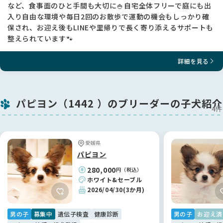
など、食事面のひと手間も大切に🍚自宅全体フリーで庭にも出
入り自由な環境や毎日2回のお散歩で運動の機会もしっかり確
保され、お迎え後もLINEや里帰りで長く寄り添えるサポートも
整えられています🐾
詳細を見る
パピヨン（1442 ）のブリーダーの子犬紹介
4件
愛媛県
パピヨン
280,000
円（税込）
ホワイト&セーブル
2026/04/30
(3か月)
男の子
募集中
遺伝子検査
健康診断
男の子
お迎え済