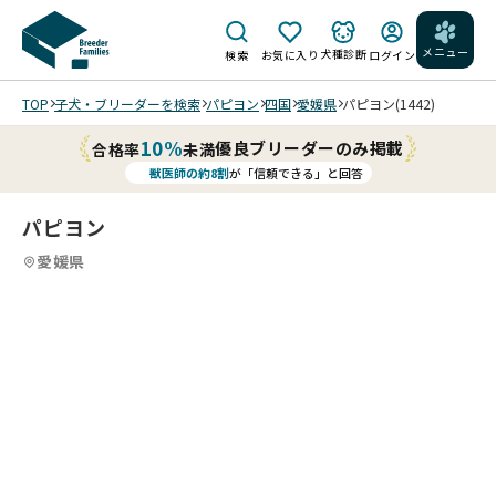
メニュー
犬種診断
検索
お気に入り
ログイン
TOP
子犬・ブリーダーを検索
パピヨン
四国
愛媛県
パピヨン(1442)
10%
優良ブリーダーのみ掲載
合格率
未満
獣医師の約8割
が「信頼できる」と回答
パピヨン
愛媛県
エ
4
4
4
4
レ
/
/
可
ガ
愛
ン
ス
い
ト
タ
可愛
横
な
イ
らし
顔
雰
ル
いエ
❤️
囲
と
レガ
大
気
っ
ント
変
が
て
な女
綺
魅
も
の子
麗
力
綺
です
で
で
麗