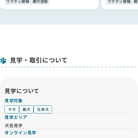
ワクチン接種
親犬登録
ワクチン接種
親
見学・取引について
見学について
見学対象
子犬
親犬
兄弟犬
見学エリア
犬舎見学
オンライン見学