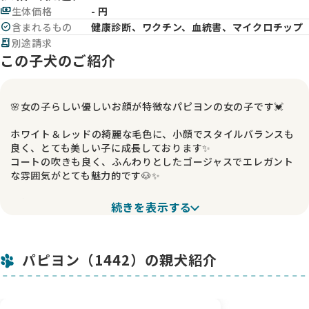
payments
生体価格
- 円
check_circle
含まれるもの
健康診断、ワクチン、血統書、マイクロチップ
receipt_long
別途請求
この子犬のご紹介
🌸女の子らしい優しいお顔が特徴なパピヨンの女の子です💓
ホワイト＆レッドの綺麗な毛色に、小顔でスタイルバランスも
良く、とても美しい子に成長しております✨️
コートの吹きも良く、ふんわりとしたゴージャスでエレガント
な雰囲気がとても魅力的です🐶✨️
お顔立ちはとても優しく、見ているだけで癒されるような可愛
続きを表示する
らしさがあります💓
性格も穏やかで控えめな女の子で、みんなと仲良く遊びながら
毎日楽しく過ごしております😊
パピヨン（1442）の親犬紹介
オモチャ遊びが大好きで、遊んでいる姿もとっても可愛いです
よ🧸💕
優しい性格の子ですので、初めてわんちゃんをお迎えされる方