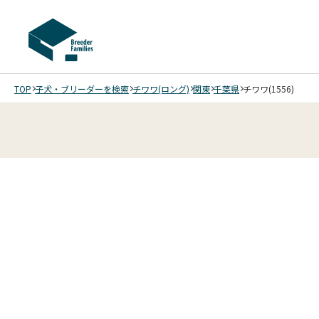
TOP
子犬・ブリーダーを検索
チワワ(ロング)
関東
千葉県
チワワ(1556)
1
11
5
11
6
11
7
11
8
11
9
10
11
11
11
11
11
/
/
/
/
/
/
/
/