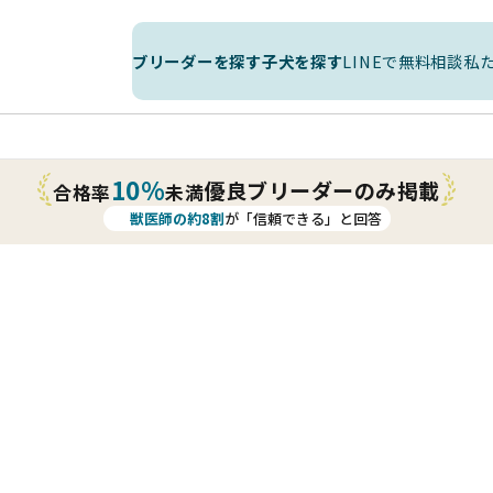
ブリーダーを探す
子犬を探す
LINEで無料相談
私
10%
優良ブリーダーのみ掲載
合格率
未満
獣医師の約8割
が「信頼できる」と回答