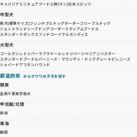
キャバリア
ミニチュアプードル
狆(チン)
日本スピッツ
中型犬
柴犬(標準サイズ)
フレンチブルドッグ
ボーダーコリー
ブルドッグ
シェットランドシープドッグ
コーギー
ミディアムプードル
スタンダードダックスフンド
コーイケルホンディエ
大型犬
ゴールデンレトリバー
ラブラドールレトリバー
シベリアンハスキー
スタンダードプードル
バーニーズ・マウンテン・ドッグ
グレートピレニーズ
シェパード
アフガンハウンド
都道府県
からチワワの子犬を探す
関東
全県
千葉
東京
栃木
甲信越/北陸
新潟
東海
静岡