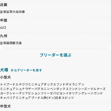
近畿
全県
滋賀
大阪
兵庫
中国
山口
九州
全県
福岡
鹿児島
ブリーダーを選ぶ
犬種
からブリーダーを探す
小型犬
トイプードル
チワワ
ミニチュアダックスフンド
ポメラニアン
ミニチュアシュナウザー
パグ
カニンヘンダックスフンド
シーズー
マルチーズ
ヨークシャーテリア
ビションフリーゼ
パピヨン
イタリアングレーハウンド
キャバリア
ミニチュアプードル
狆(チン)
日本スピッツ
中型犬