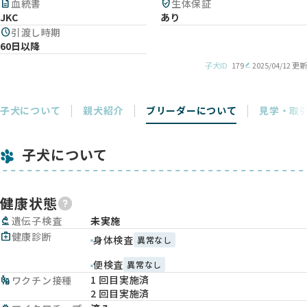
description
血統書
verified_user
生体保証
JKC
あり
schedule
引渡し時期
60日以降
子犬ID
179
2025/04/12 更新
子犬について
親犬紹介
ブリーダーについて
見学・取
子犬について
健康状態
biotech
遺伝子検査
未実施
medical_services
健康診断
身体検査
異常なし
便検査
異常なし
1 回目実施済
vaccines
ワクチン接種
2 回目実施済