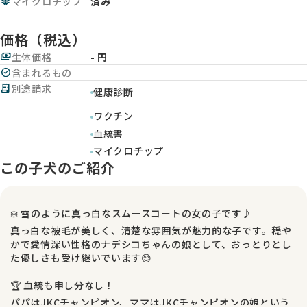
memory
マイクロチップ
済み
価格（税込）
payments
生体価格
- 円
check_circle
含まれるもの
receipt_long
別途請求
健康診断
ワクチン
血統書
マイクロチップ
この子犬のご紹介
❄️ 雪のように真っ白なスムースコートの女の子です♪
真っ白な被毛が美しく、清楚な雰囲気が魅力的な子です。穏や
かで愛情深い性格のナデシコちゃんの娘として、おっとりとし
た優しさも受け継いでいます😊
🏆 血統も申し分なし！
パパはJKCチャンピオン、ママはJKCチャンピオンの娘という