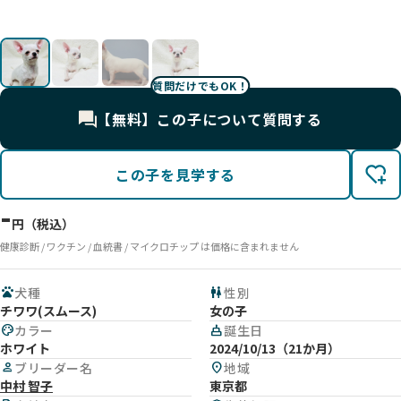
質問だけでもOK！
【無料】この子について質問する
この子を見学する
-
円（税込）
健康診断 / ワクチン / 血統書 / マイクロチップ は価格に含まれません
pets
犬種
wc
性別
チワワ(スムース)
女の子
palette
カラー
cake
誕生日
ホワイト
2024/10/13（21か月）
person
ブリーダー名
location_on
地域
中村 智子
東京都