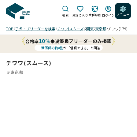
メニュー
犬種診断
検索
お気に入り
ログイン
TOP
子犬・ブリーダーを検索
チワワ(スムース)
関東
東京都
チワワ(179)
10%
優良ブリーダーのみ掲載
合格率
未満
獣医師の約8割
が「信頼できる」と回答
チワワ(スムース)
東京都
4
4
4
4
/
/