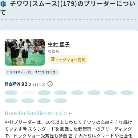
対面でのご見学は土日祝の午後限定となります。
チワワ(スムース)(179)のブリーダーについ
ブリーダー専業ではないため、ご理解いただけますと幸いで
て
す。
この子の可愛らしさにピンと来た方は、ぜひお気軽にお問い合
わせください💌
素敵なご縁をお待ちしております✨
中村 智子
東京都
🏆
ドッグショー受賞
チワワ(スムース)
チワワ(ロング)
92
総合評価
点
（11/12）
BreederFamiliesのコメント
中村ブリーダーは、20年以上にわたりチワワの血統を守り続け
ています🐕 スタンダードを意識した健康第一のブリーディング
で、ドッグショー受賞歴も多数🏆 子犬たちはクレートや社会化