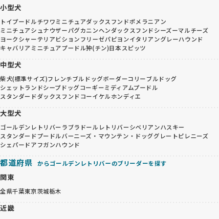
小型犬
トイプードル
チワワ
ミニチュアダックスフンド
ポメラニアン
ミニチュアシュナウザー
パグ
カニンヘンダックスフンド
シーズー
マルチーズ
ヨークシャーテリア
ビションフリーゼ
パピヨン
イタリアングレーハウンド
キャバリア
ミニチュアプードル
狆(チン)
日本スピッツ
中型犬
柴犬(標準サイズ)
フレンチブルドッグ
ボーダーコリー
ブルドッグ
シェットランドシープドッグ
コーギー
ミディアムプードル
スタンダードダックスフンド
コーイケルホンディエ
大型犬
ゴールデンレトリバー
ラブラドールレトリバー
シベリアンハスキー
スタンダードプードル
バーニーズ・マウンテン・ドッグ
グレートピレニーズ
シェパード
アフガンハウンド
都道府県
からゴールデンレトリバーのブリーダーを探す
関東
全県
千葉
東京
茨城
栃木
近畿