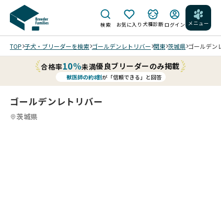
メニュー
犬種診断
検索
お気に入り
ログイン
TOP
子犬・ブリーダーを検索
ゴールデンレトリバー
関東
茨城県
ゴールデンレ
10%
優良ブリーダーのみ掲載
合格率
未満
獣医師の約8割
が「信頼できる」と回答
ゴールデンレトリバー
茨城県
4
4
4
4
/
/