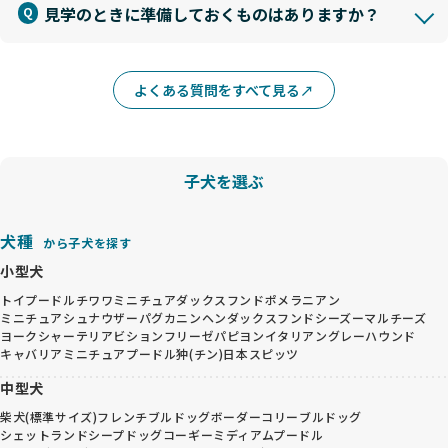
見学のときに準備しておくものはありますか？
よくある質問をすべて見る
子犬を選ぶ
犬種
から子犬を探す
小型犬
トイプードル
チワワ
ミニチュアダックスフンド
ポメラニアン
ミニチュアシュナウザー
パグ
カニンヘンダックスフンド
シーズー
マルチーズ
ヨークシャーテリア
ビションフリーゼ
パピヨン
イタリアングレーハウンド
キャバリア
ミニチュアプードル
狆(チン)
日本スピッツ
中型犬
柴犬(標準サイズ)
フレンチブルドッグ
ボーダーコリー
ブルドッグ
シェットランドシープドッグ
コーギー
ミディアムプードル