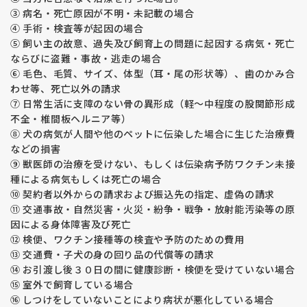
になります。
③ 病名・死亡原因が不明・未記載の場合
股関節形成不全の発症の要因は７０％が遺伝的要因・残り３
④ 手術・検査等が起因の場合
０％は環境要因と言われており、両親を検査することは生まれ
⑤ 飼い主の故意、過失及び飼育上の問題に起因する病気・死亡
てくる子犬の遺伝子をコントロールする意味で大変重要な意味
ならびに盗難・事故・逃走の場合
を持っています。
⑥ 毛色、毛質、サイズ、体型（耳・尾の形状等）、歯のかみ合
両親の説明部分に表示されている数字はＪＡＨＤのスコアで、
わせ等、死亡以外の請求
片側０～４５まであり、数字が小さいほど良い関節を表してま
⑦ 日常生活に支障のない骨の異形成（軽～中程度の股関節形成
す。
福田ブリーダーの平均値は片側６でブリーディングラインを１
不全・椎間板ヘルニア等）
３以下と決めリスクを下げる取り組みをしています。
⑧ 犬の病気が人間や他のペットに伝染した場合に生じた治療費
親兄弟で追えるラインもありますのでより安心なラインをお求
などの損害
めになりたい方はご相談ください。
⑨ 獣医師の治療を受けない、もしくは伝染病予防ワクチン未接
子犬は成長期であるため現時点で関節の状態を診断することは
種による病気もしくは死亡の場合
できません。環境要因で発症することもありますので飼育環境
⑩ 契約者以外からの請求および振込先の指定、虚偽の請求
や運動、体重管理を飼い主様が管理していただく必要がありま
⑪ 交通事故・自然災害・火災・紛争・戦争・放射能汚染等の原
す。
因による身体障害及び死亡
⑫ 検便、ワクチン接種等の検査や予防のための費用
【アレルギー・アトピー性皮膚炎】
⑬ 交通費・子犬の身の回り品の代償等の請求
最近アレルギーやアトピー性皮膚炎を発症している子が多く見
られます。
⑭ お引渡し後３０日の間に健康診断・検便を受けていない場合
福田ブリーダーの両親犬は1才時にアレルギー検査をして数値
⑮ 室外で飼育している場合
の確認をしています。
⑯ しつけをしていないことにより病状が悪化している場合