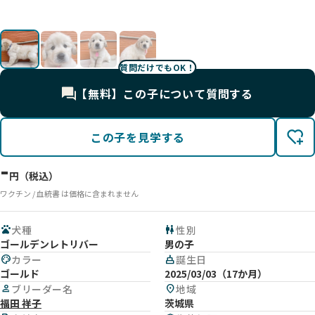
質問だけでもOK！
【無料】この子について質問する
この子を見学する
-
円（税込）
ワクチン / 血統書 は価格に含まれません
pets
犬種
wc
性別
ゴールデンレトリバー
男の子
palette
カラー
cake
誕生日
ゴールド
2025/03/03（17か月）
person
ブリーダー名
location_on
地域
福田 祥子
茨城県