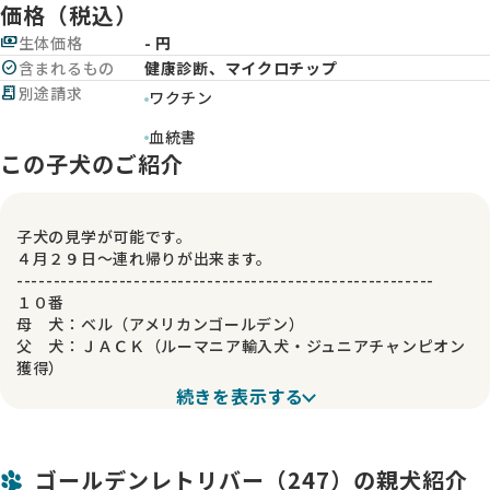
価格（税込）
payments
生体価格
- 円
check_circle
含まれるもの
健康診断、マイクロチップ
receipt_long
別途請求
ワクチン
血統書
この子犬のご紹介
子犬の見学が可能です。
４月２９日～連れ帰りが出来ます。
---------------------------------------------------------
１０番
母 犬：ベル（アメリカンゴールデン）
父 犬：ＪＡＣＫ（ルーマニア輸入犬・ジュニアチャンピオン
獲得）
---------------------------------------------------------
続きを表示する
成犬時（2才）予想 男の子30～34キロ、女の子28～30キロで
す。
---------------------------------------------------------
ゴールデンレトリバー（247）の親犬紹介