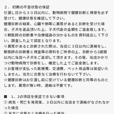
２． 初期の不良状態の保証
【股関節形成不全】
引渡し日から３０日以内に、動物病院で健康診断と検便を必ず
福田ブリーダーでは両親犬の股関節の状態をＪＡＨＤという検
受けて、健康状態を確認して下さい。
査機関で検査を受けています。両親を調べ始めて10年経ちます
健康診断の結果、心臓や肺等に異常があると診断を受けた場
が、非常に良好な結果が出ており、ケンネルで残した子に発症
合、子犬を返品頂いた上、子犬代金の全額をご返金致します。
する子犬が激減しています。お客様のご好意で頂く結果もケン
※獣医師の診断書や治療経過の分かるものを資料提出して下さ
ネルの子よりも良いスコアが出ています。
い。調査した上で認定となります。
このことから、少なくとも両親犬を検査している繁殖は安全度
が増す。また、気を付けて育てた子は家庭犬の方が結果がよく
※異常があると診断された際は、当店に３日以内に連絡をし、
なると言えます。
獣医師の診断書と検査等の資料をご持参の上、診断から2週間
環境により悪くなる例としては階段での生活、コンクリートで
以内に当店へ子犬をご返却して頂きます。その後、当店かかり
の運動、登山・マラソン・自転車並走などの長時間の強い運
つけ動物病院で診断をし、確定した上でご返金致します。
動、肥満、運動不足などが考えられます。
※お客様が支払った医療費、交通費、ペット用品等は保証いた
また、日本の現状は良い状態でない犬が非常に多いことも経験
しません。当方に合意なく治療を行わないで下さい。
からわかりました。
※健康診断はお引渡し前に受けている健康診断と同等のものと
子犬を購入の際は両親や近親犬の情報のある子犬を選ばれるこ
します。異常が無い時、連絡は不要です。
とをお勧めします。
股関節形成不全とはゴールデン・ラブラドールに多い遺伝性の
■ 1、2の項目を保証できない事項
関節の病気です。重度の場合、脱臼したり神経を圧迫して痛み
が出るため歩くことが困難になる恐れがあります。
① 病気・死亡を発見後、３日以内に当店まで連絡がなされなか
根治する方法は無く、外科的手術になると、治療費は高額にな
った場合
ります。何よりワンちゃんは一生痛みに耐えながら生きること
② 当方に合意なく治療を行った場合。