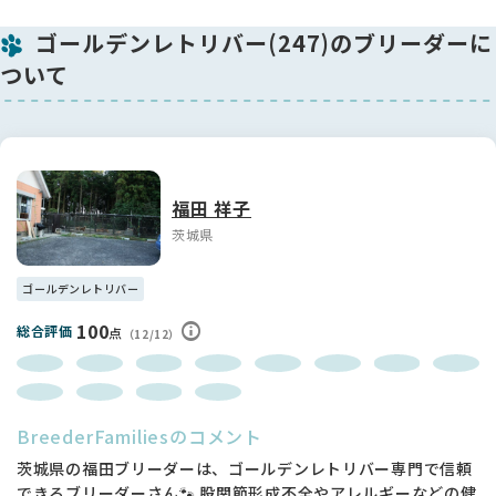
体重 出生４１３ｇ、３０日２．９kg、４０日４．０kg、５
ゴールデンレトリバー(247)のブリーダーに
０日kg
４/７ 心雑音チェック・検便
ついて
４/２１ 健康診断・検便・ワクチン接種
-----------------------------------------------------
７頭兄弟姉妹のベルの子犬達はお母さんの母乳をたくさん飲ん
で、ムチムチに育っています。
福田 祥子
母乳が沢山出るので離乳食はまだ残してしまいますが、もう少
茨城県
し経つと食べる方が楽しみになってたくさん食べられるように
なるでしょう。
毛色はやや薄めの子とベルより少し薄いゴールデン色の子が居
ゴールデンレトリバー
ます。
100
臆病な傾向は無く、人に尻尾を振って駆け寄って遊びに来てく
総合評価
点
（12/12）
れます。性格が表れるには早い時期なので明るい子に育つよう
に接していきます。子犬は良い両親と良い環境によって性格が
大きく変わります。ご期待ください。
BreederFamiliesのコメント
-----------------------------------------------------
【股関節形成不全について】
茨城県の福田ブリーダーは、ゴールデンレトリバー専門で信頼
両親に股関節に異常はありません。
できるブリーダーさん🐾 股関節形成不全やアレルギーなどの健