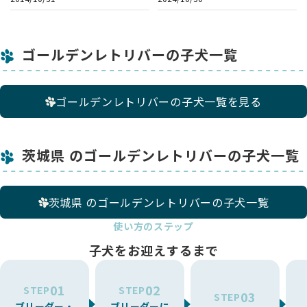
客様に安心してお迎え頂けるようにしております。
★★★大切にしていること★★★
子犬はすべて福田ブリーダーがしっかりと大切に育てた子犬で
ゴールデンレトリバーの子犬一覧
す。
子犬たちは母親の愛情をたっぷり受け、兄弟と遊び、幼い時か
ら人からの愛情も与えて明るくてフレンドリーな性格に育てお
ゴールデンレトリバーの子犬一覧を見る
り、誰からも愛される性格の良い子犬、健康・健全な子犬をお
客様・ご家族にお譲りできるよう心がけています。
子犬ちゃんと飼い主様がレトリバーライフを楽しんで頂けるよ
う生涯にわたりサポートしていきます。
茨城県 のゴールデンレトリバーの子犬一覧
両親犬は股関節形成不全検査、ＰＲＡ遺伝子検査、ＥＩＣ遺伝
子検査、ブルセラ症抗体検査、狂犬病予防接種、混合ワクチン
接種、フィラリア予防薬、検便を定期的に受けて、安心・安全
な繁殖を心がけています。
茨城県 のゴールデンレトリバーの子犬一覧
また、母体の健康を考え生涯出産は6回まで、５才以降の出産
はしません。（４才中引退）
使い方のステップ
子犬をお迎えするまで
01
02
STEP
STEP
03
STEP
ブリーダー・
ブリーダーに