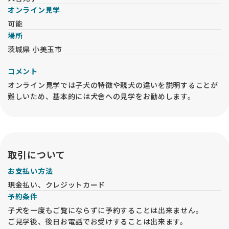
コートカラー・形質（各犬種対象遺伝子）
オンライン見学
可能
－－－－－－－－－－－－－－－－－－－－－－－－－－－－
場所
－－－－
茨城県 小美玉市
★★★ご見学 ★★★
・水～金は13：30、土日は10：30、13：30のいずれかでご予
コメント
約下さい。月・火はお休みです。
オンライン見学では子犬の特徴や親犬の違いを説明することが
・ご都合が合わないお客様はご相談ください。
難しいため、基本的には犬舎への見学をお勧めします。
・それ以外の時間は成犬・子犬のお世話やケアの時間になって
いますので時間内のご見学にご協力ください。
・販売中の子犬と両親は全てご見学頂けます。引退、ケガ等で
ご覧いただけないことが稀にあります。
・掲載中の子犬の中でどの子にするか悩まれているようでした
ら、お問い合わせの際にその旨ご記載ください。
取引について
・お日にちと時間帯をお知らせください。電話でのやり取りを
お支払い方法
ご希望の場合はその旨をお知らせください。
・衛生面からペットショップや他犬舎を見学したお客様は日を
現金払い、クレジットカード
改めてお越しください。
予約条件
子犬を一度もご覧にならずに予約することは出来ません。
★★★お問い合わせの際のお願い★★★
ご見学後、後日お電話でお受けすることは出来ます。
ご要望の中で”毛色が薄め、濃いめ”、”小さめ、大きめ”などの