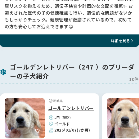
母犬 ベル 股関節 Bランク （右８ 左９）
康リスクを抑えるため、遺伝子検査や計画的な交配を徹底✨ お
父犬 ＪＡＣＫ 股関節 Bランク（右５・左８）
迎えされた歴代の子の健康確認も行い、遺伝的な問題がないか
もしっかりチェック。健康管理が徹底されているので、初めて
※数字が低ければ低いほど理想の股関節です(片足0~45）
の方も安心してお迎えできます😊
★股関節形成不全は遺伝病です。 複雑に関わりあう遺伝子によ
って発病します。
詳細を見る
福田ブリーダーはこの病気に向き合い10年以上になりますが、
両親を検査することによって発病を大幅に抑制することを実
感、経験しています。
ゴールデンレトリバー（247 ）のブリーダ
評価を受けていない犬の繁殖は実態が分からないため、非常に
不安定ですので両親が検査を受けているワンちゃんを購入する
ーの子犬紹介
ことを強くお勧めします。
10件
★現在、福田ブリーダーでは100頭に1頭程度に重度の股関節形
成不全が出る傾向にあります。 残念なことに全く発症しないと
いう状況には至っておりません。
茨城県
★手術が必要になった場合の治療費は片足50万円以上と高額に
ゴールデンレトリバー
なります。ペット保険などの加入をご検討ください。
★生後2か月の頃は股関節に異常があるか判断をすることが出
-
円（税込）
来ません。大変申し訳ありませんが、股関節形成不全に対して
ゴールド
保証はしておりません。
2026/01/07
(7か月)
★成長期の生後4か月～5か月に歩行の違和感がありましたら、