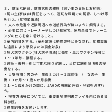
若年で数値が高い子は将来発症する可能性がある、親子で体質
が似ることもあるため、数値の高い子の繁殖はしていません。
３． 健全な飼育、健康状態の維持（飼い主の責任とお約束）
 飼い主(家族)は責任をもって、適切な環境での飼育、しつけ等
【外耳炎】
を行う。(動物愛護法)
外耳炎についても親子の体質が似ますので、耳の弱い子の繁殖
・ 人への危害や近隣周辺への迷惑行為が無いように飼育する。
はしておりません。
・ 必要に応じトレーナーやしつけ教室で、家族全員でトレーニ
ングの仕方を身に着けること。
【prcd-ＰＲＡ、ＰＲＡ１、ＰＲＡ２】
福田ブリーダーの親犬たちは全頭検査済み、生まれてくる子犬
 室内飼育をする。(室外放置は動物虐待とみなされ、動物愛護
たちはprcd-ＰＲＡ、ＰＲＡ１、ＰＲＡ２を発症しない掛け合
法違反により懲役または罰金対象)
わせで繁殖をしています。
 狂犬病ワクチン(狂犬病予防法)は毎年・混合ワクチン接種は
ゴールデン・レトレバーのprcd-ＰＲＡ、ＰＲＡ１、ＰＲＡ２
１～３年毎に接種する。
（ラブラドールはprcd-ＰＲＡのみ）は遺伝病です。
 避妊・去勢手術は可能な限り実施し、当店に施術証明書の提
ＰＲＡは進行性網膜委縮症という病気で目が見えなくなってし
出をする。
まう病気です。治療方法はありません。
・ 目安時期：男の子 生後８カ月～１歳前後 / 女の子 生
後１０か月～１歳６か月前後
【運動誘発性虚脱 （EIC）】
 １～１歳６か月の間に、JAHDの股関節評価・登録を必ず行
福田ブリーダーの親犬たち（ラブラドールのみ）は全頭検査済
う。
み、生まれてくる子犬たちはEICを発症しない掛け合わせで繁
殖をしています。
・ 検査方法等については、重要事項説明書ファイル内にある資
ラブラドル・レトレバーの運動誘発性虚脱（EIC）は遺伝病で
料参照。
す。
 終生飼養をお願いします。
激しい運動で虚脱が誘発され、四肢が硬直して動かなくなって