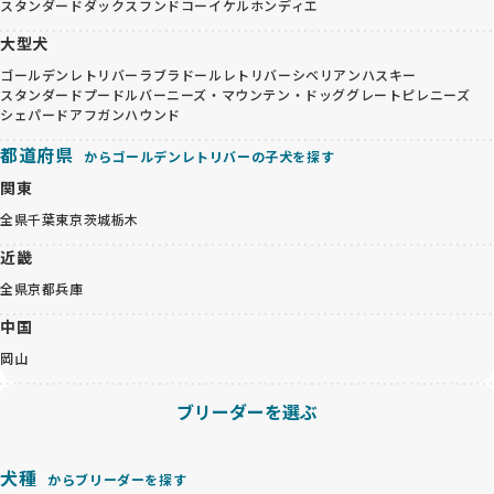
スタンダードダックスフンド
コーイケルホンディエ
大型犬
ゴールデンレトリバー
ラブラドールレトリバー
シベリアンハスキー
スタンダードプードル
バーニーズ・マウンテン・ドッグ
グレートピレニーズ
シェパード
アフガンハウンド
都道府県
からゴールデンレトリバーの子犬を探す
関東
全県
千葉
東京
茨城
栃木
近畿
全県
京都
兵庫
中国
岡山
ブリーダーを選ぶ
犬種
からブリーダーを探す