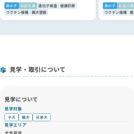
整形外科専門医の診察をお勧めします。骨頭や臼蓋（きゅうが
男の子
お迎え済
遺伝子検査
健康診断
男の子
お迎え済
い）を人工物にしなくてもよい治療法があります。
ワクチン接種
親犬登録
ワクチン接種
親
--------------------------------------------------------------
------
【単一遺伝子疾患検査について】
★両親の遺伝子検査の結果から、子犬は下記の11項目に於い
て、発症しません。
（検査機関：オリベット
https://orivet.jp/%e3%81%8b%e8%a1%8c/）
見学・取引について
神経セロイドリポフスチン症 NCL（CL症）（ゴールデンレトリ
バー系）
先天性眼奇形（ゴールデンレトリバー）
変性ミエロパチー/変性性脊髄症 栄養障害性表皮水疱症（ゴー
ルデンレトリバー系）
見学について
汎進行性網膜萎縮症 PRA 1 （ゴールデンレトリバー系）
見学対象
汎進行性網膜萎縮症 PRA 2 （ゴールデンレトリバー系）
魚鱗癬（ゴールデンレトリバー系）
子犬
親犬
兄弟犬
骨形成不全症（ゴールデンレトリバー系）
見学エリア
進行性網膜桿体-錐体変性症 (prcd PRA)
骨格形成異常／骨異形成症２(中程度不均衡型小犬症)
犬舎見学