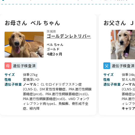
子犬代金に含まれているもの
● 子犬の生命保証（初期不良30日、生命保証6か月）
● 健康診断書
● 血統証明書
お母さん
ベル ちゃん
お父さん
Ｊ
茨城県
必須経費
ゴールデンレトリバー
● ワクチン接種費 1回分 11,000円
ベル ちゃん
ゴールド
おすすめ品
4歳2ヶ月
● 今食べているドッグフード 6キロ（3週間分） 11,000円
● サプリメント（2か月分） 3,600円
母
遺伝子検査済
父
遺伝子検査済
---------------------------------------------------------
サイズ
体重 27kg
サイズ
体重 34k
性格
愛情深い🐶
性格
甘えん坊
遺伝子検査
ノーマル
CL セロイドリポフスチン症
遺伝子検査
ノーマ
販売の条件
(CLN5-1)、DM 変性性脊髄症、PRA 進行性網膜
(CLN5
●１才半までに股関節レントゲンを撮影し、評価を受けて頂く
萎縮症(prcd)、PRA 進行性網膜萎縮症(rcd1)、
萎縮症(p
こと。
PRA 進行性網膜萎縮症(rcd3)、vWD フォンヴ
PRA 進
ィレブランド病 type1、魚鱗癬、骨形成不全
ィレブラ
● 避妊・去勢を実施し、証明書を提出して頂くこと。
症、緑内障
キャリ
● 室内で飼育していただくこと。
-----------------------------------------------------
健康状態