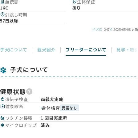
description
血統書
verified_user
生体保証
JKC
あり
schedule
引渡し時期
57日以降
子犬ID
247
2025/05/08 更新
子犬について
親犬紹介
ブリーダーについて
見学・取
子犬について
健康状態
biotech
遺伝子検査
両親犬実施
medical_services
健康診断
身体検査
異常なし
1 回目実施済
vaccines
ワクチン接種
memory
マイクロチップ
済み