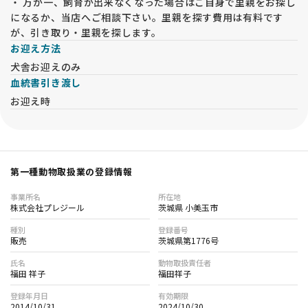
・ 万が一、飼育が出来なくなった場合はご自身で里親をお探し
しまう、力が入らなくなってしまいます。運動を中止すると虚
になるか、当店へご相談下さい。里親を探す費用は有料です
脱から回復します。治療方法はありません。
が、引き取り・里親を探します。
お迎え方法
【変性性脊髄症 （ＤＭ）】
福田ブリーダーの親犬たちは全頭検査済み、生まれてくる子犬
犬舎お迎えのみ
たちはＤＭを発症しない掛け合わせで繁殖をしています。
血統書引き渡し
変性性脊髄症 （ＤＭ）は遺伝病です。
お迎え時
発病すると後足の自由が利かなくなり歩行が困難になります。
発病から３年程かけて進行し、後足、前足、呼吸の順に自由が
利かなくなり死亡してしまします。
治療法は見つかっていません。
第一種動物取扱業の登録情報
【その他の遺伝疾患】
フォンビルブランド病、ナルコレプシー病等の
事業所名
所在地
ゴールデンは５項目、ラブラドールは１３項目（２０１６年現
株式会社プレジール
茨城県 小美玉市
在）を検査しています。
種別
登録番号
販売
茨城県第1776号
★★★ 6か月の生命保証 ★★★
お引渡しから6か月間に病気で死亡してしまった場合、子犬代
氏名
動物取扱責任者
金の全額を返金致します。
福田 祥子
福田祥子
現状では健康に見える子犬でも成長と共に疾患が現れる場合が
登録年月日
有効期限
あります。福田ブリーダーでは生命保証を長期間に設定し、お
2014/10/31
2024/10/30