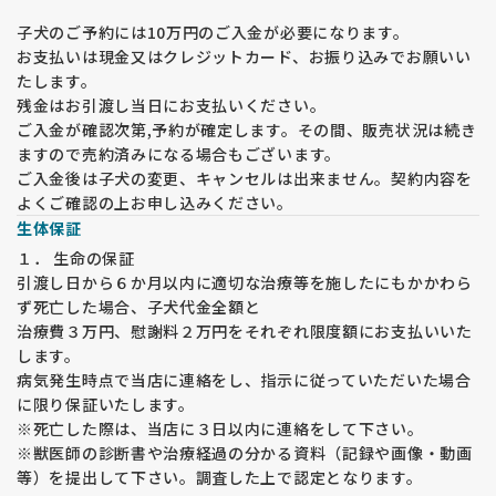
内容が多くみられますが、人ぞれぞれで感じ方が違いますので
できるだけ具体的に説明頂けると助かります。
子犬のご予約には10万円のご入金が必要になります。
また、”おとなしい子”、”おっとりした子”、”ほえない子”とい
お支払いは現金又はクレジットカード、お振り込みでお願いい
うご要望もありますが、子犬ですので大人しい子は居りませ
たします。
ん。子犬は元気に遊ぶものですので大人しいほうが問題がある
残金はお引渡し当日にお支払いください。
ことも考えられます。
ご入金が確認次第,予約が確定します。その間、販売状況は続き
両親の性格から予想することはできますが、生活環境やしつけ
ますので売約済みになる場合もございます。
の仕方によって思ったような育ち方をしないこともあるという
ご入金後は子犬の変更、キャンセルは出来ません。契約内容を
ことをご了承ください。
よくご確認の上お申し込みください。
生体保証
大型飼養経験のない方は、子犬購入前に犬舎及び成犬見学をお
勧めいたします。
１． 生命の保証
大型犬は、小中型犬と飼養環境やご用意する用品等が異なりま
引渡し日から６か月以内に適切な治療等を施したにもかかわら
す。
ず死亡した場合、子犬代金全額と
生活環境によっては、子犬を受け入れてから飼養が難しい環境
治療費３万円、慰謝料２万円をそれぞれ限度額にお支払いいた
であることが分かったり、環境の工夫が必要になり慌ててしま
します。
う場合も少なくありません。
病気発生時点で当店に連絡をし、指示に従っていただいた場合
に限り保証いたします。
★★★ 遺伝疾患・疾病予防への取り組み★★★
※死亡した際は、当店に３日以内に連絡をして下さい。
福田ブリーダーは両親から受け継ぐマイナス要因は出来る限り
少なくする取り組みを10年以上行ってきています。
※獣医師の診断書や治療経過の分かる資料（記録や画像・動画
子犬と飼育してくださる飼い主様の不安や負担をできる限り少
等）を提出して下さい。調査した上で認定となります。
なくできるよう、努力しています。