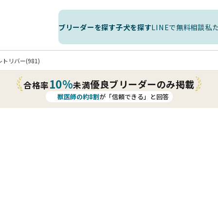
ブリーダーを探す
子犬を探す
LINEで無料相談
私
トリバー(981)
10%
優良ブリーダーのみ掲載
合格率
未満
獣医師の約8割
が「信頼できる」と回答