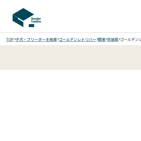
TOP
子犬・ブリーダーを検索
ゴールデンレトリバー
関東
茨城県
ゴールデンレ
2
12
5
12
6
12
7
12
8
12
9
10
12
11
12
12
12
12
12
/
/
/
/
/
/
/
/
/