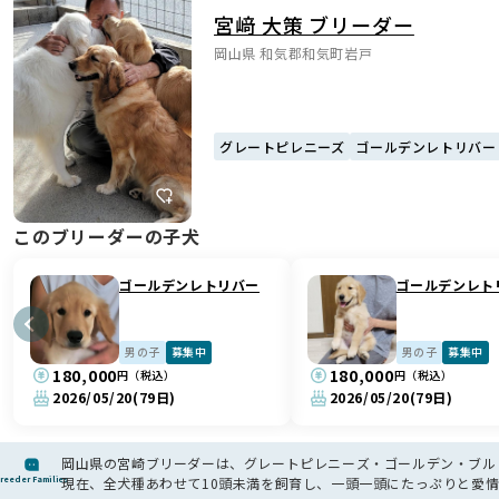
宮﨑 大策 ブリーダー
岡山県 和気郡和気町岩戸
グレートピレニーズ
ゴールデンレトリバー
このブリーダーの子犬
ゴールデンレトリバー
ゴールデンレト
男の子
募集中
男の子
募集中
180,000
180,000
円（税込）
円（税込）
2026/05/20
(79日)
2026/05/20
(79日)
岡山県の宮崎ブリーダーは、グレートピレニーズ・ゴールデン・ブルド
reeder Families
現在、全犬種あわせて10頭未満を飼育し、一頭一頭にたっぷりと愛情