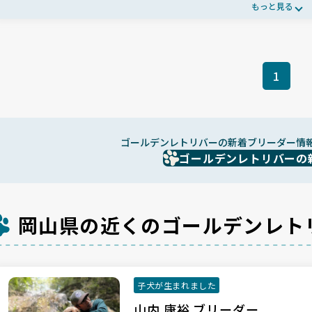
確保✨子犬たちは親兄弟と遊びながら犬同士の関係性を学び、リビン
もっと見る
1
ゴールデンレトリバーの新着ブリーダー情
ゴールデンレトリバーの
岡山県の近くのゴールデンレト
子犬が生まれました
山内 康裕 ブリーダー