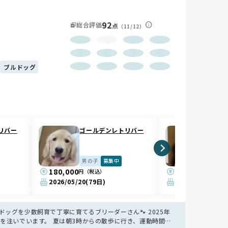
92
総合評価
点
（11/12）
ブルドッグ
リバー
ゴールデンレトリバー
ゴール
男の子
募集中
女の子
180,000
200,000
円（税込）
円（税込
2026/05/20
(79日)
2026/05/20
(79
ッグを少数飼育で丁寧に育てるブリーダーさん🐾 2025年
を注いでいます。 夏は朝3時からの散歩に行き、運動時間を