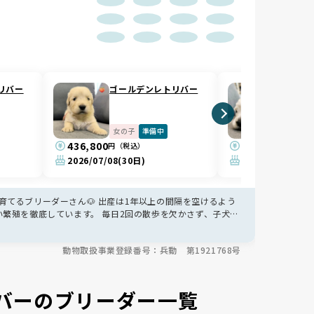
リバー
ゴールデンレトリバー
ゴール
女の子
準備中
女の子
436,800
610,000
円（税込）
円（税込
2026/07/08
(30日)
2026/06/27
(41
てるブリーダーさん🐶 出産は1年以上の間隔を空けるよう
繁殖を徹底しています。 毎日2回の散歩を欠かさず、子犬期
じみやすい、明るく安定した性格の子に育てられています✨
動物取扱事業登録番号：兵動 第1921768号
バーのブリーダー一覧