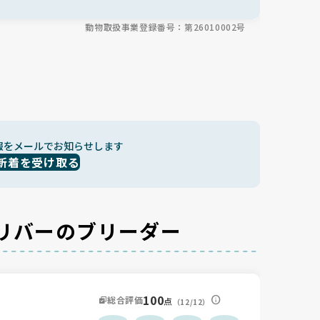
グで人と暮らすことで人慣れも自然と進みます😊
動物取扱事業登録番号：第26010002号
報をメールでお知らせします
新着を受け取る
リバーのブリーダー
100
総合評価
点
（12/12）