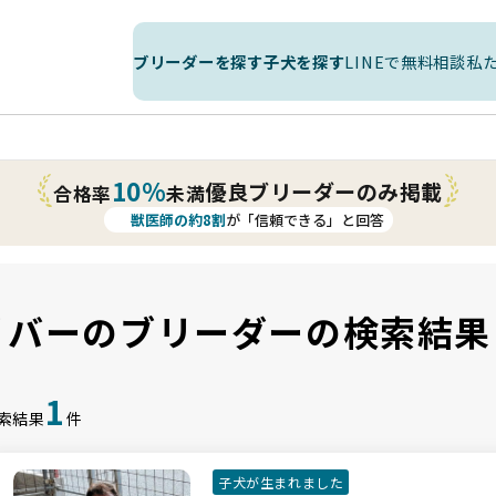
ブリーダーを探す
子犬を探す
LINEで無料相談
私
10%
優良ブリーダーのみ掲載
合格率
未満
獣医師の約8割
が「信頼できる」と回答
リバーのブリーダーの検索結果
1
索結果
件
子犬が生まれました