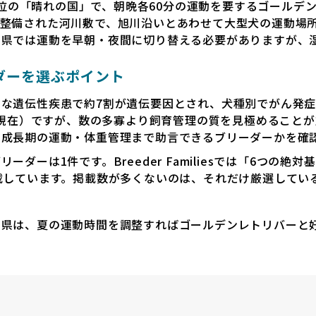
国1位の「晴れの国」で、朝晩各60分の運動を要するゴール
整備された河川敷で、旭川沿いとあわせて大型犬の運動場
山県では運動を早朝・夜間に切り替える必要がありますが、
ダーを選ぶポイント
な遺伝性疾患で約7割が遺伝要因とされ、犬種別でがん発
1日現在）ですが、数の多寡より飼育管理の質を見極めること
、成長期の運動・体重管理まで助言できるブリーダーかを確
ダーは1件です。Breeder Familiesでは「6つの絶
載しています。掲載数が多くないのは、それだけ厳選してい
山県は、夏の運動時間を調整すればゴールデンレトリバーと