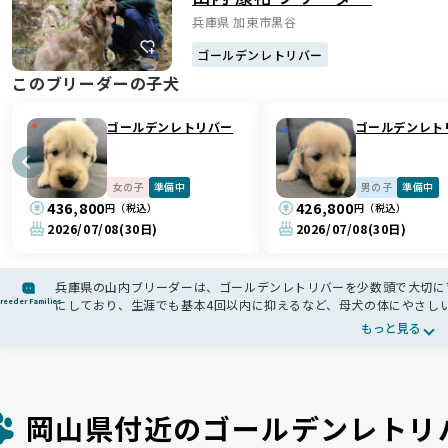
兵庫県 加東市黒谷
ゴールデンレトリバー
このブリーダーの子犬
ゴールデンレトリバー
ゴールデンレト
女の子
準備中
男の子
準備中
436,800
426,800
円（税込）
円（税込）
2026/07/08
(30日)
2026/07/08
(30日)
兵庫県の山内ブリーダーは、ゴールデンレトリバーを少数頭で大切に育
reeder Families
にしており、生涯でも基本4回以内に抑えるなど、母犬の体にやさしい
には社会化トレーニングやキャンベルテストも実施。人にも犬にもな
もっと見る
岡山県付近のゴールデンレトリ