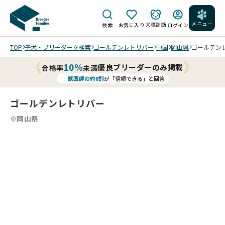
メニュー
犬種診断
検索
お気に入り
ログイン
TOP
子犬・ブリーダーを検索
ゴールデンレトリバー
中国
岡山県
ゴールデンレ
10%
優良ブリーダーのみ掲載
合格率
未満
獣医師の約8割
が「信頼できる」と回答
ゴールデンレトリバー
岡山県
4
4
4
4
/
/
202
202
202
202
6/0
6/0
6/0
6/0
6/1
6/1
6/1
6/1
9 撮
9 撮
9 撮
9 撮