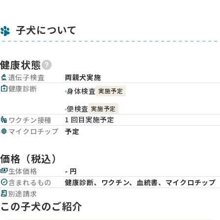
子犬について
健康状態
biotech
遺伝子検査
両親犬実施
medical_services
健康診断
身体検査
実施予定
便検査
実施予定
1 回目実施予定
vaccines
ワクチン接種
memory
マイクロチップ
予定
価格（税込）
payments
生体価格
- 円
check_circle
含まれるもの
健康診断、ワクチン、血統書、マイクロチップ
receipt_long
別途請求
この子犬のご紹介