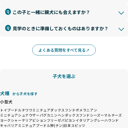
この子と一緒に親犬にも会えますか？
見学のときに準備しておくものはありますか？
よくある質問をすべて見る
子犬を選ぶ
犬種
から子犬を探す
小型犬
トイプードル
チワワ
ミニチュアダックスフンド
ポメラニアン
ミニチュアシュナウザー
パグ
カニンヘンダックスフンド
シーズー
マルチーズ
ヨークシャーテリア
ビションフリーゼ
パピヨン
イタリアングレーハウンド
キャバリア
ミニチュアプードル
狆(チン)
日本スピッツ