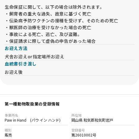
生命保証に関して、以下の場合は除外されます。
・飼育者の重大な過失、故意に基づく死亡
・伝染病予防ワクチンの接種を受けず、そのための死亡
・獣医師の治療を受けなかった場合の死亡
・事故による死亡、逃亡、及び盗難。
・保証請求に際して虚偽の申告があった場合
お迎え方法
犬舎お迎えor指定場所お迎え
血統書引き渡し
お迎え後
第一種動物取扱業の登録情報
事業所名
所在地
Paw in Hand (パウ イン ハンド)
岡山県 和気郡和気町岩戸
種別
登録番号
販売
第26010002号