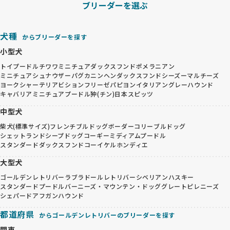
ブリーダーを選ぶ
犬種
からブリーダーを探す
小型犬
トイプードル
チワワ
ミニチュアダックスフンド
ポメラニアン
ミニチュアシュナウザー
パグ
カニンヘンダックスフンド
シーズー
マルチーズ
ヨークシャーテリア
ビションフリーゼ
パピヨン
イタリアングレーハウンド
キャバリア
ミニチュアプードル
狆(チン)
日本スピッツ
中型犬
柴犬(標準サイズ)
フレンチブルドッグ
ボーダーコリー
ブルドッグ
シェットランドシープドッグ
コーギー
ミディアムプードル
スタンダードダックスフンド
コーイケルホンディエ
大型犬
ゴールデンレトリバー
ラブラドールレトリバー
シベリアンハスキー
スタンダードプードル
バーニーズ・マウンテン・ドッグ
グレートピレニーズ
シェパード
アフガンハウンド
都道府県
からゴールデンレトリバーのブリーダーを探す
関東