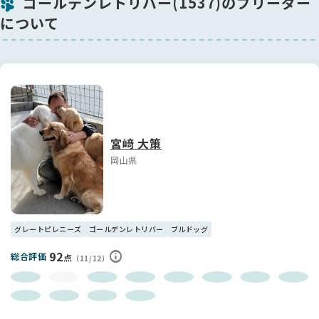
ゴールデンレトリバー(1537)のブリーダー
について
宮﨑 大策
岡山県
グレートピレニーズ
ゴールデンレトリバー
ブルドッグ
92
総合評価
点
（11/12）