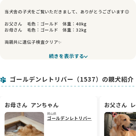
当犬舎の子犬をご覧いただきまして、ありがとうございます😊
お父さん 毛色：ゴールド 体重：40kg
お母さん 毛色：ゴールド 体重：32kg
両親共に遺伝子検査クリア✨
甘いマスクで優しく､賢い父と
続きを表示する
賢く頑張りやさんの母から生まれた女の子です🐶
可愛らしいお顔に､ガッチリした骨格で、
ゴールデンレトリバー（1537）の親犬紹介
色素も濃く、
アメリカンゴールデンらしい美しい毛色をしています✨
人懐っこく､とにかくのんびりさんで､マイペース♪
甘えん坊で愛らしい女の子です🥰
お母さん
アンちゃん
お父さん
レ
岡山県
そばにいるだけで癒されるような、
ゴールデンレトリバー
優しい雰囲気を持った子に育っています🍀
当犬舎では、親犬に遺伝子検査を実施し、