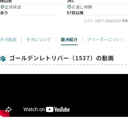
岡山県
JKC
verified_user
生体保証
schedule
引渡し時期
あり
57日以降
子犬ID
1537
2026/07/22 更新
子犬動画
子犬について
親犬紹介
ブリーダーについて
ゴールデンレトリバー（1537）の動画