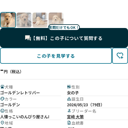
影
影
影
影
質問だけでもOK！
【無料】この子について質問する
この子を見学する
-
円（税込）
pets
犬種
wc
性別
ゴールデンレトリバー
女の子
palette
カラー
cake
誕生日
ゴールデン
2026/05/23（79日）
mood
性格
person
ブリーダー名
人懐っこいのんびり屋さん❕
宮﨑 大策
location_on
地域
description
血統書