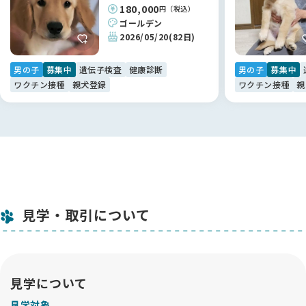
180,000
円（税込）
ゴールデン
2026/05/20
(82日)
男の子
募集中
遺伝子検査
健康診断
男の子
募集中
ワクチン接種
親犬登録
ワクチン接種
親
見学・取引について
見学について
見学対象