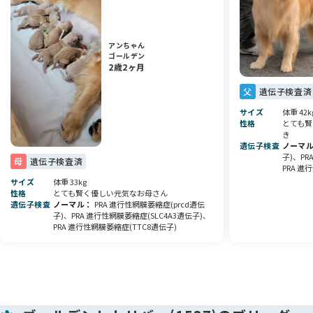
遺伝病のリスクを極力下げるよう努めております。
掛かり付けの獣医さんによる
アンちゃん
健康診断・マイクロチップの接種・ワクチンの接種💉
ゴールデン
による費用はいただいておりません。
2歳2ヶ月
現在食べているフードをプレゼント🎁
父
遺伝子検査済
サイズ
体重 42k
健康面を考え慎重に育てた、こだわりの子犬です。
性格
とても賢
元気いっぱい、すくすくと成長しています🌱
き
遺伝子検査
ノーマ
子)、PR
当犬舎では、
母
遺伝子検査済
PRA 進
アニコムペット保険を取り扱っております。
サイズ
体重 33kg
性格
とても賢く優しい元気なお母さん
お迎えするわんちゃんとの新しい生活の手助けになれば幸いで
遺伝子検査
ノーマル
PRA 進行性網膜萎縮症(prcd遺伝
子)、PRA 進行性網膜萎縮症(SLC4A3遺伝子)、
す🏡
PRA 進行性網膜萎縮症(TTC8遺伝子)
ぜひご予約の上、見学にお越しください♪
気になることがありましたら、お気軽にご質問下さい😊
皆さまからのお問い合わせを心よりお待ちしております🌸