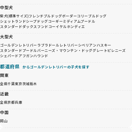
中型犬
柴犬(標準サイズ)
フレンチブルドッグ
ボーダーコリー
ブルドッグ
シェットランドシープドッグ
コーギー
ミディアムプードル
スタンダードダックスフンド
コーイケルホンディエ
大型犬
ゴールデンレトリバー
ラブラドールレトリバー
シベリアンハスキー
スタンダードプードル
バーニーズ・マウンテン・ドッグ
グレートピレニーズ
シェパード
アフガンハウンド
都道府県
からゴールデンレトリバーの子犬を探す
関東
全県
千葉
東京
茨城
栃木
近畿
全県
京都
兵庫
中国
岡山