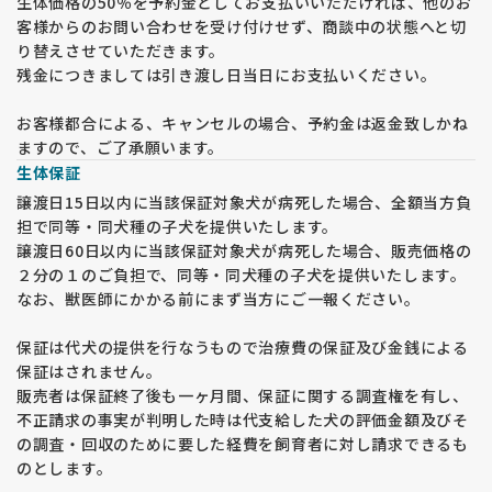
生体価格の50％を予約金としてお支払いいただければ、他のお
客様からのお問い合わせを受け付けせず、商談中の状態へと切
り替えさせていただきます。
残金につきましては引き渡し日当日にお支払いください。
お客様都合による、キャンセルの場合、予約金は返金致しかね
ますので、ご了承願います。
生体保証
譲渡日15日以内に当該保証対象犬が病死した場合、全額当方負
担で同等・同犬種の子犬を提供いたします。
譲渡日60日以内に当該保証対象犬が病死した場合、販売価格の
２分の１のご負担で、同等・同犬種の子犬を提供いたします。
なお、獣医師にかかる前にまず当方にご一報ください。
保証は代犬の提供を行なうもので治療費の保証及び金銭による
保証はされません。
販売者は保証終了後も一ヶ月間、保証に関する調査権を有し、
不正請求の事実が判明した時は代支給した犬の評価金額及びそ
の調査・回収のために要した経費を飼育者に対し請求できるも
のとします。