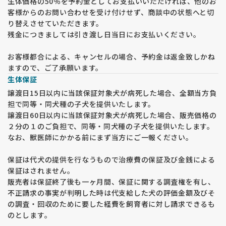
生体価格の50％を予約金としてお支払いいただければ、他のお
客様からのお問い合わせを受け付けせず、商談中の状態へと切
り替えさせていただきます。
残金につきましては引き渡し日当日にお支払いください。
お客様都合による、キャンセルの場合、予約金は返金致しかね
ますので、ご了承願います。
生体保証
譲渡日15日以内に当該保証対象犬が病死した場合、全額当方負
担で同等・同犬種の子犬を提供いたします。
譲渡日60日以内に当該保証対象犬が病死した場合、販売価格の
２分の１のご負担で、同等・同犬種の子犬を提供いたします。
なお、獣医師にかかる前にまず当方にご一報ください。
保証は代犬の提供を行なうもので治療費の保証及び金銭による
保証はされません。
販売者は保証終了後も一ヶ月間、保証に関する調査権を有し、
不正請求の事実が判明した時は代支給した犬の評価金額及びそ
の調査・回収のために要した経費を飼育者に対し請求できるも
のとします。