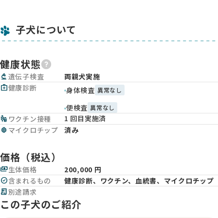
子犬について
健康状態
biotech
遺伝子検査
両親犬実施
medical_services
健康診断
身体検査
異常なし
便検査
異常なし
1 回目実施済
vaccines
ワクチン接種
memory
マイクロチップ
済み
価格（税込）
payments
生体価格
200,000 円
check_circle
含まれるもの
健康診断、ワクチン、血統書、マイクロチップ
receipt_long
別途請求
この子犬のご紹介