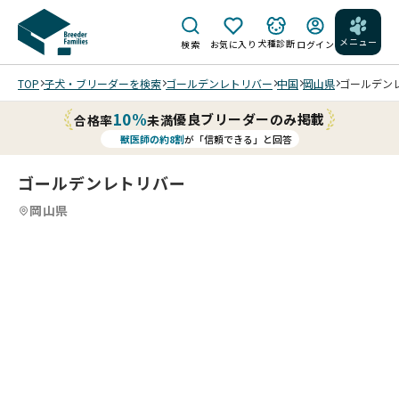
メニュー
犬種診断
検索
お気に入り
ログイン
TOP
子犬・ブリーダーを検索
ゴールデンレトリバー
中国
岡山県
ゴールデンレ
10%
優良ブリーダーのみ掲載
合格率
未満
獣医師の約8割
が「信頼できる」と回答
ゴールデンレトリバー
岡山県
4
14
5
14
6
14
7
14
8
14
9
10
14
11
14
12
14
13
14
14
14
14
14
/
/
/
/
/
/
/
/
/
/
/
202
202
202
202
202
202
202
202
202
202
202
202
202
202
6/0
6/0
6/0
6/0
6/0
6/0
6/0
6/0
6/0
6/0
6/0
6/0
6/0
6/0
7/1
6/2
6/2
6/2
6/2
6/1
6/1
6/1
6/1
6/1
6/0
6/0
6/0
6/0
7 撮
1 撮
1 撮
1 撮
1 撮
6 撮
6 撮
5 撮
5 撮
5 撮
9 撮
9 撮
9 撮
9 撮