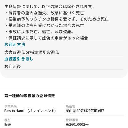
生命保証に関して、以下の場合は除外されます。
・飼育者の重大な過失、故意に基づく死亡
・伝染病予防ワクチンの接種を受けず、そのための死亡
・獣医師の治療を受けなかった場合の死亡
・事故による死亡、逃亡、及び盗難。
・保証請求に際して虚偽の申告があった場合
お迎え方法
犬舎お迎えor指定場所お迎え
血統書引き渡し
お迎え後
第一種動物取扱業の登録情報
事業所名
所在地
Paw in Hand (パウ イン ハンド)
岡山県 和気郡和気町岩戸
種別
登録番号
販売
第26010002号