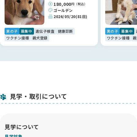
180,000
円（税込）
ゴールデン
2026/05/20
(81日)
男の子
募集中
遺伝子検査
健康診断
男の子
募集中
ワクチン接種
親犬登録
ワクチン接種
親
見学・取引について
見学について
見学対象