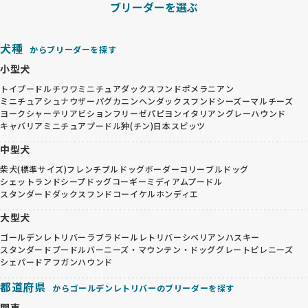
ブリーダーを選ぶ
犬種
からブリーダーを探す
小型犬
トイプードル
チワワ
ミニチュアダックスフンド
ポメラニアン
ミニチュアシュナウザー
パグ
カニンヘンダックスフンド
シーズー
マルチーズ
ヨークシャーテリア
ビションフリーゼ
パピヨン
イタリアングレーハウンド
キャバリア
ミニチュアプードル
狆(チン)
日本スピッツ
中型犬
柴犬(標準サイズ)
フレンチブルドッグ
ボーダーコリー
ブルドッグ
シェットランドシープドッグ
コーギー
ミディアムプードル
スタンダードダックスフンド
コーイケルホンディエ
大型犬
ゴールデンレトリバー
ラブラドールレトリバー
シベリアンハスキー
スタンダードプードル
バーニーズ・マウンテン・ドッグ
グレートピレニーズ
シェパード
アフガンハウンド
都道府県
からゴールデンレトリバーのブリーダーを探す
関東