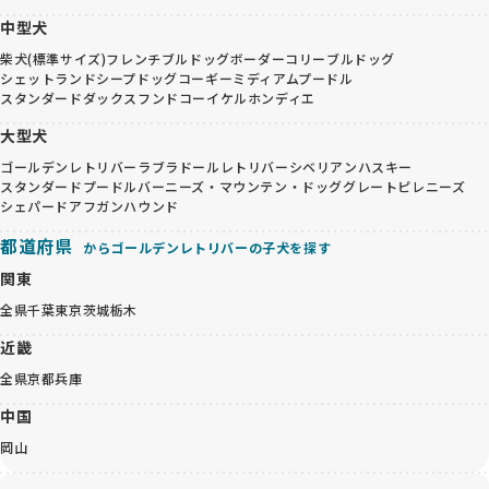
中型犬
柴犬(標準サイズ)
フレンチブルドッグ
ボーダーコリー
ブルドッグ
シェットランドシープドッグ
コーギー
ミディアムプードル
スタンダードダックスフンド
コーイケルホンディエ
大型犬
ゴールデンレトリバー
ラブラドールレトリバー
シベリアンハスキー
スタンダードプードル
バーニーズ・マウンテン・ドッグ
グレートピレニーズ
シェパード
アフガンハウンド
都道府県
からゴールデンレトリバーの子犬を探す
関東
全県
千葉
東京
茨城
栃木
近畿
全県
京都
兵庫
中国
岡山