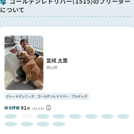
ゴールデンレトリバー(1515)のブリーダー
について
宮﨑 大策
岡山県
グレートピレニーズ
ゴールデンレトリバー
ブルドッグ
92
総合評価
点
（11/12）