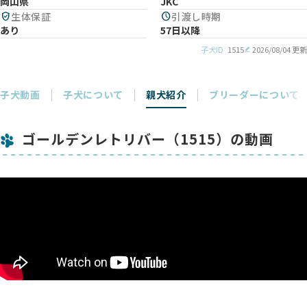
岡山県
JKC
verified_user
生体保証
schedule
引渡し時期
あり
57日以降
子犬ID
1515
2026/08/04 更新
子犬動画
子犬について
親犬紹介
ブリーダーについて
ゴールデンレトリバー（1515）の動画