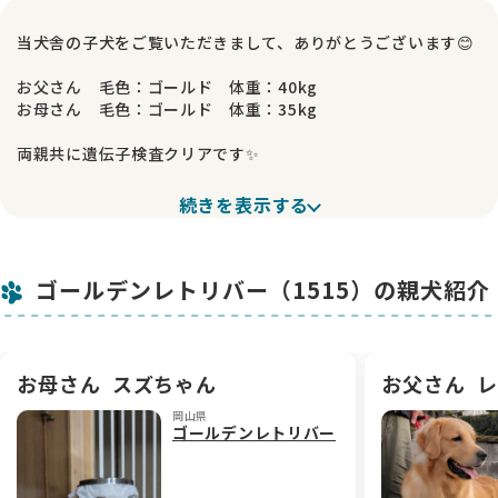
当犬舎の子犬をご覧いただきまして、ありがとうございます😊
お父さん 毛色：ゴールド 体重：40kg
お母さん 毛色：ゴールド 体重：35kg
両親共に遺伝子検査クリアです✨
甘いマスクで優しく賢い父と、優しくしっかり者の母から生ま
続きを表示する
れた女の子です🐾
可愛らしいお顔に、しっかりとしたガッチリした骨格が魅力💕
ゴールデンレトリバー（1515）の親犬紹介
色素も濃く、アメリカンゴールデンらしい美しい毛色をしてい
ます。
人懐っこく、とにかくのんびり屋さん😊
マイペースで甘えん坊な性格の、とても愛らしい女の子です🍀
お母さん
スズちゃん
お父さん
レ
岡山県
当犬舎では、親犬に遺伝子検査を実施し、遺伝病のリスクを極
ゴールデンレトリバー
力下げるよう努めております。
掛かり付けの獣医さんによる健康診断🏥