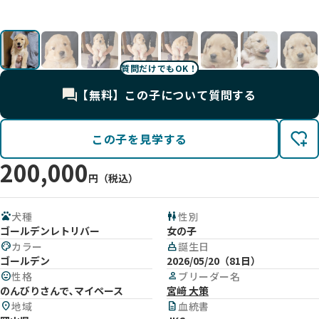
影
影
影
影
影
影
影
影
影
影
影
影
影
影
質問だけでもOK！
【無料】この子について質問する
この子を見学する
200,000
円（税込）
pets
犬種
wc
性別
ゴールデンレトリバー
女の子
palette
カラー
cake
誕生日
ゴールデン
2026/05/20（81日）
mood
性格
person
ブリーダー名
のんびりさんで､マイペース
宮﨑 大策
location_on
地域
description
血統書