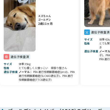
マイクロチップ装着・ワクチン接種による費用はいただいてお
りません。
スズちゃん
現在食べているフードをプレゼントしております🎁
ゴールデン
2歳11ヶ月
健康面を考え慎重に育てた、こだわりの子犬です。
元気いっぱいに遊びながら、すくすくと成長しています🌱
父
遺伝子検査済
サイズ
体重 42k
当犬舎では、アニコムペット保険も取り扱っております。
性格
とても賢
お迎え後の安心につながれば幸いです🐶
き
遺伝子検査
ノーマ
子)、PR
ぜひご予約の上、見学にお越しください😊
母
遺伝子検査済
PRA 進
サイズ
体重 35kg
気になることがありましたら、お気軽にご質問ください。
性格
とても優しく人懐っこい 頑張り屋さん
遺伝子検査
ノーマル
PRA 進行性網膜萎縮症(prcd)、PRA
進行性網膜萎縮症(SLC4A3遺伝子)、PRA 進行
皆さまからのお問い合わせを心よりお待ちしております🍀
性網膜萎縮症(TTC8遺伝子)