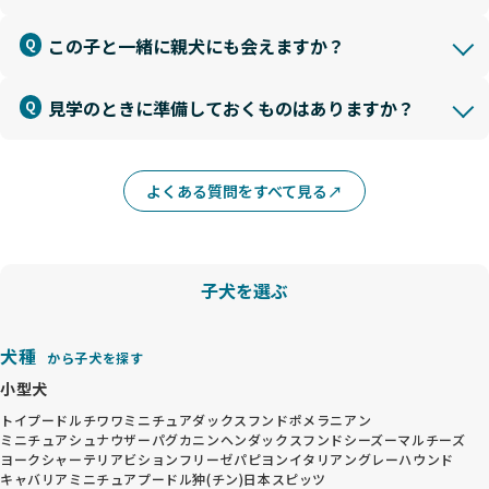
この子と一緒に親犬にも会えますか？
見学のときに準備しておくものはありますか？
よくある質問をすべて見る
子犬を選ぶ
犬種
から子犬を探す
小型犬
トイプードル
チワワ
ミニチュアダックスフンド
ポメラニアン
ミニチュアシュナウザー
パグ
カニンヘンダックスフンド
シーズー
マルチーズ
ヨークシャーテリア
ビションフリーゼ
パピヨン
イタリアングレーハウンド
キャバリア
ミニチュアプードル
狆(チン)
日本スピッツ