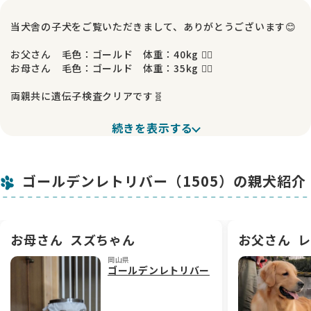
当犬舎の子犬をご覧いただきまして、ありがとうございます😊
お父さん 毛色：ゴールド 体重：40kg 🐕‍🦺
お母さん 毛色：ゴールド 体重：35kg 🐕‍🦺
両親共に遺伝子検査クリアです🧬
甘いマスクで優しく賢い父と💕
続きを表示する
優しくしっかり者の母から生まれました。
パパ似の最高にガッチリした骨格で、色素も濃く、アメリカン
ゴールデンレトリバー（1505）の親犬紹介
ゴールデンらしい美しい毛色です🐶
人懐っこく優しい、とっても魅力的な男の子です🍀
掛かり付けの獣医さんによる健康診断🏥、マイクロチップの装
お母さん
スズちゃん
お父さん
レ
着、ワクチン接種💉の費用はいただいておりません。
岡山県
ゴールデンレトリバー
さらに、現在食べているフードもプレゼントいたします🎁
当犬舎では親犬に遺伝子検査を実施し、遺伝病のリスクを極力