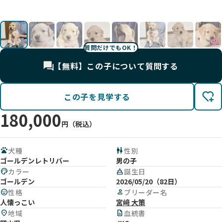
7
影
な子
影
す。
影
影
影
影
影
影
影
す。
影
影
質問だけでもOK！
【無料】この子について質問する
この子を見学する
180,000
円（税込）
pets
犬種
wc
性別
ゴールデンレトリバー
男の子
palette
カラー
cake
誕生日
ゴールデン
2026/05/20（82日）
mood
性格
person
ブリーダー名
人懐っこい
宮﨑 大策
location_on
地域
description
血統書