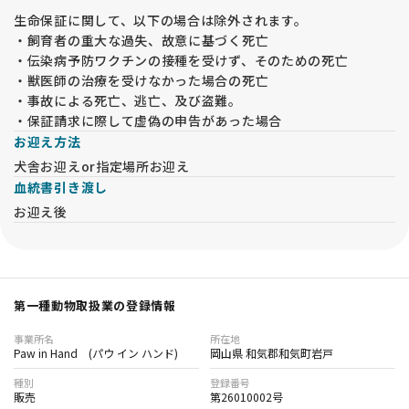
生命保証に関して、以下の場合は除外されます。
・飼育者の重大な過失、故意に基づく死亡
・伝染病予防ワクチンの接種を受けず、そのための死亡
・獣医師の治療を受けなかった場合の死亡
・事故による死亡、逃亡、及び盗難。
・保証請求に際して虚偽の申告があった場合
お迎え方法
犬舎お迎えor指定場所お迎え
血統書引き渡し
お迎え後
第一種動物取扱業の登録情報
事業所名
所在地
Paw in Hand (パウ イン ハンド)
岡山県 和気郡和気町岩戸
種別
登録番号
販売
第26010002号