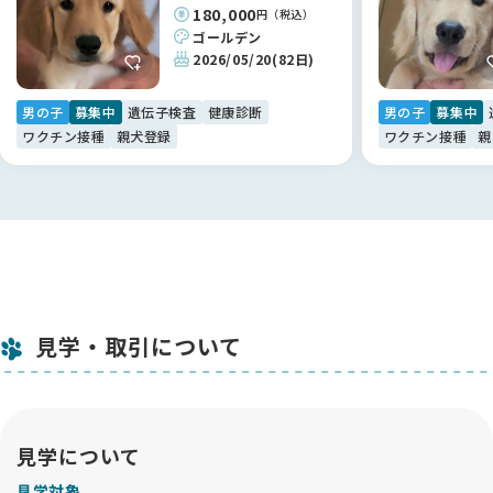
180,000
円（税込）
ゴールデン
2026/05/20
(82日)
男の子
募集中
遺伝子検査
健康診断
男の子
募集中
ワクチン接種
親犬登録
ワクチン接種
親
見学・取引について
見学について
見学対象