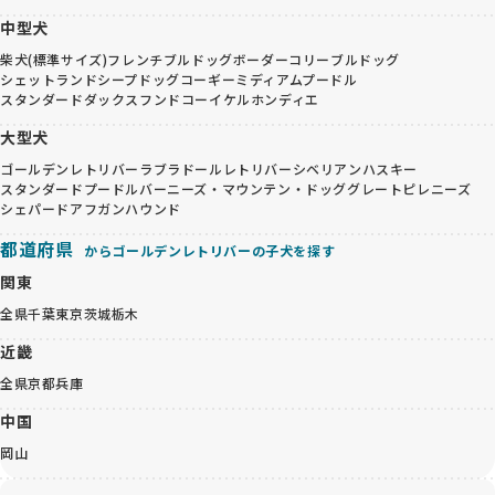
中型犬
柴犬(標準サイズ)
フレンチブルドッグ
ボーダーコリー
ブルドッグ
シェットランドシープドッグ
コーギー
ミディアムプードル
スタンダードダックスフンド
コーイケルホンディエ
大型犬
ゴールデンレトリバー
ラブラドールレトリバー
シベリアンハスキー
スタンダードプードル
バーニーズ・マウンテン・ドッグ
グレートピレニーズ
シェパード
アフガンハウンド
都道府県
からゴールデンレトリバーの子犬を探す
関東
全県
千葉
東京
茨城
栃木
近畿
全県
京都
兵庫
中国
岡山