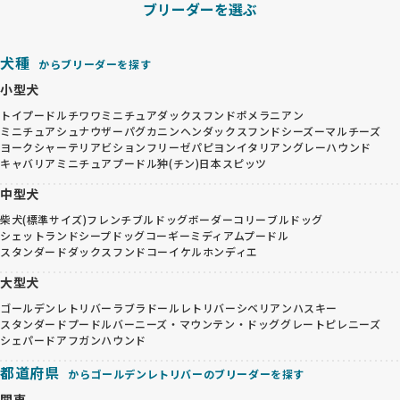
ブリーダーを選ぶ
犬種
からブリーダーを探す
小型犬
トイプードル
チワワ
ミニチュアダックスフンド
ポメラニアン
ミニチュアシュナウザー
パグ
カニンヘンダックスフンド
シーズー
マルチーズ
ヨークシャーテリア
ビションフリーゼ
パピヨン
イタリアングレーハウンド
キャバリア
ミニチュアプードル
狆(チン)
日本スピッツ
中型犬
柴犬(標準サイズ)
フレンチブルドッグ
ボーダーコリー
ブルドッグ
シェットランドシープドッグ
コーギー
ミディアムプードル
スタンダードダックスフンド
コーイケルホンディエ
大型犬
ゴールデンレトリバー
ラブラドールレトリバー
シベリアンハスキー
スタンダードプードル
バーニーズ・マウンテン・ドッグ
グレートピレニーズ
シェパード
アフガンハウンド
都道府県
からゴールデンレトリバーのブリーダーを探す
関東