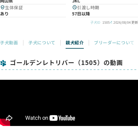
岡山県
JKC
verified_user
生体保証
schedule
引渡し時期
あり
57日以降
子犬ID
1505
2026/08/04 更新
子犬動画
子犬について
親犬紹介
ブリーダーについて
ゴールデンレトリバー（1505）の動画