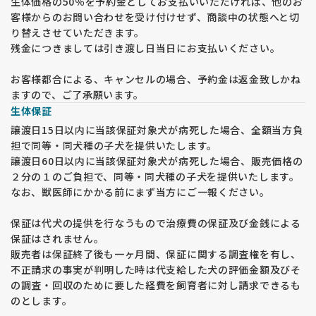
生体価格の50％を予約金としてお支払いいただければ、他のお
客様からのお問い合わせを受け付けせず、商談中の状態へと切
り替えさせていただきます。
残金につきましては引き渡し日当日にお支払いください。
お客様都合による、キャンセルの場合、予約金は返金致しかね
ますので、ご了承願います。
生体保証
譲渡日15日以内に当該保証対象犬が病死した場合、全額当方負
担で同等・同犬種の子犬を提供いたします。
譲渡日60日以内に当該保証対象犬が病死した場合、販売価格の
２分の１のご負担で、同等・同犬種の子犬を提供いたします。
なお、獣医師にかかる前にまず当方にご一報ください。
保証は代犬の提供を行なうもので治療費の保証及び金銭による
保証はされません。
販売者は保証終了後も一ヶ月間、保証に関する調査権を有し、
不正請求の事実が判明した時は代支給した犬の評価金額及びそ
の調査・回収のために要した経費を飼育者に対し請求できるも
のとします。