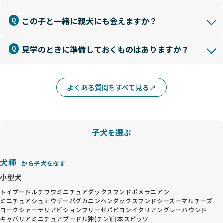
この子と一緒に親犬にも会えますか？
見学のときに準備しておくものはありますか？
よくある質問をすべて見る
子犬を選ぶ
犬種
から子犬を探す
小型犬
トイプードル
チワワ
ミニチュアダックスフンド
ポメラニアン
ミニチュアシュナウザー
パグ
カニンヘンダックスフンド
シーズー
マルチーズ
ヨークシャーテリア
ビションフリーゼ
パピヨン
イタリアングレーハウンド
キャバリア
ミニチュアプードル
狆(チン)
日本スピッツ