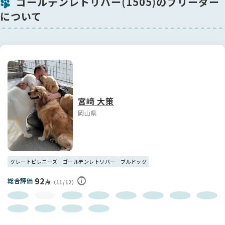
ゴールデンレトリバー(1505)のブリーダー
について
宮﨑 大策
岡山県
グレートピレニーズ
ゴールデンレトリバー
ブルドッグ
92
総合評価
点
（11/12）