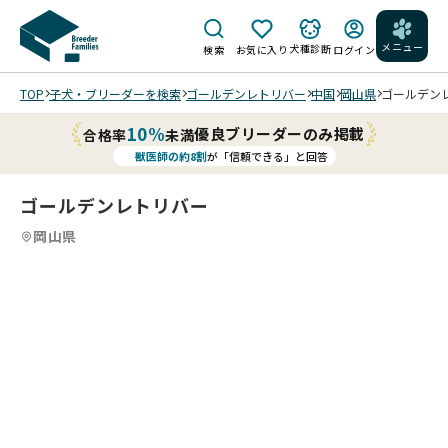
メニュー
犬種診断
検索
お気に入り
ログイン
TOP
子犬・ブリーダーを検索
ゴールデンレトリバー
中国
岡山県
ゴールデンレ
10%
優良ブリーダーのみ掲載
合格率
未満
獣医師の約8割
が「信頼できる」と回答
06/
19
ゴールデンレトリバー
兄妹
犬
と､
岡山県
毎日
よく
5
15
5
15
6
15
7
15
8
15
9
10
15
11
15
12
15
13
15
14
15
15
15
15
15
遊
/
/
/
/
/
/
/
/
/
/
/
/
び、
毎日
いっ
よく
ぱい
遊び
食べ
優
よく
てよ
し
食べ
く寝
く
てよ
る優
元
202
く寝
202
しく
202
202
202
202
202
202
202
気
202
202
6/0
る優
6/0
元気
6/0
6/0
6/0
6/0
6/0
6/0
6/0
な
6/0
6/0
7/
6/0
しく
6/1
な子
6/0
7/1
6/1
7/1
6/3
6/1
6/1
子
6/0
6/0
1
8 撮
元気
4 撮
で
8 撮
7 撮
9 撮
7 撮
0 撮
4 撮
4 撮
で
8 撮
8 撮