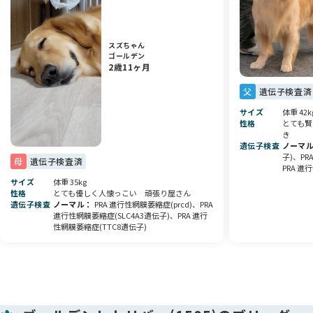
下げるよう努めております。
健康面を第一に考え、慎重に育てたこだわりの子犬です✨
スズちゃん
ゴールデン
元気いっぱい、すくすくと成長しています🌱
2歳11ヶ月
当犬舎ではアニコムペット保険も取り扱っております。
父
遺伝子検査済
サイズ
体重 42k
お迎えいただくわんちゃんとの新しい生活のお手伝いができれ
性格
とても賢
ば幸いです😊
き
遺伝子検査
ノーマ
子)、PR
ぜひご予約の上、見学にお越しください🏡
母
遺伝子検査済
PRA 進
サイズ
体重 35kg
気になることがありましたら、お気軽にご質問ください📩
性格
とても優しく人懐っこい 頑張り屋さん
遺伝子検査
ノーマル
PRA 進行性網膜萎縮症(prcd)、PRA
進行性網膜萎縮症(SLC4A3遺伝子)、PRA 進行
皆さまからのお問い合わせを心よりお待ちしております🐾
性網膜萎縮症(TTC8遺伝子)