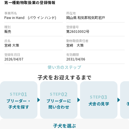
第一種動物取扱業の登録情報
事業所名
所在地
Paw in Hand (パウ イン ハンド)
岡山県 和気郡和気町岩戸
種別
登録番号
販売
第26010002号
氏名
動物取扱責任者
宮﨑 大策
宮﨑 大策
登録年月日
有効期限
2026/04/07
2031/04/06
使い方のステップ
子犬をお迎えするまで
01
02
STEP
STEP
03
STEP
ブリーダー・
ブリーダーに
犬舎の見学
子犬を探す
問い合わせ
子犬を選ぶ