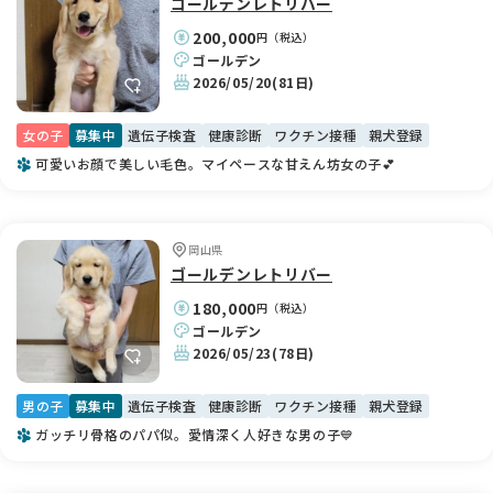
ゴールデンレトリバー
200,000
円（税込）
ゴールデン
2026/05/20
(81日)
女の子
募集中
遺伝子検査
健康診断
ワクチン接種
親犬登録
可愛いお顔で美しい毛色。マイペースな甘えん坊女の子💕
岡山県
ゴールデンレトリバー
180,000
円（税込）
ゴールデン
2026/05/23
(78日)
男の子
募集中
遺伝子検査
健康診断
ワクチン接種
親犬登録
ガッチリ骨格のパパ似。愛情深く人好きな男の子💙