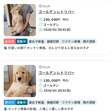
岡山県
ゴールデンレトリバー
200,000
円（税込）
ゴールデン
2026/05/20
(81日)
女の子
募集中
遺伝子検査
健康診断
ワクチン接種
親犬登録
可愛いお顔でガッチリ骨格。のんびり甘えん坊な女の子💕
岡山県
ゴールデンレトリバー
180,000
円（税込）
ゴールデン
2026/05/20
(81日)
男の子
募集中
遺伝子検査
健康診断
ワクチン接種
親犬登録
ガッチリ骨格が自慢。人懐こく優しい男の子💙