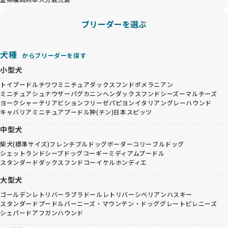
ブリーダーを選ぶ
犬種
からブリーダーを探す
小型犬
トイプードル
チワワ
ミニチュアダックスフンド
ポメラニアン
ミニチュアシュナウザー
パグ
カニンヘンダックスフンド
シーズー
マルチーズ
ヨークシャーテリア
ビションフリーゼ
パピヨン
イタリアングレーハウンド
キャバリア
ミニチュアプードル
狆(チン)
日本スピッツ
中型犬
柴犬(標準サイズ)
フレンチブルドッグ
ボーダーコリー
ブルドッグ
シェットランドシープドッグ
コーギー
ミディアムプードル
スタンダードダックスフンド
コーイケルホンディエ
大型犬
ゴールデンレトリバー
ラブラドールレトリバー
シベリアンハスキー
スタンダードプードル
バーニーズ・マウンテン・ドッグ
グレートピレニーズ
シェパード
アフガンハウンド