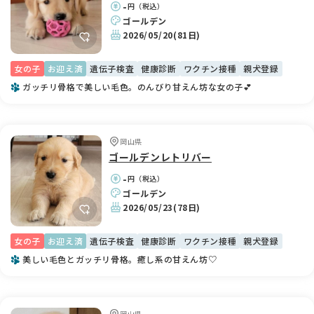
-
円（税込）
ゴールデン
2026/05/20
(81日)
女の子
お迎え済
遺伝子検査
健康診断
ワクチン接種
親犬登録
ガッチリ骨格で美しい毛色。のんびり甘えん坊な女の子💕
岡山県
ゴールデンレトリバー
-
円（税込）
ゴールデン
2026/05/23
(78日)
女の子
お迎え済
遺伝子検査
健康診断
ワクチン接種
親犬登録
美しい毛色とガッチリ骨格。癒し系の甘えん坊♡
岡山県