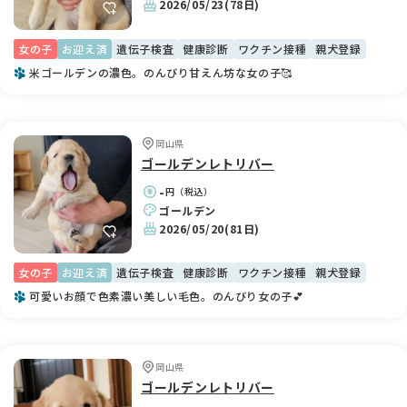
2026/05/23
(78日)
女の子
お迎え済
遺伝子検査
健康診断
ワクチン接種
親犬登録
米ゴールデンの濃色。のんびり甘えん坊な女の子🥰
岡山県
ゴールデンレトリバー
-
円（税込）
ゴールデン
2026/05/20
(81日)
女の子
お迎え済
遺伝子検査
健康診断
ワクチン接種
親犬登録
可愛いお顔で色素濃い美しい毛色。のんびり女の子💕
岡山県
ゴールデンレトリバー