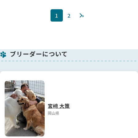
1
2
»
ブリーダーについて
宮﨑 大策
岡山県