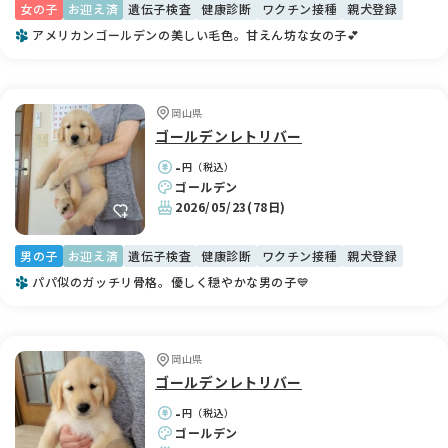
女の子
お迎え済
遺伝子検査
健康診断
ワクチン接種
親犬登録
アメリカンゴールデンの美しい毛色。甘えん坊な女の子💕
岡山県
ゴールデンレトリバー
-
円（税込）
ゴールデン
2026/05/23
(78日)
男の子
お迎え済
遺伝子検査
健康診断
ワクチン接種
親犬登録
パパ似のガッチリ骨格。優しく穏やかな男の子💙
岡山県
ゴールデンレトリバー
-
円（税込）
ゴールデン