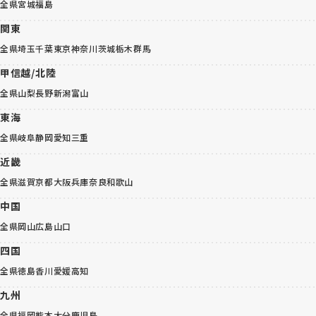
全県
宮城
福島
関東
全県
埼玉
千葉
東京
神奈川
茨城
栃木
群馬
甲信越/北陸
全県
山梨
長野
新潟
富山
東海
全県
岐阜
静岡
愛知
三重
近畿
全県
滋賀
京都
大阪
兵庫
奈良
和歌山
中国
全県
岡山
広島
山口
四国
全県
徳島
香川
愛媛
高知
九州
全県
福岡
熊本
大分
鹿児島