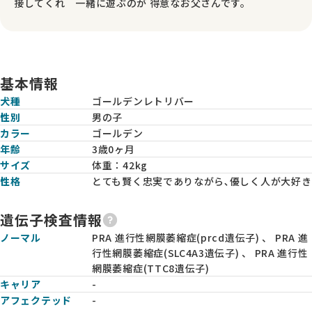
接してくれ 一緒に遊ぶのが 得意なお父さんです。
基本情報
犬種
ゴールデンレトリバー
性別
男の子
カラー
ゴールデン
年齢
3歳0ヶ月
サイズ
体重：
42kg
性格
とても賢く忠実でありながら､優しく人が大好き
遺伝子検査情報
ノーマル
PRA 進行性網膜萎縮症(prcd遺伝子) 、 PRA 進
行性網膜萎縮症(SLC4A3遺伝子) 、 PRA 進行性
網膜萎縮症(TTC8遺伝子)
キャリア
-
アフェクテッド
-