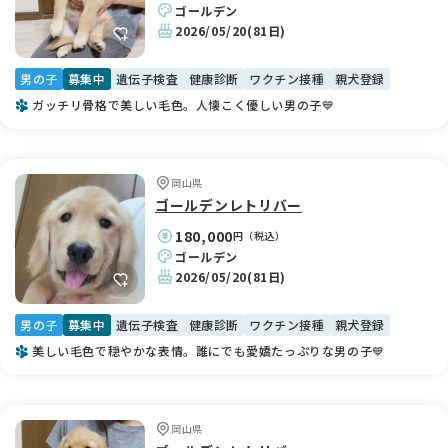
ゴールデン
2026/05/20
(81日)
男の子
募集中
遺伝子検査
健康診断
ワクチン接種
親犬登録
ガッチリ骨格で美しい毛色。人懐こく優しい男の子💙
岡山県
ゴールデンレトリバー
180,000
円（税込）
ゴールデン
2026/05/20
(81日)
男の子
募集中
遺伝子検査
健康診断
ワクチン接種
親犬登録
美しい毛色で穏やかな表情。誰にでも愛嬌たっぷりな男の子💙
岡山県