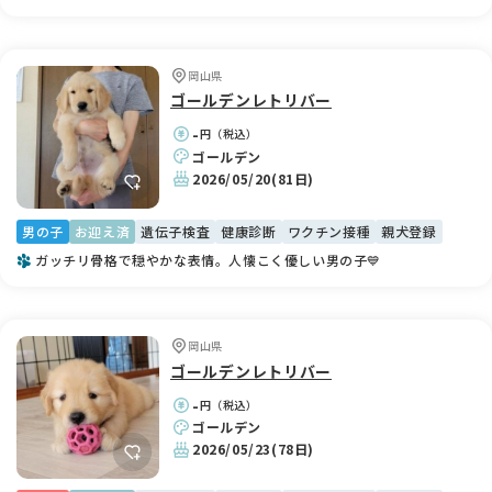
岡山県
ゴールデンレトリバー
-
円（税込）
ゴールデン
2026/05/20
(81日)
男の子
お迎え済
遺伝子検査
健康診断
ワクチン接種
親犬登録
ガッチリ骨格で穏やかな表情。人懐こく優しい男の子💙
岡山県
ゴールデンレトリバー
-
円（税込）
ゴールデン
2026/05/23
(78日)