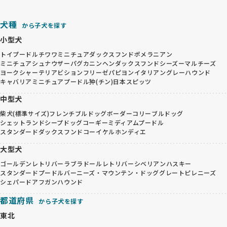
犬種
から子犬を探す
小型犬
トイプードル
チワワ
ミニチュアダックスフンド
ポメラニアン
ミニチュアシュナウザー
パグ
カニンヘンダックスフンド
シーズー
マルチーズ
ヨークシャーテリア
ビションフリーゼ
パピヨン
イタリアングレーハウンド
キャバリア
ミニチュアプードル
狆(チン)
日本スピッツ
中型犬
柴犬(標準サイズ)
フレンチブルドッグ
ボーダーコリー
ブルドッグ
シェットランドシープドッグ
コーギー
ミディアムプードル
スタンダードダックスフンド
コーイケルホンディエ
大型犬
ゴールデンレトリバー
ラブラドールレトリバー
シベリアンハスキー
スタンダードプードル
バーニーズ・マウンテン・ドッグ
グレートピレニーズ
シェパード
アフガンハウンド
都道府県
から子犬を探す
東北