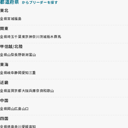
都道府県
からブリーダーを探す
東北
全県
宮城
福島
関東
全県
埼玉
千葉
東京
神奈川
茨城
栃木
群馬
甲信越/北陸
全県
山梨
長野
新潟
富山
東海
全県
岐阜
静岡
愛知
三重
近畿
全県
滋賀
京都
大阪
兵庫
奈良
和歌山
中国
全県
岡山
広島
山口
四国
全県
徳島
香川
愛媛
高知