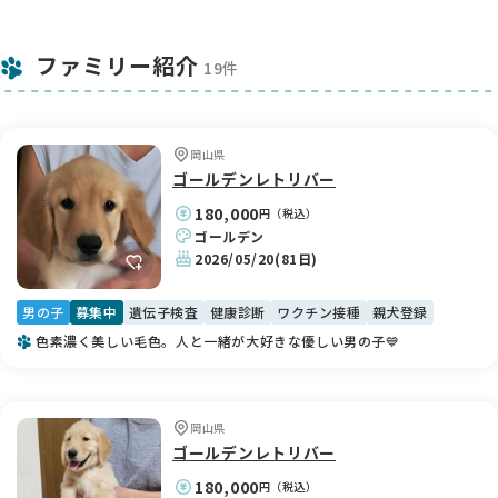
ファミリー紹介
19件
岡山県
ゴールデンレトリバー
180,000
円（税込）
ゴールデン
2026/05/20
(81日)
男の子
募集中
遺伝子検査
健康診断
ワクチン接種
親犬登録
色素濃く美しい毛色。人と一緒が大好きな優しい男の子💙
岡山県
ゴールデンレトリバー
180,000
円（税込）