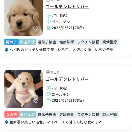
ゴールデンレトリバー
-
円（税込）
ゴールデン
2026/05/23
(78日)
男の子
お迎え済
遺伝子検査
健康診断
ワクチン接種
親犬登録
パパ似のガッチリ骨格で美しい毛色。人懐こく優しい男の子💙
岡山県
ゴールデンレトリバー
-
円（税込）
ゴールデン
2026/05/23
(78日)
女の子
お迎え済
遺伝子検査
健康診断
ワクチン接種
親犬登録
色素濃い美しい毛色。マイペースで甘えん坊な女の子💕