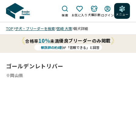
メニュー
犬種診断
検索
お気に入り
ログイン
TOP
子犬・ブリーダーを検索
宮﨑 大策
親犬詳細
10%
優良ブリーダーのみ掲載
合格率
未満
獣医師の約8割
が「信頼できる」と回答
ゴールデンレトリバー
岡山県
3
3
/