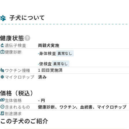
子犬について
健康状態
biotech
遺伝子検査
両親犬実施
medical_services
健康診断
身体検査
異常なし
便検査
異常なし
1 回目実施済
vaccines
ワクチン接種
memory
マイクロチップ
済み
価格（税込）
payments
生体価格
- 円
check_circle
含まれるもの
健康診断、ワクチン、血統書、マイクロチップ
receipt_long
別途請求
この子犬のご紹介