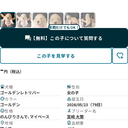
影
影
影
影
影
影
質問だけでもOK！
【無料】この子について質問する
この子を見学する
-
円（税込）
pets
犬種
wc
性別
ゴールデンレトリバー
女の子
palette
カラー
cake
誕生日
ゴールデン
2026/05/23（79日）
mood
性格
person
ブリーダー名
のんびりさんで､マイペース
宮﨑 大策
location_on
地域
description
血統書