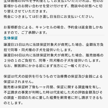
生体価格の50％を予約金としてお支払いいただければ、他のお
客様からのお問い合わせを受け付けせず、商談中の状態へと切
り替えさせていただきます。
残金につきましては引き渡し日当日にお支払いください。
お客様都合による、キャンセルの場合、予約金は返金致しかね
ますので、ご了承願います。
生体保証
譲渡日15日以内に当該保証対象犬が病死した場合、全額当方負
担で同等・同犬種の子犬を提供いたします。
譲渡日60日以内に当該保証対象犬が病死した場合、販売価格の
２分の１のご負担で、同等・同犬種の子犬を提供いたします。
なお、獣医師にかかる前にまず当方にご一報ください。
保証は代犬の提供を行なうもので治療費の保証及び金銭による
保証はされません。
販売者は保証終了後も一ヶ月間、保証に関する調査権を有し、
不正請求の事実が判明した時は代支給した犬の評価金額及びそ
の調査・回収のために要した経費を飼育者に対し請求できるも
のとします。