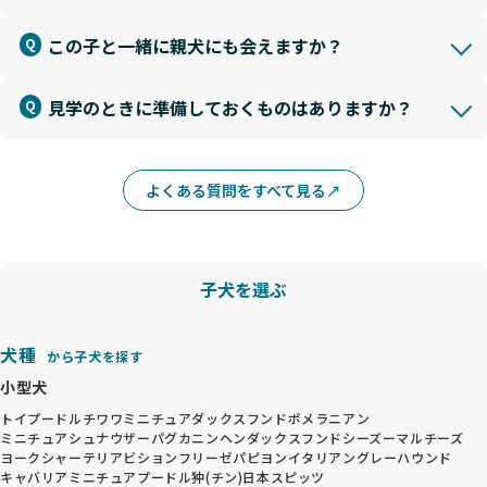
この子と一緒に親犬にも会えますか？
見学のときに準備しておくものはありますか？
よくある質問をすべて見る
子犬を選ぶ
犬種
から子犬を探す
小型犬
トイプードル
チワワ
ミニチュアダックスフンド
ポメラニアン
ミニチュアシュナウザー
パグ
カニンヘンダックスフンド
シーズー
マルチーズ
ヨークシャーテリア
ビションフリーゼ
パピヨン
イタリアングレーハウンド
キャバリア
ミニチュアプードル
狆(チン)
日本スピッツ