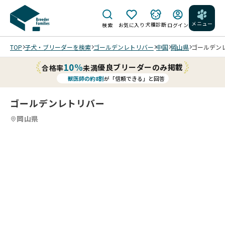
メニュー
犬種診断
検索
お気に入り
ログイン
TOP
子犬・ブリーダーを検索
ゴールデンレトリバー
中国
岡山県
ゴールデンレ
10%
優良ブリーダーのみ掲載
合格率
未満
獣医師の約8割
が「信頼できる」と回答
ゴールデンレトリバー
岡山県
6
4
6
5
6
6
6
6
/
/
/
/
202
202
202
202
202
202
6/0
6/0
6/0
6/0
6/0
6/0
6/2
6/2
6/2
6/1
6/1
6/1
1 撮
1 撮
1 撮
3 撮
5 撮
5 撮