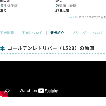
岡山県
JKC
verified_user
生体保証
schedule
引渡し時期
あり
57日以降
子犬ID
1528
2026/07/20 更新
子犬動画
子犬について
親犬紹介
ブリーダーについて
ゴールデンレトリバー（1528）の動画