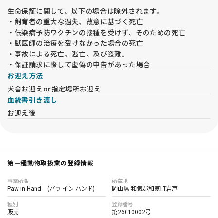
生命保証に関して、以下の場合は除外されます。
・飼育者の重大な過失、故意に基づく死亡
・伝染病予防ワクチンの接種を受けず、そのための死亡
・獣医師の治療を受けなかった場合の死亡
・事故による死亡、逃亡、及び盗難。
・保証請求に際して虚偽の申告があった場合
お迎え方法
犬舎お迎えor指定場所お迎え
血統書引き渡し
お迎え後
第一種動物取扱業の登録情報
事業所名
所在地
Paw in Hand (パウ イン ハンド)
岡山県 和気郡和気町岩戸
種別
登録番号
販売
第26010002号