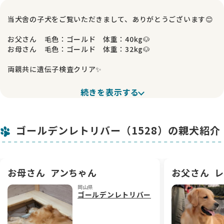
当犬舎の子犬をご覧いただきまして、ありがとうございます😊
お父さん 毛色：ゴールド 体重：40kg🐶
お母さん 毛色：ゴールド 体重：32kg🐶
両親共に遺伝子検査クリア✨
甘いマスクで優しく、賢い父と、
続きを表示する
賢く頑張りやさんの母から生まれた子です💕
可愛らしいお顔に、ガッチリした骨格💪
ゴールデンレトリバー（1528）の親犬紹介
色素も濃く、アメリカンゴールデンらしい美しい毛色が魅力で
す✨
人懐っこく、とにかくのんびりさんでマイペース😊
甘えん坊な女の子です🎀
お母さん
アンちゃん
お父さん
レ
岡山県
当犬舎では、親犬に遺伝子検査を実施し、
ゴールデンレトリバー
遺伝病のリスクを極力下げるよう努めております🧬
掛かり付けの獣医さんによる