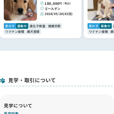
180,000
円（税込）
ゴールデン
2026/05/20
(82日)
男の子
募集中
遺伝子検査
健康診断
男の子
募集中
ワクチン接種
親犬登録
ワクチン接種
親
見学・取引について
見学について
見学対象