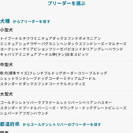
ブリーダーを選ぶ
犬種
からブリーダーを探す
小型犬
トイプードル
チワワ
ミニチュアダックスフンド
ポメラニアン
ミニチュアシュナウザー
パグ
カニンヘンダックスフンド
シーズー
マルチーズ
ヨークシャーテリア
ビションフリーゼ
パピヨン
イタリアングレーハウンド
キャバリア
ミニチュアプードル
狆(チン)
日本スピッツ
中型犬
柴犬(標準サイズ)
フレンチブルドッグ
ボーダーコリー
ブルドッグ
シェットランドシープドッグ
コーギー
ミディアムプードル
スタンダードダックスフンド
コーイケルホンディエ
大型犬
ゴールデンレトリバー
ラブラドールレトリバー
シベリアンハスキー
スタンダードプードル
バーニーズ・マウンテン・ドッグ
グレートピレニーズ
シェパード
アフガンハウンド
都道府県
からゴールデンレトリバーのブリーダーを探す
関東