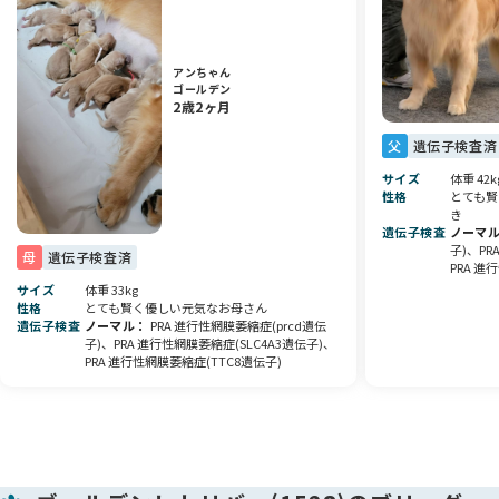
健康診断🩺・マイクロチップの装着・ワクチン接種💉
による費用はいただいておりません。
アンちゃん
現在食べているフードをプレゼントしております🎁
ゴールデン
2歳2ヶ月
健康面を考え慎重に育てた、こだわりの子犬です🐾
父
遺伝子検査済
元気いっぱい、すくすくと成長しています🌱
サイズ
体重 42k
当犬舎では、
性格
とても賢
き
アニコムペット保険を取り扱っております🏥
遺伝子検査
ノーマ
お迎えするわんちゃんとの暮らしの手助けになれば幸いです。
子)、PR
母
遺伝子検査済
PRA 進
ぜひご予約の上、見学にお越しください🚗
サイズ
体重 33kg
性格
とても賢く優しい元気なお母さん
遺伝子検査
ノーマル
PRA 進行性網膜萎縮症(prcd遺伝
気になることがありましたら、お気軽にご質問ください📩
子)、PRA 進行性網膜萎縮症(SLC4A3遺伝子)、
PRA 進行性網膜萎縮症(TTC8遺伝子)
皆さまからのお問い合わせを心よりお待ちしております🍀