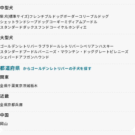
中型犬
柴犬(標準サイズ)
フレンチブルドッグ
ボーダーコリー
ブルドッグ
シェットランドシープドッグ
コーギー
ミディアムプードル
スタンダードダックスフンド
コーイケルホンディエ
大型犬
ゴールデンレトリバー
ラブラドールレトリバー
シベリアンハスキー
スタンダードプードル
バーニーズ・マウンテン・ドッグ
グレートピレニーズ
シェパード
アフガンハウンド
都道府県
からゴールデンレトリバーの子犬を探す
関東
全県
千葉
東京
茨城
栃木
近畿
全県
京都
兵庫
中国
岡山