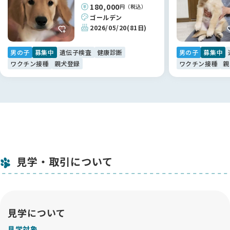
180,000
円（税込）
ゴールデン
2026/05/20
(81日)
男の子
募集中
遺伝子検査
健康診断
男の子
募集中
ワクチン接種
親犬登録
ワクチン接種
親
見学・取引について
見学について
見学対象