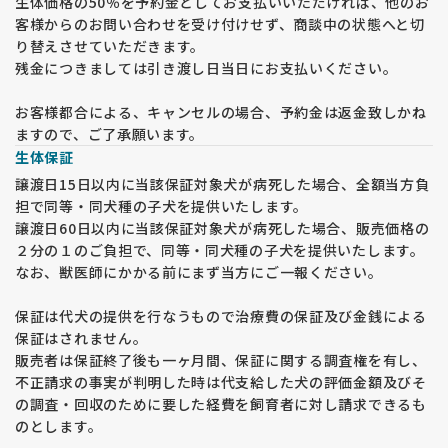
生体価格の50％を予約金としてお支払いいただければ、他のお
客様からのお問い合わせを受け付けせず、商談中の状態へと切
り替えさせていただきます。
残金につきましては引き渡し日当日にお支払いください。
お客様都合による、キャンセルの場合、予約金は返金致しかね
ますので、ご了承願います。
生体保証
譲渡日15日以内に当該保証対象犬が病死した場合、全額当方負
担で同等・同犬種の子犬を提供いたします。
譲渡日60日以内に当該保証対象犬が病死した場合、販売価格の
２分の１のご負担で、同等・同犬種の子犬を提供いたします。
なお、獣医師にかかる前にまず当方にご一報ください。
保証は代犬の提供を行なうもので治療費の保証及び金銭による
保証はされません。
販売者は保証終了後も一ヶ月間、保証に関する調査権を有し、
不正請求の事実が判明した時は代支給した犬の評価金額及びそ
の調査・回収のために要した経費を飼育者に対し請求できるも
のとします。