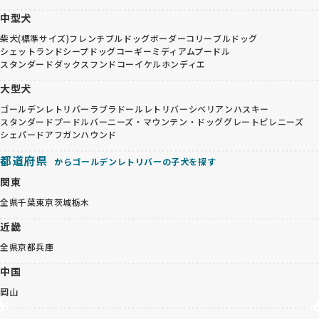
中型犬
柴犬(標準サイズ)
フレンチブルドッグ
ボーダーコリー
ブルドッグ
シェットランドシープドッグ
コーギー
ミディアムプードル
スタンダードダックスフンド
コーイケルホンディエ
大型犬
ゴールデンレトリバー
ラブラドールレトリバー
シベリアンハスキー
スタンダードプードル
バーニーズ・マウンテン・ドッグ
グレートピレニーズ
シェパード
アフガンハウンド
都道府県
からゴールデンレトリバーの子犬を探す
関東
全県
千葉
東京
茨城
栃木
近畿
全県
京都
兵庫
中国
岡山