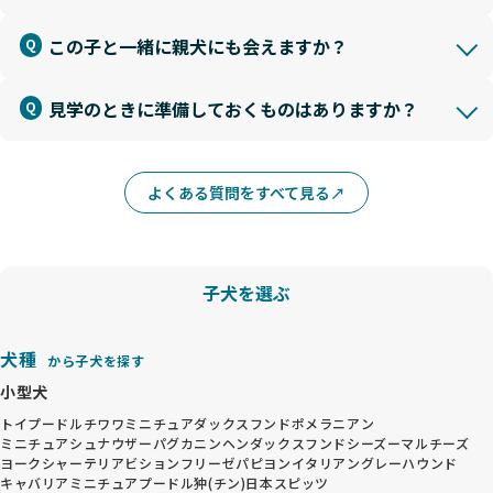
この子と一緒に親犬にも会えますか？
見学のときに準備しておくものはありますか？
よくある質問をすべて見る
子犬を選ぶ
犬種
から子犬を探す
小型犬
トイプードル
チワワ
ミニチュアダックスフンド
ポメラニアン
ミニチュアシュナウザー
パグ
カニンヘンダックスフンド
シーズー
マルチーズ
ヨークシャーテリア
ビションフリーゼ
パピヨン
イタリアングレーハウンド
キャバリア
ミニチュアプードル
狆(チン)
日本スピッツ