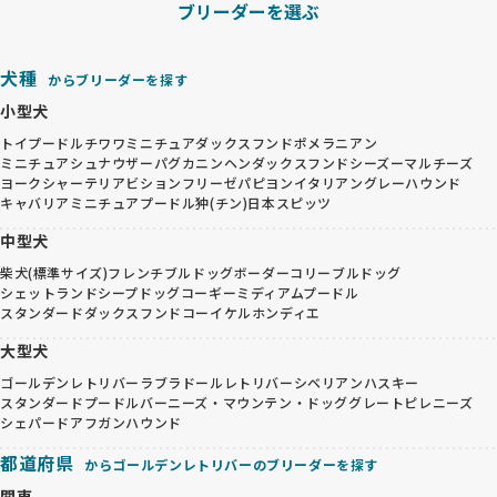
ブリーダーを選ぶ
犬種
からブリーダーを探す
小型犬
トイプードル
チワワ
ミニチュアダックスフンド
ポメラニアン
ミニチュアシュナウザー
パグ
カニンヘンダックスフンド
シーズー
マルチーズ
ヨークシャーテリア
ビションフリーゼ
パピヨン
イタリアングレーハウンド
キャバリア
ミニチュアプードル
狆(チン)
日本スピッツ
中型犬
柴犬(標準サイズ)
フレンチブルドッグ
ボーダーコリー
ブルドッグ
シェットランドシープドッグ
コーギー
ミディアムプードル
スタンダードダックスフンド
コーイケルホンディエ
大型犬
ゴールデンレトリバー
ラブラドールレトリバー
シベリアンハスキー
スタンダードプードル
バーニーズ・マウンテン・ドッグ
グレートピレニーズ
シェパード
アフガンハウンド
都道府県
からゴールデンレトリバーのブリーダーを探す
関東