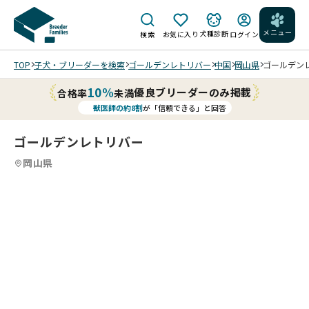
メニュー
犬種診断
検索
お気に入り
ログイン
TOP
子犬・ブリーダーを検索
ゴールデンレトリバー
中国
岡山県
ゴールデンレ
10%
優良ブリーダーのみ掲載
合格率
未満
獣医師の約8割
が「信頼できる」と回答
ゴールデンレトリバー
岡山県
8
4
8
5
8
6
8
7
8
8
8
8
/
/
/
/
/
/
202
202
202
202
202
202
202
202
6/0
6/0
6/0
6/0
6/0
6/0
6/0
6/0
6/1
6/1
6/1
6/1
6/1
6/1
6/1
6/1
2 撮
7 撮
7 撮
7 撮
2 撮
2 撮
2 撮
2 撮