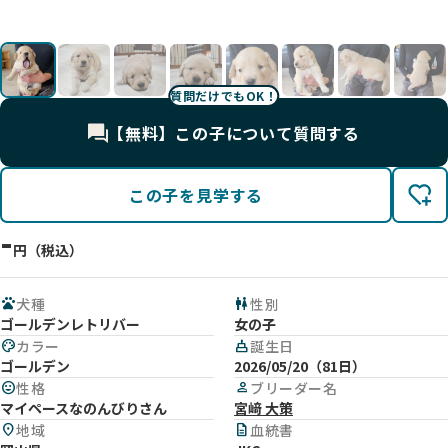
影
影
影
影
影
影
影
影
質問だけでもOK！
【無料】この子について質問する
この子を見学する
-
円（税込）
pets
犬種
wc
性別
ゴールデンレトリバー
女の子
palette
カラー
cake
誕生日
ゴールデン
2026/05/20（81日）
mood
性格
person
ブリーダー名
マイペースなのんびりさん
宮﨑 大策
location_on
地域
description
血統書