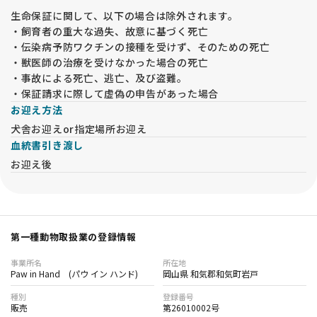
生命保証に関して、以下の場合は除外されます。
・飼育者の重大な過失、故意に基づく死亡
・伝染病予防ワクチンの接種を受けず、そのための死亡
・獣医師の治療を受けなかった場合の死亡
・事故による死亡、逃亡、及び盗難。
・保証請求に際して虚偽の申告があった場合
お迎え方法
犬舎お迎えor指定場所お迎え
血統書引き渡し
お迎え後
第一種動物取扱業の登録情報
事業所名
所在地
Paw in Hand (パウ イン ハンド)
岡山県 和気郡和気町岩戸
種別
登録番号
販売
第26010002号