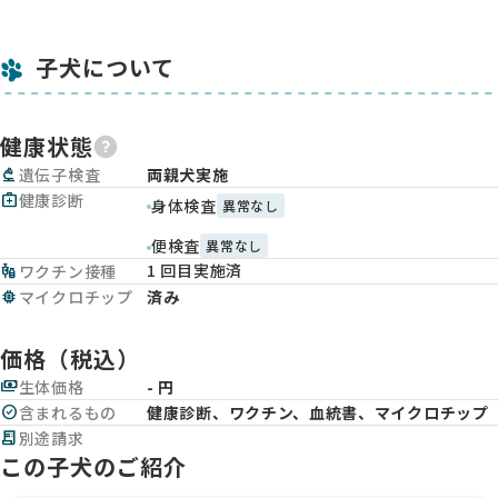
子犬について
健康状態
biotech
遺伝子検査
両親犬実施
medical_services
健康診断
身体検査
異常なし
便検査
異常なし
1 回目実施済
vaccines
ワクチン接種
memory
マイクロチップ
済み
価格（税込）
payments
生体価格
- 円
check_circle
含まれるもの
健康診断、ワクチン、血統書、マイクロチップ
receipt_long
別途請求
この子犬のご紹介