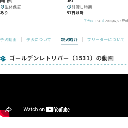
岡山県
JKC
verified_user
生体保証
schedule
引渡し時期
あり
57日以降
子犬ID
1531
2026/07/22 更新
子犬動画
子犬について
親犬紹介
ブリーダーについて
ゴールデンレトリバー（1531）の動画