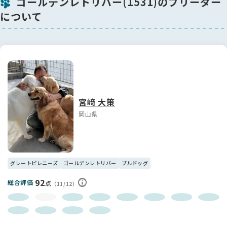
ゴールデンレトリバー(1531)のブリーダー
について
宮﨑 大策
岡山県
グレートピレニーズ
ゴールデンレトリバー
ブルドッグ
92
総合評価
点
（11/12）