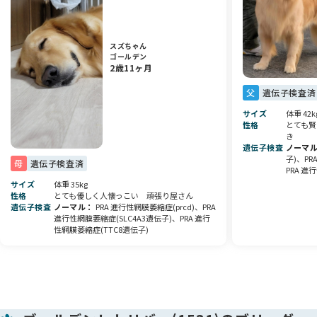
健康診断🩺・マイクロチップの装着・ワクチン接種💉
による費用はいただいておりません。
スズちゃん
現在食べているフードをプレゼントしております🎁
ゴールデン
2歳11ヶ月
健康面を考え慎重に育てた、こだわりの子犬です🐾
父
遺伝子検査済
元気いっぱい、すくすくと成長しています🌱
サイズ
体重 42k
当犬舎では、
性格
とても賢
き
アニコムペット保険を取り扱っております🏥
遺伝子検査
ノーマ
お迎えするわんちゃんとの暮らしの手助けになれば幸いです。
子)、PR
母
遺伝子検査済
PRA 進
ぜひご予約の上、見学にお越しください🚗
サイズ
体重 35kg
性格
とても優しく人懐っこい 頑張り屋さん
遺伝子検査
ノーマル
PRA 進行性網膜萎縮症(prcd)、PRA
気になることがありましたら、お気軽にご質問ください📩
進行性網膜萎縮症(SLC4A3遺伝子)、PRA 進行
性網膜萎縮症(TTC8遺伝子)
皆さまからのお問い合わせを心よりお待ちしております🍀