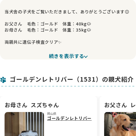
当犬舎の子犬をご覧いただきまして、ありがとうございます😊
お父さん 毛色：ゴールド 体重：40kg🐶
お母さん 毛色：ゴールド 体重：35kg🐶
両親共に遺伝子検査クリア✨
甘いマスクで優しく、賢い父と、
続きを表示する
優しくしっかり者の母から生まれた子です🌸
可愛らしいお顔に、ガッチリした骨格💪
ゴールデンレトリバー（1531）の親犬紹介
色素も濃く、アメリカンゴールデンらしい美しい毛色が魅力で
す✨
人懐っこく、とにかくのんびりさんでマイペース😊
甘えん坊な女の子です🎀
お母さん
スズちゃん
お父さん
レ
岡山県
当犬舎では、親犬に遺伝子検査を実施し、
ゴールデンレトリバー
遺伝病のリスクを極力下げるよう努めております🧬
掛かり付けの獣医さんによる