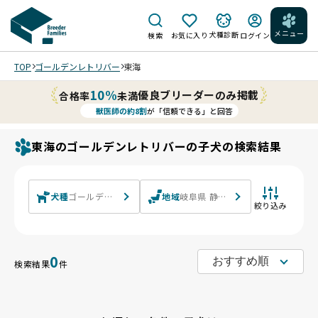
メニュー
犬種診断
検索
お気に入り
ログイン
TOP
ゴールデンレトリバー
東海
10%
優良ブリーダーのみ掲載
合格率
未満
獣医師の約8割
が「信頼できる」と回答
東海のゴールデンレトリバーの子犬の検索結果
犬種
ゴールデンレトリバー
地域
岐阜県 静岡県 愛知県 三重県
絞り込み
0
検索結果
件