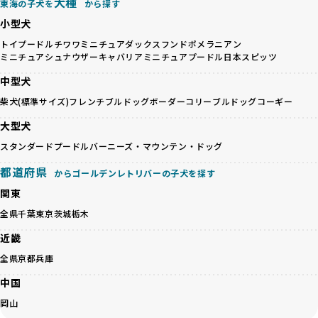
犬種
基づいた責任あるブリーディングを確保しています。
東海の子犬を
から探す
優良ブリーダーは、犬種ごとの遺伝的特徴を守り、安定した
さらに、健康管理、社会性の育成、遺伝子検査、食事や運動
小型犬
健康と性格を次世代に引き継ぐために、ミックス犬の繁殖を
の質など、ワンちゃんの心身に配慮した飼育環境が整ってい
避けます。無計画な交配がもたらすリスクを理解し、飼い主
トイプードル
チワワ
ミニチュアダックスフンド
ポメラニアン
るかを評価する12項目の総合基準を設けています。これによ
ミニチュアシュナウザー
キャバリア
ミニチュアプードル
日本スピッツ
への十分な説明とアフターフォローを確保できる範囲での繁
り、より高い基準をクリアしたブリーダーだけを厳選してい
殖を徹底しているのです。
ます。
中型犬
一方、営利優先ブリーダーは流行や需要に応じて安易にミッ
その結果、合格率10%未満という厳しい基準をクリアした優
柴犬(標準サイズ)
フレンチブルドッグ
ボーダーコリー
ブルドッグ
コーギー
クス犬を繁殖し、健康管理や飼い主への配慮が不十分なこと
良ブリーダーのみが登録されています。
が多く見受けられます。場合によっては、チワワ×ハスキー
BreederFamiliesでは、法令に準拠するだけでなく、ワンち
大型犬
等体格の異なるリスクの高い交配を行うこともあります。
ゃんを家族のように愛するという理念を共有するブリーダー
スタンダードプードル
バーニーズ・マウンテン・ドッグ
「ミックス犬を繁殖しない」の詳細はこちら
のみを厳選しています。これにより、ユーザーの皆さんに安
心して選べる選択肢を提供しています。
都道府県
からゴールデンレトリバーの子犬を探す
ペットショップやペットオークションは、流通過程でワンち
「BreederFamilesのワンちゃんに優しい18の評価基準」は
関東
ゃんが長時間の輸送を強いられたり、狭いケージに閉じ込め
こちら
られるなど、心身に大きな負担がかかります。このような環
全県
千葉
東京
茨城
栃木
境は、ストレスや感染リスクを増大させるだけでなく、ワン
BreederFamiliesでは、すべてのブリーダーを書類審査、直
近畿
ちゃんの社会性や基本的なしつけにも悪影響を与える可能性
接のヒアリング、現地確認を通じて厳しく評価しています。
があります。
このプロセスにより、育成環境や健康管理だけでなく、ブリ
全県
京都
兵庫
優良ブリーダーは、ワンちゃんの健康と幸せを第一に考え、
ーダー自身の理念や姿勢までも丁寧に確認しています。
中国
ペットショップやオークションを介さずに直接飼い主に渡す
さらに、こうした評価結果は透明性を持って公開されている
ことを大切にしています。また、彼らはお迎え先を自身で確
ため、どのブリーダーを選んでも安心して子犬をお迎えいた
岡山
認し、ワンちゃんが安心して暮らせる環境を整えるために直
だけます。