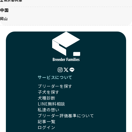
カラーの子犬を販売する場合は、健康リスクを十分に理解
身ともに健康に育つための環境づくりに全力を注いでいま
し、飼い主にそのリスクについて丁寧に説明しています。食
す。
中国
事管理もしっかり行い、成長に必要な栄養を確保するなど、
遺伝的なリスクを最小限に抑えた繁殖計画、栄養バランスが
岡山
ワンちゃんの健康を第一にした繁殖を心がけています。
考えられた食事、子犬がのびのびと動ける適度な運動環境、
「見た目以上に健康重視」の詳細はこちら
さらに獣医師と連携した健康管理まで徹底しています。
その結果、BreederFamiliesを通じてお迎えする子犬は、元
引退犬とは、繁殖期を終えたワンちゃんたちのことを指しま
気で健康なスタートを切れることが大きな魅力です。
す。
子犬の社会性は、家庭でのしつけをスムーズにする重要なポ
優良ブリーダーは、引退犬も家族の一員として、彼らの幸せ
イントです。BreederFamiliesのブリーダーは、母犬や兄弟
を願っています。よって、引退後も自宅で飼育を続けるか、
犬、人との触れ合いの時間をしっかり確保し、子犬が自然に
信頼できる相手に譲渡するなど、ワンちゃんが幸せに暮らせ
コミュニケーション能力を身につけられるよう育てていま
るように配慮します。
す。
一方、営利優先ブリーダーは引退犬を「コスト」として考
サービスについて
家庭に迎えたその日から、すでに社会性の基盤ができている
え、早く手放すことを考えます。場合によっては、悪徳保護
ため、新しい環境にもスムーズに適応できます。
ブリーダーを探す
団体に引き渡されることもあり、ワンちゃんの生活が不安定
これにより、飼い主さんにとっても安心してスタートできる
子犬を探す
になる可能性が高まります。
でしょう。
犬種診断
引退犬に対する扱いがどうなっているかも、優良ブリーダー
BreederFamiliesのブリーダーは、犬種に関する豊富な知識
LINE無料相談
を見分けるポイントとなります。
と経験を持っています。そのため、子犬を迎えた後の健康管
私達の想い
「引退犬も大切に」の詳細はこちら
理やしつけ、生活スタイルに合わせた育て方について、丁寧
ブリーダー評価基準について
なアドバイスを受けられます。「この犬種ならではの特徴
記事一覧
社会化とは、ワンちゃんが人間や他の犬、日常の環境にスム
は？」「食事はどうしたらいい？」など、疑問や悩みがあれ
ログイン
ーズに適応できるようにするプロセスです。ワンちゃんの社