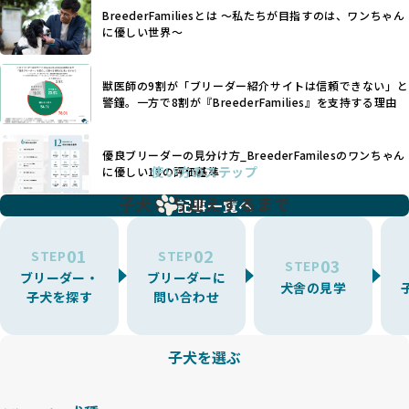
たとえば、パグは呼吸器系のトラブルを抱えやすく、ラブラ
が見られます。さらに、コストカットのために食事を減らし
BreederFamiliesとは 〜私たちが目指すのは、ワンちゃん
ドール・レトリバーには股関節形成不全への注意が必要で
たり、栄養のない食事を与える、適切な健康管理が行われな
に優しい世界〜
す。このような犬種ごとの違いを熟知し、適切なケアを提供
いなど、ワンちゃんの健康と福祉が犠牲にされることも少な
できるかどうかは、ブリーダーの専門性に大きく関わりま
くありません。
す。
獣医師の9割が「ブリーダー紹介サイトは信頼できない」と
また、健康リスクが予測しづらいミックス犬の繁殖や、愛情
優良ブリーダーは、少数の犬種（一般的に3種以内）に絞って
警鐘。一方で8割が『BreederFamilies』を支持する理由
が行き届かない多頭飼育等も問題です。これらのブリーディ
繁殖を行い、各犬種の特徴を熟知しています。これにより、
ング手法は、ワンちゃんの福祉を無視し、利益のみを追求す
犬種ごとの健康管理や繁殖において質の高いケアを提供する
るブリーダーによるものが多く、消費者にとっても深刻な課
優良ブリーダーの見分け方_BreederFamilesのワンちゃん
ことが可能です。
題となっています。
使い方のステップ
に優しい18の評価基準
一方、営利優先ブリーダーは流行や需要に応じて扱う犬種を
BreederFamiliesでは、こうしたワンちゃんに優しくないブ
増やす傾向があり、犬種ごとに異なる健康問題や適切な育成
子犬をお迎えするまで
リーディングをなくすため、すべてのワンちゃんを家族のよ
記事一覧へ
環境を十分に考慮しない場合があります。こうしたブリーダ
うに大切に飼育・繁殖を行っている「優良ブリーダー」のみ
ーでは、ワンちゃんが適切なケアを受けられず、健康を損ね
を厳選しています。
01
02
たりストレスを抱えたりするリスクが高まります。
STEP
STEP
03
STEP
「少数の犬種に集中」の詳細はこちら
ブリーダー・
ブリーダーに
BreederFamiliesでは、アニマルウェルフェアを最優先に考
犬舎の見学
子犬を探す
問い合わせ
えた6つの絶対基準と12の総合基準を設定しています。これに
近年、ミックス犬はユニークな見た目や性格で人気がありま
より、ワンちゃんが心身ともに健やかに過ごせる環境で育つ
すが、無計画な交配には健康リスクが伴います。異なる犬種
ことを徹底しています。
の特徴を持つことで予測しにくい健康問題が発生する可能性
子犬を選ぶ
BreederFamiliesでは、以下の6項目を必須条件とし、これら
が高く、診断や治療も複雑化する場合があります。また、ミ
を満たすブリーダーのみを選定しています：
ックス犬は成長後の性格や体格が予測しづらく、飼い主が期
これらの基準により、ワンちゃんの健全な成長と動物福祉に
待する理想と現実が大きく異なることも少なくありません。