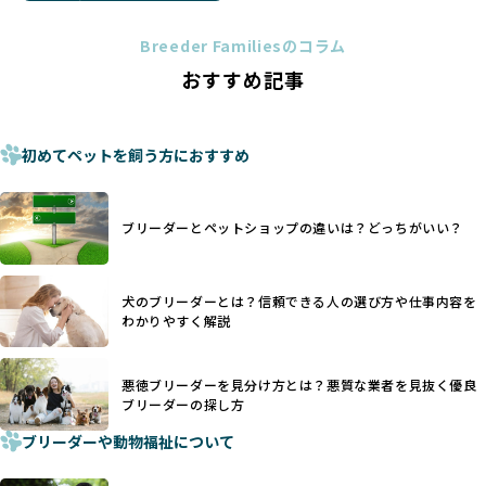
トイプードルやコーギーなどの犬種では、見た目のためだけ
多くのブリーダーサイトでは、掲載するブリーダーの審査が
に断尾（しっぽを切る）や断耳（耳を切る）が行われている
法令レベルの最低基準にとどまっていることが問題です。こ
Breeder Familiesのコラム
ことがあります。
の法令レベルの基準はブリーディング環境の最低限を定める
おすすめ記事
これは痛みを伴う処置で、ワンちゃんの身体的な負担が大き
ものに過ぎず、ワンちゃんの心身の福祉やブリーダーの責任
く、慢性的な痛みや不安感を引き起こす可能性もあります。
ある姿勢を十分に保障するものではありません。そのため、
また、しっぽや耳はワンちゃんの重要なコミュニケーション
厳格なチェックを経ていないブリーダーが掲載されることも
手段でもあるため、切断されることで他の犬や人間との意思
初めてペットを飼う方におすすめ
少なくなく、消費者にとって選択の判断が難しい現状があり
疎通が難しくなることもあります。
ます。
ヨーロッパ諸国ではこうした処置が禁止されている一方で、
さらに、書類審査のみで掲載が許可されるサイトが多く、実
日本ではいまだ行われる場合があります。
際の飼育環境やブリーダーの姿勢が見えにくい点も課題で
ブリーダーとペットショップの違いは？どっちがいい？
優良ブリーダーは動物福祉を優先し、ワンちゃんの自然な姿
す。こうしたサイトでは、ブリーダーが記載する情報が主で
を大切にするため断尾・断耳を行いません。
あり、実際の現場や日々のケアの状況がわからないため、営
一方、営利優先ブリーダーでは「見た目が良く売れやすい」
利優先の「悪徳ブリーダー」が含まれるリスクが高まりま
犬のブリーダーとは？信頼できる人の選び方や仕事内容を
ことを理由に断尾や断耳を行うことがあり、中には麻酔なし
す。
わかりやすく解説
で処置するケースも見受けられます。
BreederFamiliesでは、ワンちゃんを大切にする「優良ブリ
「耳やしっぽを切らない」詳細はこちら
ーダー」のみを紹介するために、法令を超えた独自の基準を
設け、ブリーダーの理念や飼育環境の厳格なチェックを行っ
悪徳ブリーダーを見分け方とは？悪質な業者を見抜く優良
犬種ごとに異なる健康リスクや育て方のポイントを理解し、
ブリーダーの探し方
ています。
適切に対応するためには、深い知識と豊富な経験が欠かせま
ブリーダーや動物福祉について
せん。現在、犬種は200種類以上あり、それぞれに特有の健康
一部の営利優先のブリーディングでは、母犬の出産負担を考
リスクや性格特性が存在します。
えずに大量繁殖が行われ、親犬が心身ともに疲弊するケース