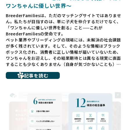
ワンちゃんに優しい世界〜
BreederFamiliesは、ただのマッチングサイトではありませ
ん。私たちが目指すのは、単に子犬を仲介するだけでなく、
「ワンちゃんに優しい世界を創る」こと——これが
BreederFamiliesの使命です。
ペット業界やブリーディングの現場には、未解決の社会課題
が多く残されています。そして、そのような情報はブラック
ボックス化され、消費者に正しい情報が届いていないため、
ワンちゃんをお迎えし、その結果期待とは異なる現実に直面
することも少なくありません（自身が気づかないことも）。
たとえば、ペットショップで購入した子犬が劣悪な環境で育
記事を読む
ち、健康面や社会性に問題を抱えていたり、またブリーダー
サイトで子犬だけを可愛く掲載されているものの、裏側では
親犬が乱繁殖によって体力を削られ、苦しい環境で過ごして
いるというケースもあります。こうした問題は、消費者にと
っても大きな負担であり、ワンちゃん自身にとっても非常に
望ましくない環境です。
だからこそ、私たちは正しい情報と安心して選べる場所を提
供すべきだと考えています。BreederFamiliesでは、ワンち
ゃんを家族のように愛する「優良ブリーダー」のみを独自の