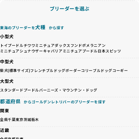
接の引き渡しを基本とします。
徹底した透明性こそが、BreederFamiliesの大きな特徴で
ブリーダーを選ぶ
一方で、営利優先ブリーダーは、広範囲に販売するためにペ
す。
ットショップやオークションを活用し、子犬の心身への影響
を軽視しがちです。
BreederFamiliesは、ペット業界が抱える命の大量生産・大
犬種
東海のブリーダーを
から探す
「ペットショップ等を使わない」の詳細はこちら
量販売、負担の大きい流通構造、劣悪な飼育環境といった課
小型犬
題に真摯に向き合っています。優良ブリーダーとの直接取引
近年、「小さくて可愛い」「珍しい毛色」という見た目の特
を促進することで、無駄な命の消費を減らし、命を大切にす
トイプードル
チワワ
ミニチュアダックスフンド
ポメラニアン
徴が人気を集め、高値で取引されることが多くなっていま
ミニチュアシュナウザー
キャバリア
ミニチュアプードル
日本スピッツ
る社会の実現を目指しています。
す。しかし、こうした特徴には健康リスクが伴う場合が少な
さらに、売上の一部を保護団体や保護団体を支援する公益法
中型犬
くありません。極小サイズは骨や心臓に負担がかかりやす
人へ寄付しています。多くのペット販売業者が、動物福祉へ
く、レアカラーには遺伝疾患のリスクが高まることがありま
柴犬(標準サイズ)
フレンチブルドッグ
ボーダーコリー
ブルドッグ
コーギー
の取り組みが不十分であることを理由に寄付を断られる中、
す。
BreederFamiliesはその姿勢が評価され、寄付が実現してい
大型犬
営利優先ブリーダーは、このような流行や需要に応じて無理
ます。この活動により、保護が必要なワンちゃんの救済や保
な繁殖を行いがちです。小柄な母犬を繁殖に多用して体に負
スタンダードプードル
バーニーズ・マウンテン・ドッグ
護活動の支援にも貢献しています。
担をかけたり、子犬を小さく見せるために食事を減らすな
BreederFamiliesのこうした取り組みは、目の前の子犬だけ
都道府県
ど、健康を犠牲にした管理がされることもあります。このよ
からゴールデンレトリバーのブリーダーを探す
でなく、すべてのワンちゃんに優しい未来を創るための大き
うな方法では、ワンちゃんの免疫力や体力が低下し、飼い主
な一歩です。ユーザーの皆さんがBreederFamiliesを通じて
関東
にとっても将来的な医療費やケアの負担が増える恐れがあり
子犬をお迎えすることで、こうした社会貢献活動を間接的に
全県
千葉
東京
茨城
栃木
ます。
支えることができます。
優良ブリーダーは、こうした流行に流されず、ワンちゃんの
近畿
健康を最優先に考えています。特に小さいワンちゃんやレア
BreederFamiliesに登録されているブリーダーは、子犬が心
全県
京都
兵庫