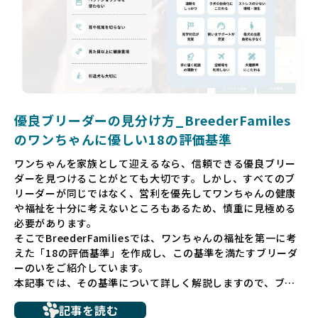
厳しい基準で厳選し、その評価基準や評価結果をオープンに
しています。これにより、消費者の皆様が安心して子犬やブ
リーダーを選べる環境を整えています。
そして、消費者の皆様が正しい情報をもとに優良ブリーダー
を求めることで、ワンちゃんを家族のように愛する優良ブリ
ーダーが増え、営利優先の「悪徳ブリーダー」が自然と淘汰
される社会を目指しています。目の前の子犬だけでなく、親
犬や引退犬も大切にされる環境を作り上げ、すべてのワンち
優良ブリーダーの見分け方_BreederFamiles
ゃんに優しい世界を築いていきたいと考えています。
のワンちゃんに優しい18の評価基準
ペットショップでの生体販売では、ワンちゃんが健やかに成
ワンちゃんを家族として迎えるなら、信頼できる優良ブリー
長するための環境が十分に整っていない場合が多く、販売ま
ダーを見つけることがとても大切です。しかし、すべてのブ
での間に過密な環境や長距離移動のストレスを受けることが
リーダーが同じではなく、営利を優先してワンちゃんの健康
少なくありません。このような環境は、健康リスクや社会性
や福祉を十分に考えないところもあるため、慎重に見極める
の問題につながりやすく、ワンちゃんにとっても望ましいと
必要があります。
は言えません。
そこでBreederFamiliesでは、ワンちゃんの福祉を第一に考
こうした背景から、BreederFamiliesはペットショップを介
えた「18の評価基準」を作成し、この基準を満たすブリーダ
さない直接販売を採用するとともに、ペットオークションや
ーのいをご紹介しています。
ペットショップを利用するブリーダーの掲載も行ってしませ
本記事では、その基準について詳しく解説しますので、ブリ
ん。
ーダー選びの参考にしていただければ幸いです。
ペットショップを避けた方がいい理由の詳細はこちら
記事を読む