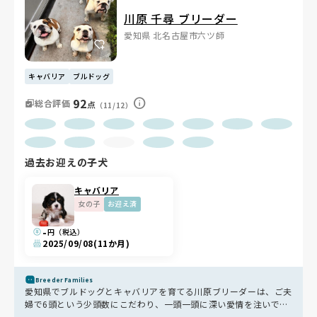
川原 千尋 ブリーダー
愛知県 北名古屋市六ツ師
キャバリア
ブルドッグ
92
総合評価
点
（11/12）
過去お迎えの子犬
キャバリア
女の子
お迎え済
-
円（税込）
2025/09/08
(11か月)
Breeder Families
愛知県でブルドッグとキャバリアを育てる川原ブリーダーは、ご夫
婦で6頭という少頭数にこだわり、一頭一頭に深い愛情を注いでい
ます🐶グレインフリーの食事やヤギミルクで体を作り、室内外で自