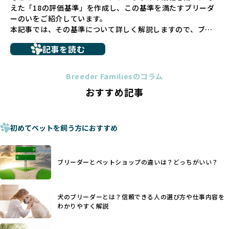
えた「18の評価基準」を作成し、この基準を満たすブリーダ
さない直接販売を採用するとともに、ペットオークションや
ーのいをご紹介しています。
ペットショップを利用するブリーダーの掲載も行ってしませ
本記事では、その基準について詳しく解説しますので、ブリ
ん。
ーダー選びの参考にしていただければ幸いです。
ペットショップを避けた方がいい理由の詳細はこちら
記事を読む
トイプードルやコーギーなどの犬種では、見た目のためだけ
多くのブリーダーサイトでは、掲載するブリーダーの審査が
に断尾（しっぽを切る）や断耳（耳を切る）が行われている
法令レベルの最低基準にとどまっていることが問題です。こ
Breeder Familiesのコラム
ことがあります。
の法令レベルの基準はブリーディング環境の最低限を定める
おすすめ記事
これは痛みを伴う処置で、ワンちゃんの身体的な負担が大き
ものに過ぎず、ワンちゃんの心身の福祉やブリーダーの責任
く、慢性的な痛みや不安感を引き起こす可能性もあります。
ある姿勢を十分に保障するものではありません。そのため、
また、しっぽや耳はワンちゃんの重要なコミュニケーション
厳格なチェックを経ていないブリーダーが掲載されることも
手段でもあるため、切断されることで他の犬や人間との意思
初めてペットを飼う方におすすめ
少なくなく、消費者にとって選択の判断が難しい現状があり
疎通が難しくなることもあります。
ます。
ヨーロッパ諸国ではこうした処置が禁止されている一方で、
さらに、書類審査のみで掲載が許可されるサイトが多く、実
日本ではいまだ行われる場合があります。
際の飼育環境やブリーダーの姿勢が見えにくい点も課題で
ブリーダーとペットショップの違いは？どっちがいい？
優良ブリーダーは動物福祉を優先し、ワンちゃんの自然な姿
す。こうしたサイトでは、ブリーダーが記載する情報が主で
を大切にするため断尾・断耳を行いません。
あり、実際の現場や日々のケアの状況がわからないため、営
一方、営利優先ブリーダーでは「見た目が良く売れやすい」
利優先の「悪徳ブリーダー」が含まれるリスクが高まりま
犬のブリーダーとは？信頼できる人の選び方や仕事内容を
ことを理由に断尾や断耳を行うことがあり、中には麻酔なし
す。
わかりやすく解説
で処置するケースも見受けられます。
BreederFamiliesでは、ワンちゃんを大切にする「優良ブリ
「耳やしっぽを切らない」詳細はこちら
ーダー」のみを紹介するために、法令を超えた独自の基準を