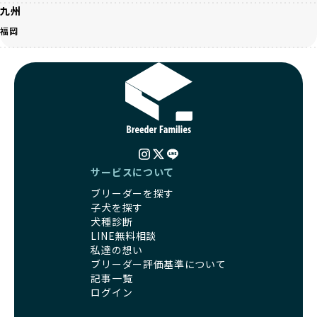
うな方法では、ワンちゃんの免疫力や体力が低下し、飼い主
な一歩です。ユーザーの皆さんがBreederFamiliesを通じて
九州
にとっても将来的な医療費やケアの負担が増える恐れがあり
子犬をお迎えすることで、こうした社会貢献活動を間接的に
福岡
ます。
支えることができます。
優良ブリーダーは、こうした流行に流されず、ワンちゃんの
健康を最優先に考えています。特に小さいワンちゃんやレア
BreederFamiliesに登録されているブリーダーは、子犬が心
カラーの子犬を販売する場合は、健康リスクを十分に理解
身ともに健康に育つための環境づくりに全力を注いでいま
し、飼い主にそのリスクについて丁寧に説明しています。食
す。
事管理もしっかり行い、成長に必要な栄養を確保するなど、
遺伝的なリスクを最小限に抑えた繁殖計画、栄養バランスが
ワンちゃんの健康を第一にした繁殖を心がけています。
考えられた食事、子犬がのびのびと動ける適度な運動環境、
「見た目以上に健康重視」の詳細はこちら
さらに獣医師と連携した健康管理まで徹底しています。
その結果、BreederFamiliesを通じてお迎えする子犬は、元
引退犬とは、繁殖期を終えたワンちゃんたちのことを指しま
サービスについて
気で健康なスタートを切れることが大きな魅力です。
す。
子犬の社会性は、家庭でのしつけをスムーズにする重要なポ
ブリーダーを探す
優良ブリーダーは、引退犬も家族の一員として、彼らの幸せ
イントです。BreederFamiliesのブリーダーは、母犬や兄弟
子犬を探す
を願っています。よって、引退後も自宅で飼育を続けるか、
犬、人との触れ合いの時間をしっかり確保し、子犬が自然に
犬種診断
信頼できる相手に譲渡するなど、ワンちゃんが幸せに暮らせ
コミュニケーション能力を身につけられるよう育てていま
LINE無料相談
るように配慮します。
す。
私達の想い
一方、営利優先ブリーダーは引退犬を「コスト」として考
家庭に迎えたその日から、すでに社会性の基盤ができている
ブリーダー評価基準について
え、早く手放すことを考えます。場合によっては、悪徳保護
ため、新しい環境にもスムーズに適応できます。
記事一覧
団体に引き渡されることもあり、ワンちゃんの生活が不安定
これにより、飼い主さんにとっても安心してスタートできる
ログイン
になる可能性が高まります。
でしょう。