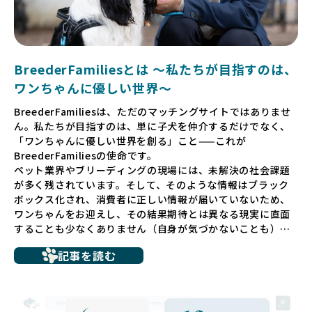
BreederFamiliesとは 〜私たちが目指すのは、
ワンちゃんに優しい世界〜
BreederFamiliesは、ただのマッチングサイトではありませ
ん。私たちが目指すのは、単に子犬を仲介するだけでなく、
「ワンちゃんに優しい世界を創る」こと——これが
BreederFamiliesの使命です。
ペット業界やブリーディングの現場には、未解決の社会課題
が多く残されています。そして、そのような情報はブラック
ボックス化され、消費者に正しい情報が届いていないため、
ワンちゃんをお迎えし、その結果期待とは異なる現実に直面
することも少なくありません（自身が気づかないことも）。
たとえば、ペットショップで購入した子犬が劣悪な環境で育
記事を読む
ち、健康面や社会性に問題を抱えていたり、またブリーダー
サイトで子犬だけを可愛く掲載されているものの、裏側では
親犬が乱繁殖によって体力を削られ、苦しい環境で過ごして
いるというケースもあります。こうした問題は、消費者にと