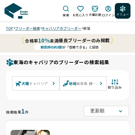
メニュー
犬種診断
検索
お気に入り
ログイン
TOP
ブリーダー検索
キャバリアのブリーダー
東海
10%
優良ブリーダーのみ掲載
合格率
未満
獣医師の約8割
が「信頼できる」と回答
東海のキャバリアのブリーダーの検索結果
犬種
キャバリア
地域
岐阜県 静岡県 愛知県 三重県
絞り込み
1
検索結果
件