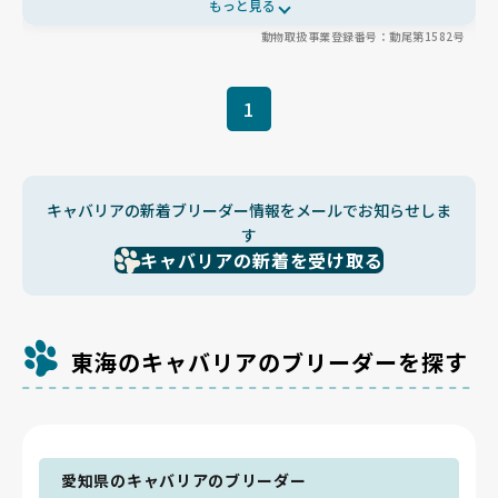
もっと見る
由に運動できる環境を整えています🏠見学ではお母さんや親戚犬
動物取扱事業登録番号：動尾第1582号
にも会えるアットホームな雰囲気が魅力。お迎え後もLINEで親身
に相談に乗ってくれるため、初めての方でも安心して新しい家族を
迎えられます✨
1
キャバリアの新着ブリーダー情報をメールでお知らせしま
す
キャバリアの新着を受け取る
東海のキャバリアのブリーダーを探す
愛知県のキャバリアのブリーダー