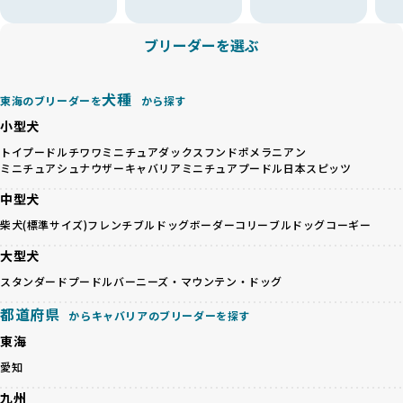
近年、ミックス犬はユニークな見た目や性格で人気がありま
より、ワンちゃんが心身ともに健やかに過ごせる環境で育つ
すが、無計画な交配には健康リスクが伴います。異なる犬種
ことを徹底しています。
の特徴を持つことで予測しにくい健康問題が発生する可能性
ブリーダーを選ぶ
BreederFamiliesでは、以下の6項目を必須条件とし、これら
が高く、診断や治療も複雑化する場合があります。また、ミ
を満たすブリーダーのみを選定しています：
ックス犬は成長後の性格や体格が予測しづらく、飼い主が期
これらの基準により、ワンちゃんの健全な成長と動物福祉に
待する理想と現実が大きく異なることも少なくありません。
犬種
基づいた責任あるブリーディングを確保しています。
東海のブリーダーを
から探す
優良ブリーダーは、犬種ごとの遺伝的特徴を守り、安定した
さらに、健康管理、社会性の育成、遺伝子検査、食事や運動
小型犬
健康と性格を次世代に引き継ぐために、ミックス犬の繁殖を
の質など、ワンちゃんの心身に配慮した飼育環境が整ってい
避けます。無計画な交配がもたらすリスクを理解し、飼い主
トイプードル
チワワ
ミニチュアダックスフンド
ポメラニアン
るかを評価する12項目の総合基準を設けています。これによ
ミニチュアシュナウザー
キャバリア
ミニチュアプードル
日本スピッツ
への十分な説明とアフターフォローを確保できる範囲での繁
り、より高い基準をクリアしたブリーダーだけを厳選してい
殖を徹底しているのです。
ます。
中型犬
一方、営利優先ブリーダーは流行や需要に応じて安易にミッ
その結果、合格率10%未満という厳しい基準をクリアした優
柴犬(標準サイズ)
フレンチブルドッグ
ボーダーコリー
ブルドッグ
コーギー
クス犬を繁殖し、健康管理や飼い主への配慮が不十分なこと
良ブリーダーのみが登録されています。
が多く見受けられます。場合によっては、チワワ×ハスキー
BreederFamiliesでは、法令に準拠するだけでなく、ワンち
大型犬
等体格の異なるリスクの高い交配を行うこともあります。
ゃんを家族のように愛するという理念を共有するブリーダー
スタンダードプードル
バーニーズ・マウンテン・ドッグ
「ミックス犬を繁殖しない」の詳細はこちら
のみを厳選しています。これにより、ユーザーの皆さんに安
心して選べる選択肢を提供しています。
都道府県
からキャバリアのブリーダーを探す
ペットショップやペットオークションは、流通過程でワンち
「BreederFamilesのワンちゃんに優しい18の評価基準」は
東海
ゃんが長時間の輸送を強いられたり、狭いケージに閉じ込め
こちら
られるなど、心身に大きな負担がかかります。このような環
愛知
境は、ストレスや感染リスクを増大させるだけでなく、ワン
BreederFamiliesでは、すべてのブリーダーを書類審査、直
九州
ちゃんの社会性や基本的なしつけにも悪影響を与える可能性
接のヒアリング、現地確認を通じて厳しく評価しています。