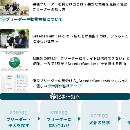
設け、ブリーダーの理念や飼育環境の厳格なチェックを行っ
悪徳ブリーダーを見分け方とは？悪質な業者を見抜く優良
犬種ごとに異なる健康リスクや育て方のポイントを理解し、
ブリーダーの探し方
ています。
適切に対応するためには、深い知識と豊富な経験が欠かせま
ブリーダーや動物福祉について
せん。現在、犬種は200種類以上あり、それぞれに特有の健康
一部の営利優先のブリーディングでは、母犬の出産負担を考
リスクや性格特性が存在します。
えずに大量繁殖が行われ、親犬が心身ともに疲弊するケース
たとえば、パグは呼吸器系のトラブルを抱えやすく、ラブラ
が見られます。さらに、コストカットのために食事を減らし
BreederFamiliesとは 〜私たちが目指すのは、ワンちゃん
ドール・レトリバーには股関節形成不全への注意が必要で
たり、栄養のない食事を与える、適切な健康管理が行われな
に優しい世界〜
す。このような犬種ごとの違いを熟知し、適切なケアを提供
いなど、ワンちゃんの健康と福祉が犠牲にされることも少な
できるかどうかは、ブリーダーの専門性に大きく関わりま
くありません。
す。
獣医師の9割が「ブリーダー紹介サイトは信頼できない」と
また、健康リスクが予測しづらいミックス犬の繁殖や、愛情
優良ブリーダーは、少数の犬種（一般的に3種以内）に絞って
警鐘。一方で8割が『BreederFamilies』を支持する理由
が行き届かない多頭飼育等も問題です。これらのブリーディ
繁殖を行い、各犬種の特徴を熟知しています。これにより、
ング手法は、ワンちゃんの福祉を無視し、利益のみを追求す
犬種ごとの健康管理や繁殖において質の高いケアを提供する
るブリーダーによるものが多く、消費者にとっても深刻な課
優良ブリーダーの見分け方_BreederFamilesのワンちゃん
ことが可能です。
題となっています。
使い方のステップ
に優しい18の評価基準
一方、営利優先ブリーダーは流行や需要に応じて扱う犬種を
BreederFamiliesでは、こうしたワンちゃんに優しくないブ
増やす傾向があり、犬種ごとに異なる健康問題や適切な育成
子犬をお迎えするまで
リーディングをなくすため、すべてのワンちゃんを家族のよ
記事一覧へ
環境を十分に考慮しない場合があります。こうしたブリーダ
うに大切に飼育・繁殖を行っている「優良ブリーダー」のみ
ーでは、ワンちゃんが適切なケアを受けられず、健康を損ね
を厳選しています。
01
02
たりストレスを抱えたりするリスクが高まります。
STEP
STEP
03
STEP
「少数の犬種に集中」の詳細はこちら
ブリーダー・
ブリーダーに
BreederFamiliesでは、アニマルウェルフェアを最優先に考
犬舎の見学
子犬を探す
問い合わせ
えた6つの絶対基準と12の総合基準を設定しています。これに