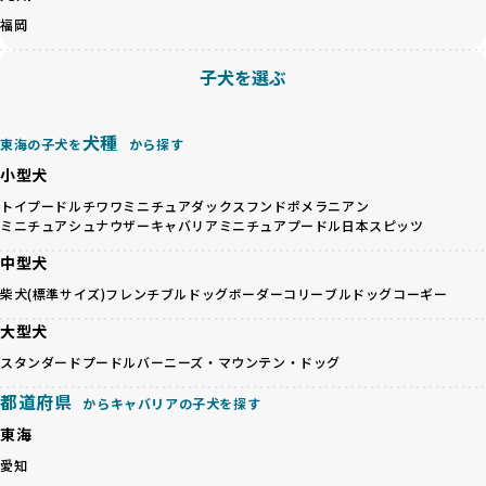
があります。
このプロセスにより、育成環境や健康管理だけでなく、ブリ
福岡
優良ブリーダーは、ワンちゃんの健康と幸せを第一に考え、
ーダー自身の理念や姿勢までも丁寧に確認しています。
ペットショップやオークションを介さずに直接飼い主に渡す
さらに、こうした評価結果は透明性を持って公開されている
子犬を選ぶ
ことを大切にしています。また、彼らはお迎え先を自身で確
ため、どのブリーダーを選んでも安心して子犬をお迎えいた
認し、ワンちゃんが安心して暮らせる環境を整えるために直
だけます。
接の引き渡しを基本とします。
徹底した透明性こそが、BreederFamiliesの大きな特徴で
犬種
東海の子犬を
から探す
一方で、営利優先ブリーダーは、広範囲に販売するためにペ
す。
小型犬
ットショップやオークションを活用し、子犬の心身への影響
を軽視しがちです。
BreederFamiliesは、ペット業界が抱える命の大量生産・大
トイプードル
チワワ
ミニチュアダックスフンド
ポメラニアン
「ペットショップ等を使わない」の詳細はこちら
ミニチュアシュナウザー
キャバリア
ミニチュアプードル
日本スピッツ
量販売、負担の大きい流通構造、劣悪な飼育環境といった課
題に真摯に向き合っています。優良ブリーダーとの直接取引
中型犬
近年、「小さくて可愛い」「珍しい毛色」という見た目の特
を促進することで、無駄な命の消費を減らし、命を大切にす
徴が人気を集め、高値で取引されることが多くなっていま
柴犬(標準サイズ)
フレンチブルドッグ
ボーダーコリー
ブルドッグ
コーギー
る社会の実現を目指しています。
す。しかし、こうした特徴には健康リスクが伴う場合が少な
さらに、売上の一部を保護団体や保護団体を支援する公益法
大型犬
くありません。極小サイズは骨や心臓に負担がかかりやす
人へ寄付しています。多くのペット販売業者が、動物福祉へ
く、レアカラーには遺伝疾患のリスクが高まることがありま
スタンダードプードル
バーニーズ・マウンテン・ドッグ
の取り組みが不十分であることを理由に寄付を断られる中、
す。
BreederFamiliesはその姿勢が評価され、寄付が実現してい
都道府県
営利優先ブリーダーは、このような流行や需要に応じて無理
からキャバリアの子犬を探す
ます。この活動により、保護が必要なワンちゃんの救済や保
な繁殖を行いがちです。小柄な母犬を繁殖に多用して体に負
護活動の支援にも貢献しています。
東海
担をかけたり、子犬を小さく見せるために食事を減らすな
BreederFamiliesのこうした取り組みは、目の前の子犬だけ
愛知
ど、健康を犠牲にした管理がされることもあります。このよ
でなく、すべてのワンちゃんに優しい未来を創るための大き