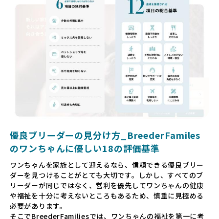
っても大きな負担であり、ワンちゃん自身にとっても非常に
望ましくない環境です。
だからこそ、私たちは正しい情報と安心して選べる場所を提
供すべきだと考えています。BreederFamiliesでは、ワンち
ゃんを家族のように愛する「優良ブリーダー」のみを独自の
厳しい基準で厳選し、その評価基準や評価結果をオープンに
しています。これにより、消費者の皆様が安心して子犬やブ
リーダーを選べる環境を整えています。
そして、消費者の皆様が正しい情報をもとに優良ブリーダー
を求めることで、ワンちゃんを家族のように愛する優良ブリ
ーダーが増え、営利優先の「悪徳ブリーダー」が自然と淘汰
される社会を目指しています。目の前の子犬だけでなく、親
犬や引退犬も大切にされる環境を作り上げ、すべてのワンち
優良ブリーダーの見分け方_BreederFamiles
ゃんに優しい世界を築いていきたいと考えています。
のワンちゃんに優しい18の評価基準
ペットショップでの生体販売では、ワンちゃんが健やかに成
ワンちゃんを家族として迎えるなら、信頼できる優良ブリー
長するための環境が十分に整っていない場合が多く、販売ま
ダーを見つけることがとても大切です。しかし、すべてのブ
での間に過密な環境や長距離移動のストレスを受けることが
リーダーが同じではなく、営利を優先してワンちゃんの健康
少なくありません。このような環境は、健康リスクや社会性
や福祉を十分に考えないところもあるため、慎重に見極める
の問題につながりやすく、ワンちゃんにとっても望ましいと
必要があります。
は言えません。
そこでBreederFamiliesでは、ワンちゃんの福祉を第一に考
こうした背景から、BreederFamiliesはペットショップを介