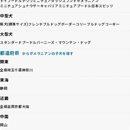
避けます。無計画な交配がもたらすリスクを理解し、飼い主
トイプードル
チワワ
ミニチュアダックスフンド
ポメラニアン
るかを評価する12項目の総合基準を設けています。これによ
ミニチュアシュナウザー
キャバリア
ミニチュアプードル
日本スピッツ
への十分な説明とアフターフォローを確保できる範囲での繁
り、より高い基準をクリアしたブリーダーだけを厳選してい
殖を徹底しているのです。
ます。
中型犬
一方、営利優先ブリーダーは流行や需要に応じて安易にミッ
その結果、合格率10%未満という厳しい基準をクリアした優
柴犬(標準サイズ)
フレンチブルドッグ
ボーダーコリー
ブルドッグ
コーギー
クス犬を繁殖し、健康管理や飼い主への配慮が不十分なこと
良ブリーダーのみが登録されています。
が多く見受けられます。場合によっては、チワワ×ハスキー
BreederFamiliesでは、法令に準拠するだけでなく、ワンち
大型犬
等体格の異なるリスクの高い交配を行うこともあります。
ゃんを家族のように愛するという理念を共有するブリーダー
スタンダードプードル
バーニーズ・マウンテン・ドッグ
「ミックス犬を繁殖しない」の詳細はこちら
のみを厳選しています。これにより、ユーザーの皆さんに安
心して選べる選択肢を提供しています。
都道府県
からポメラニアンの子犬を探す
ペットショップやペットオークションは、流通過程でワンち
「BreederFamilesのワンちゃんに優しい18の評価基準」は
関東
ゃんが長時間の輸送を強いられたり、狭いケージに閉じ込め
こちら
られるなど、心身に大きな負担がかかります。このような環
全県
埼玉
千葉
神奈川
境は、ストレスや感染リスクを増大させるだけでなく、ワン
BreederFamiliesでは、すべてのブリーダーを書類審査、直
東海
ちゃんの社会性や基本的なしつけにも悪影響を与える可能性
接のヒアリング、現地確認を通じて厳しく評価しています。
があります。
このプロセスにより、育成環境や健康管理だけでなく、ブリ
静岡
優良ブリーダーは、ワンちゃんの健康と幸せを第一に考え、
ーダー自身の理念や姿勢までも丁寧に確認しています。
近畿
ペットショップやオークションを介さずに直接飼い主に渡す
さらに、こうした評価結果は透明性を持って公開されている
ことを大切にしています。また、彼らはお迎え先を自身で確
ため、どのブリーダーを選んでも安心して子犬をお迎えいた
全県
滋賀
京都
大阪
認し、ワンちゃんが安心して暮らせる環境を整えるために直
だけます。
中国
接の引き渡しを基本とします。
徹底した透明性こそが、BreederFamiliesの大きな特徴で
一方で、営利優先ブリーダーは、広範囲に販売するためにペ
す。
岡山
ットショップやオークションを活用し、子犬の心身への影響