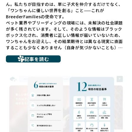
ん。私たちが目指すのは、単に子犬を仲介するだけでなく、
「ワンちゃんに優しい世界を創る」こと——これが
BreederFamiliesの使命です。
ペット業界やブリーディングの現場には、未解決の社会課題
が多く残されています。そして、そのような情報はブラック
ボックス化され、消費者に正しい情報が届いていないため、
ワンちゃんをお迎えし、その結果期待とは異なる現実に直面
することも少なくありません（自身が気づかないことも）。
たとえば、ペットショップで購入した子犬が劣悪な環境で育
記事を読む
ち、健康面や社会性に問題を抱えていたり、またブリーダー
サイトで子犬だけを可愛く掲載されているものの、裏側では
親犬が乱繁殖によって体力を削られ、苦しい環境で過ごして
いるというケースもあります。こうした問題は、消費者にと
っても大きな負担であり、ワンちゃん自身にとっても非常に
望ましくない環境です。
だからこそ、私たちは正しい情報と安心して選べる場所を提
供すべきだと考えています。BreederFamiliesでは、ワンち
ゃんを家族のように愛する「優良ブリーダー」のみを独自の
厳しい基準で厳選し、その評価基準や評価結果をオープンに
しています。これにより、消費者の皆様が安心して子犬やブ
リーダーを選べる環境を整えています。