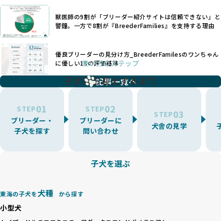
できるかどうかは、ブリーダーの専門性に大きく関わりま
くありません。
す。
獣医師の9割が「ブリーダー紹介サイトは信頼できない」と
また、健康リスクが予測しづらいミックス犬の繁殖や、愛情
優良ブリーダーは、少数の犬種（一般的に3種以内）に絞って
警鐘。一方で8割が『BreederFamilies』を支持する理由
が行き届かない多頭飼育等も問題です。これらのブリーディ
繁殖を行い、各犬種の特徴を熟知しています。これにより、
ング手法は、ワンちゃんの福祉を無視し、利益のみを追求す
犬種ごとの健康管理や繁殖において質の高いケアを提供する
るブリーダーによるものが多く、消費者にとっても深刻な課
優良ブリーダーの見分け方_BreederFamilesのワンちゃん
ことが可能です。
題となっています。
使い方のステップ
に優しい18の評価基準
一方、営利優先ブリーダーは流行や需要に応じて扱う犬種を
BreederFamiliesでは、こうしたワンちゃんに優しくないブ
増やす傾向があり、犬種ごとに異なる健康問題や適切な育成
子犬をお迎えするまで
リーディングをなくすため、すべてのワンちゃんを家族のよ
記事一覧へ
環境を十分に考慮しない場合があります。こうしたブリーダ
うに大切に飼育・繁殖を行っている「優良ブリーダー」のみ
ーでは、ワンちゃんが適切なケアを受けられず、健康を損ね
を厳選しています。
01
02
たりストレスを抱えたりするリスクが高まります。
STEP
STEP
03
STEP
「少数の犬種に集中」の詳細はこちら
ブリーダー・
ブリーダーに
BreederFamiliesでは、アニマルウェルフェアを最優先に考
犬舎の見学
子犬を探す
問い合わせ
えた6つの絶対基準と12の総合基準を設定しています。これに
近年、ミックス犬はユニークな見た目や性格で人気がありま
より、ワンちゃんが心身ともに健やかに過ごせる環境で育つ
すが、無計画な交配には健康リスクが伴います。異なる犬種
ことを徹底しています。
の特徴を持つことで予測しにくい健康問題が発生する可能性
子犬を選ぶ
BreederFamiliesでは、以下の6項目を必須条件とし、これら
が高く、診断や治療も複雑化する場合があります。また、ミ
を満たすブリーダーのみを選定しています：
ックス犬は成長後の性格や体格が予測しづらく、飼い主が期
これらの基準により、ワンちゃんの健全な成長と動物福祉に
待する理想と現実が大きく異なることも少なくありません。
犬種
基づいた責任あるブリーディングを確保しています。
東海の子犬を
から探す
優良ブリーダーは、犬種ごとの遺伝的特徴を守り、安定した
さらに、健康管理、社会性の育成、遺伝子検査、食事や運動
小型犬
健康と性格を次世代に引き継ぐために、ミックス犬の繁殖を
の質など、ワンちゃんの心身に配慮した飼育環境が整ってい