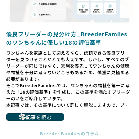
そして、消費者の皆様が正しい情報をもとに優良ブリーダー
を求めることで、ワンちゃんを家族のように愛する優良ブリ
ーダーが増え、営利優先の「悪徳ブリーダー」が自然と淘汰
される社会を目指しています。目の前の子犬だけでなく、親
犬や引退犬も大切にされる環境を作り上げ、すべてのワンち
優良ブリーダーの見分け方_BreederFamiles
ゃんに優しい世界を築いていきたいと考えています。
のワンちゃんに優しい18の評価基準
ペットショップでの生体販売では、ワンちゃんが健やかに成
ワンちゃんを家族として迎えるなら、信頼できる優良ブリー
長するための環境が十分に整っていない場合が多く、販売ま
ダーを見つけることがとても大切です。しかし、すべてのブ
での間に過密な環境や長距離移動のストレスを受けることが
リーダーが同じではなく、営利を優先してワンちゃんの健康
少なくありません。このような環境は、健康リスクや社会性
や福祉を十分に考えないところもあるため、慎重に見極める
の問題につながりやすく、ワンちゃんにとっても望ましいと
必要があります。
は言えません。
そこでBreederFamiliesでは、ワンちゃんの福祉を第一に考
こうした背景から、BreederFamiliesはペットショップを介
えた「18の評価基準」を作成し、この基準を満たすブリーダ
さない直接販売を採用するとともに、ペットオークションや
ーのいをご紹介しています。
ペットショップを利用するブリーダーの掲載も行ってしませ
本記事では、その基準について詳しく解説しますので、ブリ
ん。
ーダー選びの参考にしていただければ幸いです。
ペットショップを避けた方がいい理由の詳細はこちら
記事を読む
トイプードルやコーギーなどの犬種では、見た目のためだけ
多くのブリーダーサイトでは、掲載するブリーダーの審査が
に断尾（しっぽを切る）や断耳（耳を切る）が行われている
法令レベルの最低基準にとどまっていることが問題です。こ
Breeder Familiesのコラム
ことがあります。
の法令レベルの基準はブリーディング環境の最低限を定める