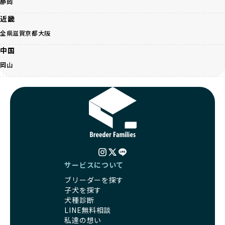
静岡
ワンちゃんの健康を第一にした繁殖を心がけています。
考えられた食事、子犬がのびのびと動ける適度な運動環境、
「見た目以上に健康重視」の詳細はこちら
さらに獣医師と連携した健康管理まで徹底しています。
近畿
その結果、BreederFamiliesを通じてお迎えする子犬は、元
全県
滋賀
京都
大阪
引退犬とは、繁殖期を終えたワンちゃんたちのことを指しま
気で健康なスタートを切れることが大きな魅力です。
す。
子犬の社会性は、家庭でのしつけをスムーズにする重要なポ
中国
優良ブリーダーは、引退犬も家族の一員として、彼らの幸せ
イントです。BreederFamiliesのブリーダーは、母犬や兄弟
岡山
を願っています。よって、引退後も自宅で飼育を続けるか、
犬、人との触れ合いの時間をしっかり確保し、子犬が自然に
信頼できる相手に譲渡するなど、ワンちゃんが幸せに暮らせ
コミュニケーション能力を身につけられるよう育てていま
るように配慮します。
す。
一方、営利優先ブリーダーは引退犬を「コスト」として考
家庭に迎えたその日から、すでに社会性の基盤ができている
え、早く手放すことを考えます。場合によっては、悪徳保護
ため、新しい環境にもスムーズに適応できます。
団体に引き渡されることもあり、ワンちゃんの生活が不安定
これにより、飼い主さんにとっても安心してスタートできる
になる可能性が高まります。
でしょう。
引退犬に対する扱いがどうなっているかも、優良ブリーダー
BreederFamiliesのブリーダーは、犬種に関する豊富な知識
を見分けるポイントとなります。
と経験を持っています。そのため、子犬を迎えた後の健康管
「引退犬も大切に」の詳細はこちら
サービスについて
理やしつけ、生活スタイルに合わせた育て方について、丁寧
なアドバイスを受けられます。「この犬種ならではの特徴
ブリーダーを探す
社会化とは、ワンちゃんが人間や他の犬、日常の環境にスム
は？」「食事はどうしたらいい？」など、疑問や悩みがあれ
子犬を探す
ーズに適応できるようにするプロセスです。ワンちゃんの社
ば、専門的な視点から解決のヒントをもらえるのも安心でき
犬種診断
会化は、生後3週間から12週間頃の「社会化期」と呼ばれる
るポイントです。
LINE無料相談
時期が特に重要です。この期間は、ブリーダーが飼育してい
BreederFamiliesでは、すべてのブリーダーが厳しい基準を
私達の想い