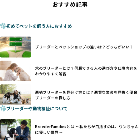
おすすめ記事
これは痛みを伴う処置で、ワンちゃんの身体的な負担が大き
ものに過ぎず、ワンちゃんの心身の福祉やブリーダーの責任
く、慢性的な痛みや不安感を引き起こす可能性もあります。
ある姿勢を十分に保障するものではありません。そのため、
また、しっぽや耳はワンちゃんの重要なコミュニケーション
厳格なチェックを経ていないブリーダーが掲載されることも
手段でもあるため、切断されることで他の犬や人間との意思
初めてペットを飼う方におすすめ
少なくなく、消費者にとって選択の判断が難しい現状があり
疎通が難しくなることもあります。
ます。
ヨーロッパ諸国ではこうした処置が禁止されている一方で、
さらに、書類審査のみで掲載が許可されるサイトが多く、実
日本ではいまだ行われる場合があります。
際の飼育環境やブリーダーの姿勢が見えにくい点も課題で
ブリーダーとペットショップの違いは？どっちがいい？
優良ブリーダーは動物福祉を優先し、ワンちゃんの自然な姿
す。こうしたサイトでは、ブリーダーが記載する情報が主で
を大切にするため断尾・断耳を行いません。
あり、実際の現場や日々のケアの状況がわからないため、営
一方、営利優先ブリーダーでは「見た目が良く売れやすい」
利優先の「悪徳ブリーダー」が含まれるリスクが高まりま
犬のブリーダーとは？信頼できる人の選び方や仕事内容を
ことを理由に断尾や断耳を行うことがあり、中には麻酔なし
す。
わかりやすく解説
で処置するケースも見受けられます。
BreederFamiliesでは、ワンちゃんを大切にする「優良ブリ
「耳やしっぽを切らない」詳細はこちら
ーダー」のみを紹介するために、法令を超えた独自の基準を
設け、ブリーダーの理念や飼育環境の厳格なチェックを行っ
悪徳ブリーダーを見分け方とは？悪質な業者を見抜く優良
犬種ごとに異なる健康リスクや育て方のポイントを理解し、
ブリーダーの探し方
ています。
適切に対応するためには、深い知識と豊富な経験が欠かせま
ブリーダーや動物福祉について
せん。現在、犬種は200種類以上あり、それぞれに特有の健康
一部の営利優先のブリーディングでは、母犬の出産負担を考
リスクや性格特性が存在します。
えずに大量繁殖が行われ、親犬が心身ともに疲弊するケース
たとえば、パグは呼吸器系のトラブルを抱えやすく、ラブラ
が見られます。さらに、コストカットのために食事を減らし
BreederFamiliesとは 〜私たちが目指すのは、ワンちゃん
ドール・レトリバーには股関節形成不全への注意が必要で
たり、栄養のない食事を与える、適切な健康管理が行われな
に優しい世界〜
す。このような犬種ごとの違いを熟知し、適切なケアを提供
いなど、ワンちゃんの健康と福祉が犠牲にされることも少な