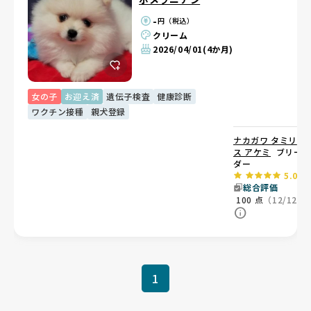
-
円（税込）
クリーム
2026/04/01
(4か月)
女の子
お迎え済
遺伝子検査
健康診断
ワクチン接種
親犬登録
ナカガワ タミリ
ス アケミ
ブリー
ダー
5.0
総合評価
100
点
（12/12）
1