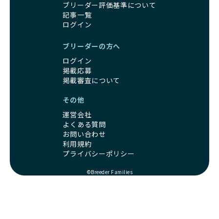
る時期と重なるため、ワンちゃんが人や他の犬、家庭環境に
クリアした方々だけです。運営チームがブリーダーに直接ヒ
ブリーダー評価基準について
対して適応力を高めるための基礎を築く貴重な機会となりま
アリングを行い、現地確認を経て透明性の高い情報を公開し
記事一覧
す。
ています。
ログイン
優良ブリーダーは、母犬との愛情ある触れ合いや、兄弟犬や
これにより、ユーザーは見た目だけでなく、育成環境や健康
他の犬との遊び、人や日常的な家庭環境への慣れを促すこと
管理体制、社会性の取り組みといった客観的なデータを基に
ブリーダーの方へ
で社会化を進めています。これにより、新しい家族に迎えら
安心して子犬を選ぶことができます。
ログイン
れた後もストレスなく過ごせるようサポートします。
子犬のお迎えまでのやりとりに不安を感じる方も多いかもし
掲載応募
営利優先ブリーダーは、母犬から早期に分離し、ケージ内で
れませんが、BreederFamiliesならその心配は無用です。
掲載審査について
の生活が中心となるため、ワンちゃんが他の犬や人と触れ合
運営チームがブリーダーとのやりとりを全面的にサポートし
う機会が少なく、社会性が十分に育たないことがあります。
ます。不明点やトラブルが発生した場合も迅速に対応するた
その他
こうしたワンちゃんは、家庭環境に適応しづらくなるリスク
め、安心してお迎え準備を進められます。
が高まります。
運営会社
さらに、LINEでの無料相談も提供しており、気軽に質問でき
「社会化にこだわる」の詳細はこちら
よくある質問
るのもBreederFamiliesならではの魅力です。
お問い合わせ
利用規約
出産は母犬にとって大きな負担がかかる命がけの行為であ
BreederFamiliesは、厳しい基準と徹底した審査プロセスを
プライバシーポリシー
り、その健康状態が子犬にも影響を与えます。出産時に母犬
通じて「ワンちゃんに優しい世界を創る」ことを目指してい
が健康であることは、母犬自身の負担を軽減するだけでな
ます。単なる仲介サービスを超え、ワンちゃんの健康と幸
©Breeder Families
く、生まれてくる子犬の健康や成長にも大きく影響します。
福、飼い主様の安心を第一に考えるプラットフォームとし
よって、母犬の健康を配慮した出産管理が非常に重要です。
て、ワンちゃんを家族のように愛する優良ブリーダーのみを
優良ブリーダーは、母犬の健康状態に細心の注意を払い、獣
厳選し紹介しています。
医師と相談しながら出産のタイミングや間隔を適切に決定し
この取り組みにより、BreederFamiliesでは、飼い主様がワ
ます。法令を基本としつつも、母犬の体調を第一に考え、初
ンちゃんを安心して迎え入れられる出会いを提供していま