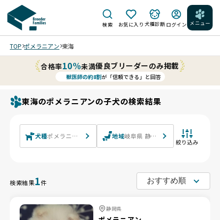
メニュー
犬種診断
検索
お気に入り
ログイン
TOP
ポメラニアン
東海
10%
優良ブリーダーのみ掲載
合格率
未満
獣医師の約8割
が「信頼できる」と回答
東海のポメラニアンの子犬の検索結果
犬種
ポメラニアン
地域
岐阜県 静岡県 愛知県 三重県
絞り込み
1
検索結果
件
静岡県
ポメラニアン