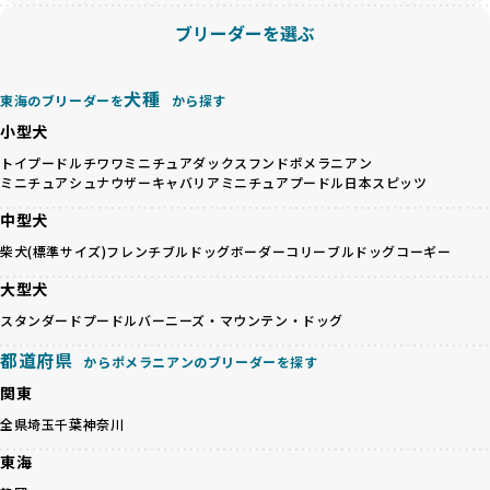
を軽視しがちです。
BreederFamiliesは、ペット業界が抱える命の大量生産・大
ブリーダーを選ぶ
「ペットショップ等を使わない」の詳細はこちら
量販売、負担の大きい流通構造、劣悪な飼育環境といった課
題に真摯に向き合っています。優良ブリーダーとの直接取引
近年、「小さくて可愛い」「珍しい毛色」という見た目の特
を促進することで、無駄な命の消費を減らし、命を大切にす
犬種
東海のブリーダーを
から探す
徴が人気を集め、高値で取引されることが多くなっていま
る社会の実現を目指しています。
小型犬
す。しかし、こうした特徴には健康リスクが伴う場合が少な
さらに、売上の一部を保護団体や保護団体を支援する公益法
くありません。極小サイズは骨や心臓に負担がかかりやす
人へ寄付しています。多くのペット販売業者が、動物福祉へ
トイプードル
チワワ
ミニチュアダックスフンド
ポメラニアン
く、レアカラーには遺伝疾患のリスクが高まることがありま
ミニチュアシュナウザー
キャバリア
ミニチュアプードル
日本スピッツ
の取り組みが不十分であることを理由に寄付を断られる中、
す。
BreederFamiliesはその姿勢が評価され、寄付が実現してい
中型犬
営利優先ブリーダーは、このような流行や需要に応じて無理
ます。この活動により、保護が必要なワンちゃんの救済や保
な繁殖を行いがちです。小柄な母犬を繁殖に多用して体に負
柴犬(標準サイズ)
フレンチブルドッグ
ボーダーコリー
ブルドッグ
コーギー
護活動の支援にも貢献しています。
担をかけたり、子犬を小さく見せるために食事を減らすな
BreederFamiliesのこうした取り組みは、目の前の子犬だけ
大型犬
ど、健康を犠牲にした管理がされることもあります。このよ
でなく、すべてのワンちゃんに優しい未来を創るための大き
うな方法では、ワンちゃんの免疫力や体力が低下し、飼い主
スタンダードプードル
バーニーズ・マウンテン・ドッグ
な一歩です。ユーザーの皆さんがBreederFamiliesを通じて
にとっても将来的な医療費やケアの負担が増える恐れがあり
子犬をお迎えすることで、こうした社会貢献活動を間接的に
都道府県
ます。
からポメラニアンのブリーダーを探す
支えることができます。
優良ブリーダーは、こうした流行に流されず、ワンちゃんの
関東
健康を最優先に考えています。特に小さいワンちゃんやレア
BreederFamiliesに登録されているブリーダーは、子犬が心
全県
埼玉
千葉
神奈川
カラーの子犬を販売する場合は、健康リスクを十分に理解
身ともに健康に育つための環境づくりに全力を注いでいま
し、飼い主にそのリスクについて丁寧に説明しています。食
す。
東海
事管理もしっかり行い、成長に必要な栄養を確保するなど、
遺伝的なリスクを最小限に抑えた繁殖計画、栄養バランスが