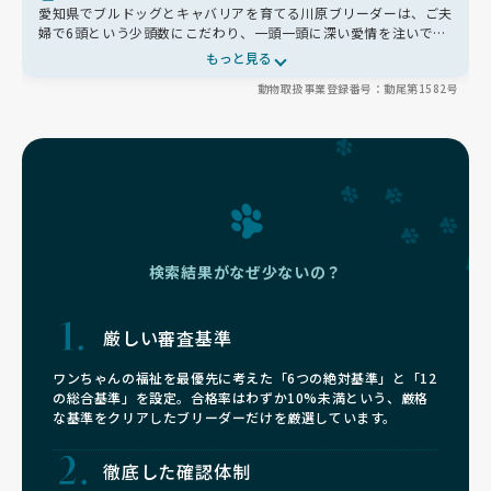
愛知県でブルドッグとキャバリアを育てる川原ブリーダーは、ご夫
婦で6頭という少頭数にこだわり、一頭一頭に深い愛情を注いでい
ます🐶グレインフリーの食事やヤギミルクで体を作り、室内外で自
もっと見る
由に運動できる環境を整えています🏠見学ではお母さんや親戚犬
動物取扱事業登録番号：動尾第1582号
にも会えるアットホームな雰囲気が魅力。お迎え後もLINEで親身
に相談に乗ってくれるため、初めての方でも安心して新しい家族を
迎えられます✨
検索結果がなぜ少ないの？
厳しい審査基準
ワンちゃんの福祉を最優先に考えた「6つの絶対基準」と「12
の総合基準」を設定。合格率はわずか10%未満という、厳格
な基準をクリアしたブリーダーだけを厳選しています。
徹底した確認体制