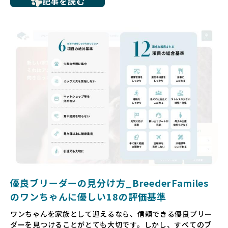
記事を読む
ち、健康面や社会性に問題を抱えていたり、またブリーダー
サイトで子犬だけを可愛く掲載されているものの、裏側では
親犬が乱繁殖によって体力を削られ、苦しい環境で過ごして
いるというケースもあります。こうした問題は、消費者にと
っても大きな負担であり、ワンちゃん自身にとっても非常に
望ましくない環境です。
だからこそ、私たちは正しい情報と安心して選べる場所を提
供すべきだと考えています。BreederFamiliesでは、ワンち
ゃんを家族のように愛する「優良ブリーダー」のみを独自の
厳しい基準で厳選し、その評価基準や評価結果をオープンに
しています。これにより、消費者の皆様が安心して子犬やブ
リーダーを選べる環境を整えています。
そして、消費者の皆様が正しい情報をもとに優良ブリーダー
を求めることで、ワンちゃんを家族のように愛する優良ブリ
ーダーが増え、営利優先の「悪徳ブリーダー」が自然と淘汰
される社会を目指しています。目の前の子犬だけでなく、親
犬や引退犬も大切にされる環境を作り上げ、すべてのワンち
優良ブリーダーの見分け方_BreederFamiles
ゃんに優しい世界を築いていきたいと考えています。
のワンちゃんに優しい18の評価基準
ペットショップでの生体販売では、ワンちゃんが健やかに成
ワンちゃんを家族として迎えるなら、信頼できる優良ブリー
長するための環境が十分に整っていない場合が多く、販売ま
ダーを見つけることがとても大切です。しかし、すべてのブ
での間に過密な環境や長距離移動のストレスを受けることが