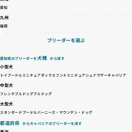
ゃんが長時間の輸送を強いられたり、狭いケージに閉じ込め
こちら
愛知
られるなど、心身に大きな負担がかかります。このような環
境は、ストレスや感染リスクを増大させるだけでなく、ワン
九州
BreederFamiliesでは、すべてのブリーダーを書類審査、直
ちゃんの社会性や基本的なしつけにも悪影響を与える可能性
接のヒアリング、現地確認を通じて厳しく評価しています。
福岡
があります。
このプロセスにより、育成環境や健康管理だけでなく、ブリ
優良ブリーダーは、ワンちゃんの健康と幸せを第一に考え、
ーダー自身の理念や姿勢までも丁寧に確認しています。
ブリーダーを選ぶ
ペットショップやオークションを介さずに直接飼い主に渡す
さらに、こうした評価結果は透明性を持って公開されている
ことを大切にしています。また、彼らはお迎え先を自身で確
ため、どのブリーダーを選んでも安心して子犬をお迎えいた
認し、ワンちゃんが安心して暮らせる環境を整えるために直
だけます。
犬種
愛知県のブリーダーを
から探す
接の引き渡しを基本とします。
徹底した透明性こそが、BreederFamiliesの大きな特徴で
一方で、営利優先ブリーダーは、広範囲に販売するためにペ
小型犬
す。
ットショップやオークションを活用し、子犬の心身への影響
トイプードル
ミニチュアダックスフンド
ミニチュアシュナウザー
キャバリア
を軽視しがちです。
BreederFamiliesは、ペット業界が抱える命の大量生産・大
「ペットショップ等を使わない」の詳細はこちら
中型犬
量販売、負担の大きい流通構造、劣悪な飼育環境といった課
題に真摯に向き合っています。優良ブリーダーとの直接取引
フレンチブルドッグ
ブルドッグ
近年、「小さくて可愛い」「珍しい毛色」という見た目の特
を促進することで、無駄な命の消費を減らし、命を大切にす
徴が人気を集め、高値で取引されることが多くなっていま
大型犬
る社会の実現を目指しています。
す。しかし、こうした特徴には健康リスクが伴う場合が少な
さらに、売上の一部を保護団体や保護団体を支援する公益法
スタンダードプードル
バーニーズ・マウンテン・ドッグ
くありません。極小サイズは骨や心臓に負担がかかりやす
人へ寄付しています。多くのペット販売業者が、動物福祉へ
く、レアカラーには遺伝疾患のリスクが高まることがありま
都道府県
の取り組みが不十分であることを理由に寄付を断られる中、
からキャバリアのブリーダーを探す
す。
BreederFamiliesはその姿勢が評価され、寄付が実現してい
東海