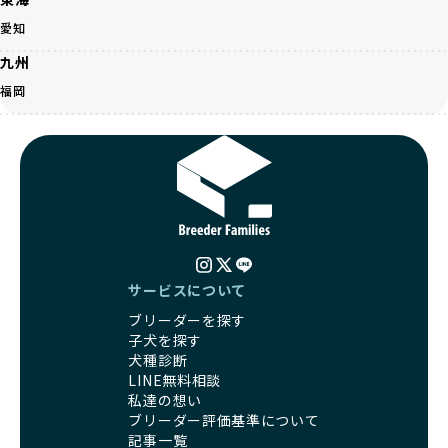
営利優先ブリーダーは、このような流行や需要に応じて無理
ます。この活動により、保護が必要なワンちゃんの救済や保
な繁殖を行いがちです。小柄な母犬を繁殖に多用して体に負
愛知
護活動の支援にも貢献しています。
担をかけたり、子犬を小さく見せるために食事を減らすな
BreederFamiliesのこうした取り組みは、目の前の子犬だけ
九州
ど、健康を犠牲にした管理がされることもあります。このよ
でなく、すべてのワンちゃんに優しい未来を創るための大き
うな方法では、ワンちゃんの免疫力や体力が低下し、飼い主
福岡
な一歩です。ユーザーの皆さんがBreederFamiliesを通じて
にとっても将来的な医療費やケアの負担が増える恐れがあり
子犬をお迎えすることで、こうした社会貢献活動を間接的に
ます。
支えることができます。
優良ブリーダーは、こうした流行に流されず、ワンちゃんの
健康を最優先に考えています。特に小さいワンちゃんやレア
BreederFamiliesに登録されているブリーダーは、子犬が心
カラーの子犬を販売する場合は、健康リスクを十分に理解
身ともに健康に育つための環境づくりに全力を注いでいま
し、飼い主にそのリスクについて丁寧に説明しています。食
す。
事管理もしっかり行い、成長に必要な栄養を確保するなど、
遺伝的なリスクを最小限に抑えた繁殖計画、栄養バランスが
ワンちゃんの健康を第一にした繁殖を心がけています。
考えられた食事、子犬がのびのびと動ける適度な運動環境、
「見た目以上に健康重視」の詳細はこちら
さらに獣医師と連携した健康管理まで徹底しています。
サービスについて
その結果、BreederFamiliesを通じてお迎えする子犬は、元
ブリーダーを探す
引退犬とは、繁殖期を終えたワンちゃんたちのことを指しま
気で健康なスタートを切れることが大きな魅力です。
子犬を探す
す。
子犬の社会性は、家庭でのしつけをスムーズにする重要なポ
犬種診断
優良ブリーダーは、引退犬も家族の一員として、彼らの幸せ
イントです。BreederFamiliesのブリーダーは、母犬や兄弟
LINE無料相談
を願っています。よって、引退後も自宅で飼育を続けるか、
犬、人との触れ合いの時間をしっかり確保し、子犬が自然に
私達の想い
信頼できる相手に譲渡するなど、ワンちゃんが幸せに暮らせ
コミュニケーション能力を身につけられるよう育てていま
ブリーダー評価基準について
るように配慮します。
す。
記事一覧
一方、営利優先ブリーダーは引退犬を「コスト」として考