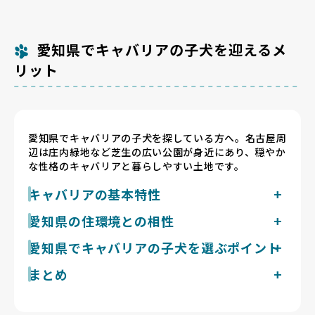
愛知県でキャバリアの子犬を迎えるメ
リット
愛知県でキャバリアの子犬を探している方へ。名古屋周
辺は庄内緑地など芝生の広い公園が身近にあり、穏やか
な性格のキャバリアと暮らしやすい土地です。
キャバリアの基本特性
キャバリアは成犬で体重5.4〜8kg・体高30〜33cm前
愛知県の住環境との相性
後の小型犬です。穏やかで運動欲求はそれほど強くな
名古屋市は夏になると35℃超の猛暑日と熱帯夜が連日
愛知県でキャバリアの子犬を選ぶポイント
く、迎えた後は1日2回20〜30分ほどの散歩で十分に満
続く、太平洋側気候の高温多湿な土地です。キャバリア
たされます。被毛は絹糸のような飾り毛を持つダブルコ
まとめ
は被毛がやや厚めで暑さは得意ではないため、日中の散
ートで、抜け毛はやや多めのため、週2〜3回のブラッ
愛知県で掲載中のキャバリアのブリーダー
歩は避けて朝夕の涼しい時間に短時間で済ませ、室内は
シングが前提になります。物静かで無駄吠えは少ない一
現在1件です。Breeder Familiesでは「6つの絶対基
愛知県のキャバリア探しは、流行に左右されず、健康と
冷房で管理することが基本になります。運動量自体は穏
方、人への依存心が強く長時間の留守番は苦手な傾向が
準」と「12の総合基準」を設け、合格率10%未満の審
自然な姿を大切にするブリーダーが掲載されている