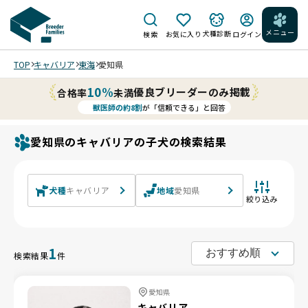
メニュー
犬種診断
検索
お気に入り
ログイン
TOP
キャバリア
東海
愛知県
10%
優良ブリーダーのみ掲載
合格率
未満
獣医師の約8割
が「信頼できる」と回答
愛知県のキャバリアの子犬の検索結果
犬種
キャバリア
地域
愛知県
絞り込み
1
検索結果
件
愛知県
キャバリア