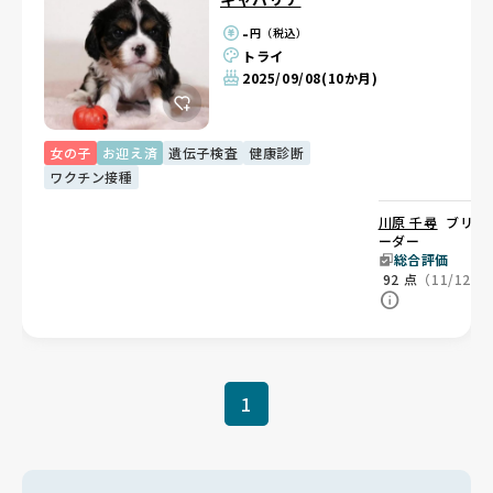
-
円（税込）
トライ
2025/09/08
(10か月)
女の子
お迎え済
遺伝子検査
健康診断
ワクチン接種
川原 千尋
ブリ
ーダー
総合評価
92
点
（11/12）
1