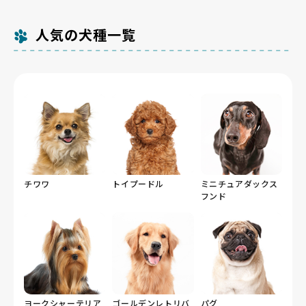
やかで、庄内緑地や大高緑地など芝生の広い公園をゆっ
あるため、子犬期からの慣らしが暮らしやすさにつなが
査を通過したブリーダーだけを掲載しています。愛知県
Breeder Familiesから始めましょう。
たり歩く散歩で十分です。冬は降雪が少なく温暖なた
ります。
の掲載数が多くないのは、親犬の飼育環境や出産頻度ま
め、寒さへの配慮は少なくて済みます。
人気の犬種一覧
で確認したうえで厳選しているためです。愛知県内には
犬猫等販売業の登録が1,101件（令和5年4月1日現在）
ありますが、そのなかで基準を満たして掲載しているの
はこの件数にとどまります。
チワワ
トイプードル
ミニチュアダックス
フンド
ヨークシャーテリア
ゴールデンレトリバ
パグ