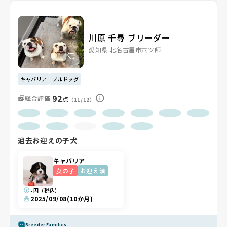
川原 千尋 ブリーダー
愛知県 北名古屋市六ツ師
キャバリア
ブルドッグ
92
総合評価
点
（11/12）
過去お迎えの子犬
キャバリア
女の子
お迎え済
-
円（税込）
2025/09/08
(10か月)
Breeder Families