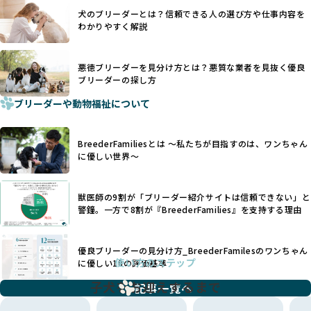
一方、営利優先ブリーダーでは「見た目が良く売れやすい」
利優先の「悪徳ブリーダー」が含まれるリスクが高まりま
犬のブリーダーとは？信頼できる人の選び方や仕事内容を
ことを理由に断尾や断耳を行うことがあり、中には麻酔なし
す。
わかりやすく解説
で処置するケースも見受けられます。
BreederFamiliesでは、ワンちゃんを大切にする「優良ブリ
「耳やしっぽを切らない」詳細はこちら
ーダー」のみを紹介するために、法令を超えた独自の基準を
設け、ブリーダーの理念や飼育環境の厳格なチェックを行っ
悪徳ブリーダーを見分け方とは？悪質な業者を見抜く優良
犬種ごとに異なる健康リスクや育て方のポイントを理解し、
ブリーダーの探し方
ています。
適切に対応するためには、深い知識と豊富な経験が欠かせま
ブリーダーや動物福祉について
せん。現在、犬種は200種類以上あり、それぞれに特有の健康
一部の営利優先のブリーディングでは、母犬の出産負担を考
リスクや性格特性が存在します。
えずに大量繁殖が行われ、親犬が心身ともに疲弊するケース
たとえば、パグは呼吸器系のトラブルを抱えやすく、ラブラ
が見られます。さらに、コストカットのために食事を減らし
BreederFamiliesとは 〜私たちが目指すのは、ワンちゃん
ドール・レトリバーには股関節形成不全への注意が必要で
たり、栄養のない食事を与える、適切な健康管理が行われな
に優しい世界〜
す。このような犬種ごとの違いを熟知し、適切なケアを提供
いなど、ワンちゃんの健康と福祉が犠牲にされることも少な
できるかどうかは、ブリーダーの専門性に大きく関わりま
くありません。
す。
獣医師の9割が「ブリーダー紹介サイトは信頼できない」と
また、健康リスクが予測しづらいミックス犬の繁殖や、愛情
優良ブリーダーは、少数の犬種（一般的に3種以内）に絞って
警鐘。一方で8割が『BreederFamilies』を支持する理由
が行き届かない多頭飼育等も問題です。これらのブリーディ
繁殖を行い、各犬種の特徴を熟知しています。これにより、
ング手法は、ワンちゃんの福祉を無視し、利益のみを追求す
犬種ごとの健康管理や繁殖において質の高いケアを提供する
るブリーダーによるものが多く、消費者にとっても深刻な課
優良ブリーダーの見分け方_BreederFamilesのワンちゃん
ことが可能です。
題となっています。
使い方のステップ
に優しい18の評価基準
一方、営利優先ブリーダーは流行や需要に応じて扱う犬種を
BreederFamiliesでは、こうしたワンちゃんに優しくないブ
増やす傾向があり、犬種ごとに異なる健康問題や適切な育成
子犬をお迎えするまで
リーディングをなくすため、すべてのワンちゃんを家族のよ
記事一覧へ
環境を十分に考慮しない場合があります。こうしたブリーダ
うに大切に飼育・繁殖を行っている「優良ブリーダー」のみ
ーでは、ワンちゃんが適切なケアを受けられず、健康を損ね