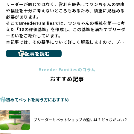
リーダーが同じではなく、営利を優先してワンちゃんの健康
少なくありません。このような環境は、健康リスクや社会性
や福祉を十分に考えないところもあるため、慎重に見極める
の問題につながりやすく、ワンちゃんにとっても望ましいと
必要があります。
は言えません。
そこでBreederFamiliesでは、ワンちゃんの福祉を第一に考
こうした背景から、BreederFamiliesはペットショップを介
えた「18の評価基準」を作成し、この基準を満たすブリーダ
さない直接販売を採用するとともに、ペットオークションや
ーのいをご紹介しています。
ペットショップを利用するブリーダーの掲載も行ってしませ
本記事では、その基準について詳しく解説しますので、ブリ
ん。
ーダー選びの参考にしていただければ幸いです。
ペットショップを避けた方がいい理由の詳細はこちら
記事を読む
トイプードルやコーギーなどの犬種では、見た目のためだけ
多くのブリーダーサイトでは、掲載するブリーダーの審査が
に断尾（しっぽを切る）や断耳（耳を切る）が行われている
法令レベルの最低基準にとどまっていることが問題です。こ
Breeder Familiesのコラム
ことがあります。
の法令レベルの基準はブリーディング環境の最低限を定める
おすすめ記事
これは痛みを伴う処置で、ワンちゃんの身体的な負担が大き
ものに過ぎず、ワンちゃんの心身の福祉やブリーダーの責任
く、慢性的な痛みや不安感を引き起こす可能性もあります。
ある姿勢を十分に保障するものではありません。そのため、
また、しっぽや耳はワンちゃんの重要なコミュニケーション
厳格なチェックを経ていないブリーダーが掲載されることも
手段でもあるため、切断されることで他の犬や人間との意思
初めてペットを飼う方におすすめ
少なくなく、消費者にとって選択の判断が難しい現状があり
疎通が難しくなることもあります。
ます。
ヨーロッパ諸国ではこうした処置が禁止されている一方で、
さらに、書類審査のみで掲載が許可されるサイトが多く、実
日本ではいまだ行われる場合があります。
際の飼育環境やブリーダーの姿勢が見えにくい点も課題で
ブリーダーとペットショップの違いは？どっちがいい？
優良ブリーダーは動物福祉を優先し、ワンちゃんの自然な姿
す。こうしたサイトでは、ブリーダーが記載する情報が主で
を大切にするため断尾・断耳を行いません。
あり、実際の現場や日々のケアの状況がわからないため、営