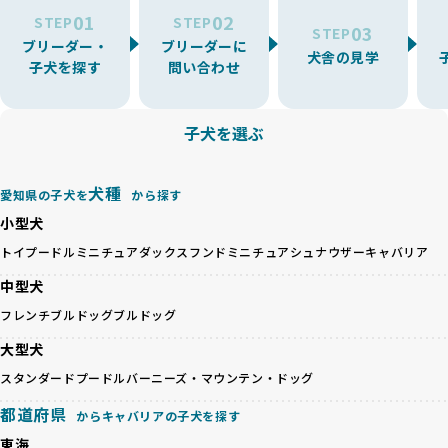
を厳選しています。
01
02
たりストレスを抱えたりするリスクが高まります。
STEP
STEP
03
STEP
「少数の犬種に集中」の詳細はこちら
ブリーダー・
ブリーダーに
BreederFamiliesでは、アニマルウェルフェアを最優先に考
犬舎の見学
子犬を探す
問い合わせ
えた6つの絶対基準と12の総合基準を設定しています。これに
近年、ミックス犬はユニークな見た目や性格で人気がありま
より、ワンちゃんが心身ともに健やかに過ごせる環境で育つ
すが、無計画な交配には健康リスクが伴います。異なる犬種
ことを徹底しています。
の特徴を持つことで予測しにくい健康問題が発生する可能性
子犬を選ぶ
BreederFamiliesでは、以下の6項目を必須条件とし、これら
が高く、診断や治療も複雑化する場合があります。また、ミ
を満たすブリーダーのみを選定しています：
ックス犬は成長後の性格や体格が予測しづらく、飼い主が期
これらの基準により、ワンちゃんの健全な成長と動物福祉に
待する理想と現実が大きく異なることも少なくありません。
犬種
基づいた責任あるブリーディングを確保しています。
愛知県の子犬を
から探す
優良ブリーダーは、犬種ごとの遺伝的特徴を守り、安定した
さらに、健康管理、社会性の育成、遺伝子検査、食事や運動
小型犬
健康と性格を次世代に引き継ぐために、ミックス犬の繁殖を
の質など、ワンちゃんの心身に配慮した飼育環境が整ってい
避けます。無計画な交配がもたらすリスクを理解し、飼い主
トイプードル
ミニチュアダックスフンド
ミニチュアシュナウザー
キャバリア
るかを評価する12項目の総合基準を設けています。これによ
への十分な説明とアフターフォローを確保できる範囲での繁
り、より高い基準をクリアしたブリーダーだけを厳選してい
中型犬
殖を徹底しているのです。
ます。
一方、営利優先ブリーダーは流行や需要に応じて安易にミッ
フレンチブルドッグ
ブルドッグ
その結果、合格率10%未満という厳しい基準をクリアした優
クス犬を繁殖し、健康管理や飼い主への配慮が不十分なこと
良ブリーダーのみが登録されています。
大型犬
が多く見受けられます。場合によっては、チワワ×ハスキー
BreederFamiliesでは、法令に準拠するだけでなく、ワンち
等体格の異なるリスクの高い交配を行うこともあります。
スタンダードプードル
バーニーズ・マウンテン・ドッグ
ゃんを家族のように愛するという理念を共有するブリーダー
「ミックス犬を繁殖しない」の詳細はこちら
のみを厳選しています。これにより、ユーザーの皆さんに安
都道府県
からキャバリアの子犬を探す
心して選べる選択肢を提供しています。
ペットショップやペットオークションは、流通過程でワンち
東海
「BreederFamilesのワンちゃんに優しい18の評価基準」は