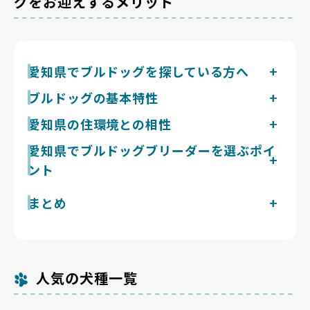
グをお迎えするメリット
愛知県でブルドッグを探している方へ
ブルドッグはマズルが短い短頭種で、呼吸での体温調節
ブルドッグの基本特性
が極めて苦手な犬種です。猛暑日と熱帯夜が連日続く高
体重18〜25kgのがっしりした短頭種。運動量は短頭種
愛知県の住環境との相性
温多湿な愛知県では、暑熱と皮膚の管理が暮らしの最重
の中でも特に控えめで1日合計30〜40分の散歩が目安で
要課題になります。
愛知県は太平洋側気候で、名古屋市はヒートアイランド
愛知県でブルドッグブリーダーを選ぶポイ
すが、運動意欲自体が低く歩きたがらない場面もあり、
の影響もあり夏は35℃超の猛暑日と熱帯夜が連日続く
暑さに極端に弱いため夏場の管理が命に関わります。短
ント
高温多湿な地域です。ブルドッグはマズルが短い短頭種
毛ながら抜け毛は一定量あり日常的な手入れが要りま
で気道が狭く、呼吸での体温調節が極めて苦手なため、
す。穏やかでマイペース、吠えにくさはトップクラスで
ブルドッグは短頭種気道症候群、股関節・肘関節形成不
現在愛知県で掲載中のブルドッグのブリーダーは1件で
まとめ
数ある犬種の中でも特に熱中症になりやすい犬種です。
来客や物音への反応も控えめ。いびきや呼吸音は大きい
全、皮膚のしわによる皮膚炎が遺伝的に多い犬種です。
す。Breeder Familiesでは「6つの絶対基準」と「12の
愛知県の真夏は短時間の屋外でも危険で、散歩は早朝・
ものの隣室まで響く吠えはほぼなく、近隣関係では理想
愛知県の犬猫等販売業登録件数は1,101件（令和5年4月
名古屋の熱帯夜が連日続く愛知県でブルドッグを迎える
総合基準」を設け、合格率10%未満の審査を通過した
夜間に限り、日中は冷房を維持した室内で過ごす管理が
的な部類の犬種です。
1日現在）ですが、数の多寡より飼育管理の質に差があ
なら、徹底した暑熱対策と皮膚のしわのケアが前提にな
ブリーダーだけを掲載しています。掲載数が多くないの
欠かせません。加えて顔や体の皮膚のしわに皮膚炎が出
ります。親犬の呼吸状態や関節評価を開示し、猛暑期の
ります。
は、それだけ厳選しているためです。
やすいため、多湿な愛知県では皮膚ケアも重要で、暑熱
温度管理と皮膚ケアを説明できるか、見学で親犬の過ご
と皮膚の両面を徹底できるかが愛知県でブルドッグと暮
人気の犬種一覧
す飼育環境を実際に見せてもらえるブリーダーかを見極
らせるかの分かれ目です。
めることが重要です。