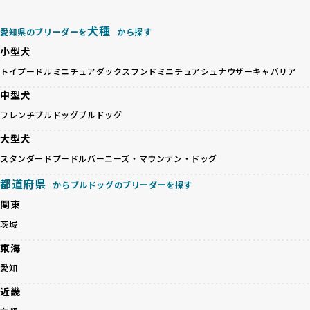
を満たすブリーダーのみを選定しています：
ックス犬は成長後の性格や体格が予測しづらく、飼い主が期
これらの基準により、ワンちゃんの健全な成長と動物福祉に
待する理想と現実が大きく異なることも少なくありません。
犬種
基づいた責任あるブリーディングを確保しています。
愛知県のブリーダーを
から探す
優良ブリーダーは、犬種ごとの遺伝的特徴を守り、安定した
さらに、健康管理、社会性の育成、遺伝子検査、食事や運動
小型犬
健康と性格を次世代に引き継ぐために、ミックス犬の繁殖を
の質など、ワンちゃんの心身に配慮した飼育環境が整ってい
避けます。無計画な交配がもたらすリスクを理解し、飼い主
トイプードル
ミニチュアダックスフンド
ミニチュアシュナウザー
キャバリア
るかを評価する12項目の総合基準を設けています。これによ
への十分な説明とアフターフォローを確保できる範囲での繁
り、より高い基準をクリアしたブリーダーだけを厳選してい
中型犬
殖を徹底しているのです。
ます。
一方、営利優先ブリーダーは流行や需要に応じて安易にミッ
フレンチブルドッグ
ブルドッグ
その結果、合格率10%未満という厳しい基準をクリアした優
クス犬を繁殖し、健康管理や飼い主への配慮が不十分なこと
良ブリーダーのみが登録されています。
大型犬
が多く見受けられます。場合によっては、チワワ×ハスキー
BreederFamiliesでは、法令に準拠するだけでなく、ワンち
等体格の異なるリスクの高い交配を行うこともあります。
スタンダードプードル
バーニーズ・マウンテン・ドッグ
ゃんを家族のように愛するという理念を共有するブリーダー
「ミックス犬を繁殖しない」の詳細はこちら
のみを厳選しています。これにより、ユーザーの皆さんに安
都道府県
からブルドッグのブリーダーを探す
心して選べる選択肢を提供しています。
ペットショップやペットオークションは、流通過程でワンち
関東
「BreederFamilesのワンちゃんに優しい18の評価基準」は
ゃんが長時間の輸送を強いられたり、狭いケージに閉じ込め
こちら
茨城
られるなど、心身に大きな負担がかかります。このような環
境は、ストレスや感染リスクを増大させるだけでなく、ワン
東海
BreederFamiliesでは、すべてのブリーダーを書類審査、直
ちゃんの社会性や基本的なしつけにも悪影響を与える可能性
接のヒアリング、現地確認を通じて厳しく評価しています。
愛知
があります。
このプロセスにより、育成環境や健康管理だけでなく、ブリ
優良ブリーダーは、ワンちゃんの健康と幸せを第一に考え、
近畿
ーダー自身の理念や姿勢までも丁寧に確認しています。
ペットショップやオークションを介さずに直接飼い主に渡す
さらに、こうした評価結果は透明性を持って公開されている