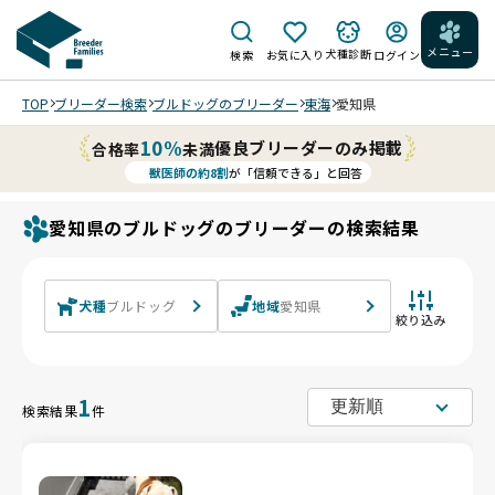
メニュー
犬種診断
検索
お気に入り
ログイン
TOP
ブリーダー検索
ブルドッグのブリーダー
東海
愛知県
10%
優良ブリーダーのみ掲載
合格率
未満
獣医師の約8割
が「信頼できる」と回答
愛知県のブルドッグのブリーダーの検索結果
犬種
ブルドッグ
地域
愛知県
絞り込み
1
検索結果
件