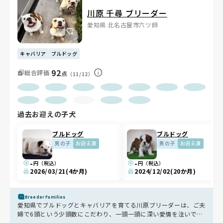
川原 千尋 ブリーダー
愛知県 北名古屋市六ツ師
キャバリア
ブルドッグ
92
総合評価
点
（11/12）
過去お迎えの子犬
ブルドッグ
ブルドッグ
男の子
お迎え済
男の子
お迎え済
-
-
円（税込）
円（税込）
2026/03/21
(4か月)
2024/12/02
(20か月)
Breeder Families
愛知県でブルドッグとキャバリアを育てる川原ブリーダーは、ご夫
婦で6頭という少頭数にこだわり、一頭一頭に深い愛情を注いでい
ます🐶グレインフリーの食事やヤギミルクで体を作り、室内外で自