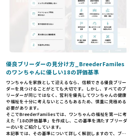
供すべきだと考えています。BreederFamiliesでは、ワンち
ゃんを家族のように愛する「優良ブリーダー」のみを独自の
厳しい基準で厳選し、その評価基準や評価結果をオープンに
しています。これにより、消費者の皆様が安心して子犬やブ
リーダーを選べる環境を整えています。
そして、消費者の皆様が正しい情報をもとに優良ブリーダー
を求めることで、ワンちゃんを家族のように愛する優良ブリ
ーダーが増え、営利優先の「悪徳ブリーダー」が自然と淘汰
される社会を目指しています。目の前の子犬だけでなく、親
犬や引退犬も大切にされる環境を作り上げ、すべてのワンち
優良ブリーダーの見分け方_BreederFamiles
ゃんに優しい世界を築いていきたいと考えています。
のワンちゃんに優しい18の評価基準
ペットショップでの生体販売では、ワンちゃんが健やかに成
ワンちゃんを家族として迎えるなら、信頼できる優良ブリー
長するための環境が十分に整っていない場合が多く、販売ま
ダーを見つけることがとても大切です。しかし、すべてのブ
での間に過密な環境や長距離移動のストレスを受けることが
リーダーが同じではなく、営利を優先してワンちゃんの健康
少なくありません。このような環境は、健康リスクや社会性
や福祉を十分に考えないところもあるため、慎重に見極める
の問題につながりやすく、ワンちゃんにとっても望ましいと
必要があります。
は言えません。
そこでBreederFamiliesでは、ワンちゃんの福祉を第一に考
こうした背景から、BreederFamiliesはペットショップを介
えた「18の評価基準」を作成し、この基準を満たすブリーダ
さない直接販売を採用するとともに、ペットオークションや
ーのいをご紹介しています。
ペットショップを利用するブリーダーの掲載も行ってしませ
本記事では、その基準について詳しく解説しますので、ブリ
ん。