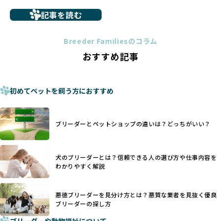
ーダー選びの参考にしていただければ幸いです。
ペットショップを避けた方がいい理由の詳細はこちら
記事を読む
トイプードルやコーギーなどの犬種では、見た目のためだけ
多くのブリーダーサイトでは、掲載するブリーダーの審査が
に断尾（しっぽを切る）や断耳（耳を切る）が行われている
法令レベルの最低基準にとどまっていることが問題です。こ
Breeder Familiesのコラム
ことがあります。
の法令レベルの基準はブリーディング環境の最低限を定める
おすすめ記事
これは痛みを伴う処置で、ワンちゃんの身体的な負担が大き
ものに過ぎず、ワンちゃんの心身の福祉やブリーダーの責任
く、慢性的な痛みや不安感を引き起こす可能性もあります。
ある姿勢を十分に保障するものではありません。そのため、
また、しっぽや耳はワンちゃんの重要なコミュニケーション
厳格なチェックを経ていないブリーダーが掲載されることも
手段でもあるため、切断されることで他の犬や人間との意思
初めてペットを飼う方におすすめ
少なくなく、消費者にとって選択の判断が難しい現状があり
疎通が難しくなることもあります。
ます。
ヨーロッパ諸国ではこうした処置が禁止されている一方で、
さらに、書類審査のみで掲載が許可されるサイトが多く、実
日本ではいまだ行われる場合があります。
際の飼育環境やブリーダーの姿勢が見えにくい点も課題で
ブリーダーとペットショップの違いは？どっちがいい？
優良ブリーダーは動物福祉を優先し、ワンちゃんの自然な姿
す。こうしたサイトでは、ブリーダーが記載する情報が主で
を大切にするため断尾・断耳を行いません。
あり、実際の現場や日々のケアの状況がわからないため、営
一方、営利優先ブリーダーでは「見た目が良く売れやすい」
利優先の「悪徳ブリーダー」が含まれるリスクが高まりま
犬のブリーダーとは？信頼できる人の選び方や仕事内容を
ことを理由に断尾や断耳を行うことがあり、中には麻酔なし
す。
わかりやすく解説
で処置するケースも見受けられます。
BreederFamiliesでは、ワンちゃんを大切にする「優良ブリ
「耳やしっぽを切らない」詳細はこちら
ーダー」のみを紹介するために、法令を超えた独自の基準を
設け、ブリーダーの理念や飼育環境の厳格なチェックを行っ
悪徳ブリーダーを見分け方とは？悪質な業者を見抜く優良
犬種ごとに異なる健康リスクや育て方のポイントを理解し、
ブリーダーの探し方
ています。
適切に対応するためには、深い知識と豊富な経験が欠かせま
ブリーダーや動物福祉について