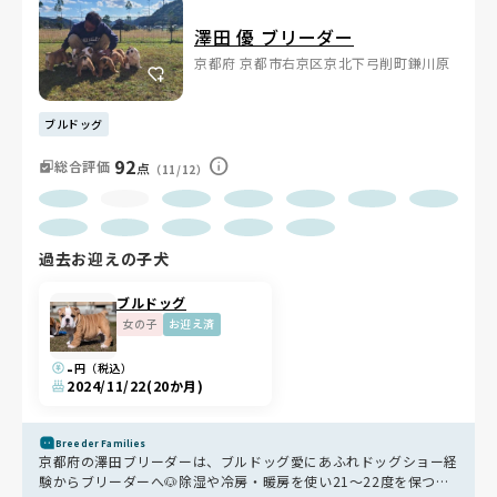
澤田 優 ブリーダー
京都府 京都市右京区京北下弓削町鎌川原
ブルドッグ
92
総合評価
点
（11/12）
過去お迎えの子犬
ブルドッグ
女の子
お迎え済
-
円（税込）
2024/11/22
(20か月)
Breeder Families
京都府の澤田ブリーダーは、ブルドッグ愛にあふれドッグショー経
験からブリーダーへ🐶除湿や冷房・暖房を使い21〜22度を保つ専