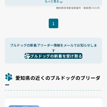
もっと見る
由に運動できる環境を整えています🏠見学ではお母さんや親戚犬
動物取扱事業登録番号：動尾第1582号
にも会えるアットホームな雰囲気が魅力。お迎え後もLINEで親身
に相談に乗ってくれるため、初めての方でも安心して新しい家族を
迎えられます✨
1
ブルドッグの新着ブリーダー情報をメールでお知らせしま
す
ブルドッグの新着を受け取る
愛知県の近くのブルドッグのブリーダ
ー