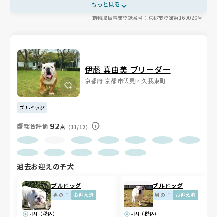
用環境で体調管理を徹底し、少数頭を夫婦で大切にお世話🏠ヨー
もっと見る
ロッパの良血統を受け継ぎ、迎えた後もLINE相談や里帰り歓迎な
動物取扱事業登録番号：京都市登録第160020号
ど温かいサポートが魅力です🐾
伊藤 真由美 ブリーダー
京都府 京都市伏見区久我東町
ブルドッグ
92
総合評価
点
（11/12）
過去お迎えの子犬
ブルドッグ
ブルドッグ
男の子
お迎え済
男の子
お迎え済
-
-
円（税込）
円（税込）