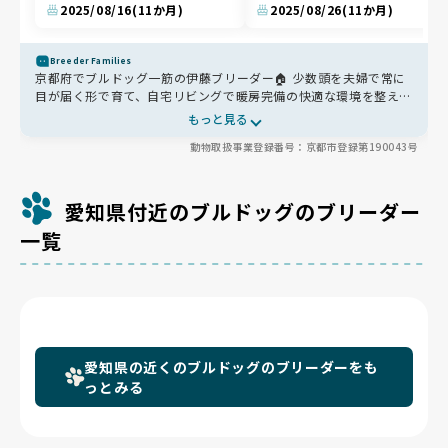
2025/08/16
(11か月)
2025/08/26
(11か月)
Breeder Families
京都府でブルドッグ一筋の伊藤ブリーダー🏠 少数頭を夫婦で常に
目が届く形で育て、自宅リビングで暖房完備の快適な環境を整えて
います🪟 かかりつけに加え、目の専門医など3つの病院を使い分け
もっと見る
る手厚い医療体制も安心✨母犬や兄弟、成犬と関わることで社会性
動物取扱事業登録番号：京都市登録第190043号
が自然に育ち、お迎え前のトイレ練習まで丁寧にサポートしていま
す🐶
愛知県付近のブルドッグのブリーダー
一覧
愛知県の近くのブルドッグのブリーダーをも
っとみる