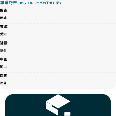
優良ブリーダーは、こうした流行に流されず、ワンちゃんの
都道府県
からブルドッグの子犬を探す
健康を最優先に考えています。特に小さいワンちゃんやレア
BreederFamiliesに登録されているブリーダーは、子犬が心
関東
カラーの子犬を販売する場合は、健康リスクを十分に理解
身ともに健康に育つための環境づくりに全力を注いでいま
し、飼い主にそのリスクについて丁寧に説明しています。食
茨城
す。
事管理もしっかり行い、成長に必要な栄養を確保するなど、
遺伝的なリスクを最小限に抑えた繁殖計画、栄養バランスが
東海
ワンちゃんの健康を第一にした繁殖を心がけています。
考えられた食事、子犬がのびのびと動ける適度な運動環境、
「見た目以上に健康重視」の詳細はこちら
愛知
さらに獣医師と連携した健康管理まで徹底しています。
その結果、BreederFamiliesを通じてお迎えする子犬は、元
近畿
引退犬とは、繁殖期を終えたワンちゃんたちのことを指しま
気で健康なスタートを切れることが大きな魅力です。
す。
京都
子犬の社会性は、家庭でのしつけをスムーズにする重要なポ
優良ブリーダーは、引退犬も家族の一員として、彼らの幸せ
イントです。BreederFamiliesのブリーダーは、母犬や兄弟
中国
を願っています。よって、引退後も自宅で飼育を続けるか、
犬、人との触れ合いの時間をしっかり確保し、子犬が自然に
信頼できる相手に譲渡するなど、ワンちゃんが幸せに暮らせ
岡山
コミュニケーション能力を身につけられるよう育てていま
るように配慮します。
す。
四国
一方、営利優先ブリーダーは引退犬を「コスト」として考
家庭に迎えたその日から、すでに社会性の基盤ができている
え、早く手放すことを考えます。場合によっては、悪徳保護
徳島
ため、新しい環境にもスムーズに適応できます。
団体に引き渡されることもあり、ワンちゃんの生活が不安定
これにより、飼い主さんにとっても安心してスタートできる
になる可能性が高まります。
でしょう。
引退犬に対する扱いがどうなっているかも、優良ブリーダー
BreederFamiliesのブリーダーは、犬種に関する豊富な知識
を見分けるポイントとなります。
と経験を持っています。そのため、子犬を迎えた後の健康管
「引退犬も大切に」の詳細はこちら
理やしつけ、生活スタイルに合わせた育て方について、丁寧