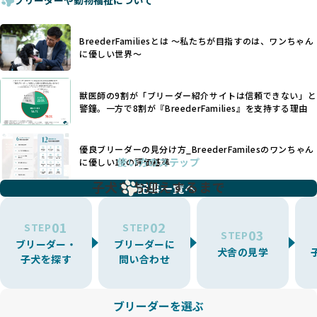
せん。現在、犬種は200種類以上あり、それぞれに特有の健康
一部の営利優先のブリーディングでは、母犬の出産負担を考
リスクや性格特性が存在します。
えずに大量繁殖が行われ、親犬が心身ともに疲弊するケース
たとえば、パグは呼吸器系のトラブルを抱えやすく、ラブラ
が見られます。さらに、コストカットのために食事を減らし
BreederFamiliesとは 〜私たちが目指すのは、ワンちゃん
ドール・レトリバーには股関節形成不全への注意が必要で
たり、栄養のない食事を与える、適切な健康管理が行われな
に優しい世界〜
す。このような犬種ごとの違いを熟知し、適切なケアを提供
いなど、ワンちゃんの健康と福祉が犠牲にされることも少な
できるかどうかは、ブリーダーの専門性に大きく関わりま
くありません。
す。
獣医師の9割が「ブリーダー紹介サイトは信頼できない」と
また、健康リスクが予測しづらいミックス犬の繁殖や、愛情
優良ブリーダーは、少数の犬種（一般的に3種以内）に絞って
警鐘。一方で8割が『BreederFamilies』を支持する理由
が行き届かない多頭飼育等も問題です。これらのブリーディ
繁殖を行い、各犬種の特徴を熟知しています。これにより、
ング手法は、ワンちゃんの福祉を無視し、利益のみを追求す
犬種ごとの健康管理や繁殖において質の高いケアを提供する
るブリーダーによるものが多く、消費者にとっても深刻な課
優良ブリーダーの見分け方_BreederFamilesのワンちゃん
ことが可能です。
題となっています。
使い方のステップ
に優しい18の評価基準
一方、営利優先ブリーダーは流行や需要に応じて扱う犬種を
BreederFamiliesでは、こうしたワンちゃんに優しくないブ
増やす傾向があり、犬種ごとに異なる健康問題や適切な育成
子犬をお迎えするまで
リーディングをなくすため、すべてのワンちゃんを家族のよ
記事一覧へ
環境を十分に考慮しない場合があります。こうしたブリーダ
うに大切に飼育・繁殖を行っている「優良ブリーダー」のみ
ーでは、ワンちゃんが適切なケアを受けられず、健康を損ね
を厳選しています。
01
02
たりストレスを抱えたりするリスクが高まります。
STEP
STEP
03
STEP
「少数の犬種に集中」の詳細はこちら
ブリーダー・
ブリーダーに
BreederFamiliesでは、アニマルウェルフェアを最優先に考
犬舎の見学
子犬を探す
問い合わせ
えた6つの絶対基準と12の総合基準を設定しています。これに
近年、ミックス犬はユニークな見た目や性格で人気がありま
より、ワンちゃんが心身ともに健やかに過ごせる環境で育つ
すが、無計画な交配には健康リスクが伴います。異なる犬種
ことを徹底しています。
の特徴を持つことで予測しにくい健康問題が発生する可能性
ブリーダーを選ぶ
BreederFamiliesでは、以下の6項目を必須条件とし、これら
が高く、診断や治療も複雑化する場合があります。また、ミ