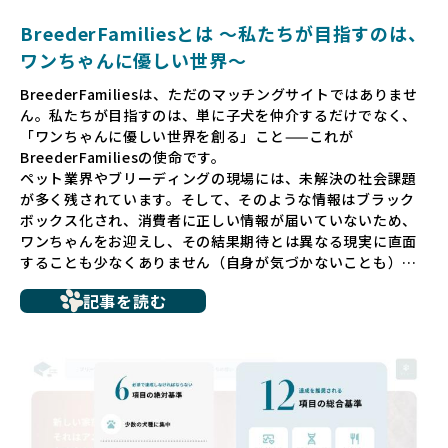
BreederFamiliesとは 〜私たちが目指すのは、
ワンちゃんに優しい世界〜
BreederFamiliesは、ただのマッチングサイトではありませ
ん。私たちが目指すのは、単に子犬を仲介するだけでなく、
「ワンちゃんに優しい世界を創る」こと——これが
BreederFamiliesの使命です。
ペット業界やブリーディングの現場には、未解決の社会課題
が多く残されています。そして、そのような情報はブラック
ボックス化され、消費者に正しい情報が届いていないため、
ワンちゃんをお迎えし、その結果期待とは異なる現実に直面
することも少なくありません（自身が気づかないことも）。
たとえば、ペットショップで購入した子犬が劣悪な環境で育
記事を読む
ち、健康面や社会性に問題を抱えていたり、またブリーダー
サイトで子犬だけを可愛く掲載されているものの、裏側では
親犬が乱繁殖によって体力を削られ、苦しい環境で過ごして
いるというケースもあります。こうした問題は、消費者にと
っても大きな負担であり、ワンちゃん自身にとっても非常に
望ましくない環境です。
だからこそ、私たちは正しい情報と安心して選べる場所を提