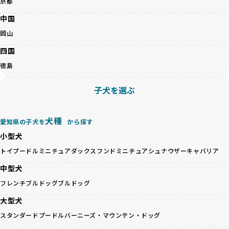
京都
ことを大切にしています。また、彼らはお迎え先を自身で確
ため、どのブリーダーを選んでも安心して子犬をお迎えいた
認し、ワンちゃんが安心して暮らせる環境を整えるために直
中国
だけます。
接の引き渡しを基本とします。
徹底した透明性こそが、BreederFamiliesの大きな特徴で
岡山
一方で、営利優先ブリーダーは、広範囲に販売するためにペ
す。
ットショップやオークションを活用し、子犬の心身への影響
四国
を軽視しがちです。
BreederFamiliesは、ペット業界が抱える命の大量生産・大
徳島
「ペットショップ等を使わない」の詳細はこちら
量販売、負担の大きい流通構造、劣悪な飼育環境といった課
題に真摯に向き合っています。優良ブリーダーとの直接取引
子犬を選ぶ
近年、「小さくて可愛い」「珍しい毛色」という見た目の特
を促進することで、無駄な命の消費を減らし、命を大切にす
徴が人気を集め、高値で取引されることが多くなっていま
る社会の実現を目指しています。
す。しかし、こうした特徴には健康リスクが伴う場合が少な
さらに、売上の一部を保護団体や保護団体を支援する公益法
犬種
愛知県の子犬を
から探す
くありません。極小サイズは骨や心臓に負担がかかりやす
人へ寄付しています。多くのペット販売業者が、動物福祉へ
く、レアカラーには遺伝疾患のリスクが高まることがありま
小型犬
の取り組みが不十分であることを理由に寄付を断られる中、
す。
BreederFamiliesはその姿勢が評価され、寄付が実現してい
トイプードル
ミニチュアダックスフンド
ミニチュアシュナウザー
キャバリア
営利優先ブリーダーは、このような流行や需要に応じて無理
ます。この活動により、保護が必要なワンちゃんの救済や保
な繁殖を行いがちです。小柄な母犬を繁殖に多用して体に負
中型犬
護活動の支援にも貢献しています。
担をかけたり、子犬を小さく見せるために食事を減らすな
BreederFamiliesのこうした取り組みは、目の前の子犬だけ
フレンチブルドッグ
ブルドッグ
ど、健康を犠牲にした管理がされることもあります。このよ
でなく、すべてのワンちゃんに優しい未来を創るための大き
うな方法では、ワンちゃんの免疫力や体力が低下し、飼い主
大型犬
な一歩です。ユーザーの皆さんがBreederFamiliesを通じて
にとっても将来的な医療費やケアの負担が増える恐れがあり
子犬をお迎えすることで、こうした社会貢献活動を間接的に
スタンダードプードル
バーニーズ・マウンテン・ドッグ
ます。
支えることができます。