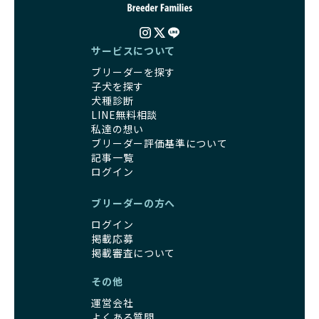
なアドバイスを受けられます。「この犬種ならではの特徴
社会化とは、ワンちゃんが人間や他の犬、日常の環境にスム
は？」「食事はどうしたらいい？」など、疑問や悩みがあれ
ーズに適応できるようにするプロセスです。ワンちゃんの社
ば、専門的な視点から解決のヒントをもらえるのも安心でき
会化は、生後3週間から12週間頃の「社会化期」と呼ばれる
るポイントです。
サービスについて
時期が特に重要です。この期間は、ブリーダーが飼育してい
BreederFamiliesでは、すべてのブリーダーが厳しい基準を
ブリーダーを探す
る時期と重なるため、ワンちゃんが人や他の犬、家庭環境に
クリアした方々だけです。運営チームがブリーダーに直接ヒ
子犬を探す
対して適応力を高めるための基礎を築く貴重な機会となりま
アリングを行い、現地確認を経て透明性の高い情報を公開し
犬種診断
す。
ています。
LINE無料相談
優良ブリーダーは、母犬との愛情ある触れ合いや、兄弟犬や
これにより、ユーザーは見た目だけでなく、育成環境や健康
私達の想い
他の犬との遊び、人や日常的な家庭環境への慣れを促すこと
管理体制、社会性の取り組みといった客観的なデータを基に
ブリーダー評価基準について
で社会化を進めています。これにより、新しい家族に迎えら
安心して子犬を選ぶことができます。
記事一覧
れた後もストレスなく過ごせるようサポートします。
子犬のお迎えまでのやりとりに不安を感じる方も多いかもし
ログイン
営利優先ブリーダーは、母犬から早期に分離し、ケージ内で
れませんが、BreederFamiliesならその心配は無用です。
の生活が中心となるため、ワンちゃんが他の犬や人と触れ合
運営チームがブリーダーとのやりとりを全面的にサポートし
ブリーダーの方へ
う機会が少なく、社会性が十分に育たないことがあります。
ます。不明点やトラブルが発生した場合も迅速に対応するた
こうしたワンちゃんは、家庭環境に適応しづらくなるリスク
ログイン
め、安心してお迎え準備を進められます。
が高まります。
掲載応募
さらに、LINEでの無料相談も提供しており、気軽に質問でき
「社会化にこだわる」の詳細はこちら
掲載審査について
るのもBreederFamiliesならではの魅力です。
その他
出産は母犬にとって大きな負担がかかる命がけの行為であ
BreederFamiliesは、厳しい基準と徹底した審査プロセスを
り、その健康状態が子犬にも影響を与えます。出産時に母犬
通じて「ワンちゃんに優しい世界を創る」ことを目指してい
運営会社
が健康であることは、母犬自身の負担を軽減するだけでな
ます。単なる仲介サービスを超え、ワンちゃんの健康と幸
よくある質問