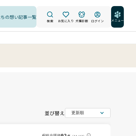
たちの想い
記事一覧
メニュー
検索
お気に入り
犬種診断
ログイン
並び替え
92
総合評価
点