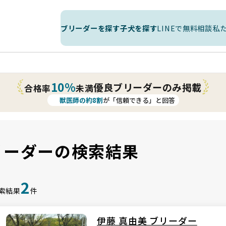
ブリーダーを探す
子犬を探す
LINEで無料相談
私
10%
優良ブリーダーのみ掲載
合格率
未満
獣医師の約8割
が「信頼できる」と回答
リーダーの検索結果
2
索結果
件
伊藤 真由美 ブリーダー