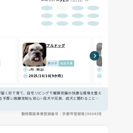
（11/12）
ブルドッグ
ブルド
男の子
お迎え済
男の子
-
-
円（税込）
円（税込）
2025/10/10
(9か月)
2025/08/16
(11
が届く形で育て、自宅リビングで暖房完備の快適な環境を整え
ける手厚い医療体制も安心✨母犬や兄弟、成犬と関わることで
ます🐶
動物取扱事業登録番号：京都市登録第190043号