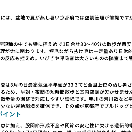
グには、盆地で夏が蒸し暑い京都府では空調管理が前提です
は短頭種の中でも特に控えめで1日合計30〜40分の散歩が
理が命に関わります。短毛ながら抜け毛は一定量あり日常
への反応も控えめ。いびきや呼吸音は大きいものの隣室まで
夏は8月の日最高気温平年値が33.3℃と全国上位の蒸し暑
なるため、早朝・夜間の短時間散歩と室内空調が欠かせませ
は散歩量の調整で対応しやすい環境です。鴨川の河川敷など
の少ない運動環境を確保でき、その点が京都府でブルドッグ
ポイント
疾患に加え、股関節形成不全や関節の安定性に欠ける遺伝的