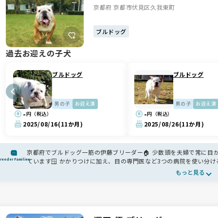
京都府 京都市伏見区久我東町
ブルドッグ
過去お迎えの子犬
ブルドッグ
ブルドッグ
男の子
お迎え済
男の子
お迎え済
-
-
円（税込）
円（税込）
2025/08/16
(11か月)
2025/08/26
(11か月)
京都府でブルドッグ一筋の伊藤ブリーダー🏠 少数頭を夫婦で常に目
reeder Families
ています🪟 かかりつけに加え、目の専門医など3つの病院を使い分
社会性が自然に育ち、お迎え前のトイレ練習まで丁寧にサポートしてい
もっと見る