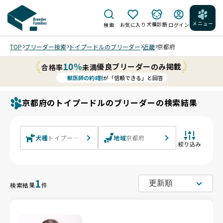
メニュー
犬種診断
検索
お気に入り
ログイン
TOP
ブリーダー検索
トイプードルのブリーダー
近畿
京都府
10%
優良ブリーダーのみ掲載
合格率
未満
獣医師の約8割
が「信頼できる」と回答
京都府のトイプードルのブリーダーの検索結果
犬種
トイプードル
地域
京都府
絞り込み
1
検索結果
件