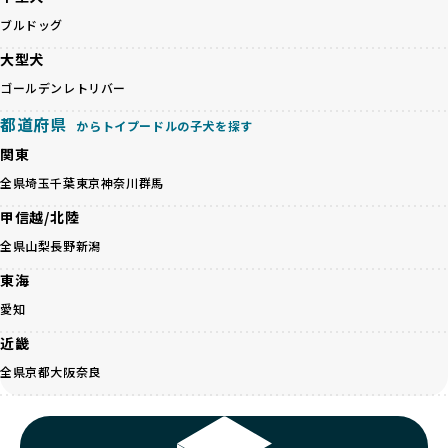
す。
BreederFamiliesはその姿勢が評価され、寄付が実現してい
ブルドッグ
営利優先ブリーダーは、このような流行や需要に応じて無理
ます。この活動により、保護が必要なワンちゃんの救済や保
な繁殖を行いがちです。小柄な母犬を繁殖に多用して体に負
大型犬
護活動の支援にも貢献しています。
担をかけたり、子犬を小さく見せるために食事を減らすな
BreederFamiliesのこうした取り組みは、目の前の子犬だけ
ゴールデンレトリバー
ど、健康を犠牲にした管理がされることもあります。このよ
でなく、すべてのワンちゃんに優しい未来を創るための大き
うな方法では、ワンちゃんの免疫力や体力が低下し、飼い主
都道府県
な一歩です。ユーザーの皆さんがBreederFamiliesを通じて
からトイプードルの子犬を探す
にとっても将来的な医療費やケアの負担が増える恐れがあり
子犬をお迎えすることで、こうした社会貢献活動を間接的に
関東
ます。
支えることができます。
優良ブリーダーは、こうした流行に流されず、ワンちゃんの
全県
埼玉
千葉
東京
神奈川
群馬
健康を最優先に考えています。特に小さいワンちゃんやレア
BreederFamiliesに登録されているブリーダーは、子犬が心
甲信越/北陸
カラーの子犬を販売する場合は、健康リスクを十分に理解
身ともに健康に育つための環境づくりに全力を注いでいま
し、飼い主にそのリスクについて丁寧に説明しています。食
全県
山梨
長野
新潟
す。
事管理もしっかり行い、成長に必要な栄養を確保するなど、
遺伝的なリスクを最小限に抑えた繁殖計画、栄養バランスが
東海
ワンちゃんの健康を第一にした繁殖を心がけています。
考えられた食事、子犬がのびのびと動ける適度な運動環境、
「見た目以上に健康重視」の詳細はこちら
愛知
さらに獣医師と連携した健康管理まで徹底しています。
その結果、BreederFamiliesを通じてお迎えする子犬は、元
近畿
引退犬とは、繁殖期を終えたワンちゃんたちのことを指しま
気で健康なスタートを切れることが大きな魅力です。
す。
全県
京都
大阪
奈良
子犬の社会性は、家庭でのしつけをスムーズにする重要なポ
優良ブリーダーは、引退犬も家族の一員として、彼らの幸せ
イントです。BreederFamiliesのブリーダーは、母犬や兄弟
を願っています。よって、引退後も自宅で飼育を続けるか、
犬、人との触れ合いの時間をしっかり確保し、子犬が自然に
信頼できる相手に譲渡するなど、ワンちゃんが幸せに暮らせ
コミュニケーション能力を身につけられるよう育てていま