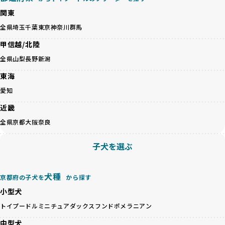
心して選べる選択肢を提供しています。
ペットショップやペットオークションは、流通過程でワンち
関東
「BreederFamilesのワンちゃんに優しい18の評価基準」は
ゃんが長時間の輸送を強いられたり、狭いケージに閉じ込め
こちら
全県
埼玉
千葉
東京
神奈川
群馬
られるなど、心身に大きな負担がかかります。このような環
境は、ストレスや感染リスクを増大させるだけでなく、ワン
甲信越/北陸
BreederFamiliesでは、すべてのブリーダーを書類審査、直
ちゃんの社会性や基本的なしつけにも悪影響を与える可能性
接のヒアリング、現地確認を通じて厳しく評価しています。
全県
山梨
長野
新潟
があります。
このプロセスにより、育成環境や健康管理だけでなく、ブリ
優良ブリーダーは、ワンちゃんの健康と幸せを第一に考え、
東海
ーダー自身の理念や姿勢までも丁寧に確認しています。
ペットショップやオークションを介さずに直接飼い主に渡す
さらに、こうした評価結果は透明性を持って公開されている
愛知
ことを大切にしています。また、彼らはお迎え先を自身で確
ため、どのブリーダーを選んでも安心して子犬をお迎えいた
認し、ワンちゃんが安心して暮らせる環境を整えるために直
近畿
だけます。
接の引き渡しを基本とします。
徹底した透明性こそが、BreederFamiliesの大きな特徴で
全県
京都
大阪
奈良
一方で、営利優先ブリーダーは、広範囲に販売するためにペ
す。
ットショップやオークションを活用し、子犬の心身への影響
子犬を選ぶ
を軽視しがちです。
BreederFamiliesは、ペット業界が抱える命の大量生産・大
「ペットショップ等を使わない」の詳細はこちら
量販売、負担の大きい流通構造、劣悪な飼育環境といった課
題に真摯に向き合っています。優良ブリーダーとの直接取引
犬種
京都府の子犬を
から探す
近年、「小さくて可愛い」「珍しい毛色」という見た目の特
を促進することで、無駄な命の消費を減らし、命を大切にす
徴が人気を集め、高値で取引されることが多くなっていま
小型犬
る社会の実現を目指しています。
す。しかし、こうした特徴には健康リスクが伴う場合が少な
さらに、売上の一部を保護団体や保護団体を支援する公益法
トイプードル
ミニチュアダックスフンド
ポメラニアン
くありません。極小サイズは骨や心臓に負担がかかりやす
人へ寄付しています。多くのペット販売業者が、動物福祉へ
く、レアカラーには遺伝疾患のリスクが高まることがありま
中型犬
の取り組みが不十分であることを理由に寄付を断られる中、