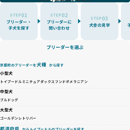
環境を十分に考慮しない場合があります。こうしたブリーダ
うに大切に飼育・繁殖を行っている「優良ブリーダー」のみ
ーでは、ワンちゃんが適切なケアを受けられず、健康を損ね
を厳選しています。
01
02
たりストレスを抱えたりするリスクが高まります。
STEP
STEP
03
STEP
「少数の犬種に集中」の詳細はこちら
ブリーダー・
ブリーダーに
BreederFamiliesでは、アニマルウェルフェアを最優先に考
犬舎の見学
子犬を探す
問い合わせ
えた6つの絶対基準と12の総合基準を設定しています。これに
近年、ミックス犬はユニークな見た目や性格で人気がありま
より、ワンちゃんが心身ともに健やかに過ごせる環境で育つ
すが、無計画な交配には健康リスクが伴います。異なる犬種
ことを徹底しています。
の特徴を持つことで予測しにくい健康問題が発生する可能性
ブリーダーを選ぶ
BreederFamiliesでは、以下の6項目を必須条件とし、これら
が高く、診断や治療も複雑化する場合があります。また、ミ
を満たすブリーダーのみを選定しています：
ックス犬は成長後の性格や体格が予測しづらく、飼い主が期
これらの基準により、ワンちゃんの健全な成長と動物福祉に
待する理想と現実が大きく異なることも少なくありません。
犬種
基づいた責任あるブリーディングを確保しています。
京都府のブリーダーを
から探す
優良ブリーダーは、犬種ごとの遺伝的特徴を守り、安定した
さらに、健康管理、社会性の育成、遺伝子検査、食事や運動
小型犬
健康と性格を次世代に引き継ぐために、ミックス犬の繁殖を
の質など、ワンちゃんの心身に配慮した飼育環境が整ってい
避けます。無計画な交配がもたらすリスクを理解し、飼い主
トイプードル
ミニチュアダックスフンド
ポメラニアン
るかを評価する12項目の総合基準を設けています。これによ
への十分な説明とアフターフォローを確保できる範囲での繁
り、より高い基準をクリアしたブリーダーだけを厳選してい
中型犬
殖を徹底しているのです。
ます。
一方、営利優先ブリーダーは流行や需要に応じて安易にミッ
ブルドッグ
その結果、合格率10%未満という厳しい基準をクリアした優
クス犬を繁殖し、健康管理や飼い主への配慮が不十分なこと
良ブリーダーのみが登録されています。
大型犬
が多く見受けられます。場合によっては、チワワ×ハスキー
BreederFamiliesでは、法令に準拠するだけでなく、ワンち
等体格の異なるリスクの高い交配を行うこともあります。
ゴールデンレトリバー
ゃんを家族のように愛するという理念を共有するブリーダー
「ミックス犬を繁殖しない」の詳細はこちら
のみを厳選しています。これにより、ユーザーの皆さんに安
都道府県
からトイプードルのブリーダーを探す