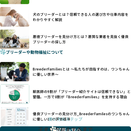
を大切にするため断尾・断耳を行いません。
あり、実際の現場や日々のケアの状況がわからないため、営
一方、営利優先ブリーダーでは「見た目が良く売れやすい」
利優先の「悪徳ブリーダー」が含まれるリスクが高まりま
犬のブリーダーとは？信頼できる人の選び方や仕事内容を
ことを理由に断尾や断耳を行うことがあり、中には麻酔なし
す。
わかりやすく解説
で処置するケースも見受けられます。
BreederFamiliesでは、ワンちゃんを大切にする「優良ブリ
「耳やしっぽを切らない」詳細はこちら
ーダー」のみを紹介するために、法令を超えた独自の基準を
設け、ブリーダーの理念や飼育環境の厳格なチェックを行っ
悪徳ブリーダーを見分け方とは？悪質な業者を見抜く優良
犬種ごとに異なる健康リスクや育て方のポイントを理解し、
ブリーダーの探し方
ています。
適切に対応するためには、深い知識と豊富な経験が欠かせま
ブリーダーや動物福祉について
せん。現在、犬種は200種類以上あり、それぞれに特有の健康
一部の営利優先のブリーディングでは、母犬の出産負担を考
リスクや性格特性が存在します。
えずに大量繁殖が行われ、親犬が心身ともに疲弊するケース
たとえば、パグは呼吸器系のトラブルを抱えやすく、ラブラ
が見られます。さらに、コストカットのために食事を減らし
BreederFamiliesとは 〜私たちが目指すのは、ワンちゃん
ドール・レトリバーには股関節形成不全への注意が必要で
たり、栄養のない食事を与える、適切な健康管理が行われな
に優しい世界〜
す。このような犬種ごとの違いを熟知し、適切なケアを提供
いなど、ワンちゃんの健康と福祉が犠牲にされることも少な
できるかどうかは、ブリーダーの専門性に大きく関わりま
くありません。
す。
獣医師の9割が「ブリーダー紹介サイトは信頼できない」と
また、健康リスクが予測しづらいミックス犬の繁殖や、愛情
優良ブリーダーは、少数の犬種（一般的に3種以内）に絞って
警鐘。一方で8割が『BreederFamilies』を支持する理由
が行き届かない多頭飼育等も問題です。これらのブリーディ
繁殖を行い、各犬種の特徴を熟知しています。これにより、
ング手法は、ワンちゃんの福祉を無視し、利益のみを追求す
犬種ごとの健康管理や繁殖において質の高いケアを提供する
るブリーダーによるものが多く、消費者にとっても深刻な課
優良ブリーダーの見分け方_BreederFamilesのワンちゃん
ことが可能です。
題となっています。
使い方のステップ
に優しい18の評価基準
一方、営利優先ブリーダーは流行や需要に応じて扱う犬種を
BreederFamiliesでは、こうしたワンちゃんに優しくないブ
増やす傾向があり、犬種ごとに異なる健康問題や適切な育成
子犬をお迎えするまで
リーディングをなくすため、すべてのワンちゃんを家族のよ
記事一覧へ