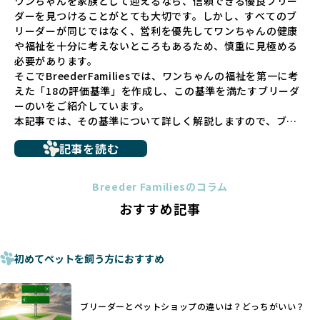
ワンちゃんを家族として迎えるなら、信頼できる優良ブリー
長するための環境が十分に整っていない場合が多く、販売ま
ダーを見つけることがとても大切です。しかし、すべてのブ
での間に過密な環境や長距離移動のストレスを受けることが
リーダーが同じではなく、営利を優先してワンちゃんの健康
少なくありません。このような環境は、健康リスクや社会性
や福祉を十分に考えないところもあるため、慎重に見極める
の問題につながりやすく、ワンちゃんにとっても望ましいと
必要があります。
は言えません。
そこでBreederFamiliesでは、ワンちゃんの福祉を第一に考
こうした背景から、BreederFamiliesはペットショップを介
えた「18の評価基準」を作成し、この基準を満たすブリーダ
さない直接販売を採用するとともに、ペットオークションや
ーのいをご紹介しています。
ペットショップを利用するブリーダーの掲載も行ってしませ
本記事では、その基準について詳しく解説しますので、ブリ
ん。
ーダー選びの参考にしていただければ幸いです。
ペットショップを避けた方がいい理由の詳細はこちら
記事を読む
トイプードルやコーギーなどの犬種では、見た目のためだけ
多くのブリーダーサイトでは、掲載するブリーダーの審査が
に断尾（しっぽを切る）や断耳（耳を切る）が行われている
法令レベルの最低基準にとどまっていることが問題です。こ
Breeder Familiesのコラム
ことがあります。
の法令レベルの基準はブリーディング環境の最低限を定める
おすすめ記事
これは痛みを伴う処置で、ワンちゃんの身体的な負担が大き
ものに過ぎず、ワンちゃんの心身の福祉やブリーダーの責任
く、慢性的な痛みや不安感を引き起こす可能性もあります。
ある姿勢を十分に保障するものではありません。そのため、
また、しっぽや耳はワンちゃんの重要なコミュニケーション
厳格なチェックを経ていないブリーダーが掲載されることも
手段でもあるため、切断されることで他の犬や人間との意思
初めてペットを飼う方におすすめ
少なくなく、消費者にとって選択の判断が難しい現状があり
疎通が難しくなることもあります。
ます。
ヨーロッパ諸国ではこうした処置が禁止されている一方で、
さらに、書類審査のみで掲載が許可されるサイトが多く、実
日本ではいまだ行われる場合があります。
際の飼育環境やブリーダーの姿勢が見えにくい点も課題で
ブリーダーとペットショップの違いは？どっちがいい？
優良ブリーダーは動物福祉を優先し、ワンちゃんの自然な姿
す。こうしたサイトでは、ブリーダーが記載する情報が主で