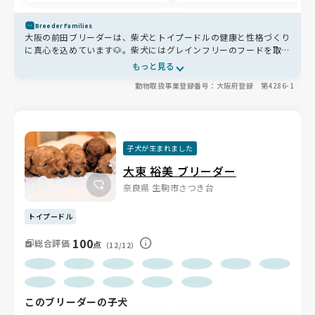
Breeder Families
大阪の前田ブリーダーは、柴犬とトイプードルの健康と性格づくり
に真心を込めています🐶。柴犬にはグレインフリーのフードを取り
入れ、アレルギー対策もしっかり🌿。全頭に仮名をつけて丁寧に触
もっと見る
れ合い、人懐っこく優しい子に育っています💛。お迎え後も365日
動物取扱事業登録番号：大阪府登録 第4286-1
相談できるので、初めての方も安心です🌸
子犬が生まれました
大東 裕美 ブリーダー
奈良県 生駒市さつき台
トイプードル
100
総合評価
点
（12/12）
このブリーダーの子犬