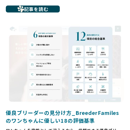
たとえば、ペットショップで購入した子犬が劣悪な環境で育
記事を読む
ち、健康面や社会性に問題を抱えていたり、またブリーダー
サイトで子犬だけを可愛く掲載されているものの、裏側では
親犬が乱繁殖によって体力を削られ、苦しい環境で過ごして
いるというケースもあります。こうした問題は、消費者にと
っても大きな負担であり、ワンちゃん自身にとっても非常に
望ましくない環境です。
だからこそ、私たちは正しい情報と安心して選べる場所を提
供すべきだと考えています。BreederFamiliesでは、ワンち
ゃんを家族のように愛する「優良ブリーダー」のみを独自の
厳しい基準で厳選し、その評価基準や評価結果をオープンに
しています。これにより、消費者の皆様が安心して子犬やブ
リーダーを選べる環境を整えています。
そして、消費者の皆様が正しい情報をもとに優良ブリーダー
を求めることで、ワンちゃんを家族のように愛する優良ブリ
ーダーが増え、営利優先の「悪徳ブリーダー」が自然と淘汰
される社会を目指しています。目の前の子犬だけでなく、親
犬や引退犬も大切にされる環境を作り上げ、すべてのワンち
優良ブリーダーの見分け方_BreederFamiles
ゃんに優しい世界を築いていきたいと考えています。
のワンちゃんに優しい18の評価基準
ペットショップでの生体販売では、ワンちゃんが健やかに成