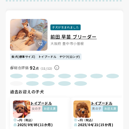
子犬が生まれました
前田 早苗 ブリーダー
大阪府 豊中市小曽根
柴犬(標準サイズ)
トイプードル
チワワ(ロング)
92
総合評価
点
（11/12）
過去お迎えの子犬
トイプードル
トイプードル
女の子
お迎え済
男の子
お迎え済
-
-
円（税込）
円（税込）
2025/09/05
(11か月)
2025/04/21
(15か月)