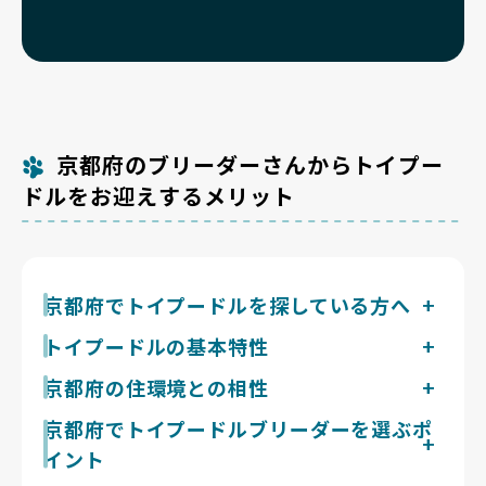
京都府のブリーダーさんからトイプー
ドルをお迎えするメリット
京都府でトイプードルを探している方へ
抜け毛が少なく室内飼いに向くトイプードルには、集合
トイプードルの基本特性
住宅が多く鴨川の河川敷など平坦な運動場所を確保しや
成犬体重3〜4kgの小柄な小型犬。見た目以上に運動意
京都府の住環境との相性
すい京都府の市街地が暮らしやすい土地です。
欲が高く、1日2回・合計40〜60分の散歩に加え、室内
京都市は北山・東山・西山に三方を囲まれた盆地で、夏
京都府でトイプードルブリーダーを選ぶポ
での頭を使う遊びでも発散させる必要があるタイプで
は風が遮られ8月の日最高気温平年値が33.3℃と全国で
す。巻き毛のシングルコートで抜け毛は比較的少なめで
イント
も高い部類に入り、蒸し暑さが際立ちます。シングルコ
すが、被毛が伸び続けるため定期的なトリミングは欠か