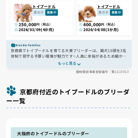
トイプードル
トイプードル
男の子
募集中
男の子
募集中
250,000
400,000
円（税込）
円（税込）
2026/03/09
(4か月)
2026/04/08
(3か月)
Breeder Families
奈良県でトイプードルを育てる大東ブリーダーは、親犬10頭を3名
体制で見守る手厚い環境が魅力です✨人員に余裕があるため細かな
体調変化にも気づきやすく、心身の健康が高い水準で維持されてい
もっと見る
ます。母体の成熟を待つ交配や、生涯出産4回までの独自制限な
動物取扱事業登録番号：第1223013
ど、母犬の未来まで考えた繁殖も誠実です😊お迎え時のベッド等の
贈呈や、LINEでの即時相談、里帰りサービスなど、卒業後も寄り
添ってくれる安心の犬舎です🐾
京都府付近のトイプードルのブリーダ
ー一覧
大阪府のトイプードルのブリーダー