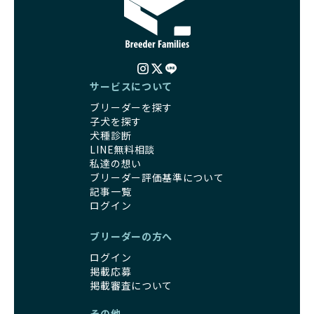
るように配慮します。
す。
一方、営利優先ブリーダーは引退犬を「コスト」として考
家庭に迎えたその日から、すでに社会性の基盤ができている
え、早く手放すことを考えます。場合によっては、悪徳保護
ため、新しい環境にもスムーズに適応できます。
団体に引き渡されることもあり、ワンちゃんの生活が不安定
これにより、飼い主さんにとっても安心してスタートできる
になる可能性が高まります。
でしょう。
引退犬に対する扱いがどうなっているかも、優良ブリーダー
BreederFamiliesのブリーダーは、犬種に関する豊富な知識
サービスについて
を見分けるポイントとなります。
と経験を持っています。そのため、子犬を迎えた後の健康管
ブリーダーを探す
「引退犬も大切に」の詳細はこちら
理やしつけ、生活スタイルに合わせた育て方について、丁寧
子犬を探す
なアドバイスを受けられます。「この犬種ならではの特徴
犬種診断
社会化とは、ワンちゃんが人間や他の犬、日常の環境にスム
は？」「食事はどうしたらいい？」など、疑問や悩みがあれ
LINE無料相談
ーズに適応できるようにするプロセスです。ワンちゃんの社
ば、専門的な視点から解決のヒントをもらえるのも安心でき
私達の想い
会化は、生後3週間から12週間頃の「社会化期」と呼ばれる
るポイントです。
ブリーダー評価基準について
時期が特に重要です。この期間は、ブリーダーが飼育してい
BreederFamiliesでは、すべてのブリーダーが厳しい基準を
記事一覧
る時期と重なるため、ワンちゃんが人や他の犬、家庭環境に
クリアした方々だけです。運営チームがブリーダーに直接ヒ
ログイン
対して適応力を高めるための基礎を築く貴重な機会となりま
アリングを行い、現地確認を経て透明性の高い情報を公開し
す。
ています。
ブリーダーの方へ
優良ブリーダーは、母犬との愛情ある触れ合いや、兄弟犬や
これにより、ユーザーは見た目だけでなく、育成環境や健康
他の犬との遊び、人や日常的な家庭環境への慣れを促すこと
ログイン
管理体制、社会性の取り組みといった客観的なデータを基に
で社会化を進めています。これにより、新しい家族に迎えら
掲載応募
安心して子犬を選ぶことができます。
れた後もストレスなく過ごせるようサポートします。
掲載審査について
子犬のお迎えまでのやりとりに不安を感じる方も多いかもし
営利優先ブリーダーは、母犬から早期に分離し、ケージ内で
れませんが、BreederFamiliesならその心配は無用です。
その他