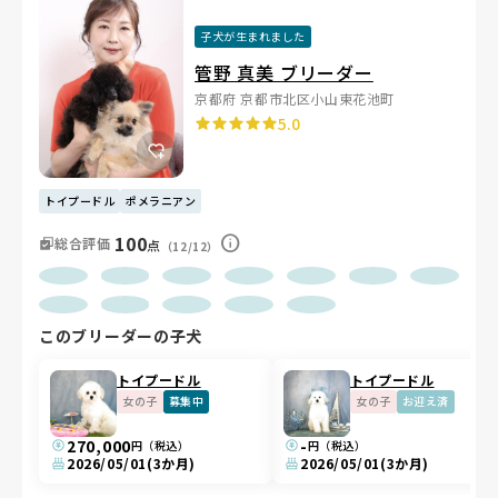
子犬が生まれました
管野 真美 ブリーダー
京都府 京都市北区小山東花池町
5.0
トイプードル
ポメラニアン
100
総合評価
点
（12/12）
このブリーダーの子犬
トイプードル
トイプードル
女の子
募集中
女の子
お迎え済
270,000
-
円（税込）
円（税込）
2026/05/01
(3か月)
2026/05/01
(3か月)