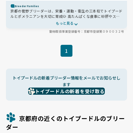
Breeder Families
京都の管野ブリーダーは、栄養・運動・衛生の三本柱でトイプード
ルとポメラニアンを大切に育成🐶 高たんぱくな食事に砂肝やスー
プを添えて体づくりを支え、毎日の散歩で社会性も育んでいます🐾
もっと見る
高温スチームでの消毒や清潔な環境づくりも徹底🌸 お迎え前には
動物取扱事業登録番号：京都市登録第０９００３２号
健康診断や診断書の発行で安心を保証✨ お迎え後もLINE相談やト
リミング兼ねた里帰りができる心強い存在です🌟
1
トイプードルの新着ブリーダー情報をメールでお知らせし
ます
トイプードルの新着を受け取る
京都府の近くのトイプードルのブリー
ダー