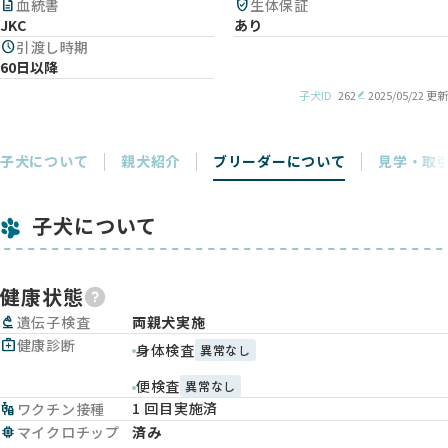
description
血統書
verified_user
生体保証
JKC
あり
schedule
引渡し時期
60日以降
子犬ID
262
2025/05/22 更新
子犬について
親犬紹介
ブリーダーについて
見学・取
子犬について
健康状態
biotech
遺伝子検査
両親犬実施
medical_services
健康診断
身体検査
異常なし
便検査
異常なし
1 回目実施済
vaccines
ワクチン接種
memory
マイクロチップ
済み