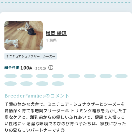
🔍 見学について
・感染症予防のため、見学時は他のペットショップ等に立ち寄
らずにお越しください。
・先住ペットの同伴はご遠慮ください。
・ご家族全員の同意を得た上で、実際に飼育される方または決
増岡 絵理
定権のある方がご見学ください。
・犬舎紹介ページにある注意事項も事前にご確認をお願いいた
千葉県
します。
🛡 病気・ケガの保証について
ミニチュアシュナウザー
シーズー
・お引き渡しから1ヶ月間、当方負担で補償保険をお付けしま
100
総合評価
点
（12/12）
す。
・2ヶ月目以降の任意加入も可能ですが、強制ではありません
のでご安心ください。
📄 死亡保証について
BreederFamiliesのコメント
・「生体保証」欄をご確認ください。
千葉の静かな犬舎で、ミニチュア・シュナウザーとシーズーを
愛情深く育てる増岡ブリーダー🐶 トリミング経験を活かした丁
寧なケアと、離乳前からの優しいふれあいで、健康で人懐っこ
い性格に✨ 清潔な環境でのびのび育つ子たちは、家族にぴった
りの愛らしいパートナーです😊