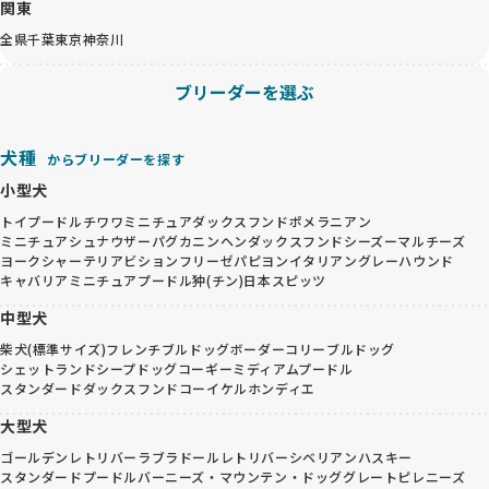
関東
全県
千葉
東京
神奈川
ブリーダーを選ぶ
犬種
からブリーダーを探す
小型犬
トイプードル
チワワ
ミニチュアダックスフンド
ポメラニアン
ミニチュアシュナウザー
パグ
カニンヘンダックスフンド
シーズー
マルチーズ
ヨークシャーテリア
ビションフリーゼ
パピヨン
イタリアングレーハウンド
キャバリア
ミニチュアプードル
狆(チン)
日本スピッツ
中型犬
柴犬(標準サイズ)
フレンチブルドッグ
ボーダーコリー
ブルドッグ
シェットランドシープドッグ
コーギー
ミディアムプードル
スタンダードダックスフンド
コーイケルホンディエ
大型犬
ゴールデンレトリバー
ラブラドールレトリバー
シベリアンハスキー
スタンダードプードル
バーニーズ・マウンテン・ドッグ
グレートピレニーズ