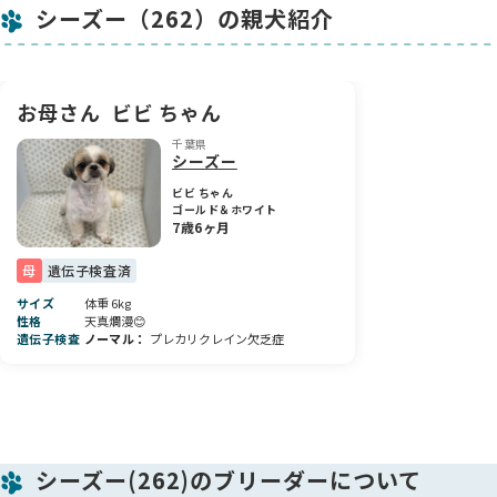
シーズー（262）の親犬紹介
4月16日に健康診断・マイクロチップ装着・ファーストワクチ
ン接種（5種）を済ませています。
現在も兄妹たちと毎日元気に遊びながら、すくすくと成長中で
す✨
健康診断の詳細は見学時にご確認いただけます。
お母さん
ビビ ちゃん
千葉県
🐶 すてきなご両親から生まれました
シーズー
● ママ犬（ゴールド＆ホワイト）
良血統、遺伝子検査クリア（プレカリクレイン欠乏症）。
ビビ ちゃん
ゴールド＆ホワイト
とっても性格の良い子で、見学に来たご家族から「この子を連
7歳6ヶ月
れて帰りたい」と言われるほど愛嬌たっぷりなママです。
その穏やかな性格を受け継ぎ、子犬たちも人懐っこくのびのび
母
遺伝子検査済
と育っています。
※見学時に会っていただけます。
サイズ
体重 6kg
性格
天真爛漫😊
遺伝子検査
ノーマル
プレカリクレイン欠乏症
● パパ犬（ゴールド＆ホワイト・他犬舎様所属）
良血統、遺伝子検査クリア（原発性緑内障）
※お写真をご覧いただけます。
※当犬舎ではミニサイズを目指した繁殖は行っておりません。
小さめサイズをご希望の方はご注意ください。
シーズー(262)のブリーダーについて