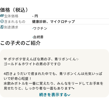
価格（税込）
payments
生体価格
- 円
check_circle
含まれるもの
健康診断、マイクロチップ
receipt_long
別途請求
ワクチン
血統書
この子犬のご紹介
💙 ポテポテ甘えんぼな男の子、青リボンくん✨
ゴールド＆ホワイトの男の子です😊
4匹きょうだいで産まれた中でも、青リボンくんは元気いっぱ
いで好奇心旺盛！
水飲みボトルを一番に覚えたり、みんなをリードしてお手本を
見せたりと、しっかり者な一面もあります🐾
もちもちのボディとモフモフの毛並みもとっても可愛くて、つ
続きを表示する
いつい抱っこしたくなってしまう甘えんぼさんです💕
📅 健康状態について