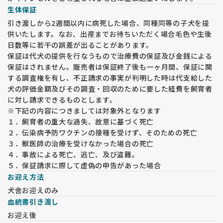
生体保証
引き渡しから2週間以内に病死した場合、同種同等の子犬を提
供いたします。なお、出産までお待ちいただく場合毛色や生後
日数等に若干の誤差が出ることがあります。
保証は代犬の提供を行なうもので治療費の保証及び金銭による
保証はされません。販売者は保証終了後も一ヶ月間、保証に関
する調査権を有し、不正請求の事実が判明した時は代支給した
犬の評価金額及びその調査・回収のために要した経費を飼育者
に対し請求できるものとします。
※下記の内容につきましては対象外となります
１．飼育者の重大な過失、故意に基づく死亡
２．伝染病予防ワクチンの接種を受けず、そのための死亡
３．獣医師の治療を受けなかった場合の死亡
４．事故による死亡、逃亡、及び盗難。
５．保証請求に際して虚偽の申告があった場合
お迎え方法
犬舎お迎えのみ
血統書引き渡し
お迎え後