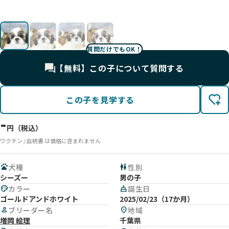
質問だけでもOK！
【無料】この子について質問する
この子を見学する
-
円（税込）
ワクチン / 血統書 は価格に含まれません
pets
犬種
wc
性別
シーズー
男の子
palette
カラー
cake
誕生日
ゴールドアンドホワイト
2025/02/23（17か月）
person
ブリーダー名
location_on
地域
増岡 絵理
千葉県