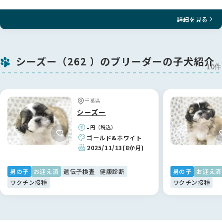
詳細を見る
シーズー（262 ）のブリーダーの子犬紹介
10件
千葉県
シーズー
-
円（税込）
ゴールド&ホワイト
2025/11/13
(8か月)
男の子
お迎え済
遺伝子検査
健康診断
男の子
お迎え済
ワクチン接種
ワクチン接種