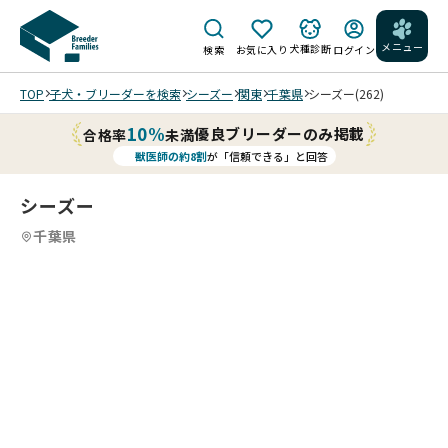
メニュー
犬種診断
検索
お気に入り
ログイン
TOP
子犬・ブリーダーを検索
シーズー
関東
千葉県
シーズー(262)
10%
優良ブリーダーのみ掲載
合格率
未満
獣医師の約8割
が「信頼できる」と回答
シーズー
千葉県
4
4
4
4
/
/