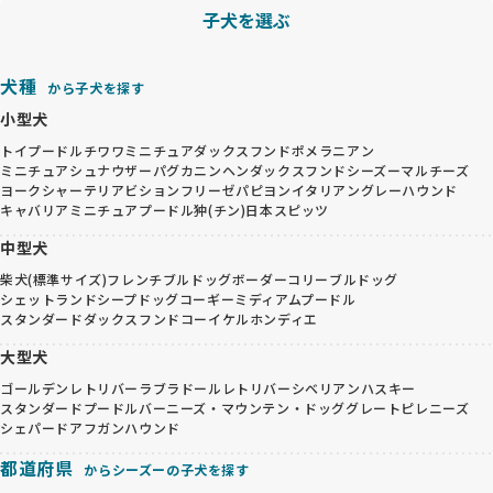
子犬を選ぶ
犬種
から子犬を探す
小型犬
トイプードル
チワワ
ミニチュアダックスフンド
ポメラニアン
ミニチュアシュナウザー
パグ
カニンヘンダックスフンド
シーズー
マルチーズ
ヨークシャーテリア
ビションフリーゼ
パピヨン
イタリアングレーハウンド
キャバリア
ミニチュアプードル
狆(チン)
日本スピッツ
中型犬
柴犬(標準サイズ)
フレンチブルドッグ
ボーダーコリー
ブルドッグ
シェットランドシープドッグ
コーギー
ミディアムプードル
スタンダードダックスフンド
コーイケルホンディエ
大型犬
ゴールデンレトリバー
ラブラドールレトリバー
シベリアンハスキー
スタンダードプードル
バーニーズ・マウンテン・ドッグ
グレートピレニーズ
シェパード
アフガンハウンド
都道府県
からシーズーの子犬を探す