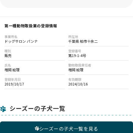
第一種動物取扱業の登録情報
事業所名
所在地
ドッグサロン パンナ
千葉県 柏市十余二
種別
登録番号
販売
第19-1-4号
氏名
動物取扱責任者
増岡 絵理
増岡 絵理
登録年月日
有効期限
2019/10/17
2024/10/16
シーズーの子犬一覧
シーズーの子犬一覧を見る