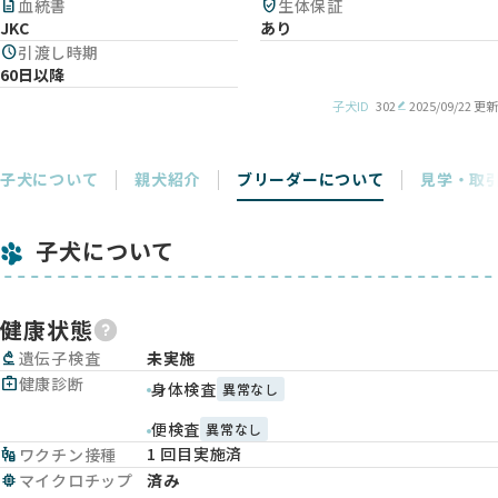
description
血統書
verified_user
生体保証
JKC
あり
schedule
引渡し時期
60日以降
子犬ID
302
2025/09/22 更新
子犬について
親犬紹介
ブリーダーについて
見学・取
子犬について
健康状態
biotech
遺伝子検査
未実施
medical_services
健康診断
身体検査
異常なし
便検査
異常なし
1 回目実施済
vaccines
ワクチン接種
memory
マイクロチップ
済み