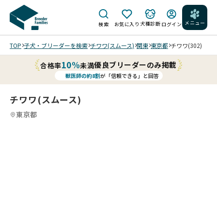
メニュー
犬種診断
検索
お気に入り
ログイン
TOP
子犬・ブリーダーを検索
チワワ(スムース)
関東
東京都
チワワ(302)
10%
優良ブリーダーのみ掲載
合格率
未満
獣医師の約8割
が「信頼できる」と回答
チワワ(スムース)
東京都
4
4
4
4
/
/