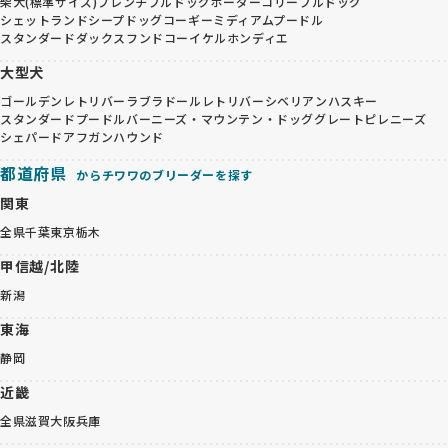
柴犬(標準サイズ)
フレンチブルドッグ
ボーダーコリー
ブルドッグ
シェットランドシープドッグ
コーギー
ミディアムプードル
スタンダードダックスフンド
コーイケルホンディエ
大型犬
ゴールデンレトリバー
ラブラドールレトリバー
シベリアンハスキー
スタンダードプードル
バーニーズ・マウンテン・ドッグ
グレートピレニーズ
シェパード
アフガンハウンド
都道府県
からチワワのブリーダーを探す
関東
全県
千葉
東京
栃木
甲信越/北陸
新潟
東海
静岡
近畿
全県
滋賀
大阪
兵庫