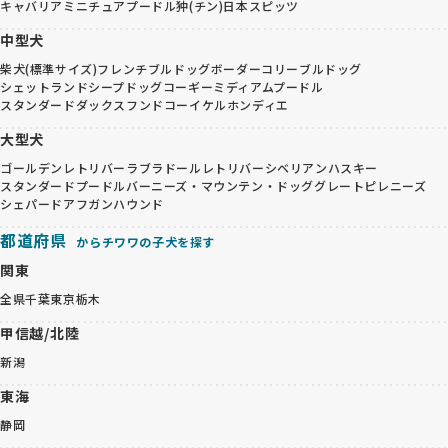
キャバリア
ミニチュアプードル
狆(チン)
日本スピッツ
中型犬
柴犬(標準サイズ)
フレンチブルドッグ
ボーダーコリー
ブルドッグ
シェットランドシープドッグ
コーギー
ミディアムプードル
スタンダードダックスフンド
コーイケルホンディエ
大型犬
ゴールデンレトリバー
ラブラドールレトリバー
シベリアンハスキー
スタンダードプードル
バーニーズ・マウンテン・ドッグ
グレートピレニーズ
シェパード
アフガンハウンド
都道府県
からチワワの子犬を探す
関東
全県
千葉
東京
栃木
甲信越/北陸
新潟
東海
静岡