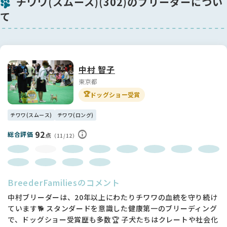
チワワ(スムース)(302)のブリーダーについ
て
中村 智子
東京都
🏆
ドッグショー受賞
チワワ(スムース)
チワワ(ロング)
92
総合評価
点
（11/12）
BreederFamiliesのコメント
中村ブリーダーは、20年以上にわたりチワワの血統を守り続け
ています🐕 スタンダードを意識した健康第一のブリーディング
で、ドッグショー受賞歴も多数🏆 子犬たちはクレートや社会化