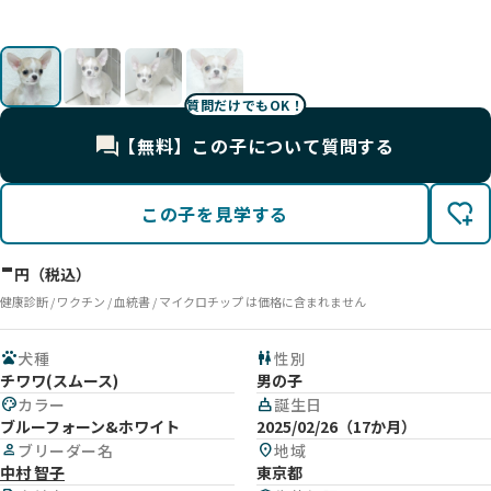
質問だけでもOK！
【無料】この子について質問する
この子を見学する
-
円（税込）
健康診断 / ワクチン / 血統書 / マイクロチップ は価格に含まれません
pets
犬種
wc
性別
チワワ(スムース)
男の子
palette
カラー
cake
誕生日
ブルーフォーン&ホワイト
2025/02/26（17か月）
person
ブリーダー名
location_on
地域
中村 智子
東京都