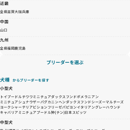
近畿
全県
滋賀
大阪
兵庫
中国
山口
九州
全県
福岡
鹿児島
ブリーダーを選ぶ
犬種
からブリーダーを探す
小型犬
トイプードル
チワワ
ミニチュアダックスフンド
ポメラニアン
ミニチュアシュナウザー
パグ
カニンヘンダックスフンド
シーズー
マルチーズ
ヨークシャーテリア
ビションフリーゼ
パピヨン
イタリアングレーハウンド
キャバリア
ミニチュアプードル
狆(チン)
日本スピッツ
中型犬