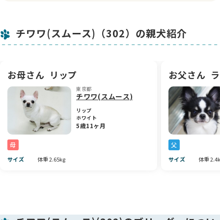
🎈性格について
性格はとても元気で活発ですが、決して落ち着きがないわけで
チワワ(スムース)（302）の親犬紹介
はなく、人が大好きな甘えん坊タイプです💕 近づくとしっぽを
ふりふりしてすぐに駆け寄ってきてくれる姿は、本当に可愛ら
しくて毎日癒されています。遊ぶ時は全力で、甘える時はしっ
かり寄り添ってくれるので、チワワらしい賢さと感受性の豊か
さをしっかり感じられます。はじめての方にもなじみやすい性
お母さん
リップ
お父さん
ラ
格だと思いますよ。
東京都
チワワ(スムース)
🚽トイレのしつけについて
サークル内でのトイレトレーニングは済んでいて、トイレシー
リップ
ホワイト
トでちゃんとできるようになっています✨ こうした基本的なし
5歳11ヶ月
つけができていると、お迎え後も安心して一緒に新しい生活を
スタートしていただけると思います。
母
父
🏡新しいご家族へ
サイズ
体重 2.65kg
サイズ
体重 2.4
元気いっぱいで、見た目も中身もとっても可愛いブルーフォー
ンくん🐶 ご家族に迎えていただけたら、毎日が楽しくて笑顔が
あふれるようになることと思います。少しでも気になった方
は、ぜひお気軽にお問い合わせくださいね☺️