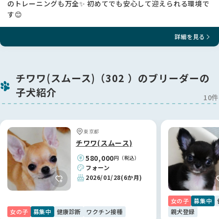
のトレーニングも万全✨ 初めてでも安心して迎えられる環境で
す😊
詳細を見る
チワワ(スムース)（302 ）のブリーダーの
子犬紹介
10件
東京都
チワワ(スムース)
580,000
円（税込）
フォーン
2026/01/28
(6か月)
女の子
募集中
女の子
募集中
健康診断
ワクチン接種
親犬登録