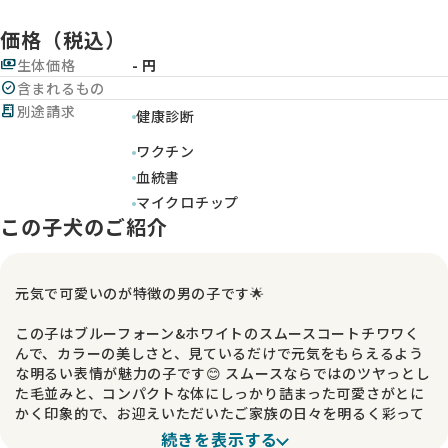
価格（税込）
payments
生体価格
- 円
check_circle
含まれるもの
receipt_long
別途請求
健康診断
ワクチン
血統書
マイクロチップ
この子犬のご紹介
元気で可愛いのが特徴の男の子です🌟
この子はブルーフォーン&ホワイトのスムースコートチワワく
んで、カラーの美しさと、見ているだけで元気をもらえるよう
な明るい表情が魅力の子です😊 スムースならではのツヤっとし
た毛並みと、コンパクトな体にしっかり詰まった可愛さがとに
かく印象的で、お迎えいただいたご家族の日々を明るく彩って
くれること間違いなしです！
続きを表示する