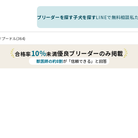
ブリーダーを探す
子犬を探す
LINEで無料相談
私
プードル(364)
10%
優良ブリーダーのみ掲載
合格率
未満
獣医師の約8割
が「信頼できる」と回答