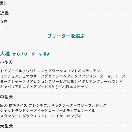
愛知
近畿
兵庫
ブリーダーを選ぶ
犬種
からブリーダーを探す
小型犬
トイプードル
チワワ
ミニチュアダックスフンド
ポメラニアン
ミニチュアシュナウザー
パグ
カニンヘンダックスフンド
シーズー
マルチーズ
ヨークシャーテリア
ビションフリーゼ
パピヨン
イタリアングレーハウンド
キャバリア
ミニチュアプードル
狆(チン)
日本スピッツ
中型犬
柴犬(標準サイズ)
フレンチブルドッグ
ボーダーコリー
ブルドッグ
シェットランドシープドッグ
コーギー
ミディアムプードル
スタンダードダックスフンド
コーイケルホンディエ
大型犬