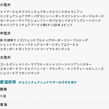
小型犬
トイプードル
チワワ
ミニチュアダックスフンド
ポメラニアン
ミニチュアシュナウザー
パグ
カニンヘンダックスフンド
シーズー
マルチーズ
ヨークシャーテリア
ビションフリーゼ
パピヨン
イタリアングレーハウンド
キャバリア
ミニチュアプードル
狆(チン)
日本スピッツ
中型犬
柴犬(標準サイズ)
フレンチブルドッグ
ボーダーコリー
ブルドッグ
シェットランドシープドッグ
コーギー
ミディアムプードル
スタンダードダックスフンド
コーイケルホンディエ
大型犬
ゴールデンレトリバー
ラブラドールレトリバー
シベリアンハスキー
スタンダードプードル
バーニーズ・マウンテン・ドッグ
グレートピレニーズ
シェパード
アフガンハウンド
都道府県
からミニチュアシュナウザーの子犬を探す
関東
千葉
東海