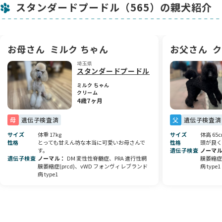
スタンダードプードル（565）の親犬紹介
人懐っこくて遊び好き！兄妹とも仲良く過ごせる性格で、初め
ての方でも安心して迎えていただけます🥰
抱っこされるとふわっと落ち着き、甘えん坊な一面も💓
お母さん
ミルク ちゃん
お父さん
ク
将来は気品ある立派なスタンダードプードルに成長すること間
違いなし🐩🌟
埼玉県
ご家庭のアイドルとして、毎日に笑顔と活気を届けてくれる存
スタンダードプードル
在です💐
ミルク ちゃん
クリーム
❇︎ 6種混合ワクチン・マイクロチップ：9月12日予定‼️
4歳7ヶ月
🌸 血統情報
母
遺伝子検査済
父
遺伝子検査済
・パパ：🐕‍🦺 クラージュ（ブラック・25kg）
サイズ
体重 17kg
サイズ
体高 65c
チャンピオン直子の良血統
性格
とっても甘えん坊な本当に可愛いお母さんで
性格
頭が良く
パパの父犬は🇵🇹ポルトガル外産・🇷🇺ロシアjrチャンピオ
す。
遺伝子検査
ノーマ
ン🏆・🇯🇵JKCチャンピオン🏆
遺伝子検査
ノーマル
DM 変性性脊髄症、PRA 進行性網
膜萎縮症(
膜萎縮症(prcd)、vWD フォンヴィレブランド
病 type1
・ママ：ミルク(クリーム・18kg)
病 type1
⭐️ 成犬時予想体重：23kg前後
※パパとママの体格・骨格・現時点の体重を基に判断
※ 遺伝子検査：両親オールクリア（プードル系の遺伝子疾患は