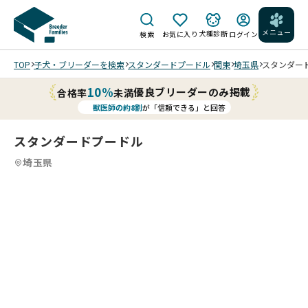
メニュー
犬種診断
検索
お気に入り
ログイン
TOP
子犬・ブリーダーを検索
スタンダードプードル
関東
埼玉県
スタンダード
10%
優良ブリーダーのみ掲載
合格率
未満
獣医師の約8割
が「信頼できる」と回答
スタンダードプードル
埼玉県
2
12
5
12
6
12
7
12
8
12
9
10
12
11
12
12
12
12
12
/
/
/
/
/
/
/
/
/
202
202
202
202
202
202
202
202
202
202
202
202
5/0
5/0
5/0
5/0
5/0
5/0
5/0
5/0
5/0
5/0
5/0
5/0
9/1
9/1
9/1
9/1
9/0
9/0
9/0
8/2
8/1
8/1
8/1
8/1
6 撮
6 撮
6 撮
6 撮
2 撮
2 撮
2 撮
4 撮
6 撮
6 撮
6 撮
6 撮