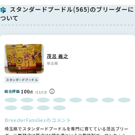
心配なし👌）
スタンダードプードル(565)のブリーダーに
ついて
🚗 お迎えについて
生後56日以降、フードをしっかり食べられるようになってから
のお引き渡しです🥣
早期ご予約で血統書にご家族で決めたお名前を記入可能です✏️
🤝 購入優先順位：予約金（10万円）または全額お支払いの方か
茂呂 義之
ら順にご案内します。
埼玉県
スタンダードプードル
100
総合評価
点
（12/12）
BreederFamiliesのコメント
埼玉県でスタンダードプードルを専門に育てている茂呂ブリー