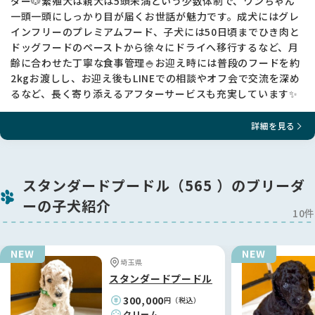
ダー🐶繁殖犬は親犬は5頭未満という少数体制で、ワンちゃん
一頭一頭にしっかり目が届くお世話が魅力です。成犬にはグレ
インフリーのプレミアムフード、子犬には50日頃までひき肉と
ドッグフードのペーストから徐々にドライへ移行するなど、月
齢に合わせた丁寧な食事管理🍚お迎え時には普段のフードを約
2kgお渡しし、お迎え後もLINEでの相談やオフ会で交流を深め
るなど、長く寄り添えるアフターサービスも充実しています✨
詳細を見る
スタンダードプードル（565 ）のブリーダ
ーの子犬紹介
10件
埼玉県
スタンダードプードル
300,000
円（税込）
クリーム