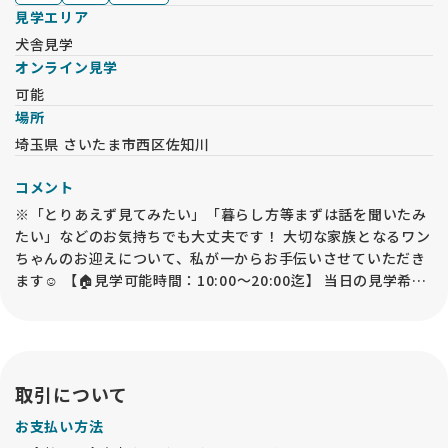
見学エリア
犬舎見学
オンライン見学
可能
場所
埼玉県 さいたま市西区佐知川
コメント
※「とりあえず見てみたい」「暮らし方等まずは話を聞いたみ
たい」などのお気持ちでも大丈夫です！ 大切な家族となるワン
ちゃんのお迎えについて、私が一からお手伝いさせていただき
ます☺ 【🏠見学可能時間：10:00～20:00迄】 当日の見学希望
も大歓迎です🎉 ※見学は予約制となります。事前にお問合せく
ださい。 ※当日の予約はお時間によっては承れない場合がござ
います。 ※見学のご案内は見学用スペースにて行わせていただ
きます。 ※防疫の観点から生活スペースの見学は行っておりま
せん。 【当犬舎までのアクセス】 🚃電車でお越しの場合 JR大
取引について
宮駅、指扇駅からバス(大31)🚌り乗って頂き市営住宅前で下車
お支払い方法
して頂き徒歩5分です。 バス停から歩いてすぐですが、わから