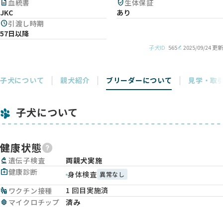
description
血統書
verified_user
生体保証
JKC
あり
schedule
引渡し時期
57日以降
子犬ID
565
2025/09/24 更新
子犬について
親犬紹介
ブリーダーについて
見学・取
子犬について
健康状態
biotech
遺伝子検査
両親犬実施
medical_services
健康診断
身体検査
異常なし
1 回目実施済
vaccines
ワクチン接種
memory
マイクロチップ
済み