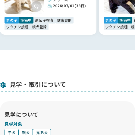
2026/07/01
(38日)
男の子
準備中
遺伝子検査
健康診断
男の子
準備中
ワクチン接種
親犬登録
ワクチン接種
親
見学・取引について
見学について
見学対象
子犬
親犬
兄弟犬