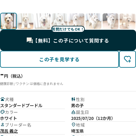
影
影
影
影
影
影
影
影
影
影
影
影
質問だけでもOK！
【無料】この子について質問する
この子を見学する
-
円（税込）
健康診断 / ワクチン は価格に含まれません
pets
犬種
wc
性別
スタンダードプードル
男の子
palette
カラー
cake
誕生日
ホワイト
2025/07/20（12か月）
person
ブリーダー名
location_on
地域
茂呂 義之
埼玉県