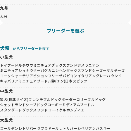
九州
大分
ブリーダーを選ぶ
犬種
からブリーダーを探す
小型犬
トイプードル
チワワ
ミニチュアダックスフンド
ポメラニアン
ミニチュアシュナウザー
パグ
カニンヘンダックスフンド
シーズー
マルチーズ
ヨークシャーテリア
ビションフリーゼ
パピヨン
イタリアングレーハウンド
キャバリア
ミニチュアプードル
狆(チン)
日本スピッツ
中型犬
柴犬(標準サイズ)
フレンチブルドッグ
ボーダーコリー
ブルドッグ
シェットランドシープドッグ
コーギー
ミディアムプードル
スタンダードダックスフンド
コーイケルホンディエ
大型犬
ゴールデンレトリバー
ラブラドールレトリバー
シベリアンハスキー