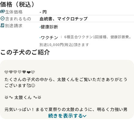
価格（税込）
payments
生体価格
- 円
check_circle
含まれるもの
血統書、マイクロチップ
receipt_long
別途請求
健康診断
： 6種混合ワクチン1回接種、健康診断費。
ワクチン
別途10,000円(税込)頂きます
この子犬のご紹介
🩵💙💚💛🧡❤️🩷
たくさんの子犬の中から、太鼓くんをご覧いただきありがとう
ございます🥰😊
🥁🐾 太鼓くん 🐾🥁
元気いっぱい！まるで夏祭りの太鼓のように、明るく力強い男
続きを表示する
の子✨
ホワイトの毛並みはふんわり柔らかで、清潔感と存在感バツグ
ン🤍