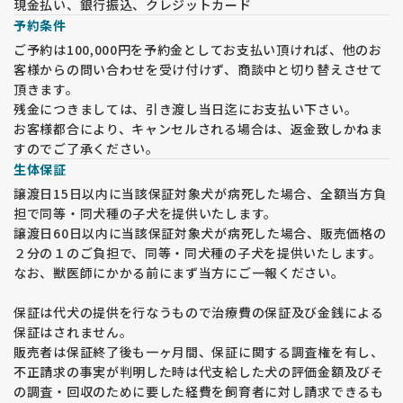
現金払い、銀行振込、クレジットカード
なければお迎えに行かせていただきます‼️ お一人でも安心して
予約条件
お越しいただけます♪ 🚙お車でお越しの場合 首都高与野イン
ターから車で10分 首都圏からなら1時間ほどでお越しいただけ
ご予約は100,000円を予約金としてお支払い頂ければ、他のお
ます🐶
客様からの問い合わせを受け付けず、商談中と切り替えさせて
頂きます。
残金につきましては、引き渡し当日迄にお支払い下さい。
お客様都合により、キャンセルされる場合は、返金致しかねま
すのでご了承ください。
生体保証
譲渡日15日以内に当該保証対象犬が病死した場合、全額当方負
担で同等・同犬種の子犬を提供いたします。
譲渡日60日以内に当該保証対象犬が病死した場合、販売価格の
２分の１のご負担で、同等・同犬種の子犬を提供いたします。
なお、獣医師にかかる前にまず当方にご一報ください。
保証は代犬の提供を行なうもので治療費の保証及び金銭による
保証はされません。
販売者は保証終了後も一ヶ月間、保証に関する調査権を有し、
不正請求の事実が判明した時は代支給した犬の評価金額及びそ
の調査・回収のために要した経費を飼育者に対し請求できるも