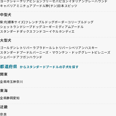
ヨークシャーテリア
ビションフリーゼ
パピヨン
イタリアングレーハウンド
キャバリア
ミニチュアプードル
狆(チン)
日本スピッツ
中型犬
柴犬(標準サイズ)
フレンチブルドッグ
ボーダーコリー
ブルドッグ
シェットランドシープドッグ
コーギー
ミディアムプードル
スタンダードダックスフンド
コーイケルホンディエ
大型犬
ゴールデンレトリバー
ラブラドールレトリバー
シベリアンハスキー
スタンダードプードル
バーニーズ・マウンテン・ドッグ
グレートピレニーズ
シェパード
アフガンハウンド
都道府県
からスタンダードプードルの子犬を探す
関東
全県
埼玉
神奈川
東海
全県
静岡
愛知
近畿
奈良