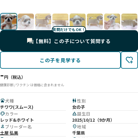
影
影
影
影
影
影
影
影
影
影
影
影
質問だけでもOK！
【無料】この子について質問する
この子を見学する
-
円（税込）
健康診断 / ワクチン は価格に含まれません
pets
犬種
wc
性別
チワワ(スムース)
女の子
palette
カラー
cake
誕生日
レッド&ホワイト
2025/10/12（9か月）
person
ブリーダー名
location_on
地域
土屋 弘美
千葉県