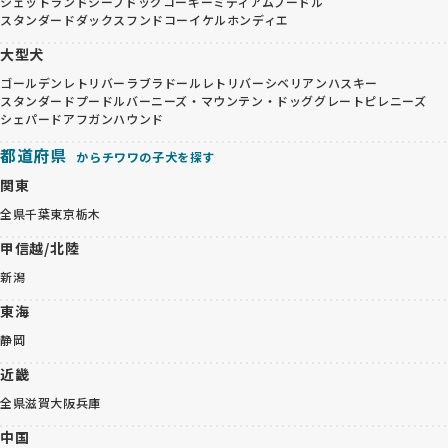
シェットランドシープドッグ
コーギー
ミディアムプードル
スタンダードダックスフンド
コーイケルホンディエ
大型犬
ゴールデンレトリバー
ラブラドールレトリバー
シベリアンハスキー
スタンダードプードル
バーニーズ・マウンテン・ドッグ
グレートピレニーズ
シェパード
アフガンハウンド
都道府県
からチワワの子犬を探す
関東
全県
千葉
東京
栃木
甲信越/北陸
新潟
東海
静岡
近畿
全県
滋賀
大阪
兵庫
中国