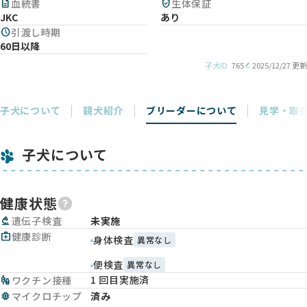
description
血統書
verified_user
生体保証
JKC
あり
schedule
引渡し時期
60日以降
子犬ID
765
2025/12/27 更新
子犬について
親犬紹介
ブリーダーについて
見学・取
子犬について
健康状態
biotech
遺伝子検査
未実施
medical_services
健康診断
身体検査
異常なし
便検査
異常なし
1 回目実施済
vaccines
ワクチン接種
memory
マイクロチップ
済み