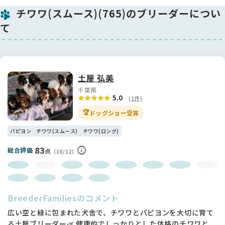
チワワ(スムース)(765)のブリーダーについ
て
土屋 弘美
千葉県
5.0
(1件)
🏆
ドッグショー受賞
パピヨン
チワワ(スムース)
チワワ(ロング)
83
総合評価
点
（10/12）
BreederFamiliesのコメント
広い空と緑に包まれた犬舎で、チワワとパピヨンを大切に育て
る土屋ブリーダー🌿 健康的でしっかりとした体格のチワワと、