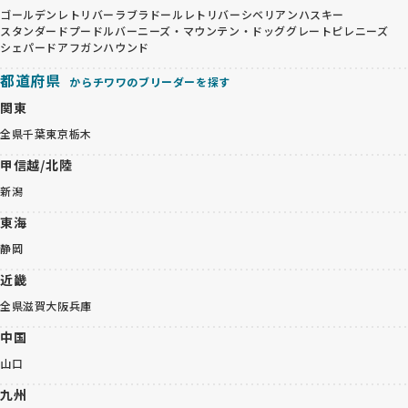
ゴールデンレトリバー
ラブラドールレトリバー
シベリアンハスキー
スタンダードプードル
バーニーズ・マウンテン・ドッグ
グレートピレニーズ
シェパード
アフガンハウンド
都道府県
からチワワのブリーダーを探す
関東
全県
千葉
東京
栃木
甲信越/北陸
新潟
東海
静岡
近畿
全県
滋賀
大阪
兵庫
中国
山口
九州