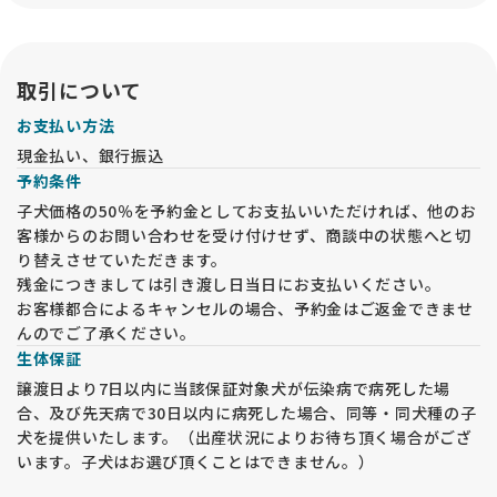
も、動物愛護法により、必ずお迎え前には「現物確認・対面説
明」をブリーダー等の第一種動物取扱業者の事業所内で行うこ
とが必要です。予めご了承ください。
取引について
お支払い方法
現金払い、銀行振込
予約条件
子犬価格の50％を予約金としてお支払いいただければ、他のお
客様からのお問い合わせを受け付けせず、商談中の状態へと切
り替えさせていただきます。
残金につきましては引き渡し日当日にお支払いください。
お客様都合によるキャンセルの場合、予約金はご返金できませ
んのでご了承ください。
生体保証
譲渡日より7日以内に当該保証対象犬が伝染病で病死した場
合、及び先天病で30日以内に病死した場合、同等・同犬種の子
犬を提供いたします。（出産状況によりお待ち頂く場合がござ
います。子犬はお選び頂くことはできません。）