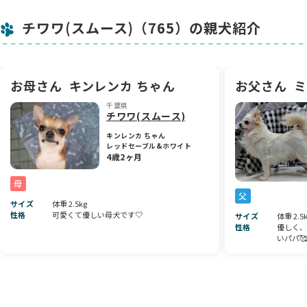
チワワ(スムース)（765）の親犬紹介
🌼性格はこれからゆっくりと形成されていく時期ですが、すで
に人のぬくもりが大好きで、抱っこされると安心したように落
ち着いてくれます🫶
これからどんな風に成長していくのか、とても楽しみな女の子
です🌈💐
お母さん
キンレンカ ちゃん
お父さん
ミ
千葉県
可愛らしさの中に品があり、まさに小さなお姫様👑
チワワ(スムース)
これからの成長を、ぜひ一緒に見守ってあげてくださいね💕
キンレンカ ちゃん
レッドセーブル&ホワイト
4歳2ヶ月
母
父
サイズ
体重 2.5kg
性格
可愛くて優しい母犬です♡
サイズ
体重 2.5
性格
優しく、
いパパ🥰