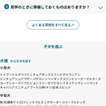
見学のときに準備しておくものはありますか？
よくある質問をすべて見る
子犬を選ぶ
犬種
から子犬を探す
小型犬
トイプードル
チワワ
ミニチュアダックスフンド
ポメラニアン
ミニチュアシュナウザー
パグ
カニンヘンダックスフンド
シーズー
マルチーズ
ヨークシャーテリア
ビションフリーゼ
パピヨン
イタリアングレーハウンド
キャバリア
ミニチュアプードル
狆(チン)
日本スピッツ
中型犬
柴犬(標準サイズ)
フレンチブルドッグ
ボーダーコリー
ブルドッグ