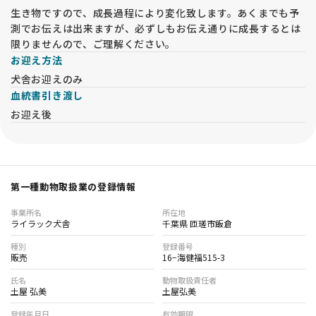
生き物ですので、成長過程により変化致します。あくまでも予
測でお伝えは出来ますが、必ずしもお伝え通りに成長するとは
限りませんので、ご理解ください。
お迎え方法
犬舎お迎えのみ
血統書引き渡し
お迎え後
第一種動物取扱業の登録情報
事業所名
所在地
ライラック犬舎
千葉県 匝瑳市飯倉
種別
登録番号
販売
16−海健福515-3
氏名
動物取扱責任者
土屋 弘美
土屋弘美
登録年月日
有効期限