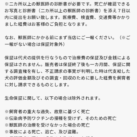
※二カ所以上の獣医師の診断書が必要です。死亡が確認できる
お写真と診断書（二カ所以上の獣医師の診断書）を添え７日以
内に提出をお願い致します。医療費、検査費、交通費等かかり
ました経費はお客様のご負担となります。
なお、獣医師にかかる前にまず当店にご一報ください。（※ご
一報がない場合は保証対象外）
保証は代犬の提供を行なうもので治療費の保証及び金銭による
保証はされません。販売者は保証終了後も一カ月間、保証に関
する調査権を有し、不正請求の事実が判明した時は代支給した
犬の評価金額及びその調査・回収のために要した経費を飼育者
に対し請求できるものとします。
生命保証に関して、以下の場合は除外されます。
※飼育者の重大な過失、故意に基づく死亡
※伝染病予防ワクチンの接種を受けず、そのための死亡
※獣医師の治療を受けなかった場合の死亡
※事故による死亡、逃亡、及び盗難。