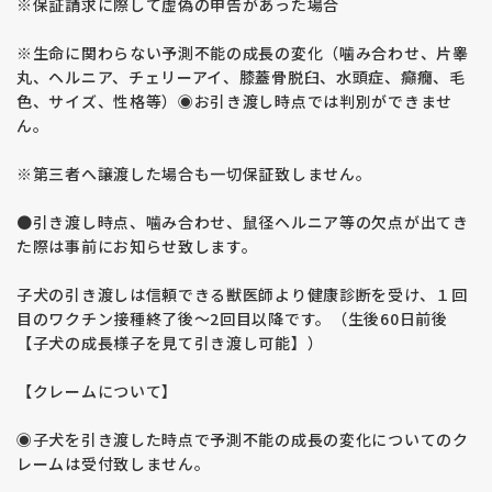
※保証請求に際して虚偽の申告があった場合
※生命に関わらない予測不能の成長の変化（噛み合わせ、片睾
丸、ヘルニア、チェリーアイ、膝蓋骨脱臼、水頭症、癲癇、毛
色、サイズ、性格等）◉お引き渡し時点では判別ができませ
ん。
※第三者へ譲渡した場合も一切保証致しません。
●引き渡し時点、噛み合わせ、鼠径ヘルニア等の欠点が出てき
た際は事前にお知らせ致します。
子犬の引き渡しは信頼できる獣医師より健康診断を受け、１回
目のワクチン接種終了後〜2回目以降です。（生後60日前後
【子犬の成長様子を見て引き渡し可能】）
【クレームについて】
◉子犬を引き渡した時点で予測不能の成長の変化についてのク
レームは受付致しません。