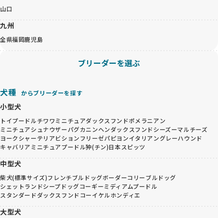
山口
九州
全県
福岡
鹿児島
ブリーダーを選ぶ
犬種
からブリーダーを探す
小型犬
トイプードル
チワワ
ミニチュアダックスフンド
ポメラニアン
ミニチュアシュナウザー
パグ
カニンヘンダックスフンド
シーズー
マルチーズ
ヨークシャーテリア
ビションフリーゼ
パピヨン
イタリアングレーハウンド
キャバリア
ミニチュアプードル
狆(チン)
日本スピッツ
中型犬
柴犬(標準サイズ)
フレンチブルドッグ
ボーダーコリー
ブルドッグ
シェットランドシープドッグ
コーギー
ミディアムプードル
スタンダードダックスフンド
コーイケルホンディエ
大型犬