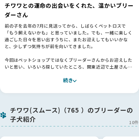
チワワとの運命の出会いをくれた、温かいブリー
ダーさん
前の子を去年の7月に見送ってから、しばらくペットロスで
「もう飼えないかも」と思っていました。でも、一緒に楽しく
過ごした日々を思い出すうちに、またお迎えしてもいいかな
と、少しずつ気持ちが前を向いてきました。
今回はペットショップではなくブリーダーさんからお迎えした
いと思い、いろいろ探していたところ、関東近辺で土屋さんを
見つけました。プロフィールから誠実さが伝わってきて、犬た
続き
ちを家族のように大切に育てていらっしゃるこだわりも書かれ
ていて、「この方なら」と思い見学をお願いしました 🐶
実際にお伺いするのは、ブリーダーさんのところに行くのは初
めてだったので少し緊張していたのですが、土屋さんはすごく
チワワ(スムース)（765 ）のブリーダーの
気さくに対応してくださいました。お目当ての子だけでなく、
子犬紹介
お母さん犬や兄弟犬も連れてきてくださって、一頭一頭の性格
10件
の違いまで丁寧に教えてくださったんです。
他に気になっていた子のことも全部説明してくださって、お世