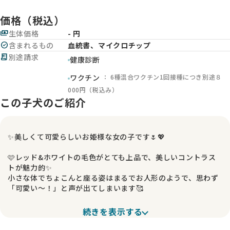
価格（税込）
payments
生体価格
- 円
check_circle
含まれるもの
血統書、マイクロチップ
receipt_long
別途請求
健康診断
： 6種混合ワクチン1回接種につき別途８
ワクチン
000円（税込み）
この子犬のご紹介
✨美しくて可愛らしいお姫様な女の子です🌷💖
🩷レッド&ホワイトの毛色がとても上品で、美しいコントラス
トが魅力的✨
小さな体でちょこんと座る姿はまるでお人形のようで、思わず
「可愛い〜！」と声が出てしまいます🥰
🎀10月12日生まれの、まだまだ赤ちゃん💞
続きを表示する
小さな手足で一生懸命動く姿や、ウトウトと眠る表情も本当に
愛らしく、見ているだけで自然と笑顔になってしまいます😊✨