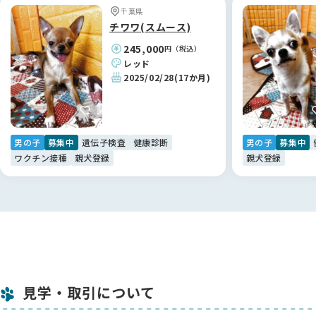
話の仕方や生活の様子まで詳しくお話しいただけました。お引
千葉県
き渡しのときには「申し訳ない」というくらい、本当に大切に
チワワ(スムース)
育ててこられたんだなと感じました ✨
245,000
円（税込）
レッド
お迎えした子はとっても活発で、ケージから出たくてしょうが
2025/02/28
(17か月)
ないみたいです。食事もしっかり食べてくれて、元気に過ごし
ています 💕
【BreederFamiliesへ】
男の子
募集中
遺伝子検査
健康診断
男の子
募集中
正直、最初はブリーダーさんを探すのにとても迷いました。大
ワクチン接種
親犬登録
親犬登録
手のサイトだとブリーダーさんがたくさん出てきて、口コミも
あるけれどピンとこなくて、どこで選べばいいのかわからない
状態でした。
そんなとき「他にいいサイトはないかな」と探していて出会っ
たのがBreederFamiliesさんでした。サイトの内容をじっくり
読んでいくと、ブリーダーさんをしっかりチェックしているの
が伝わってきて、チェックリストのような情報もとても参考に
なりました。
見学・取引について
「ここなら信頼できるブリーダーさんに出会える」と思えたの