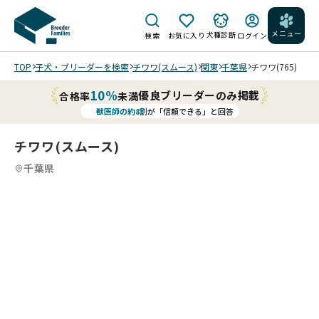
メニュー
犬種診断
検索
お気に入り
ログイン
TOP
子犬・ブリーダーを検索
チワワ(スムース)
関東
千葉県
チワワ(765)
10%
優良ブリーダーのみ掲載
合格率
未満
獣医師の約8割
が「信頼できる」と回答
チワワ(スムース)
千葉県
2
12
5
12
6
12
7
12
8
12
9
10
12
11
12
12
12
12
12
/
/
/
/
/
/
/
/
/
202
202
202
202
202
202
202
202
202
202
202
202
5/1
5/1
5/1
5/1
5/1
5/1
5/1
5/1
5/1
5/1
5/1
5/1
2/0
2/0
2/0
2/0
1/2
1/2
1/2
1/2
1/0
1/0
1/0
1/0
3 撮
3 撮
3 撮
3 撮
3 撮
3 撮
3 撮
3 撮
9 撮
9 撮
9 撮
9 撮