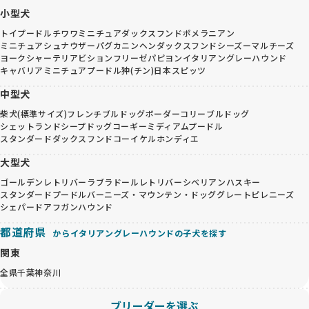
小型犬
トイプードル
チワワ
ミニチュアダックスフンド
ポメラニアン
ミニチュアシュナウザー
パグ
カニンヘンダックスフンド
シーズー
マルチーズ
ヨークシャーテリア
ビションフリーゼ
パピヨン
イタリアングレーハウンド
キャバリア
ミニチュアプードル
狆(チン)
日本スピッツ
中型犬
柴犬(標準サイズ)
フレンチブルドッグ
ボーダーコリー
ブルドッグ
シェットランドシープドッグ
コーギー
ミディアムプードル
スタンダードダックスフンド
コーイケルホンディエ
大型犬
ゴールデンレトリバー
ラブラドールレトリバー
シベリアンハスキー
スタンダードプードル
バーニーズ・マウンテン・ドッグ
グレートピレニーズ
シェパード
アフガンハウンド
都道府県
からイタリアングレーハウンドの子犬を探す
関東
全県
千葉
神奈川
ブリーダーを選ぶ