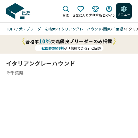
メニュー
犬種診断
検索
お気に入り
ログイン
TOP
子犬・ブリーダーを検索
イタリアングレーハウンド
関東
千葉県
イタリア
10%
優良ブリーダーのみ掲載
合格率
未満
獣医師の約8割
が「信頼できる」と回答
イタリアングレーハウンド
千葉県
お
4
4
4
4
も
/
/
ち
ゃ
で
遊
ぶ
の
が
202
202
202
大
4/0
4/0
4/0
好
8/1
8/1
8/1
き
7 撮
7 撮
2 撮
で