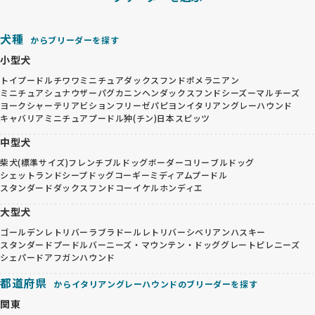
犬種
からブリーダーを探す
小型犬
トイプードル
チワワ
ミニチュアダックスフンド
ポメラニアン
ミニチュアシュナウザー
パグ
カニンヘンダックスフンド
シーズー
マルチーズ
ヨークシャーテリア
ビションフリーゼ
パピヨン
イタリアングレーハウンド
キャバリア
ミニチュアプードル
狆(チン)
日本スピッツ
中型犬
柴犬(標準サイズ)
フレンチブルドッグ
ボーダーコリー
ブルドッグ
シェットランドシープドッグ
コーギー
ミディアムプードル
スタンダードダックスフンド
コーイケルホンディエ
大型犬
ゴールデンレトリバー
ラブラドールレトリバー
シベリアンハスキー
スタンダードプードル
バーニーズ・マウンテン・ドッグ
グレートピレニーズ
シェパード
アフガンハウンド
都道府県
からイタリアングレーハウンドのブリーダーを探す
関東