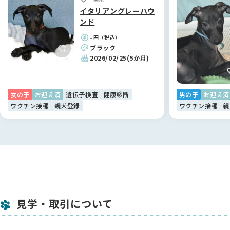
入意思を確認した順で仔犬の予約を行っておりますので予めご
イタリアングレーハウ
了承下さい🙏
ンド
先に他の方が見学して購入意思を確認できた場合には速やかに
-
円（税込）
ご連絡致します。
ブラック
（見学予約＝購入予約ではありません）
2026/02/25
(5か月)
※また見学前の予約金はお受け取り致しかねます。必ず実際に
仔犬を見てからでお願い致します🐶💛
女の子
お迎え済
遺伝子検査
健康診断
男の子
お迎え済
ワクチン接種
親犬登録
ワクチン接種
親
見学・取引について