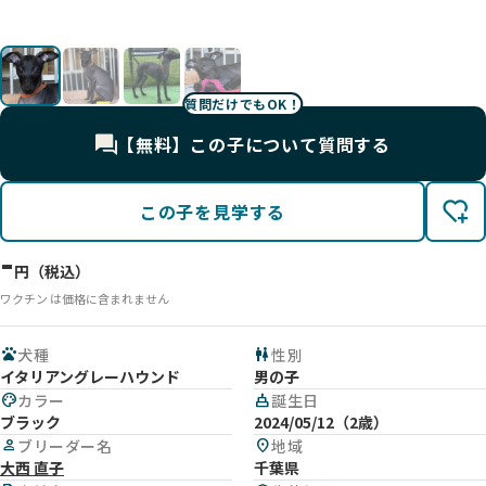
影
影
影
す。
質問だけでもOK！
【無料】この子について質問する
この子を見学する
-
円（税込）
ワクチン は価格に含まれません
pets
犬種
wc
性別
イタリアングレーハウンド
男の子
palette
カラー
cake
誕生日
ブラック
2024/05/12（2歳）
person
ブリーダー名
location_on
地域
大西 直子
千葉県