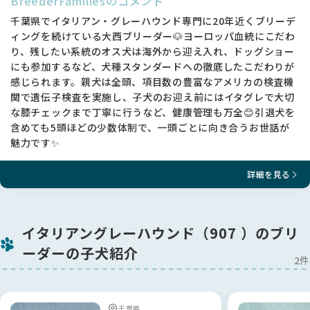
BreederFamiliesのコメント
日本でできる遺伝子検査
◇DM変性性脊髄症クリア
千葉県でイタリアン・グレーハウンド専門に20年近くブリーデ
◇vWD1ファンウィルブランド病タイプIクリア
ィングを続けている大西ブリーダー🐶ヨーロッパ血統にこだわ
も実施しています🔍✨
り、残したい系統のオス犬は海外から迎え入れ、ドッグショー
（イタリアングレーハウンドオタクなブリーダーと思ってくだ
にも参加するなど、犬種スタンダードへの徹底したこだわりが
さい！😂）
感じられます。親犬は全頭、項目数の豊富なアメリカの検査機
関で遺伝子検査を実施し、子犬のお迎え前にはイタグレで大切
両親の遺伝子検査からオレンジくんは危険な遺伝疾患をもって
な膝チェックまで丁寧に行うなど、健康管理も万全😊引退犬を
いない＝発症しないとわかりますのでご安心ください🍀
含めても5頭ほどの少数体制で、一頭ごとに向き合うお世話が
まずは一度見学に来ていただき、オレンジくんはもちろん両親
魅力です✨
犬とも会ってみてください🐕✨ 子犬はだんだんと親犬に似てき
ます！
詳細を見る
良きご縁をお待ちしているので、即決されずによく家族会議の
上決めてください😊
ワクチン２回接種済み💉
イタリアングレーハウンド（907 ）のブリ
外遊びも始めていますのでフィラリア予防薬も投与していま
ーダーの子犬紹介
す。
2件
お迎え後すぐにお散歩が開始出来ます🐾✨
当方はお問い合わせ順ではなく、実際に見学に来ていただき購
千葉県