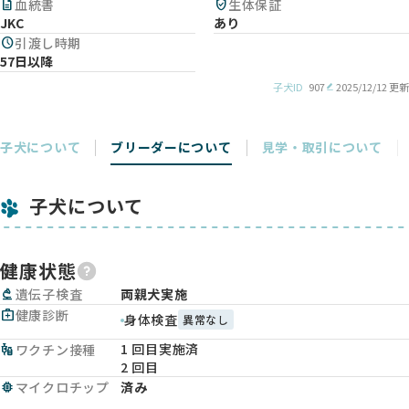
description
血統書
verified_user
生体保証
JKC
あり
schedule
引渡し時期
57日以降
子犬ID
907
2025/12/12 更新
子犬について
ブリーダーについて
見学・取引について
子犬について
健康状態
biotech
遺伝子検査
両親犬実施
medical_services
健康診断
身体検査
異常なし
1 回目実施済
vaccines
ワクチン接種
2 回目
memory
マイクロチップ
済み