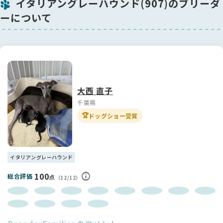
イタリアングレーハウンド(907)のブリーダ
⭐︎真っ黒男子の自己紹介⭐︎
ーについて
そんな両親の良いところを受け継いだ、真っ黒な男の子です🐶
🖤
骨太で明るい性格、おもちゃも大好きで、兄弟犬と走り回って
遊んでいます♪
お胸にほんのわずかなホワイトマーキングが薄くあります。肉
球、お爪もまっくろで色素が濃い健全な子です🐾
イタリアングレーハウンドのスタンダードが改正され「ホワイ
大西 直子
トは胸と足のみに許容される。」を満たした男の子です✨
千葉県
海外のイタリアングレーハウンド専門のブリーダーとの交流
🏆
ドッグショー受賞
で、両親犬の遺伝子検査の重要性を教えていただき早期から導
入しております🧬✨
アメリカのラボで推奨される遺伝疾患
イタリアングレーハウンド
◇FEHエナメル質形成不全ノーマル
◇PRA進行性網膜委縮症 ノーマル
100
総合評価
点
（12/12）
◇PCAG原発性閉塞性緑内障 ノーマル
それ以外に
◇PLL原発性水晶体脱臼 ノーマル