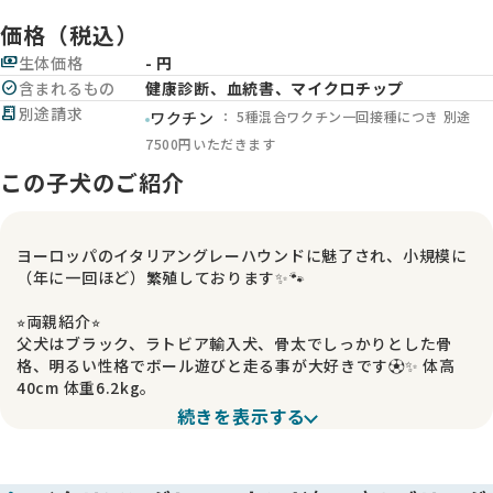
価格（税込）
payments
生体価格
- 円
check_circle
含まれるもの
健康診断、血統書、マイクロチップ
receipt_long
別途請求
： 5種混合ワクチン一回接種につき 別途
ワクチン
7500円いただきます
この子犬のご紹介
ヨーロッパのイタリアングレーハウンドに魅了され、小規模に
（年に一回ほど）繁殖しております✨🐾
⭐︎両親紹介⭐︎
父犬はブラック、ラトビア輸入犬、骨太でしっかりとした骨
格、明るい性格でボール遊びと走る事が大好きです⚽️✨ 体高
40cm 体重6.2kg。
続きを表示する
母犬はブルー、オランダ輸入犬の娘、しっかりとした骨格、ド
ッグショーにてイタリアの有名ブリーダーより大変良い評価を
頂いたことがあります🏆✨ 体高38.5cm 5.2kg。