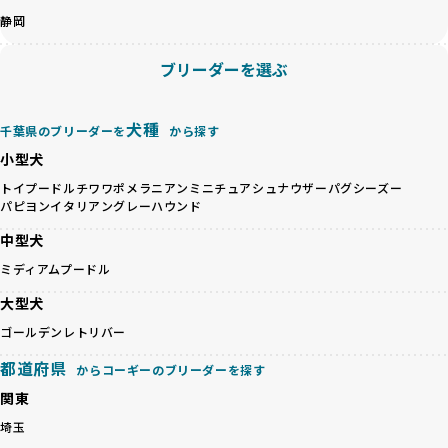
があります。
このプロセスにより、育成環境や健康管理だけでなく、ブリ
静岡
優良ブリーダーは、ワンちゃんの健康と幸せを第一に考え、
ーダー自身の理念や姿勢までも丁寧に確認しています。
ペットショップやオークションを介さずに直接飼い主に渡す
さらに、こうした評価結果は透明性を持って公開されている
ブリーダーを選ぶ
ことを大切にしています。また、彼らはお迎え先を自身で確
ため、どのブリーダーを選んでも安心して子犬をお迎えいた
認し、ワンちゃんが安心して暮らせる環境を整えるために直
だけます。
接の引き渡しを基本とします。
徹底した透明性こそが、BreederFamiliesの大きな特徴で
犬種
千葉県のブリーダーを
から探す
一方で、営利優先ブリーダーは、広範囲に販売するためにペ
す。
小型犬
ットショップやオークションを活用し、子犬の心身への影響
を軽視しがちです。
BreederFamiliesは、ペット業界が抱える命の大量生産・大
トイプードル
チワワ
ポメラニアン
ミニチュアシュナウザー
パグ
シーズー
「ペットショップ等を使わない」の詳細はこちら
パピヨン
イタリアングレーハウンド
量販売、負担の大きい流通構造、劣悪な飼育環境といった課
題に真摯に向き合っています。優良ブリーダーとの直接取引
中型犬
近年、「小さくて可愛い」「珍しい毛色」という見た目の特
を促進することで、無駄な命の消費を減らし、命を大切にす
徴が人気を集め、高値で取引されることが多くなっていま
ミディアムプードル
る社会の実現を目指しています。
す。しかし、こうした特徴には健康リスクが伴う場合が少な
さらに、売上の一部を保護団体や保護団体を支援する公益法
大型犬
くありません。極小サイズは骨や心臓に負担がかかりやす
人へ寄付しています。多くのペット販売業者が、動物福祉へ
く、レアカラーには遺伝疾患のリスクが高まることがありま
ゴールデンレトリバー
の取り組みが不十分であることを理由に寄付を断られる中、
す。
BreederFamiliesはその姿勢が評価され、寄付が実現してい
都道府県
営利優先ブリーダーは、このような流行や需要に応じて無理
からコーギーのブリーダーを探す
ます。この活動により、保護が必要なワンちゃんの救済や保
な繁殖を行いがちです。小柄な母犬を繁殖に多用して体に負
護活動の支援にも貢献しています。
関東
担をかけたり、子犬を小さく見せるために食事を減らすな
BreederFamiliesのこうした取り組みは、目の前の子犬だけ
埼玉
ど、健康を犠牲にした管理がされることもあります。このよ
でなく、すべてのワンちゃんに優しい未来を創るための大き