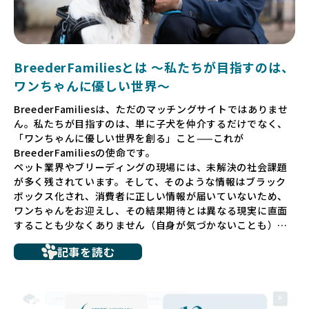
BreederFamiliesとは 〜私たちが目指すのは、
ワンちゃんに優しい世界〜
BreederFamiliesは、ただのマッチングサイトではありませ
ん。私たちが目指すのは、単に子犬を仲介するだけでなく、
「ワンちゃんに優しい世界を創る」こと——これが
BreederFamiliesの使命です。
ペット業界やブリーディングの現場には、未解決の社会課題
が多く残されています。そして、そのような情報はブラック
ボックス化され、消費者に正しい情報が届いていないため、
ワンちゃんをお迎えし、その結果期待とは異なる現実に直面
することも少なくありません（自身が気づかないことも）。
たとえば、ペットショップで購入した子犬が劣悪な環境で育
記事を読む
ち、健康面や社会性に問題を抱えていたり、またブリーダー
サイトで子犬だけを可愛く掲載されているものの、裏側では
親犬が乱繁殖によって体力を削られ、苦しい環境で過ごして
いるというケースもあります。こうした問題は、消費者にと