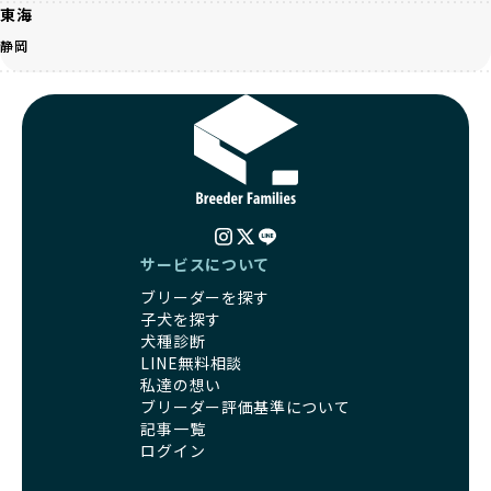
うな方法では、ワンちゃんの免疫力や体力が低下し、飼い主
な一歩です。ユーザーの皆さんがBreederFamiliesを通じて
東海
にとっても将来的な医療費やケアの負担が増える恐れがあり
子犬をお迎えすることで、こうした社会貢献活動を間接的に
静岡
ます。
支えることができます。
優良ブリーダーは、こうした流行に流されず、ワンちゃんの
健康を最優先に考えています。特に小さいワンちゃんやレア
BreederFamiliesに登録されているブリーダーは、子犬が心
カラーの子犬を販売する場合は、健康リスクを十分に理解
身ともに健康に育つための環境づくりに全力を注いでいま
し、飼い主にそのリスクについて丁寧に説明しています。食
す。
事管理もしっかり行い、成長に必要な栄養を確保するなど、
遺伝的なリスクを最小限に抑えた繁殖計画、栄養バランスが
ワンちゃんの健康を第一にした繁殖を心がけています。
考えられた食事、子犬がのびのびと動ける適度な運動環境、
「見た目以上に健康重視」の詳細はこちら
さらに獣医師と連携した健康管理まで徹底しています。
その結果、BreederFamiliesを通じてお迎えする子犬は、元
引退犬とは、繁殖期を終えたワンちゃんたちのことを指しま
サービスについて
気で健康なスタートを切れることが大きな魅力です。
す。
子犬の社会性は、家庭でのしつけをスムーズにする重要なポ
ブリーダーを探す
優良ブリーダーは、引退犬も家族の一員として、彼らの幸せ
イントです。BreederFamiliesのブリーダーは、母犬や兄弟
子犬を探す
を願っています。よって、引退後も自宅で飼育を続けるか、
犬、人との触れ合いの時間をしっかり確保し、子犬が自然に
犬種診断
信頼できる相手に譲渡するなど、ワンちゃんが幸せに暮らせ
コミュニケーション能力を身につけられるよう育てていま
LINE無料相談
るように配慮します。
す。
私達の想い
一方、営利優先ブリーダーは引退犬を「コスト」として考
家庭に迎えたその日から、すでに社会性の基盤ができている
ブリーダー評価基準について
え、早く手放すことを考えます。場合によっては、悪徳保護
ため、新しい環境にもスムーズに適応できます。
記事一覧
団体に引き渡されることもあり、ワンちゃんの生活が不安定
これにより、飼い主さんにとっても安心してスタートできる
ログイン
になる可能性が高まります。
でしょう。
引退犬に対する扱いがどうなっているかも、優良ブリーダー