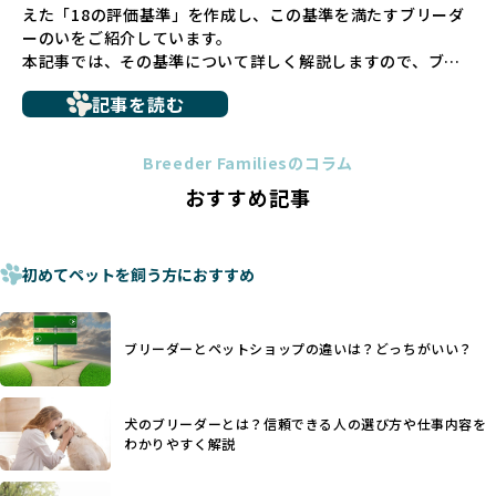
えた「18の評価基準」を作成し、この基準を満たすブリーダ
さない直接販売を採用するとともに、ペットオークションや
ーのいをご紹介しています。
ペットショップを利用するブリーダーの掲載も行ってしませ
本記事では、その基準について詳しく解説しますので、ブリ
ん。
ーダー選びの参考にしていただければ幸いです。
ペットショップを避けた方がいい理由の詳細はこちら
記事を読む
トイプードルやコーギーなどの犬種では、見た目のためだけ
多くのブリーダーサイトでは、掲載するブリーダーの審査が
に断尾（しっぽを切る）や断耳（耳を切る）が行われている
法令レベルの最低基準にとどまっていることが問題です。こ
Breeder Familiesのコラム
ことがあります。
の法令レベルの基準はブリーディング環境の最低限を定める
おすすめ記事
これは痛みを伴う処置で、ワンちゃんの身体的な負担が大き
ものに過ぎず、ワンちゃんの心身の福祉やブリーダーの責任
く、慢性的な痛みや不安感を引き起こす可能性もあります。
ある姿勢を十分に保障するものではありません。そのため、
また、しっぽや耳はワンちゃんの重要なコミュニケーション
厳格なチェックを経ていないブリーダーが掲載されることも
手段でもあるため、切断されることで他の犬や人間との意思
初めてペットを飼う方におすすめ
少なくなく、消費者にとって選択の判断が難しい現状があり
疎通が難しくなることもあります。
ます。
ヨーロッパ諸国ではこうした処置が禁止されている一方で、
さらに、書類審査のみで掲載が許可されるサイトが多く、実
日本ではいまだ行われる場合があります。
際の飼育環境やブリーダーの姿勢が見えにくい点も課題で
ブリーダーとペットショップの違いは？どっちがいい？
優良ブリーダーは動物福祉を優先し、ワンちゃんの自然な姿
す。こうしたサイトでは、ブリーダーが記載する情報が主で
を大切にするため断尾・断耳を行いません。
あり、実際の現場や日々のケアの状況がわからないため、営
一方、営利優先ブリーダーでは「見た目が良く売れやすい」
利優先の「悪徳ブリーダー」が含まれるリスクが高まりま
犬のブリーダーとは？信頼できる人の選び方や仕事内容を
ことを理由に断尾や断耳を行うことがあり、中には麻酔なし
す。
わかりやすく解説
で処置するケースも見受けられます。
BreederFamiliesでは、ワンちゃんを大切にする「優良ブリ
「耳やしっぽを切らない」詳細はこちら
ーダー」のみを紹介するために、法令を超えた独自の基準を