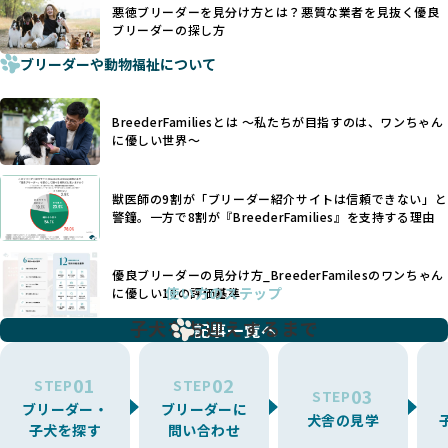
設け、ブリーダーの理念や飼育環境の厳格なチェックを行っ
悪徳ブリーダーを見分け方とは？悪質な業者を見抜く優良
犬種ごとに異なる健康リスクや育て方のポイントを理解し、
ブリーダーの探し方
ています。
適切に対応するためには、深い知識と豊富な経験が欠かせま
ブリーダーや動物福祉について
せん。現在、犬種は200種類以上あり、それぞれに特有の健康
一部の営利優先のブリーディングでは、母犬の出産負担を考
リスクや性格特性が存在します。
えずに大量繁殖が行われ、親犬が心身ともに疲弊するケース
たとえば、パグは呼吸器系のトラブルを抱えやすく、ラブラ
が見られます。さらに、コストカットのために食事を減らし
BreederFamiliesとは 〜私たちが目指すのは、ワンちゃん
ドール・レトリバーには股関節形成不全への注意が必要で
たり、栄養のない食事を与える、適切な健康管理が行われな
に優しい世界〜
す。このような犬種ごとの違いを熟知し、適切なケアを提供
いなど、ワンちゃんの健康と福祉が犠牲にされることも少な
できるかどうかは、ブリーダーの専門性に大きく関わりま
くありません。
す。
獣医師の9割が「ブリーダー紹介サイトは信頼できない」と
また、健康リスクが予測しづらいミックス犬の繁殖や、愛情
優良ブリーダーは、少数の犬種（一般的に3種以内）に絞って
警鐘。一方で8割が『BreederFamilies』を支持する理由
が行き届かない多頭飼育等も問題です。これらのブリーディ
繁殖を行い、各犬種の特徴を熟知しています。これにより、
ング手法は、ワンちゃんの福祉を無視し、利益のみを追求す
犬種ごとの健康管理や繁殖において質の高いケアを提供する
るブリーダーによるものが多く、消費者にとっても深刻な課
優良ブリーダーの見分け方_BreederFamilesのワンちゃん
ことが可能です。
題となっています。
使い方のステップ
に優しい18の評価基準
一方、営利優先ブリーダーは流行や需要に応じて扱う犬種を
BreederFamiliesでは、こうしたワンちゃんに優しくないブ
増やす傾向があり、犬種ごとに異なる健康問題や適切な育成
子犬をお迎えするまで
リーディングをなくすため、すべてのワンちゃんを家族のよ
記事一覧へ
環境を十分に考慮しない場合があります。こうしたブリーダ
うに大切に飼育・繁殖を行っている「優良ブリーダー」のみ
ーでは、ワンちゃんが適切なケアを受けられず、健康を損ね
を厳選しています。
01
02
たりストレスを抱えたりするリスクが高まります。
STEP
STEP
03
STEP
「少数の犬種に集中」の詳細はこちら
ブリーダー・
ブリーダーに
BreederFamiliesでは、アニマルウェルフェアを最優先に考
犬舎の見学
子犬を探す
問い合わせ
えた6つの絶対基準と12の総合基準を設定しています。これに
近年、ミックス犬はユニークな見た目や性格で人気がありま