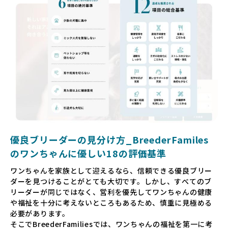
っても大きな負担であり、ワンちゃん自身にとっても非常に
望ましくない環境です。
だからこそ、私たちは正しい情報と安心して選べる場所を提
供すべきだと考えています。BreederFamiliesでは、ワンち
ゃんを家族のように愛する「優良ブリーダー」のみを独自の
厳しい基準で厳選し、その評価基準や評価結果をオープンに
しています。これにより、消費者の皆様が安心して子犬やブ
リーダーを選べる環境を整えています。
そして、消費者の皆様が正しい情報をもとに優良ブリーダー
を求めることで、ワンちゃんを家族のように愛する優良ブリ
ーダーが増え、営利優先の「悪徳ブリーダー」が自然と淘汰
される社会を目指しています。目の前の子犬だけでなく、親
犬や引退犬も大切にされる環境を作り上げ、すべてのワンち
優良ブリーダーの見分け方_BreederFamiles
ゃんに優しい世界を築いていきたいと考えています。
のワンちゃんに優しい18の評価基準
ペットショップでの生体販売では、ワンちゃんが健やかに成
ワンちゃんを家族として迎えるなら、信頼できる優良ブリー
長するための環境が十分に整っていない場合が多く、販売ま
ダーを見つけることがとても大切です。しかし、すべてのブ
での間に過密な環境や長距離移動のストレスを受けることが
リーダーが同じではなく、営利を優先してワンちゃんの健康
少なくありません。このような環境は、健康リスクや社会性
や福祉を十分に考えないところもあるため、慎重に見極める
の問題につながりやすく、ワンちゃんにとっても望ましいと
必要があります。
は言えません。
そこでBreederFamiliesでは、ワンちゃんの福祉を第一に考
こうした背景から、BreederFamiliesはペットショップを介