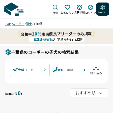
メニュー
犬種診断
検索
お気に入り
ログイン
TOP
コーギー
関東
千葉県
10%
優良ブリーダーのみ掲載
合格率
未満
獣医師の約8割
が「信頼できる」と回答
千葉県のコーギーの子犬の検索結果
犬種
コーギー ウェルシュ・コーギー・ペンブローク ウェルシュ
地域
千葉県
絞り込み
0
検索結果
件