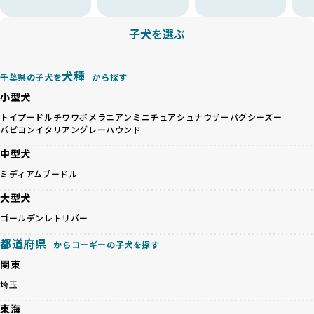
より、ワンちゃんが心身ともに健やかに過ごせる環境で育つ
すが、無計画な交配には健康リスクが伴います。異なる犬種
ことを徹底しています。
の特徴を持つことで予測しにくい健康問題が発生する可能性
子犬を選ぶ
BreederFamiliesでは、以下の6項目を必須条件とし、これら
が高く、診断や治療も複雑化する場合があります。また、ミ
を満たすブリーダーのみを選定しています：
ックス犬は成長後の性格や体格が予測しづらく、飼い主が期
これらの基準により、ワンちゃんの健全な成長と動物福祉に
待する理想と現実が大きく異なることも少なくありません。
犬種
基づいた責任あるブリーディングを確保しています。
千葉県の子犬を
から探す
優良ブリーダーは、犬種ごとの遺伝的特徴を守り、安定した
さらに、健康管理、社会性の育成、遺伝子検査、食事や運動
小型犬
健康と性格を次世代に引き継ぐために、ミックス犬の繁殖を
の質など、ワンちゃんの心身に配慮した飼育環境が整ってい
避けます。無計画な交配がもたらすリスクを理解し、飼い主
トイプードル
チワワ
ポメラニアン
ミニチュアシュナウザー
パグ
シーズー
るかを評価する12項目の総合基準を設けています。これによ
パピヨン
イタリアングレーハウンド
への十分な説明とアフターフォローを確保できる範囲での繁
り、より高い基準をクリアしたブリーダーだけを厳選してい
殖を徹底しているのです。
ます。
中型犬
一方、営利優先ブリーダーは流行や需要に応じて安易にミッ
その結果、合格率10%未満という厳しい基準をクリアした優
ミディアムプードル
クス犬を繁殖し、健康管理や飼い主への配慮が不十分なこと
良ブリーダーのみが登録されています。
が多く見受けられます。場合によっては、チワワ×ハスキー
BreederFamiliesでは、法令に準拠するだけでなく、ワンち
大型犬
等体格の異なるリスクの高い交配を行うこともあります。
ゃんを家族のように愛するという理念を共有するブリーダー
ゴールデンレトリバー
「ミックス犬を繁殖しない」の詳細はこちら
のみを厳選しています。これにより、ユーザーの皆さんに安
心して選べる選択肢を提供しています。
都道府県
からコーギーの子犬を探す
ペットショップやペットオークションは、流通過程でワンち
「BreederFamilesのワンちゃんに優しい18の評価基準」は
関東
ゃんが長時間の輸送を強いられたり、狭いケージに閉じ込め
こちら
られるなど、心身に大きな負担がかかります。このような環
埼玉
境は、ストレスや感染リスクを増大させるだけでなく、ワン
BreederFamiliesでは、すべてのブリーダーを書類審査、直
東海
ちゃんの社会性や基本的なしつけにも悪影響を与える可能性
接のヒアリング、現地確認を通じて厳しく評価しています。