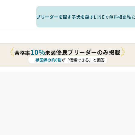
ブリーダーを探す
子犬を探す
LINEで無料相談
私
10%
優良ブリーダーのみ掲載
合格率
未満
獣医師の約8割
が「信頼できる」と回答