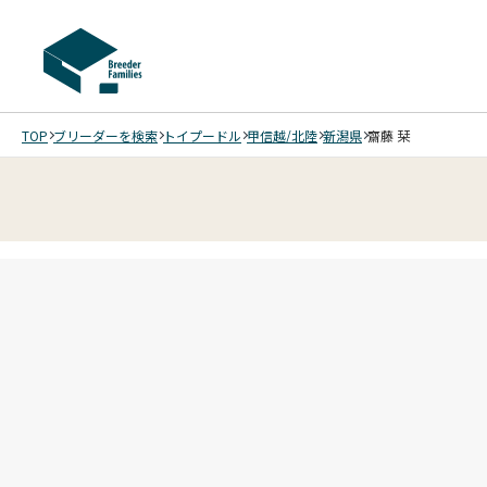
TOP
ブリーダーを検索
トイプードル
甲信越/北陸
新潟県
齋藤 栞