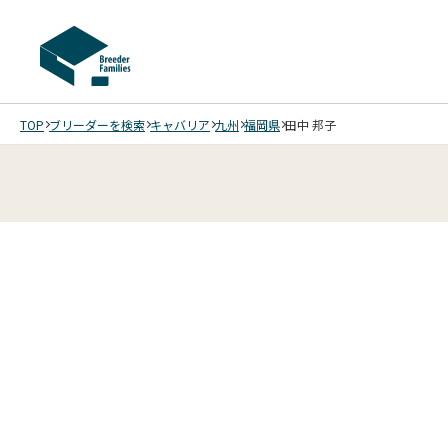
TOP
ブリーダーを検索
キャバリア
九州
福岡県
田中 邦子
4
4
4
4
/
/