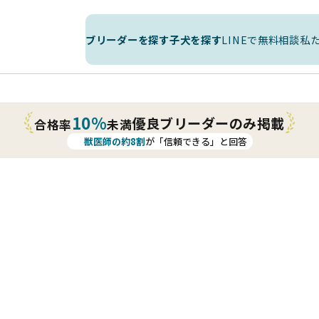
ブリーダーを探す
子犬を探す
LINEで無料相談
私
10%
優良ブリーダーのみ掲載
合格率
未満
獣医師の約8割
が「信頼できる」と回答