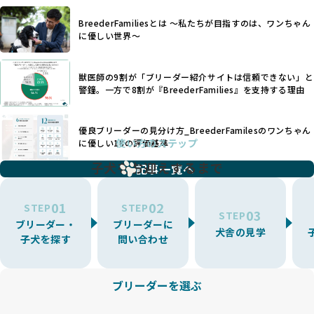
リスクや性格特性が存在します。
えずに大量繁殖が行われ、親犬が心身ともに疲弊するケース
たとえば、パグは呼吸器系のトラブルを抱えやすく、ラブラ
が見られます。さらに、コストカットのために食事を減らし
BreederFamiliesとは 〜私たちが目指すのは、ワンちゃん
ドール・レトリバーには股関節形成不全への注意が必要で
たり、栄養のない食事を与える、適切な健康管理が行われな
に優しい世界〜
す。このような犬種ごとの違いを熟知し、適切なケアを提供
いなど、ワンちゃんの健康と福祉が犠牲にされることも少な
できるかどうかは、ブリーダーの専門性に大きく関わりま
くありません。
す。
獣医師の9割が「ブリーダー紹介サイトは信頼できない」と
また、健康リスクが予測しづらいミックス犬の繁殖や、愛情
優良ブリーダーは、少数の犬種（一般的に3種以内）に絞って
警鐘。一方で8割が『BreederFamilies』を支持する理由
が行き届かない多頭飼育等も問題です。これらのブリーディ
繁殖を行い、各犬種の特徴を熟知しています。これにより、
ング手法は、ワンちゃんの福祉を無視し、利益のみを追求す
犬種ごとの健康管理や繁殖において質の高いケアを提供する
るブリーダーによるものが多く、消費者にとっても深刻な課
優良ブリーダーの見分け方_BreederFamilesのワンちゃん
ことが可能です。
題となっています。
使い方のステップ
に優しい18の評価基準
一方、営利優先ブリーダーは流行や需要に応じて扱う犬種を
BreederFamiliesでは、こうしたワンちゃんに優しくないブ
増やす傾向があり、犬種ごとに異なる健康問題や適切な育成
子犬をお迎えするまで
リーディングをなくすため、すべてのワンちゃんを家族のよ
記事一覧へ
環境を十分に考慮しない場合があります。こうしたブリーダ
うに大切に飼育・繁殖を行っている「優良ブリーダー」のみ
ーでは、ワンちゃんが適切なケアを受けられず、健康を損ね
を厳選しています。
01
02
たりストレスを抱えたりするリスクが高まります。
STEP
STEP
03
STEP
「少数の犬種に集中」の詳細はこちら
ブリーダー・
ブリーダーに
BreederFamiliesでは、アニマルウェルフェアを最優先に考
犬舎の見学
子犬を探す
問い合わせ
えた6つの絶対基準と12の総合基準を設定しています。これに
近年、ミックス犬はユニークな見た目や性格で人気がありま
より、ワンちゃんが心身ともに健やかに過ごせる環境で育つ
すが、無計画な交配には健康リスクが伴います。異なる犬種
ことを徹底しています。
の特徴を持つことで予測しにくい健康問題が発生する可能性
ブリーダーを選ぶ
BreederFamiliesでは、以下の6項目を必須条件とし、これら
が高く、診断や治療も複雑化する場合があります。また、ミ
を満たすブリーダーのみを選定しています：
ックス犬は成長後の性格や体格が予測しづらく、飼い主が期
これらの基準により、ワンちゃんの健全な成長と動物福祉に