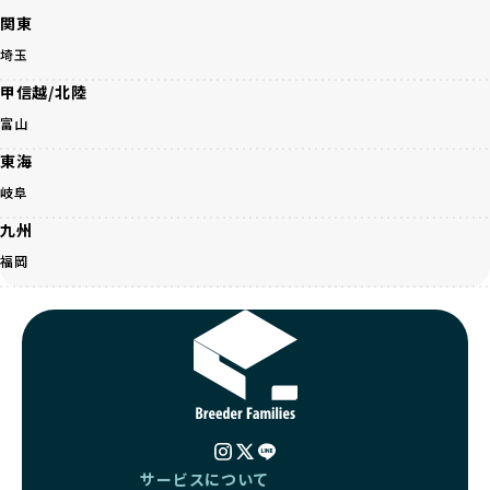
認し、ワンちゃんが安心して暮らせる環境を整えるために直
だけます。
関東
接の引き渡しを基本とします。
徹底した透明性こそが、BreederFamiliesの大きな特徴で
一方で、営利優先ブリーダーは、広範囲に販売するためにペ
埼玉
す。
ットショップやオークションを活用し、子犬の心身への影響
甲信越/北陸
を軽視しがちです。
BreederFamiliesは、ペット業界が抱える命の大量生産・大
「ペットショップ等を使わない」の詳細はこちら
富山
量販売、負担の大きい流通構造、劣悪な飼育環境といった課
題に真摯に向き合っています。優良ブリーダーとの直接取引
東海
近年、「小さくて可愛い」「珍しい毛色」という見た目の特
を促進することで、無駄な命の消費を減らし、命を大切にす
徴が人気を集め、高値で取引されることが多くなっていま
岐阜
る社会の実現を目指しています。
す。しかし、こうした特徴には健康リスクが伴う場合が少な
さらに、売上の一部を保護団体や保護団体を支援する公益法
九州
くありません。極小サイズは骨や心臓に負担がかかりやす
人へ寄付しています。多くのペット販売業者が、動物福祉へ
く、レアカラーには遺伝疾患のリスクが高まることがありま
福岡
の取り組みが不十分であることを理由に寄付を断られる中、
す。
BreederFamiliesはその姿勢が評価され、寄付が実現してい
営利優先ブリーダーは、このような流行や需要に応じて無理
ます。この活動により、保護が必要なワンちゃんの救済や保
な繁殖を行いがちです。小柄な母犬を繁殖に多用して体に負
護活動の支援にも貢献しています。
担をかけたり、子犬を小さく見せるために食事を減らすな
BreederFamiliesのこうした取り組みは、目の前の子犬だけ
ど、健康を犠牲にした管理がされることもあります。このよ
でなく、すべてのワンちゃんに優しい未来を創るための大き
うな方法では、ワンちゃんの免疫力や体力が低下し、飼い主
な一歩です。ユーザーの皆さんがBreederFamiliesを通じて
にとっても将来的な医療費やケアの負担が増える恐れがあり
子犬をお迎えすることで、こうした社会貢献活動を間接的に
ます。
支えることができます。
優良ブリーダーは、こうした流行に流されず、ワンちゃんの
サービスについて