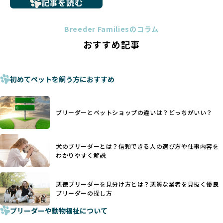
記事を読む
トイプードルやコーギーなどの犬種では、見た目のためだけ
多くのブリーダーサイトでは、掲載するブリーダーの審査が
に断尾（しっぽを切る）や断耳（耳を切る）が行われている
法令レベルの最低基準にとどまっていることが問題です。こ
Breeder Familiesのコラム
ことがあります。
の法令レベルの基準はブリーディング環境の最低限を定める
おすすめ記事
これは痛みを伴う処置で、ワンちゃんの身体的な負担が大き
ものに過ぎず、ワンちゃんの心身の福祉やブリーダーの責任
く、慢性的な痛みや不安感を引き起こす可能性もあります。
ある姿勢を十分に保障するものではありません。そのため、
また、しっぽや耳はワンちゃんの重要なコミュニケーション
厳格なチェックを経ていないブリーダーが掲載されることも
手段でもあるため、切断されることで他の犬や人間との意思
初めてペットを飼う方におすすめ
少なくなく、消費者にとって選択の判断が難しい現状があり
疎通が難しくなることもあります。
ます。
ヨーロッパ諸国ではこうした処置が禁止されている一方で、
さらに、書類審査のみで掲載が許可されるサイトが多く、実
日本ではいまだ行われる場合があります。
際の飼育環境やブリーダーの姿勢が見えにくい点も課題で
ブリーダーとペットショップの違いは？どっちがいい？
優良ブリーダーは動物福祉を優先し、ワンちゃんの自然な姿
す。こうしたサイトでは、ブリーダーが記載する情報が主で
を大切にするため断尾・断耳を行いません。
あり、実際の現場や日々のケアの状況がわからないため、営
一方、営利優先ブリーダーでは「見た目が良く売れやすい」
利優先の「悪徳ブリーダー」が含まれるリスクが高まりま
犬のブリーダーとは？信頼できる人の選び方や仕事内容を
ことを理由に断尾や断耳を行うことがあり、中には麻酔なし
す。
わかりやすく解説
で処置するケースも見受けられます。
BreederFamiliesでは、ワンちゃんを大切にする「優良ブリ
「耳やしっぽを切らない」詳細はこちら
ーダー」のみを紹介するために、法令を超えた独自の基準を
設け、ブリーダーの理念や飼育環境の厳格なチェックを行っ
悪徳ブリーダーを見分け方とは？悪質な業者を見抜く優良
犬種ごとに異なる健康リスクや育て方のポイントを理解し、
ブリーダーの探し方
ています。
適切に対応するためには、深い知識と豊富な経験が欠かせま
ブリーダーや動物福祉について
せん。現在、犬種は200種類以上あり、それぞれに特有の健康
一部の営利優先のブリーディングでは、母犬の出産負担を考