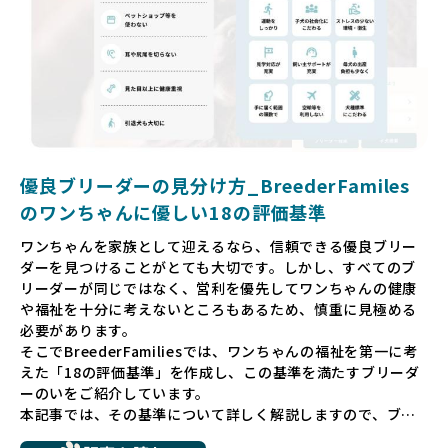
厳しい基準で厳選し、その評価基準や評価結果をオープンに
しています。これにより、消費者の皆様が安心して子犬やブ
リーダーを選べる環境を整えています。
そして、消費者の皆様が正しい情報をもとに優良ブリーダー
を求めることで、ワンちゃんを家族のように愛する優良ブリ
ーダーが増え、営利優先の「悪徳ブリーダー」が自然と淘汰
される社会を目指しています。目の前の子犬だけでなく、親
犬や引退犬も大切にされる環境を作り上げ、すべてのワンち
優良ブリーダーの見分け方_BreederFamiles
ゃんに優しい世界を築いていきたいと考えています。
のワンちゃんに優しい18の評価基準
ペットショップでの生体販売では、ワンちゃんが健やかに成
ワンちゃんを家族として迎えるなら、信頼できる優良ブリー
長するための環境が十分に整っていない場合が多く、販売ま
ダーを見つけることがとても大切です。しかし、すべてのブ
での間に過密な環境や長距離移動のストレスを受けることが
リーダーが同じではなく、営利を優先してワンちゃんの健康
少なくありません。このような環境は、健康リスクや社会性
や福祉を十分に考えないところもあるため、慎重に見極める
の問題につながりやすく、ワンちゃんにとっても望ましいと
必要があります。
は言えません。
そこでBreederFamiliesでは、ワンちゃんの福祉を第一に考
こうした背景から、BreederFamiliesはペットショップを介
えた「18の評価基準」を作成し、この基準を満たすブリーダ
さない直接販売を採用するとともに、ペットオークションや
ーのいをご紹介しています。
ペットショップを利用するブリーダーの掲載も行ってしませ
本記事では、その基準について詳しく解説しますので、ブリ
ん。
ーダー選びの参考にしていただければ幸いです。
ペットショップを避けた方がいい理由の詳細はこちら