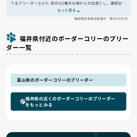
てるブリーダーさん🐾 母犬は2歳半以降からの出産とし、連続出産
は避けるなど、心身への負担にしっかり配慮。 スタンダードを重
もっと見る
視したブリーディングで、海外の優良血統を受け継ぎ、ドッグショ
動物取扱事業登録番号：第080085号
ーにも精力的に参加されています✨
福井県付近のボーダーコリーのブリー
ダー一覧
富山県のボーダーコリーのブリーダー
福井県の近くのボーダーコリーのブリーダー
をもっとみる