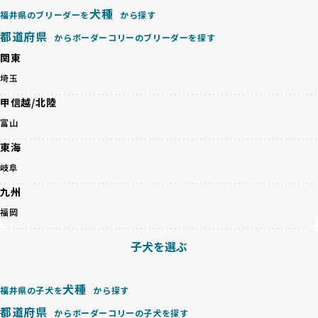
待する理想と現実が大きく異なることも少なくありません。
犬種
基づいた責任あるブリーディングを確保しています。
福井県のブリーダーを
から探す
優良ブリーダーは、犬種ごとの遺伝的特徴を守り、安定した
さらに、健康管理、社会性の育成、遺伝子検査、食事や運動
都道府県
からボーダーコリーのブリーダーを探す
健康と性格を次世代に引き継ぐために、ミックス犬の繁殖を
の質など、ワンちゃんの心身に配慮した飼育環境が整ってい
避けます。無計画な交配がもたらすリスクを理解し、飼い主
関東
るかを評価する12項目の総合基準を設けています。これによ
への十分な説明とアフターフォローを確保できる範囲での繁
り、より高い基準をクリアしたブリーダーだけを厳選してい
埼玉
殖を徹底しているのです。
ます。
一方、営利優先ブリーダーは流行や需要に応じて安易にミッ
甲信越/北陸
その結果、合格率10%未満という厳しい基準をクリアした優
クス犬を繁殖し、健康管理や飼い主への配慮が不十分なこと
良ブリーダーのみが登録されています。
富山
が多く見受けられます。場合によっては、チワワ×ハスキー
BreederFamiliesでは、法令に準拠するだけでなく、ワンち
等体格の異なるリスクの高い交配を行うこともあります。
東海
ゃんを家族のように愛するという理念を共有するブリーダー
「ミックス犬を繁殖しない」の詳細はこちら
のみを厳選しています。これにより、ユーザーの皆さんに安
岐阜
心して選べる選択肢を提供しています。
ペットショップやペットオークションは、流通過程でワンち
九州
「BreederFamilesのワンちゃんに優しい18の評価基準」は
ゃんが長時間の輸送を強いられたり、狭いケージに閉じ込め
こちら
福岡
られるなど、心身に大きな負担がかかります。このような環
境は、ストレスや感染リスクを増大させるだけでなく、ワン
BreederFamiliesでは、すべてのブリーダーを書類審査、直
子犬を選ぶ
ちゃんの社会性や基本的なしつけにも悪影響を与える可能性
接のヒアリング、現地確認を通じて厳しく評価しています。
があります。
このプロセスにより、育成環境や健康管理だけでなく、ブリ
優良ブリーダーは、ワンちゃんの健康と幸せを第一に考え、
ーダー自身の理念や姿勢までも丁寧に確認しています。
犬種
福井県の子犬を
から探す
ペットショップやオークションを介さずに直接飼い主に渡す
さらに、こうした評価結果は透明性を持って公開されている
ことを大切にしています。また、彼らはお迎え先を自身で確
都道府県
ため、どのブリーダーを選んでも安心して子犬をお迎えいた
からボーダーコリーの子犬を探す