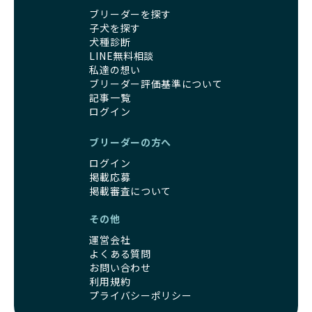
健康を最優先に考えています。特に小さいワンちゃんやレア
BreederFamiliesに登録されているブリーダーは、子犬が心
ブリーダーを探す
カラーの子犬を販売する場合は、健康リスクを十分に理解
身ともに健康に育つための環境づくりに全力を注いでいま
子犬を探す
し、飼い主にそのリスクについて丁寧に説明しています。食
す。
犬種診断
事管理もしっかり行い、成長に必要な栄養を確保するなど、
遺伝的なリスクを最小限に抑えた繁殖計画、栄養バランスが
LINE無料相談
ワンちゃんの健康を第一にした繁殖を心がけています。
考えられた食事、子犬がのびのびと動ける適度な運動環境、
私達の想い
「見た目以上に健康重視」の詳細はこちら
さらに獣医師と連携した健康管理まで徹底しています。
ブリーダー評価基準について
その結果、BreederFamiliesを通じてお迎えする子犬は、元
記事一覧
引退犬とは、繁殖期を終えたワンちゃんたちのことを指しま
気で健康なスタートを切れることが大きな魅力です。
ログイン
す。
子犬の社会性は、家庭でのしつけをスムーズにする重要なポ
優良ブリーダーは、引退犬も家族の一員として、彼らの幸せ
イントです。BreederFamiliesのブリーダーは、母犬や兄弟
ブリーダーの方へ
を願っています。よって、引退後も自宅で飼育を続けるか、
犬、人との触れ合いの時間をしっかり確保し、子犬が自然に
信頼できる相手に譲渡するなど、ワンちゃんが幸せに暮らせ
ログイン
コミュニケーション能力を身につけられるよう育てていま
るように配慮します。
掲載応募
す。
一方、営利優先ブリーダーは引退犬を「コスト」として考
掲載審査について
家庭に迎えたその日から、すでに社会性の基盤ができている
え、早く手放すことを考えます。場合によっては、悪徳保護
ため、新しい環境にもスムーズに適応できます。
その他
団体に引き渡されることもあり、ワンちゃんの生活が不安定
これにより、飼い主さんにとっても安心してスタートできる
になる可能性が高まります。
でしょう。
運営会社
引退犬に対する扱いがどうなっているかも、優良ブリーダー
BreederFamiliesのブリーダーは、犬種に関する豊富な知識
よくある質問
を見分けるポイントとなります。
と経験を持っています。そのため、子犬を迎えた後の健康管
お問い合わせ
「引退犬も大切に」の詳細はこちら
利用規約
理やしつけ、生活スタイルに合わせた育て方について、丁寧
プライバシーポリシー
なアドバイスを受けられます。「この犬種ならではの特徴
社会化とは、ワンちゃんが人間や他の犬、日常の環境にスム
は？」「食事はどうしたらいい？」など、疑問や悩みがあれ