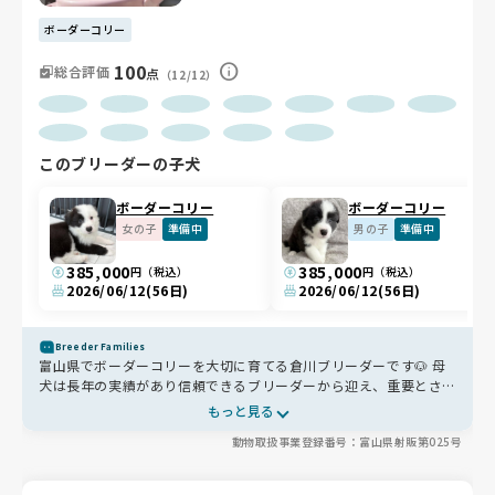
ボーダーコリー
100
総合評価
点
（12/12）
このブリーダーの子犬
ボーダーコリー
ボーダーコリー
女の子
準備中
男の子
準備中
385,000
385,000
円（税込）
円（税込）
2026/06/12
(56日)
2026/06/12
(56日)
Breeder Families
富山県でボーダーコリーを大切に育てる倉川ブリーダーです🐶 母
犬は長年の実績があり信頼できるブリーダーから迎え、重要とされ
る5項目の遺伝子検査もすべてクリアした健全な血筋。繁殖犬は定
もっと見る
期的な受診とレントゲンで股関節まで確認しています。食事は油分
動物取扱事業登録番号：富山県射販第025号
控えめで原材料の良いフードを選び、その子の体に合わせて丁寧に
見極め🍚 庭の約60坪の専用ドッグランで伸び伸びと運動でき、1
日3回の清掃やエアコンでの温湿度管理で、清潔で快適な環境を整