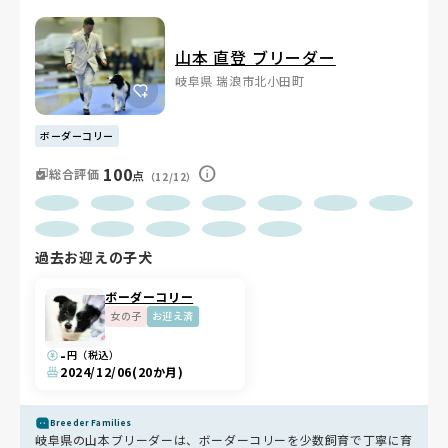
えています🐾 多くても5頭以内の少数飼育で、一頭一頭に愛情を注
いでいます✨
山本 直登 ブリーダー
岐阜県 瑞浪市北小田町
ボーダーコリー
100
総合評価
点
（12/12）
過去お迎えの子犬
ボーダーコリー
女の子
お迎え済
-
円（税込）
2024/12/06
(20か月)
Breeder Families
岐阜県の山本ブリーダーは、ボーダーコリーを少数飼育で丁寧に育