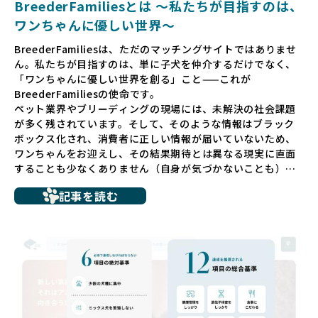
BreederFamiliesとは 〜私たちが目指すのは、
ワンちゃんに優しい世界〜
BreederFamiliesは、ただのマッチングサイトではありませ
ん。私たちが目指すのは、単に子犬を仲介するだけでなく、
「ワンちゃんに優しい世界を創る」こと——これが
BreederFamiliesの使命です。
ペット業界やブリーディングの現場には、未解決の社会課題
が多く残されています。そして、そのような情報はブラック
ボックス化され、消費者に正しい情報が届いていないため、
ワンちゃんをお迎えし、その結果期待とは異なる現実に直面
することも少なくありません（自身が気づかないことも）。
たとえば、ペットショップで購入した子犬が劣悪な環境で育
記事を読む
ち、健康面や社会性に問題を抱えていたり、またブリーダー
サイトで子犬だけを可愛く掲載されているものの、裏側では
親犬が乱繁殖によって体力を削られ、苦しい環境で過ごして
いるというケースもあります。こうした問題は、消費者にと
っても大きな負担であり、ワンちゃん自身にとっても非常に
望ましくない環境です。
だからこそ、私たちは正しい情報と安心して選べる場所を提
供すべきだと考えています。BreederFamiliesでは、ワンち
ゃんを家族のように愛する「優良ブリーダー」のみを独自の