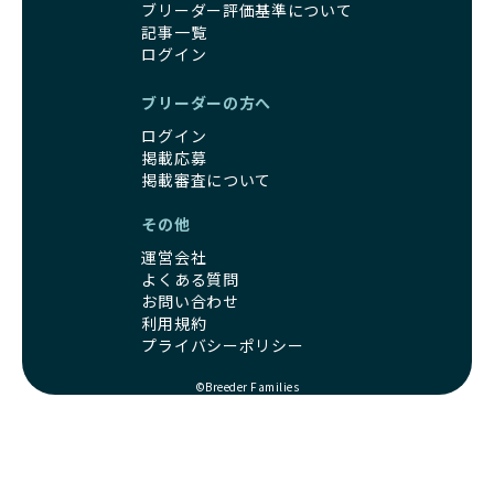
る時期と重なるため、ワンちゃんが人や他の犬、家庭環境に
クリアした方々だけです。運営チームがブリーダーに直接ヒ
ブリーダー評価基準について
対して適応力を高めるための基礎を築く貴重な機会となりま
アリングを行い、現地確認を経て透明性の高い情報を公開し
記事一覧
す。
ています。
ログイン
優良ブリーダーは、母犬との愛情ある触れ合いや、兄弟犬や
これにより、ユーザーは見た目だけでなく、育成環境や健康
他の犬との遊び、人や日常的な家庭環境への慣れを促すこと
管理体制、社会性の取り組みといった客観的なデータを基に
ブリーダーの方へ
で社会化を進めています。これにより、新しい家族に迎えら
安心して子犬を選ぶことができます。
ログイン
れた後もストレスなく過ごせるようサポートします。
子犬のお迎えまでのやりとりに不安を感じる方も多いかもし
掲載応募
営利優先ブリーダーは、母犬から早期に分離し、ケージ内で
れませんが、BreederFamiliesならその心配は無用です。
掲載審査について
の生活が中心となるため、ワンちゃんが他の犬や人と触れ合
運営チームがブリーダーとのやりとりを全面的にサポートし
う機会が少なく、社会性が十分に育たないことがあります。
ます。不明点やトラブルが発生した場合も迅速に対応するた
その他
こうしたワンちゃんは、家庭環境に適応しづらくなるリスク
め、安心してお迎え準備を進められます。
が高まります。
運営会社
さらに、LINEでの無料相談も提供しており、気軽に質問でき
「社会化にこだわる」の詳細はこちら
よくある質問
るのもBreederFamiliesならではの魅力です。
お問い合わせ
利用規約
出産は母犬にとって大きな負担がかかる命がけの行為であ
BreederFamiliesは、厳しい基準と徹底した審査プロセスを
プライバシーポリシー
り、その健康状態が子犬にも影響を与えます。出産時に母犬
通じて「ワンちゃんに優しい世界を創る」ことを目指してい
が健康であることは、母犬自身の負担を軽減するだけでな
ます。単なる仲介サービスを超え、ワンちゃんの健康と幸
©Breeder Families
く、生まれてくる子犬の健康や成長にも大きく影響します。
福、飼い主様の安心を第一に考えるプラットフォームとし
よって、母犬の健康を配慮した出産管理が非常に重要です。
て、ワンちゃんを家族のように愛する優良ブリーダーのみを
優良ブリーダーは、母犬の健康状態に細心の注意を払い、獣
厳選し紹介しています。
医師と相談しながら出産のタイミングや間隔を適切に決定し
この取り組みにより、BreederFamiliesでは、飼い主様がワ
ます。法令を基本としつつも、母犬の体調を第一に考え、初
ンちゃんを安心して迎え入れられる出会いを提供していま