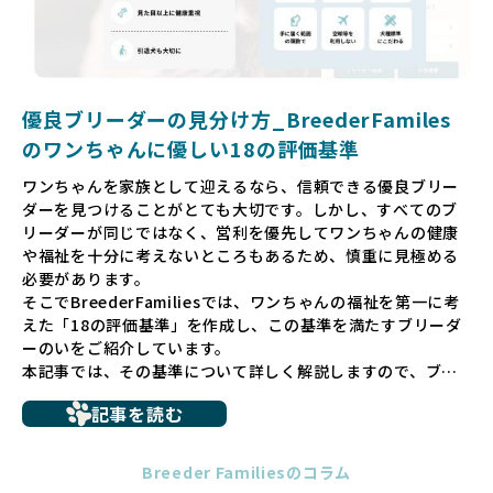
そして、消費者の皆様が正しい情報をもとに優良ブリーダー
を求めることで、ワンちゃんを家族のように愛する優良ブリ
ーダーが増え、営利優先の「悪徳ブリーダー」が自然と淘汰
される社会を目指しています。目の前の子犬だけでなく、親
犬や引退犬も大切にされる環境を作り上げ、すべてのワンち
優良ブリーダーの見分け方_BreederFamiles
ゃんに優しい世界を築いていきたいと考えています。
のワンちゃんに優しい18の評価基準
ペットショップでの生体販売では、ワンちゃんが健やかに成
ワンちゃんを家族として迎えるなら、信頼できる優良ブリー
長するための環境が十分に整っていない場合が多く、販売ま
ダーを見つけることがとても大切です。しかし、すべてのブ
での間に過密な環境や長距離移動のストレスを受けることが
リーダーが同じではなく、営利を優先してワンちゃんの健康
少なくありません。このような環境は、健康リスクや社会性
や福祉を十分に考えないところもあるため、慎重に見極める
の問題につながりやすく、ワンちゃんにとっても望ましいと
必要があります。
は言えません。
そこでBreederFamiliesでは、ワンちゃんの福祉を第一に考
こうした背景から、BreederFamiliesはペットショップを介
えた「18の評価基準」を作成し、この基準を満たすブリーダ
さない直接販売を採用するとともに、ペットオークションや
ーのいをご紹介しています。
ペットショップを利用するブリーダーの掲載も行ってしませ
本記事では、その基準について詳しく解説しますので、ブリ
ん。
ーダー選びの参考にしていただければ幸いです。
ペットショップを避けた方がいい理由の詳細はこちら
記事を読む
トイプードルやコーギーなどの犬種では、見た目のためだけ
多くのブリーダーサイトでは、掲載するブリーダーの審査が
に断尾（しっぽを切る）や断耳（耳を切る）が行われている
法令レベルの最低基準にとどまっていることが問題です。こ
Breeder Familiesのコラム
ことがあります。
の法令レベルの基準はブリーディング環境の最低限を定める