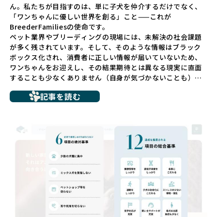
ん。私たちが目指すのは、単に子犬を仲介するだけでなく、
「ワンちゃんに優しい世界を創る」こと——これが
BreederFamiliesの使命です。
ペット業界やブリーディングの現場には、未解決の社会課題
が多く残されています。そして、そのような情報はブラック
ボックス化され、消費者に正しい情報が届いていないため、
ワンちゃんをお迎えし、その結果期待とは異なる現実に直面
することも少なくありません（自身が気づかないことも）。
たとえば、ペットショップで購入した子犬が劣悪な環境で育
記事を読む
ち、健康面や社会性に問題を抱えていたり、またブリーダー
サイトで子犬だけを可愛く掲載されているものの、裏側では
親犬が乱繁殖によって体力を削られ、苦しい環境で過ごして
いるというケースもあります。こうした問題は、消費者にと
っても大きな負担であり、ワンちゃん自身にとっても非常に
望ましくない環境です。
だからこそ、私たちは正しい情報と安心して選べる場所を提
供すべきだと考えています。BreederFamiliesでは、ワンち
ゃんを家族のように愛する「優良ブリーダー」のみを独自の
厳しい基準で厳選し、その評価基準や評価結果をオープンに
しています。これにより、消費者の皆様が安心して子犬やブ
リーダーを選べる環境を整えています。