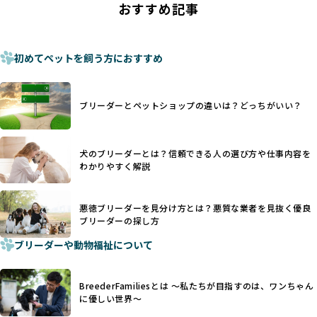
おすすめ記事
これは痛みを伴う処置で、ワンちゃんの身体的な負担が大き
ものに過ぎず、ワンちゃんの心身の福祉やブリーダーの責任
く、慢性的な痛みや不安感を引き起こす可能性もあります。
ある姿勢を十分に保障するものではありません。そのため、
また、しっぽや耳はワンちゃんの重要なコミュニケーション
厳格なチェックを経ていないブリーダーが掲載されることも
手段でもあるため、切断されることで他の犬や人間との意思
初めてペットを飼う方におすすめ
少なくなく、消費者にとって選択の判断が難しい現状があり
疎通が難しくなることもあります。
ます。
ヨーロッパ諸国ではこうした処置が禁止されている一方で、
さらに、書類審査のみで掲載が許可されるサイトが多く、実
日本ではいまだ行われる場合があります。
際の飼育環境やブリーダーの姿勢が見えにくい点も課題で
ブリーダーとペットショップの違いは？どっちがいい？
優良ブリーダーは動物福祉を優先し、ワンちゃんの自然な姿
す。こうしたサイトでは、ブリーダーが記載する情報が主で
を大切にするため断尾・断耳を行いません。
あり、実際の現場や日々のケアの状況がわからないため、営
一方、営利優先ブリーダーでは「見た目が良く売れやすい」
利優先の「悪徳ブリーダー」が含まれるリスクが高まりま
犬のブリーダーとは？信頼できる人の選び方や仕事内容を
ことを理由に断尾や断耳を行うことがあり、中には麻酔なし
す。
わかりやすく解説
で処置するケースも見受けられます。
BreederFamiliesでは、ワンちゃんを大切にする「優良ブリ
「耳やしっぽを切らない」詳細はこちら
ーダー」のみを紹介するために、法令を超えた独自の基準を
設け、ブリーダーの理念や飼育環境の厳格なチェックを行っ
悪徳ブリーダーを見分け方とは？悪質な業者を見抜く優良
犬種ごとに異なる健康リスクや育て方のポイントを理解し、
ブリーダーの探し方
ています。
適切に対応するためには、深い知識と豊富な経験が欠かせま
ブリーダーや動物福祉について
せん。現在、犬種は200種類以上あり、それぞれに特有の健康
一部の営利優先のブリーディングでは、母犬の出産負担を考
リスクや性格特性が存在します。
えずに大量繁殖が行われ、親犬が心身ともに疲弊するケース
たとえば、パグは呼吸器系のトラブルを抱えやすく、ラブラ
が見られます。さらに、コストカットのために食事を減らし
BreederFamiliesとは 〜私たちが目指すのは、ワンちゃん
ドール・レトリバーには股関節形成不全への注意が必要で
たり、栄養のない食事を与える、適切な健康管理が行われな
に優しい世界〜
す。このような犬種ごとの違いを熟知し、適切なケアを提供
いなど、ワンちゃんの健康と福祉が犠牲にされることも少な