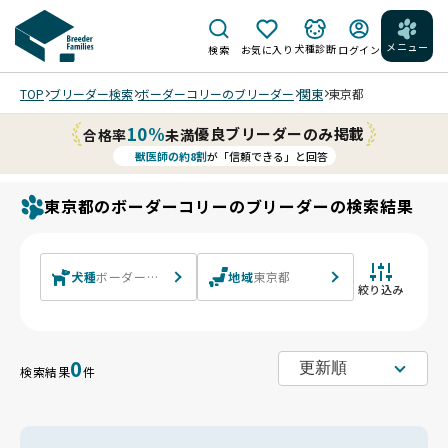
メニュー
犬種診断
検索
お気に入り
ログイン
TOP
ブリーダー検索
ボーダーコリーのブリーダー
関東
東京都
10%
優良ブリーダーのみ掲載
合格率
未満
獣医師の約8割
が「信頼できる」と回答
東京都のボーダーコリーのブリーダーの検索結果
犬種
ボーダーコリー
地域
東京都
絞り込み
0
検索結果
件