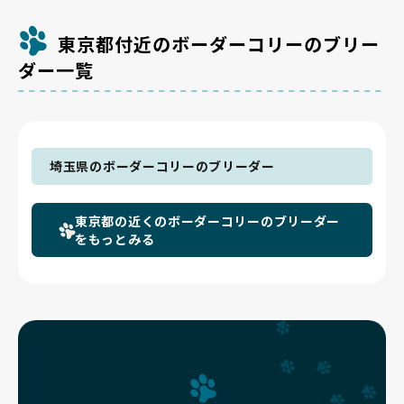
し、親犬にも股関節や肘・膝のレントゲン検査で関節の状態をチェ
ック✨ お世話をするのは約4頭ほどの少数飼育で、一頭一頭に目が
届く環境でのびのびと健やかに育てています😊
東京都付近のボーダーコリーのブリー
ダー一覧
埼玉県のボーダーコリーのブリーダー
東京都の近くのボーダーコリーのブリーダー
をもっとみる