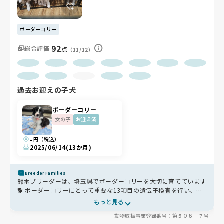
ボーダーコリー
92
総合評価
点
（11/12）
過去お迎えの子犬
ボーダーコリー
女の子
お迎え済
-
円（税込）
2025/06/14
(13か月)
Breeder Families
鈴木ブリーダーは、埼玉県でボーダーコリーを大切に育てています
🐕 ボーダーコリーにとって重要な13項目の遺伝子検査を行い、そ
の子や交配相手にブルーマールのカラーが入っていないかを確認す
もっと見る
るなど、健康を第一に考えた交配に取り組んでいます。子犬は生後
動物取扱事業登録番号：第５０６－７号
1週間〜10日ごろとワクチン接種のタイミングで健康診断を実施