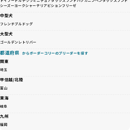
避けます。無計画な交配がもたらすリスクを理解し、飼い主
トイプードル
チワワ
ミニチュアダックスフンド
パグ
カニンヘンダックスフンド
るかを評価する12項目の総合基準を設けています。これによ
シーズー
ヨークシャーテリア
ビションフリーゼ
への十分な説明とアフターフォローを確保できる範囲での繁
り、より高い基準をクリアしたブリーダーだけを厳選してい
殖を徹底しているのです。
ます。
中型犬
一方、営利優先ブリーダーは流行や需要に応じて安易にミッ
その結果、合格率10%未満という厳しい基準をクリアした優
フレンチブルドッグ
クス犬を繁殖し、健康管理や飼い主への配慮が不十分なこと
良ブリーダーのみが登録されています。
が多く見受けられます。場合によっては、チワワ×ハスキー
BreederFamiliesでは、法令に準拠するだけでなく、ワンち
大型犬
等体格の異なるリスクの高い交配を行うこともあります。
ゃんを家族のように愛するという理念を共有するブリーダー
ゴールデンレトリバー
「ミックス犬を繁殖しない」の詳細はこちら
のみを厳選しています。これにより、ユーザーの皆さんに安
心して選べる選択肢を提供しています。
都道府県
からボーダーコリーのブリーダーを探す
ペットショップやペットオークションは、流通過程でワンち
「BreederFamilesのワンちゃんに優しい18の評価基準」は
関東
ゃんが長時間の輸送を強いられたり、狭いケージに閉じ込め
こちら
られるなど、心身に大きな負担がかかります。このような環
埼玉
境は、ストレスや感染リスクを増大させるだけでなく、ワン
BreederFamiliesでは、すべてのブリーダーを書類審査、直
甲信越/北陸
ちゃんの社会性や基本的なしつけにも悪影響を与える可能性
接のヒアリング、現地確認を通じて厳しく評価しています。
があります。
このプロセスにより、育成環境や健康管理だけでなく、ブリ
富山
優良ブリーダーは、ワンちゃんの健康と幸せを第一に考え、
ーダー自身の理念や姿勢までも丁寧に確認しています。
東海
ペットショップやオークションを介さずに直接飼い主に渡す
さらに、こうした評価結果は透明性を持って公開されている
ことを大切にしています。また、彼らはお迎え先を自身で確
ため、どのブリーダーを選んでも安心して子犬をお迎えいた
岐阜
認し、ワンちゃんが安心して暮らせる環境を整えるために直
だけます。
九州
接の引き渡しを基本とします。
徹底した透明性こそが、BreederFamiliesの大きな特徴で
一方で、営利優先ブリーダーは、広範囲に販売するためにペ
す。
福岡
ットショップやオークションを活用し、子犬の心身への影響