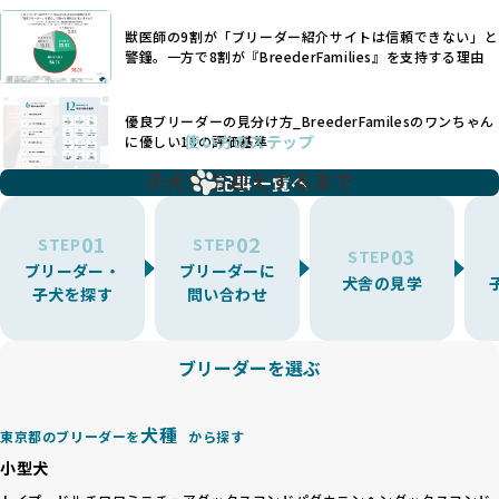
できるかどうかは、ブリーダーの専門性に大きく関わりま
くありません。
す。
獣医師の9割が「ブリーダー紹介サイトは信頼できない」と
また、健康リスクが予測しづらいミックス犬の繁殖や、愛情
優良ブリーダーは、少数の犬種（一般的に3種以内）に絞って
警鐘。一方で8割が『BreederFamilies』を支持する理由
が行き届かない多頭飼育等も問題です。これらのブリーディ
繁殖を行い、各犬種の特徴を熟知しています。これにより、
ング手法は、ワンちゃんの福祉を無視し、利益のみを追求す
犬種ごとの健康管理や繁殖において質の高いケアを提供する
るブリーダーによるものが多く、消費者にとっても深刻な課
優良ブリーダーの見分け方_BreederFamilesのワンちゃん
ことが可能です。
題となっています。
使い方のステップ
に優しい18の評価基準
一方、営利優先ブリーダーは流行や需要に応じて扱う犬種を
BreederFamiliesでは、こうしたワンちゃんに優しくないブ
増やす傾向があり、犬種ごとに異なる健康問題や適切な育成
子犬をお迎えするまで
リーディングをなくすため、すべてのワンちゃんを家族のよ
記事一覧へ
環境を十分に考慮しない場合があります。こうしたブリーダ
うに大切に飼育・繁殖を行っている「優良ブリーダー」のみ
ーでは、ワンちゃんが適切なケアを受けられず、健康を損ね
を厳選しています。
01
02
たりストレスを抱えたりするリスクが高まります。
STEP
STEP
03
STEP
「少数の犬種に集中」の詳細はこちら
ブリーダー・
ブリーダーに
BreederFamiliesでは、アニマルウェルフェアを最優先に考
犬舎の見学
子犬を探す
問い合わせ
えた6つの絶対基準と12の総合基準を設定しています。これに
近年、ミックス犬はユニークな見た目や性格で人気がありま
より、ワンちゃんが心身ともに健やかに過ごせる環境で育つ
すが、無計画な交配には健康リスクが伴います。異なる犬種
ことを徹底しています。
の特徴を持つことで予測しにくい健康問題が発生する可能性
ブリーダーを選ぶ
BreederFamiliesでは、以下の6項目を必須条件とし、これら
が高く、診断や治療も複雑化する場合があります。また、ミ
を満たすブリーダーのみを選定しています：
ックス犬は成長後の性格や体格が予測しづらく、飼い主が期
これらの基準により、ワンちゃんの健全な成長と動物福祉に
待する理想と現実が大きく異なることも少なくありません。
犬種
基づいた責任あるブリーディングを確保しています。
東京都のブリーダーを
から探す
優良ブリーダーは、犬種ごとの遺伝的特徴を守り、安定した
さらに、健康管理、社会性の育成、遺伝子検査、食事や運動
小型犬
健康と性格を次世代に引き継ぐために、ミックス犬の繁殖を
の質など、ワンちゃんの心身に配慮した飼育環境が整ってい