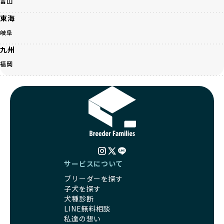
富山
ワンちゃんの健康を第一にした繁殖を心がけています。
考えられた食事、子犬がのびのびと動ける適度な運動環境、
「見た目以上に健康重視」の詳細はこちら
さらに獣医師と連携した健康管理まで徹底しています。
東海
その結果、BreederFamiliesを通じてお迎えする子犬は、元
岐阜
引退犬とは、繁殖期を終えたワンちゃんたちのことを指しま
気で健康なスタートを切れることが大きな魅力です。
す。
子犬の社会性は、家庭でのしつけをスムーズにする重要なポ
九州
優良ブリーダーは、引退犬も家族の一員として、彼らの幸せ
イントです。BreederFamiliesのブリーダーは、母犬や兄弟
福岡
を願っています。よって、引退後も自宅で飼育を続けるか、
犬、人との触れ合いの時間をしっかり確保し、子犬が自然に
信頼できる相手に譲渡するなど、ワンちゃんが幸せに暮らせ
コミュニケーション能力を身につけられるよう育てていま
るように配慮します。
す。
一方、営利優先ブリーダーは引退犬を「コスト」として考
家庭に迎えたその日から、すでに社会性の基盤ができている
え、早く手放すことを考えます。場合によっては、悪徳保護
ため、新しい環境にもスムーズに適応できます。
団体に引き渡されることもあり、ワンちゃんの生活が不安定
これにより、飼い主さんにとっても安心してスタートできる
になる可能性が高まります。
でしょう。
引退犬に対する扱いがどうなっているかも、優良ブリーダー
BreederFamiliesのブリーダーは、犬種に関する豊富な知識
を見分けるポイントとなります。
と経験を持っています。そのため、子犬を迎えた後の健康管
「引退犬も大切に」の詳細はこちら
サービスについて
理やしつけ、生活スタイルに合わせた育て方について、丁寧
なアドバイスを受けられます。「この犬種ならではの特徴
ブリーダーを探す
社会化とは、ワンちゃんが人間や他の犬、日常の環境にスム
は？」「食事はどうしたらいい？」など、疑問や悩みがあれ
子犬を探す
ーズに適応できるようにするプロセスです。ワンちゃんの社
ば、専門的な視点から解決のヒントをもらえるのも安心でき
犬種診断
会化は、生後3週間から12週間頃の「社会化期」と呼ばれる
るポイントです。
LINE無料相談
時期が特に重要です。この期間は、ブリーダーが飼育してい
BreederFamiliesでは、すべてのブリーダーが厳しい基準を
私達の想い