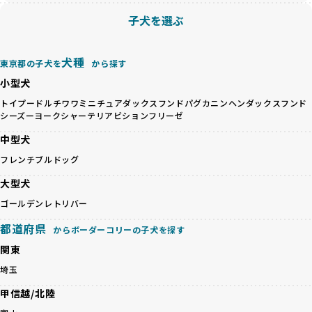
を軽視しがちです。
BreederFamiliesは、ペット業界が抱える命の大量生産・大
子犬を選ぶ
「ペットショップ等を使わない」の詳細はこちら
量販売、負担の大きい流通構造、劣悪な飼育環境といった課
題に真摯に向き合っています。優良ブリーダーとの直接取引
近年、「小さくて可愛い」「珍しい毛色」という見た目の特
を促進することで、無駄な命の消費を減らし、命を大切にす
犬種
東京都の子犬を
から探す
徴が人気を集め、高値で取引されることが多くなっていま
る社会の実現を目指しています。
小型犬
す。しかし、こうした特徴には健康リスクが伴う場合が少な
さらに、売上の一部を保護団体や保護団体を支援する公益法
くありません。極小サイズは骨や心臓に負担がかかりやす
人へ寄付しています。多くのペット販売業者が、動物福祉へ
トイプードル
チワワ
ミニチュアダックスフンド
パグ
カニンヘンダックスフンド
く、レアカラーには遺伝疾患のリスクが高まることがありま
シーズー
ヨークシャーテリア
ビションフリーゼ
の取り組みが不十分であることを理由に寄付を断られる中、
す。
BreederFamiliesはその姿勢が評価され、寄付が実現してい
中型犬
営利優先ブリーダーは、このような流行や需要に応じて無理
ます。この活動により、保護が必要なワンちゃんの救済や保
な繁殖を行いがちです。小柄な母犬を繁殖に多用して体に負
フレンチブルドッグ
護活動の支援にも貢献しています。
担をかけたり、子犬を小さく見せるために食事を減らすな
BreederFamiliesのこうした取り組みは、目の前の子犬だけ
大型犬
ど、健康を犠牲にした管理がされることもあります。このよ
でなく、すべてのワンちゃんに優しい未来を創るための大き
うな方法では、ワンちゃんの免疫力や体力が低下し、飼い主
ゴールデンレトリバー
な一歩です。ユーザーの皆さんがBreederFamiliesを通じて
にとっても将来的な医療費やケアの負担が増える恐れがあり
子犬をお迎えすることで、こうした社会貢献活動を間接的に
都道府県
ます。
からボーダーコリーの子犬を探す
支えることができます。
優良ブリーダーは、こうした流行に流されず、ワンちゃんの
関東
健康を最優先に考えています。特に小さいワンちゃんやレア
BreederFamiliesに登録されているブリーダーは、子犬が心
埼玉
カラーの子犬を販売する場合は、健康リスクを十分に理解
身ともに健康に育つための環境づくりに全力を注いでいま
し、飼い主にそのリスクについて丁寧に説明しています。食
す。
甲信越/北陸
事管理もしっかり行い、成長に必要な栄養を確保するなど、
遺伝的なリスクを最小限に抑えた繁殖計画、栄養バランスが