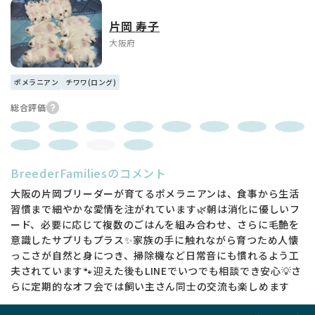
片岡 寿子
大阪府
ポメラニアン
チワワ(ロング)
総合評価
BreederFamiliesのコメント
大阪の片岡ブリーダーが育てるポメラニアンは、食事から生活
習慣まで細やかな愛情を注がれています🌿朝は消化に優しいフ
ード、必要に応じて複数のごはんを組み合わせ、さらに毛艶を
意識したサプリもプラス✨家族の手に触れながら育つため人懐
っこさが自然と身につき、掃除機など日常音にも慣れるよう工
夫されています🐾迎えた後もLINEでいつでも相談でき安心💡さ
らに定期的なオフ会では飼い主さん同士の交流も楽しめます