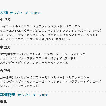
犬種
からブリーダーを探す
小型犬
トイプードル
チワワ
ミニチュアダックスフンド
ポメラニアン
ミニチュアシュナウザー
パグ
カニンヘンダックスフンド
シーズー
マルチーズ
ヨークシャーテリア
ビションフリーゼ
パピヨン
イタリアングレーハウンド
キャバリア
ミニチュアプードル
狆(チン)
日本スピッツ
中型犬
柴犬(標準サイズ)
フレンチブルドッグ
ボーダーコリー
ブルドッグ
シェットランドシープドッグ
コーギー
ミディアムプードル
スタンダードダックスフンド
コーイケルホンディエ
大型犬
ゴールデンレトリバー
ラブラドールレトリバー
シベリアンハスキー
スタンダードプードル
バーニーズ・マウンテン・ドッグ
グレートピレニーズ
シェパード
アフガンハウンド
都道府県
からブリーダーを探す
東北