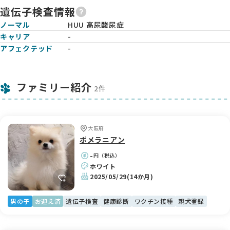
遺伝子検査情報
ノーマル
HUU 高尿酸尿症
キャリア
-
アフェクテッド
-
ファミリー紹介
2件
大阪府
ポメラニアン
-
円（税込）
ホワイト
2025/05/29
(14か月)
男の子
お迎え済
遺伝子検査
健康診断
ワクチン接種
親犬登録