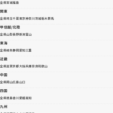
全県
宮城
福島
関東
全県
埼玉
千葉
東京
神奈川
茨城
栃木
群馬
甲信越/北陸
全県
山梨
長野
新潟
富山
東海
全県
岐阜
静岡
愛知
三重
近畿
全県
滋賀
京都
大阪
兵庫
奈良
和歌山
中国
全県
岡山
広島
山口
四国
全県
徳島
香川
愛媛
高知
九州