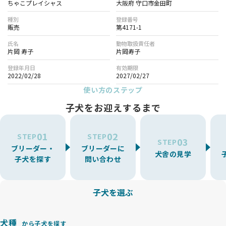
ちゃこプレイシャス
大阪府 守口市金田町
種別
登録番号
販売
第4171-1
氏名
動物取扱責任者
片岡 寿子
片岡寿子
登録年月日
有効期限
2022/02/28
2027/02/27
使い方のステップ
子犬をお迎えするまで
01
02
STEP
STEP
03
STEP
ブリーダー・
ブリーダーに
犬舎の見学
子犬を探す
問い合わせ
子犬を選ぶ
犬種
から子犬を探す