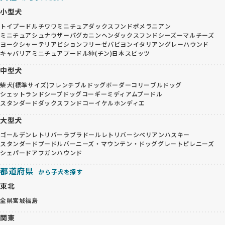
小型犬
トイプードル
チワワ
ミニチュアダックスフンド
ポメラニアン
ミニチュアシュナウザー
パグ
カニンヘンダックスフンド
シーズー
マルチーズ
ヨークシャーテリア
ビションフリーゼ
パピヨン
イタリアングレーハウンド
キャバリア
ミニチュアプードル
狆(チン)
日本スピッツ
中型犬
柴犬(標準サイズ)
フレンチブルドッグ
ボーダーコリー
ブルドッグ
シェットランドシープドッグ
コーギー
ミディアムプードル
スタンダードダックスフンド
コーイケルホンディエ
大型犬
ゴールデンレトリバー
ラブラドールレトリバー
シベリアンハスキー
スタンダードプードル
バーニーズ・マウンテン・ドッグ
グレートピレニーズ
シェパード
アフガンハウンド
都道府県
から子犬を探す
東北
全県
宮城
福島
関東