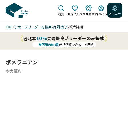
メニュー
犬種診断
検索
お気に入り
ログイン
TOP
子犬・ブリーダーを検索
片岡 寿子
親犬詳細
10%
優良ブリーダーのみ掲載
合格率
未満
獣医師の約8割
が「信頼できる」と回答
ポメラニアン
大阪府