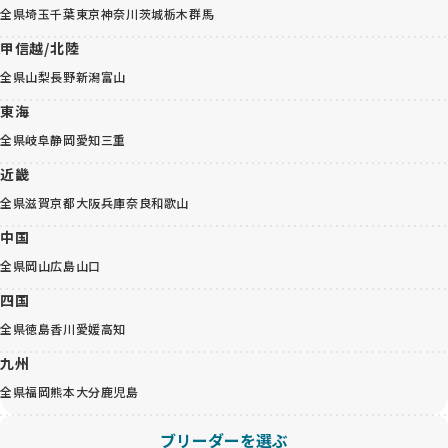
全県
埼玉
千葉
東京
神奈川
茨城
栃木
群馬
甲信越/北陸
全県
山梨
長野
新潟
富山
東海
全県
岐阜
静岡
愛知
三重
近畿
全県
滋賀
京都
大阪
兵庫
奈良
和歌山
中国
全県
岡山
広島
山口
四国
全県
徳島
香川
愛媛
高知
九州
全県
福岡
熊本
大分
鹿児島
ブリーダーを選ぶ