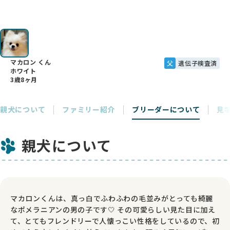
マカロン くん
父
遺伝子検査済
ホワイト
3歳8ヶ月
親犬について
ファミリー紹介
ブリーダーについて
見
親犬について
マカロンくんは、真っ白でふわふわの毛並みがとっても綺麗
なポメラニアンの男の子です🤍 その可愛らしい見た目に加え
て、とてもフレンドリーで人懐っこい性格をしているので、初