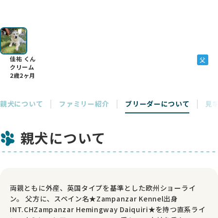
佳祐 くん
父
クリーム
2歳2ヶ月
親犬について
ファミリー紹介
ブリーダーについて
見
親犬について
両親ともに外産、英国タイプを基準とした欧州ショーライ
ン。 父方に、スペイン名★Zampanzar Kennel出身
INT.CHZampanzar Hemingway Daiquiri★を持つ直系ライ