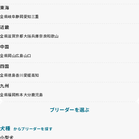
東海
全県
岐阜
静岡
愛知
三重
近畿
全県
滋賀
京都
大阪
兵庫
奈良
和歌山
中国
全県
岡山
広島
山口
四国
全県
徳島
香川
愛媛
高知
九州
全県
福岡
熊本
大分
鹿児島
ブリーダーを選ぶ
犬種
からブリーダーを探す
小型犬