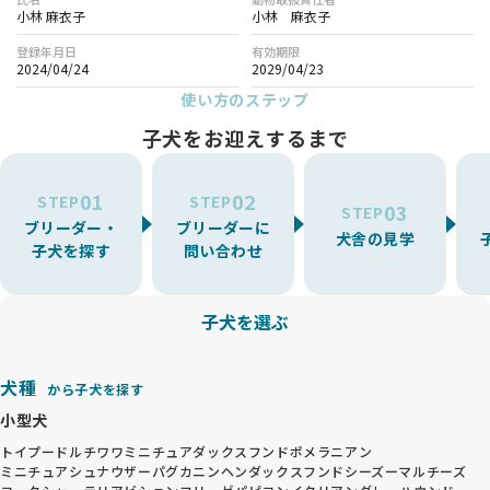
小林 麻衣子
小林 麻衣子
登録年月日
有効期限
2024/04/24
2029/04/23
使い方のステップ
子犬をお迎えするまで
01
02
STEP
STEP
03
STEP
ブリーダー・
ブリーダーに
犬舎の見学
子犬を探す
問い合わせ
子犬を選ぶ
犬種
から子犬を探す
小型犬
トイプードル
チワワ
ミニチュアダックスフンド
ポメラニアン
ミニチュアシュナウザー
パグ
カニンヘンダックスフンド
シーズー
マルチーズ