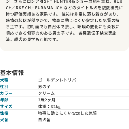
ン。さらにロシアRIGHT HUNTER系ショー血統を重ね、RUS
CH／RKF CH／EURASIA JCH などのタイトル犬を複数祖先に
持つ評価実績ある家系です。 佳祐は非常に落ち着きがあり、
感情の起伏が穏やかで、物事に動じにくい安定した気質の持
ち主です。初対面でも自然体で接し、環境の変化にも柔軟に
順応できる包容力のある男の子です。 各種遺伝子検査実施
済。親犬の見学も可能です。
基本情報
犬種
ゴールデンレトリバー
性別
男の子
カラー
クリーム
年齢
2歳2ヶ月
サイズ
体重：
32kg
性格
物事に動じにくい安定した気質
犬舎
自犬舎