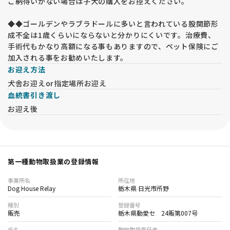
ご納得いかない場合は子犬の購入をお控えください。
◆◆ゴールデンやラブラドールに多いと言われている股関節形
成不全は1歳くらいにならないと分かりにくいです。治療費、
手術代もかなり高額になる事もありますので、ペット保険にご
加入される事をお勧めいたします。
お迎え方法
犬舎お迎えor指定場所お迎え
血統書引き渡し
お迎え後
第一種動物取扱業の登録情報
事業所名
所在地
Dog House Relay
栃木県 日光市所野
種別
登録番号
販売
栃木県動愛セ 24販第007号
氏名
動物取扱責任者