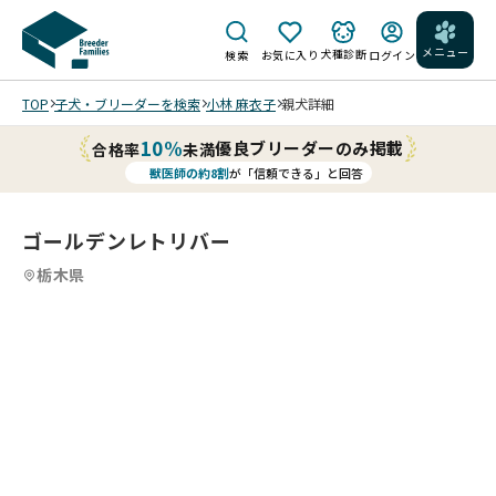
メニュー
犬種診断
検索
お気に入り
ログイン
TOP
子犬・ブリーダーを検索
小林 麻衣子
親犬詳細
10%
優良ブリーダーのみ掲載
合格率
未満
獣医師の約8割
が「信頼できる」と回答
ゴールデンレトリバー
栃木県