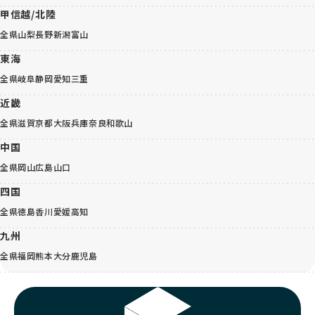
甲信越/北陸
全県
山梨
長野
新潟
富山
東海
全県
岐阜
静岡
愛知
三重
近畿
全県
滋賀
京都
大阪
兵庫
奈良
和歌山
中国
全県
岡山
広島
山口
四国
全県
徳島
香川
愛媛
高知
九州
全県
福岡
熊本
大分
鹿児島