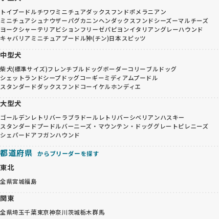
トイプードル
チワワ
ミニチュアダックスフンド
ポメラニアン
ミニチュアシュナウザー
パグ
カニンヘンダックスフンド
シーズー
マルチーズ
ヨークシャーテリア
ビションフリーゼ
パピヨン
イタリアングレーハウンド
キャバリア
ミニチュアプードル
狆(チン)
日本スピッツ
中型犬
柴犬(標準サイズ)
フレンチブルドッグ
ボーダーコリー
ブルドッグ
シェットランドシープドッグ
コーギー
ミディアムプードル
スタンダードダックスフンド
コーイケルホンディエ
大型犬
ゴールデンレトリバー
ラブラドールレトリバー
シベリアンハスキー
スタンダードプードル
バーニーズ・マウンテン・ドッグ
グレートピレニーズ
シェパード
アフガンハウンド
都道府県
からブリーダーを探す
東北
全県
宮城
福島
関東
全県
埼玉
千葉
東京
神奈川
茨城
栃木
群馬