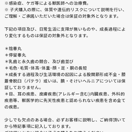
※感染症、ケガ等による獣医師への治療費。
※ 子犬購入の際に、体質や遺伝的リスクについて説明を行い、
ご理解・ご承諾いただいた場合は保証の対象外となります。
下記の項目及び、日常生活に支障が無いものや、成長過程によ
り変化するものは保証の対象外となります。
＊陰睾丸
＊停留睾丸
＊乳歯と永久歯の競合、及び歯並び
＊毛色･毛質･体高･体重･顔・足・胴の長短
＊成長する過程及び生活環境の起因による股関節形成不全・膝
蓋骨脱臼（パテラ）或いは、臍・そけいヘルニアについては保
証しておりません。
＊目、耳の疾患、皮膚疾患(アレルギー含む)内臓疾患、外科的
疾患等、獣医学的に先天性疾患と認められない疾患を含め全て
の疾患。
少しでも欠点のある場合、必ずお客様に説明し、ご納得頂いて
から特記事項に記入しております。