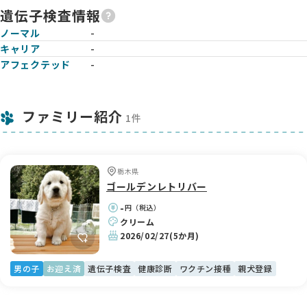
遺伝子検査情報
ノーマル
-
キャリア
-
アフェクテッド
-
ファミリー紹介
1件
栃木県
ゴールデンレトリバー
-
円（税込）
クリーム
2026/02/27
(5か月)
男の子
お迎え済
遺伝子検査
健康診断
ワクチン接種
親犬登録