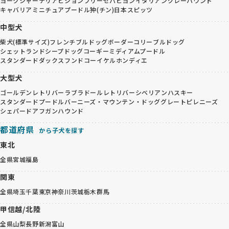
ヨークシャーテリア
ビションフリーゼ
パピヨン
イタリアングレーハウンド
キャバリア
ミニチュアプードル
狆(チン)
日本スピッツ
中型犬
柴犬(標準サイズ)
フレンチブルドッグ
ボーダーコリー
ブルドッグ
シェットランドシープドッグ
コーギー
ミディアムプードル
スタンダードダックスフンド
コーイケルホンディエ
大型犬
ゴールデンレトリバー
ラブラドールレトリバー
シベリアンハスキー
スタンダードプードル
バーニーズ・マウンテン・ドッグ
グレートピレニーズ
シェパード
アフガンハウンド
都道府県
から子犬を探す
東北
全県
宮城
福島
関東
全県
埼玉
千葉
東京
神奈川
茨城
栃木
群馬
甲信越/北陸
全県
山梨
長野
新潟
富山