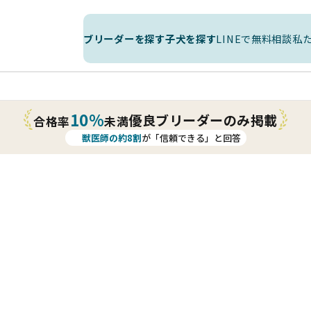
ブリーダーを探す
子犬を探す
LINEで無料相談
私
10%
優良ブリーダーのみ掲載
合格率
未満
獣医師の約8割
が「信頼できる」と回答