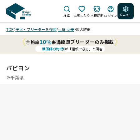
メニュー
犬種診断
検索
お気に入り
ログイン
TOP
子犬・ブリーダーを検索
土屋 弘美
親犬詳細
10%
優良ブリーダーのみ掲載
合格率
未満
獣医師の約8割
が「信頼できる」と回答
パピヨン
千葉県