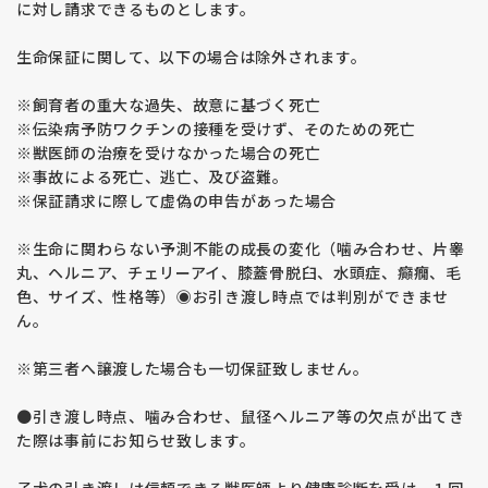
に対し請求できるものとします。
生命保証に関して、以下の場合は除外されます。
※飼育者の重大な過失、故意に基づく死亡
※伝染病予防ワクチンの接種を受けず、そのための死亡
※獣医師の治療を受けなかった場合の死亡
※事故による死亡、逃亡、及び盗難。
※保証請求に際して虚偽の申告があった場合
※生命に関わらない予測不能の成長の変化（噛み合わせ、片睾
丸、ヘルニア、チェリーアイ、膝蓋骨脱臼、水頭症、癲癇、毛
色、サイズ、性格等）◉お引き渡し時点では判別ができませ
ん。
※第三者へ譲渡した場合も一切保証致しません。
●引き渡し時点、噛み合わせ、鼠径ヘルニア等の欠点が出てき
た際は事前にお知らせ致します。
子犬の引き渡しは信頼できる獣医師より健康診断を受け、１回