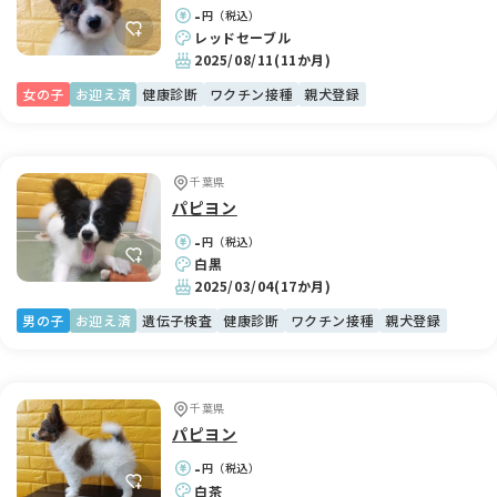
-
円（税込）
レッドセーブル
2025/08/11
(11か月)
女の子
お迎え済
健康診断
ワクチン接種
親犬登録
千葉県
パピヨン
-
円（税込）
白黒
2025/03/04
(17か月)
男の子
お迎え済
遺伝子検査
健康診断
ワクチン接種
親犬登録
千葉県
パピヨン
-
円（税込）
白茶