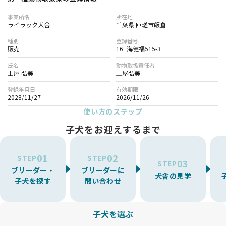
事業所名
所在地
ライラック犬舎
千葉県 匝瑳市飯倉
種別
登録番号
販売
16−海健福515-3
氏名
動物取扱責任者
土屋 弘美
土屋弘美
登録年月日
有効期限
2028/11/27
2026/11/26
使い方のステップ
子犬をお迎えするまで
01
02
STEP
STEP
03
STEP
ブリーダー・
ブリーダーに
犬舎の見学
子犬を探す
問い合わせ
子犬を選ぶ