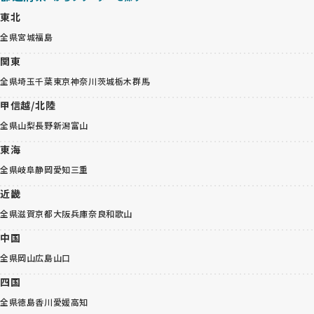
東北
全県
宮城
福島
関東
全県
埼玉
千葉
東京
神奈川
茨城
栃木
群馬
甲信越/北陸
全県
山梨
長野
新潟
富山
東海
全県
岐阜
静岡
愛知
三重
近畿
全県
滋賀
京都
大阪
兵庫
奈良
和歌山
中国
全県
岡山
広島
山口
四国
全県
徳島
香川
愛媛
高知