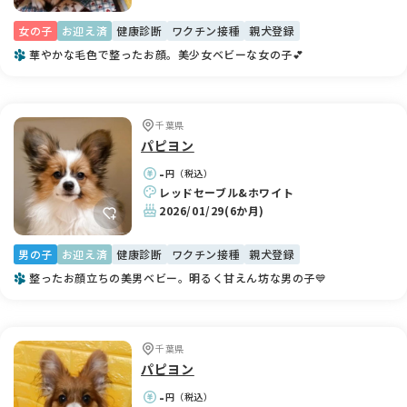
女の子
お迎え済
健康診断
ワクチン接種
親犬登録
華やかな毛色で整ったお顔。美少女ベビーな女の子💕
千葉県
パピヨン
-
円（税込）
レッドセーブル&ホワイト
2026/01/29
(6か月)
男の子
お迎え済
健康診断
ワクチン接種
親犬登録
整ったお顔立ちの美男ベビー。明るく甘えん坊な男の子💙
千葉県
パピヨン
-
円（税込）