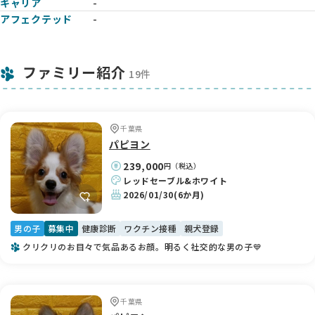
キャリア
-
アフェクテッド
-
ファミリー紹介
19件
千葉県
パピヨン
239,000
円（税込）
レッドセーブル&ホワイト
2026/01/30
(6か月)
男の子
募集中
健康診断
ワクチン接種
親犬登録
クリクリのお目々で気品あるお顔。明るく社交的な男の子💙
千葉県