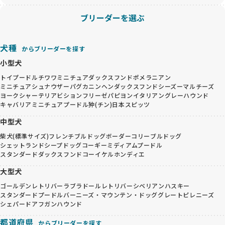
ブリーダーを選ぶ
犬種
からブリーダーを探す
小型犬
トイプードル
チワワ
ミニチュアダックスフンド
ポメラニアン
ミニチュアシュナウザー
パグ
カニンヘンダックスフンド
シーズー
マルチーズ
ヨークシャーテリア
ビションフリーゼ
パピヨン
イタリアングレーハウンド
キャバリア
ミニチュアプードル
狆(チン)
日本スピッツ
中型犬
柴犬(標準サイズ)
フレンチブルドッグ
ボーダーコリー
ブルドッグ
シェットランドシープドッグ
コーギー
ミディアムプードル
スタンダードダックスフンド
コーイケルホンディエ
大型犬
ゴールデンレトリバー
ラブラドールレトリバー
シベリアンハスキー
スタンダードプードル
バーニーズ・マウンテン・ドッグ
グレートピレニーズ
シェパード
アフガンハウンド
都道府県
からブリーダーを探す