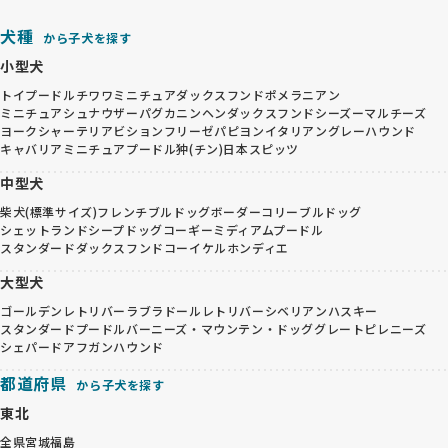
犬種
から子犬を探す
小型犬
トイプードル
チワワ
ミニチュアダックスフンド
ポメラニアン
ミニチュアシュナウザー
パグ
カニンヘンダックスフンド
シーズー
マルチーズ
ヨークシャーテリア
ビションフリーゼ
パピヨン
イタリアングレーハウンド
キャバリア
ミニチュアプードル
狆(チン)
日本スピッツ
中型犬
柴犬(標準サイズ)
フレンチブルドッグ
ボーダーコリー
ブルドッグ
シェットランドシープドッグ
コーギー
ミディアムプードル
スタンダードダックスフンド
コーイケルホンディエ
大型犬
ゴールデンレトリバー
ラブラドールレトリバー
シベリアンハスキー
スタンダードプードル
バーニーズ・マウンテン・ドッグ
グレートピレニーズ
シェパード
アフガンハウンド
都道府県
から子犬を探す
東北
全県
宮城
福島