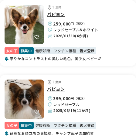
千葉県
パピヨン
259,000
円（税込）
レッドセーブル&ホワイト
2026/01/30
(6か月)
女の子
募集中
健康診断
ワクチン接種
親犬登録
華やかなコントラストの美しい毛色。美少女ベビー💕
千葉県
パピヨン
399,000
円（税込）
レッドセーブル
2025/08/19
(11か月)
女の子
募集中
健康診断
ワクチン接種
親犬登録
綺麗なお顔立ちのお姫様。チャンプ直子の血統🌸