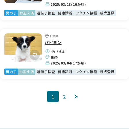
2025/03/13
(16か月)
男の子
お迎え済
遺伝子検査
健康診断
ワクチン接種
親犬登録
千葉県
パピヨン
-
円（税込）
白茶
2025/03/04
(17か月)
男の子
お迎え済
遺伝子検査
健康診断
ワクチン接種
親犬登録
1
2
»