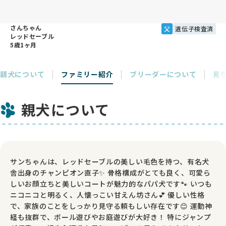
さんちゃん
父
遺伝子検査済
レッドセーブル
5歳1ヶ月
親犬について
ファミリー紹介
ブリーダーについて
見
親犬について
サンちゃんは、レッドセーブルの美しい毛色を持つ、有名犬
舎出身のチャンピオン直子✨ 骨格構成がとても良く、可愛ら
しいお顔立ちと美しいコートが魅力的なパパ犬です🐾 いつも
ニコニコと明るく、人懐っこい甘えん坊さん💕 優しい性格
で、家族のことをしっかり見守る頼もしい存在です😊 運動神
経も抜群で、ボール遊びやお庭遊びが大好き！ 特にジャンプ