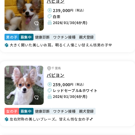
パピヨン
239,000
円（税込）
白茶
2026/01/30
(6か月)
男の子
募集中
健康診断
ワクチン接種
親犬登録
大きく開いた美しいお耳。明るく人懐こい甘えん坊男の子💙
千葉県
パピヨン
259,000
円（税込）
レッドセーブル&ホワイト
2026/01/30
(6か月)
女の子
募集中
健康診断
ワクチン接種
親犬登録
左右対称の美しいブレーズ。甘えん坊な女の子💕