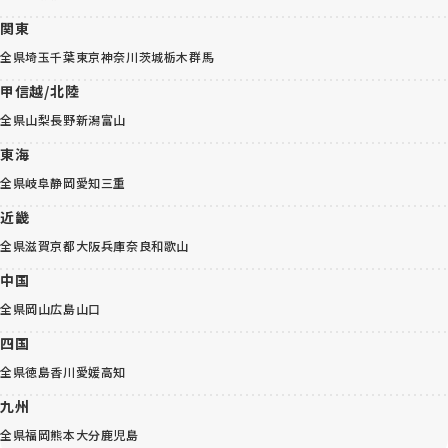
関東
全県
埼玉
千葉
東京
神奈川
茨城
栃木
群馬
甲信越/北陸
全県
山梨
長野
新潟
富山
東海
全県
岐阜
静岡
愛知
三重
近畿
全県
滋賀
京都
大阪
兵庫
奈良
和歌山
中国
全県
岡山
広島
山口
四国
全県
徳島
香川
愛媛
高知
九州
全県
福岡
熊本
大分
鹿児島