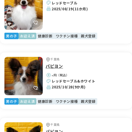
レッドセーブル
2025/08/19
(11か月)
男の子
お迎え済
健康診断
ワクチン接種
親犬登録
千葉県
パピヨン
-
円（税込）
レッドセーブル&ホワイト
2025/10/28
(9か月)
男の子
お迎え済
健康診断
ワクチン接種
親犬登録
千葉県
パピヨン