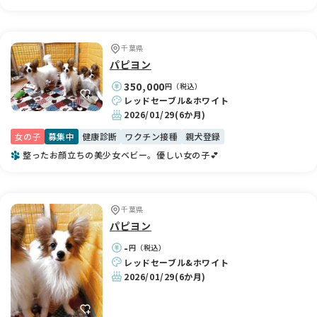
千葉県
パピヨン
350,000
円（税込）
レッドセーブル&ホワイト
2026/01/29
(6か月)
女の子
募集中
健康診断
ワクチン接種
親犬登録
整ったお顔立ちの美少女ベビー。優しい女の子💕
千葉県
パピヨン
-
円（税込）
レッドセーブル&ホワイト
2026/01/29
(6か月)