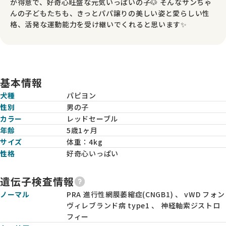
が得意で、好奇心旺盛な元気いっぱいの子🐶 そんなサンちゃ
んの子どもたちも、きっとパパ譲りの美しい姿と愛らしい性
格、活発な運動能力を受け継いでくれると思います✨
基本情報
犬種
パピヨン
性別
男の子
カラー
レッドセーブル
年齢
5歳1ヶ月
サイズ
体重：
4kg
性格
好奇心いっぱい
遺伝子検査情報
ノーマル
PRA 進行性網膜萎縮症(CNGB1) 、 vWD フォン
ヴィレブランド病 type1 、 神経軸索ジストロ
フィー