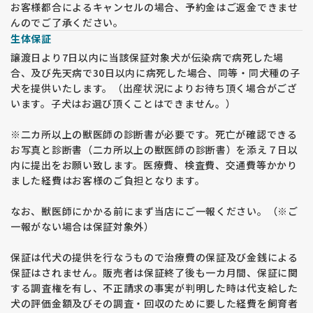
お客様都合によるキャンセルの場合、予約金はご返金できませ
んのでご了承ください。
生体保証
譲渡日より7日以内に当該保証対象犬が伝染病で病死した場
合、及び先天病で30日以内に病死した場合、同等・同犬種の子
犬を提供いたします。（出産状況によりお待ち頂く場合がござ
います。子犬はお選び頂くことはできません。）
※二カ所以上の獣医師の診断書が必要です。死亡が確認できる
お写真と診断書（二カ所以上の獣医師の診断書）を添え７日以
内に提出をお願い致します。医療費、検査費、交通費等かかり
ました経費はお客様のご負担となります。
なお、獣医師にかかる前にまず当店にご一報ください。（※ご
一報がない場合は保証対象外）
保証は代犬の提供を行なうもので治療費の保証及び金銭による
保証はされません。販売者は保証終了後も一カ月間、保証に関
する調査権を有し、不正請求の事実が判明した時は代支給した
犬の評価金額及びその調査・回収のために要した経費を飼育者