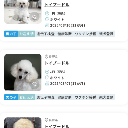
トイプードル
-
円（税込）
ホワイト
2025/08/16
(11か月)
男の子
お迎え済
遺伝子検査
健康診断
ワクチン接種
親犬登録
長野県
トイプードル
-
円（税込）
ホワイト
2025/03/07
(17か月)
男の子
お迎え済
遺伝子検査
健康診断
ワクチン接種
親犬登録
長野県
トイプードル