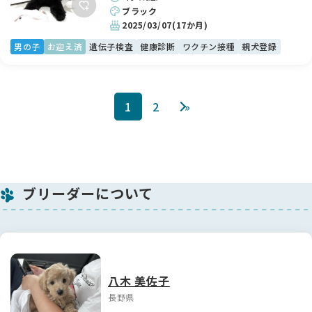
ブラック
2025/03/07
(17か月)
男の子
お迎え済
遺伝子検査
健康診断
ワクチン接種
親犬登録
1
2
»
ブリーダーについて
八木 美佐子
長野県