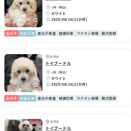
-
円（税込）
ホワイト
2025/08/16
(11か月)
女の子
お迎え済
遺伝子検査
健康診断
ワクチン接種
親犬登録
長野県
トイプードル
-
円（税込）
ホワイト
2025/08/16
(11か月)
女の子
お迎え済
遺伝子検査
健康診断
ワクチン接種
親犬登録
長野県
トイプードル