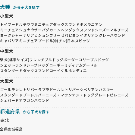
犬種
から子犬を探す
小型犬
トイプードル
チワワ
ミニチュアダックスフンド
ポメラニアン
ミニチュアシュナウザー
パグ
カニンヘンダックスフンド
シーズー
マルチーズ
ヨークシャーテリア
ビションフリーゼ
パピヨン
イタリアングレーハウンド
キャバリア
ミニチュアプードル
狆(チン)
日本スピッツ
中型犬
柴犬(標準サイズ)
フレンチブルドッグ
ボーダーコリー
ブルドッグ
シェットランドシープドッグ
コーギー
ミディアムプードル
スタンダードダックスフンド
コーイケルホンディエ
大型犬
ゴールデンレトリバー
ラブラドールレトリバー
シベリアンハスキー
スタンダードプードル
バーニーズ・マウンテン・ドッグ
グレートピレニーズ
シェパード
アフガンハウンド
都道府県
から子犬を探す
東北
全県
宮城
福島