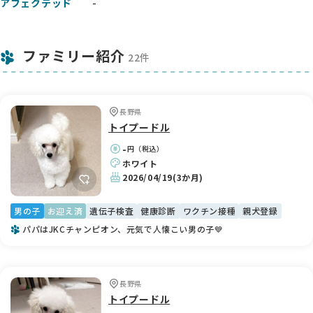
アフェクテッド
-
ファミリー紹介
22件
長野県
トイプードル
-
円（税込）
ホワイト
2026/04/19
(3か月)
男の子
お迎え済
遺伝子検査
健康診断
ワクチン接種
親犬登録
パパはJKCチャンピオン、元気で人懐こい男の子💙
長野県
トイプードル