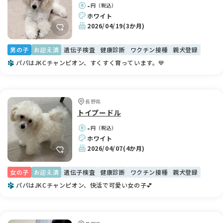
-
円（税込）
ホワイト
2026/04/19
(3か月)
男の子
お迎え済
遺伝子検査
健康診断
ワクチン接種
親犬登録
パパはJKCチャンピオン、すくすく育っています。💙
長野県
トイプードル
-
円（税込）
ホワイト
2026/04/07
(4か月)
女の子
お迎え済
遺伝子検査
健康診断
ワクチン接種
親犬登録
パパはJKCチャンピオン、快活で可愛い女の子💕