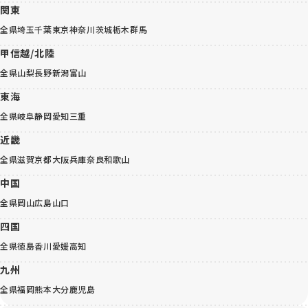
関東
全県
埼玉
千葉
東京
神奈川
茨城
栃木
群馬
甲信越/北陸
全県
山梨
長野
新潟
富山
東海
全県
岐阜
静岡
愛知
三重
近畿
全県
滋賀
京都
大阪
兵庫
奈良
和歌山
中国
全県
岡山
広島
山口
四国
全県
徳島
香川
愛媛
高知
九州
全県
福岡
熊本
大分
鹿児島