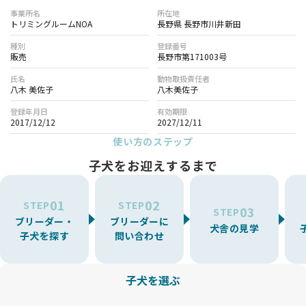
事業所名
所在地
トリミングルームNOA
長野県 長野市川井新田
種別
登録番号
販売
長野市第171003号
氏名
動物取扱責任者
八木 美佐子
八木美佐子
登録年月日
有効期限
2017/12/12
2027/12/11
使い方のステップ
子犬をお迎えするまで
01
02
STEP
STEP
03
STEP
ブリーダー・
ブリーダーに
犬舎の見学
子犬を探す
問い合わせ
子犬を選ぶ