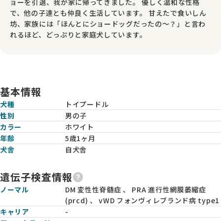
ョーを引退、我が家に帰ってきました。 優しく温和な性格
で、他の子達とも仲良く生活しています。 甘えたで食いしん
坊、家族には「ほんとにショードッグだったの〜？」と言わ
れるほど、どっぷりと家庭犬しています。
基本情報
犬種
トイプードル
性別
男の子
カラー
ホワイト
年齢
5歳1ヶ月
犬舎
自犬舎
遺伝子検査情報
ノーマル
DM 変性性脊髄症 、 PRA 進行性網膜萎縮症
(prcd) 、 vWD フォンヴィレブランド病 type1
キャリア
-