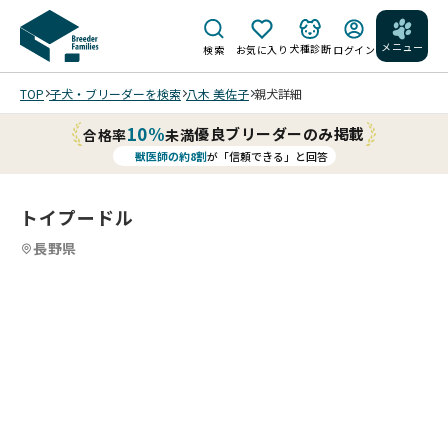
メニュー
犬種診断
検索
お気に入り
ログイン
TOP
子犬・ブリーダーを検索
八木 美佐子
親犬詳細
10%
優良ブリーダーのみ掲載
合格率
未満
獣医師の約8割
が「信頼できる」と回答
トイプードル
長野県
4
4
4
4
/
/