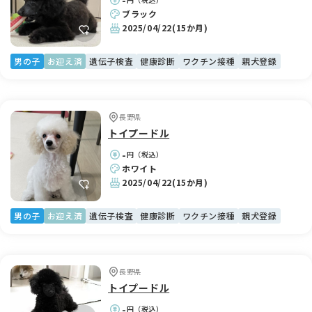
ブラック
2025/04/22
(15か月)
男の子
お迎え済
遺伝子検査
健康診断
ワクチン接種
親犬登録
長野県
トイプードル
-
円（税込）
ホワイト
2025/04/22
(15か月)
男の子
お迎え済
遺伝子検査
健康診断
ワクチン接種
親犬登録
長野県
トイプードル
-
円（税込）