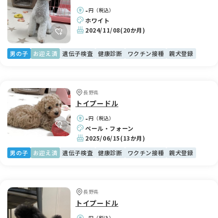
-
円（税込）
ホワイト
2024/11/08
(20か月)
男の子
お迎え済
遺伝子検査
健康診断
ワクチン接種
親犬登録
長野県
トイプードル
-
円（税込）
ペール・フォーン
2025/06/15
(13か月)
男の子
お迎え済
遺伝子検査
健康診断
ワクチン接種
親犬登録
長野県
トイプードル
-
円（税込）