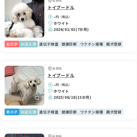
長野県
トイプードル
-
円（税込）
ホワイト
2026/01/01
(7か月)
女の子
お迎え済
遺伝子検査
健康診断
ワクチン接種
親犬登録
長野県
トイプードル
-
円（税込）
ホワイト
2025/06/18
(13か月)
男の子
お迎え済
遺伝子検査
健康診断
ワクチン接種
親犬登録
長野県