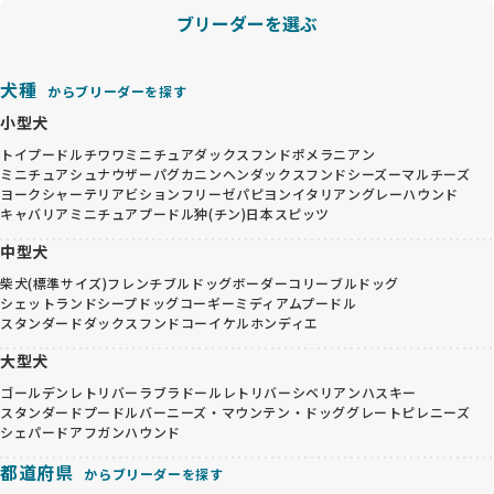
ブリーダーを選ぶ
犬種
からブリーダーを探す
小型犬
トイプードル
チワワ
ミニチュアダックスフンド
ポメラニアン
ミニチュアシュナウザー
パグ
カニンヘンダックスフンド
シーズー
マルチーズ
ヨークシャーテリア
ビションフリーゼ
パピヨン
イタリアングレーハウンド
キャバリア
ミニチュアプードル
狆(チン)
日本スピッツ
中型犬
柴犬(標準サイズ)
フレンチブルドッグ
ボーダーコリー
ブルドッグ
シェットランドシープドッグ
コーギー
ミディアムプードル
スタンダードダックスフンド
コーイケルホンディエ
大型犬
ゴールデンレトリバー
ラブラドールレトリバー
シベリアンハスキー
スタンダードプードル
バーニーズ・マウンテン・ドッグ
グレートピレニーズ
シェパード
アフガンハウンド
都道府県
からブリーダーを探す