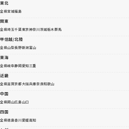
東北
全県
宮城
福島
関東
全県
埼玉
千葉
東京
神奈川
茨城
栃木
群馬
甲信越/北陸
全県
山梨
長野
新潟
富山
東海
全県
岐阜
静岡
愛知
三重
近畿
全県
滋賀
京都
大阪
兵庫
奈良
和歌山
中国
全県
岡山
広島
山口
四国
全県
徳島
香川
愛媛
高知