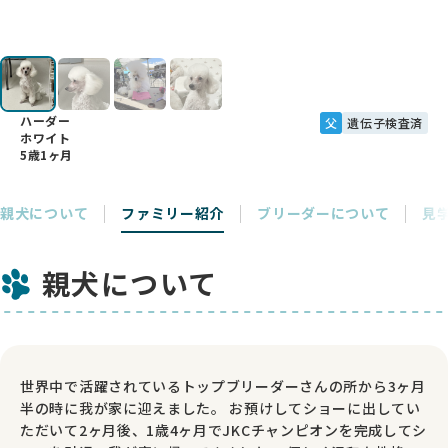
ハーダー
父
遺伝子検査済
ホワイト
5歳1ヶ月
親犬について
ファミリー紹介
ブリーダーについて
見
親犬について
世界中で活躍されているトップブリーダーさんの所から3ヶ月
半の時に我が家に迎えました。 お預けしてショーに出してい
ただいて2ヶ月後、1歳4ヶ月でJKCチャンピオンを完成してシ