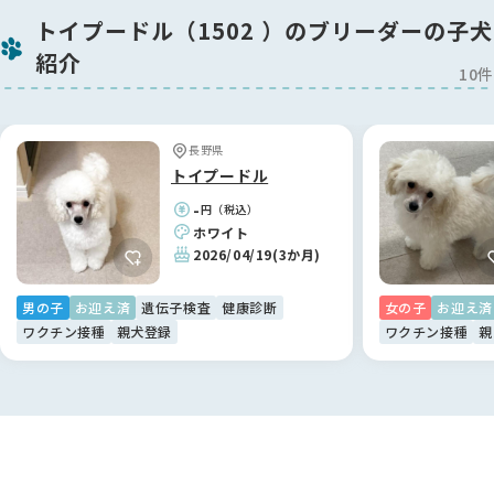
トイプードル（1502 ）のブリーダーの子犬
紹介
10件
長野県
トイプードル
-
円（税込）
ホワイト
2026/04/19
(3か月)
男の子
お迎え済
遺伝子検査
健康診断
女の子
お迎え済
ワクチン接種
親犬登録
ワクチン接種
親