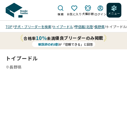
メニュー
犬種診断
検索
お気に入り
ログイン
TOP
子犬・ブリーダーを検索
トイプードル
甲信越/北陸
長野県
トイプードル(1
10%
優良ブリーダーのみ掲載
合格率
未満
獣医師の約8割
が「信頼できる」と回答
トイプードル
長野県
5
15
5
15
6
15
7
15
8
15
9
10
15
11
15
12
15
13
15
14
15
15
15
15
15
/
/
/
/
/
/
/
/
/
/
/
/
202
202
202
202
202
202
202
202
202
202
202
202
202
202
202
6/0
6/0
6/0
6/0
6/0
6/0
6/0
6/0
6/0
6/0
6/0
6/0
6/0
6/0
6/0
7/2
7/2
7/2
7/2
7/0
7/0
7/0
7/0
6/2
6/2
6/2
6/2
6/0
6/0
6/0
5 撮
5 撮
5 撮
5 撮
8 撮
8 撮
8 撮
8 撮
8 撮
8 撮
8 撮
8 撮
7 撮
7 撮
7 撮