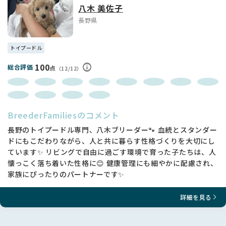
八木 美佐子
長野県
トイプードル
100
総合評価
点
（12/12）
BreederFamiliesのコメント
長野のトイプードル専門、八木ブリーダー🐾 血統とスタンダー
ドにもこだわりながら、人と共に暮らす性格づくりを大切にし
ています✨ リビングで自由に過ごす環境で育った子たちは、人
懐っこく落ち着いた性格に😊 健康管理にも細やかに配慮され、
家族にぴったりのパートナーです✨
詳細を見る