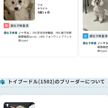
リズ
両親は遺伝性疾患（PRA、DM、vWD1）がクリアなので、この
ホワイト
4歳1ヶ月
子も発症の心配はありません💪✨ 健康状態も良好です🌟
🌱 一生のパートナーとして迎えませんか？
母
遺伝子検査済
スタンダード（犬種標準）を大切にしながら、家庭犬としてご
家族のかけがえのない存在になるように育てています💖 ショー
遺伝子検査
ノーマル
DM 変性性脊髄症、PRA 進行性網
父
遺伝子検査済
膜萎縮症(prcd)、vWD フォンヴィレブランド
ドッグではありませんが、ショー血統の美しさと素質をしっか
病 type1
り兼ね備えた子です✨
遺伝子検査
ノーマ
膜萎縮症(
病 type1
家族の一員としてずっと大切にしてくださる方にお譲りしたい
と思います。ご連絡お待ちしております 💌
トイプードル(1502)のブリーダーについて