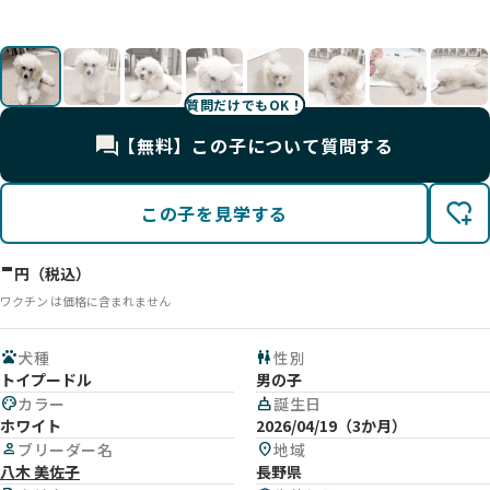
影
影
影
影
影
影
影
影
影
影
影
影
影
影
影
質問だけでもOK！
【無料】この子について質問する
この子を見学する
-
円（税込）
ワクチン は価格に含まれません
pets
犬種
wc
性別
トイプードル
男の子
palette
カラー
cake
誕生日
ホワイト
2026/04/19（3か月）
person
ブリーダー名
location_on
地域
八木 美佐子
長野県