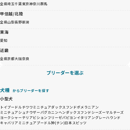
全県
埼玉
千葉
東京
神奈川
群馬
甲信越/北陸
全県
山梨
長野
新潟
東海
愛知
近畿
全県
京都
大阪
奈良
ブリーダーを選ぶ
犬種
からブリーダーを探す
小型犬
トイプードル
チワワ
ミニチュアダックスフンド
ポメラニアン
ミニチュアシュナウザー
パグ
カニンヘンダックスフンド
シーズー
マルチーズ
ヨークシャーテリア
ビションフリーゼ
パピヨン
イタリアングレーハウンド
キャバリア
ミニチュアプードル
狆(チン)
日本スピッツ