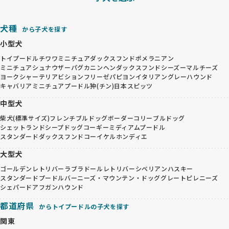
犬種
から子犬を探す
小型犬
トイプードル
チワワ
ミニチュアダックスフンド
ポメラニアン
ミニチュアシュナウザー
パグ
カニンヘンダックスフンド
シーズー
マルチーズ
ヨークシャーテリア
ビションフリーゼ
パピヨン
イタリアングレーハウンド
キャバリア
ミニチュアプードル
狆(チン)
日本スピッツ
中型犬
柴犬(標準サイズ)
フレンチブルドッグ
ボーダーコリー
ブルドッグ
シェットランドシープドッグ
コーギー
ミディアムプードル
スタンダードダックスフンド
コーイケルホンディエ
大型犬
ゴールデンレトリバー
ラブラドールレトリバー
シベリアンハスキー
スタンダードプードル
バーニーズ・マウンテン・ドッグ
グレートピレニーズ
シェパード
アフガンハウンド
都道府県
からトイプードルの子犬を探す
関東