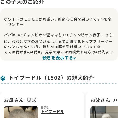
この子犬のご紹介
ホワイトのモコモコが可愛い、好奇心旺盛な男の子です✨仮名
『サンダー』
パパはJKCチャンピオン🏆ママもJKCチャンピオン直子！ さら
に、パパとママのお父さんは世界で活躍するトップブリーダー
のワンちゃんという、特別な血筋を受け継いでいます💎
ママは我が家の4代目。見学の際には両親犬や母方の4代先まで
続きを表示する
ご覧いただけます👀
🏠 家庭で愛情たっぷりに育ちました
犬舎飼いではなく、リビングで家族と一緒に過ごしています🐶
トイプードル（1502）の親犬紹介
💕成犬や他の犬種とも触れ合いながら、自然と社会性を身につ
けて成長中！
🧡 明るく元気いっぱいで、 健康面も安心
お母さん
リズ
お父さん
ハ
いつもニコニコ、人懐っこくてとても可愛い子です！遊ぶのが
大好きで、新しいご家族にもすぐに懐いてくれるはずです😊
長野県
仔犬ですから当然やんちゃですが、本来の性格は大人しいで
トイプードル
す。