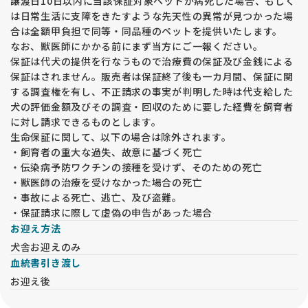
譲渡日10日以内に当該保証対象ペットが病死した場合、もしく
は日常生活に支障をきたすような先天性の異常が見つかった場
合は全額甲負担で同等・同品種のペットを提供いたします。
なお、獣医師にかかる前にまず当方にご一報ください。
保証は代犬の提供を行なうもので治療費の保証及び金銭による
保証はされません。販売者は保証終了後も一カ月間、保証に関
する調査権を有し、不正請求の事実が判明した時は代支給した
犬の評価金額及びその調査・回収のために要した経費を飼育者
に対し請求できるものとします。
生命保証に関して、以下の場合は除外されます。
・飼育者の重大な過失、故意に基づく死亡
・伝染病予防ワクチンの接種を受けず、そのための死亡
・獣医師の治療を受けなかった場合の死亡
・事故による死亡、逃亡、及び盗難。
・保証請求に際して虚偽の申告があった場合
お迎え方法
犬舎お迎えのみ
血統書引き渡し
お迎え後