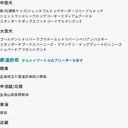
中型犬
柴犬(標準サイズ)
フレンチブルドッグ
ボーダーコリー
ブルドッグ
シェットランドシープドッグ
コーギー
ミディアムプードル
スタンダードダックスフンド
コーイケルホンディエ
大型犬
ゴールデンレトリバー
ラブラドールレトリバー
シベリアンハスキー
スタンダードプードル
バーニーズ・マウンテン・ドッグ
グレートピレニーズ
シェパード
アフガンハウンド
都道府県
からトイプードルのブリーダーを探す
関東
全県
埼玉
千葉
東京
神奈川
群馬
甲信越/北陸
全県
山梨
長野
新潟
東海
愛知
近畿