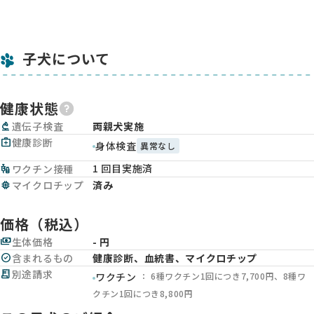
子犬について
健康状態
biotech
遺伝子検査
両親犬実施
medical_services
健康診断
身体検査
異常なし
1 回目実施済
vaccines
ワクチン接種
memory
マイクロチップ
済み
価格（税込）
payments
生体価格
- 円
check_circle
含まれるもの
健康診断、血統書、マイクロチップ
receipt_long
別途請求
： 6種ワクチン1回につき7,700円、8種ワ
ワクチン
クチン1回につき8,800円