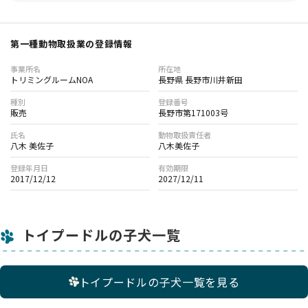
第一種動物取扱業の登録情報
事業所名
所在地
トリミングルームNOA
長野県 長野市川井新田
種別
登録番号
販売
長野市第171003号
氏名
動物取扱責任者
八木 美佐子
八木美佐子
登録年月日
有効期限
2017/12/12
2027/12/11
トイプードルの子犬一覧
トイプードルの子犬一覧を見る