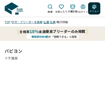
メニュー
犬種診断
検索
お気に入り
ログイン
TOP
子犬・ブリーダーを検索
土屋 弘美
親犬詳細
10%
優良ブリーダーのみ掲載
合格率
未満
獣医師の約8割
が「信頼できる」と回答
パピヨン
千葉県
4
4
4
4
/
/