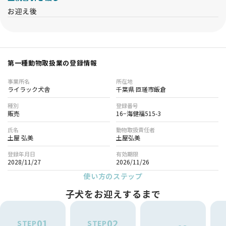
お迎え後
第一種動物取扱業の登録情報
事業所名
所在地
ライラック犬舎
千葉県 匝瑳市飯倉
種別
登録番号
販売
16−海健福515-3
氏名
動物取扱責任者
土屋 弘美
土屋弘美
登録年月日
有効期限
2028/11/27
2026/11/26
使い方のステップ
子犬をお迎えするまで
01
02
STEP
STEP