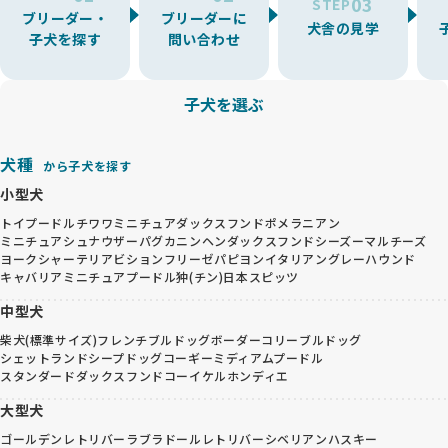
03
STEP
ブリーダー・
ブリーダーに
犬舎の見学
子犬を探す
問い合わせ
子犬を選ぶ
犬種
から子犬を探す
小型犬
トイプードル
チワワ
ミニチュアダックスフンド
ポメラニアン
ミニチュアシュナウザー
パグ
カニンヘンダックスフンド
シーズー
マルチーズ
ヨークシャーテリア
ビションフリーゼ
パピヨン
イタリアングレーハウンド
キャバリア
ミニチュアプードル
狆(チン)
日本スピッツ
中型犬
柴犬(標準サイズ)
フレンチブルドッグ
ボーダーコリー
ブルドッグ
シェットランドシープドッグ
コーギー
ミディアムプードル
スタンダードダックスフンド
コーイケルホンディエ
大型犬
ゴールデンレトリバー
ラブラドールレトリバー
シベリアンハスキー