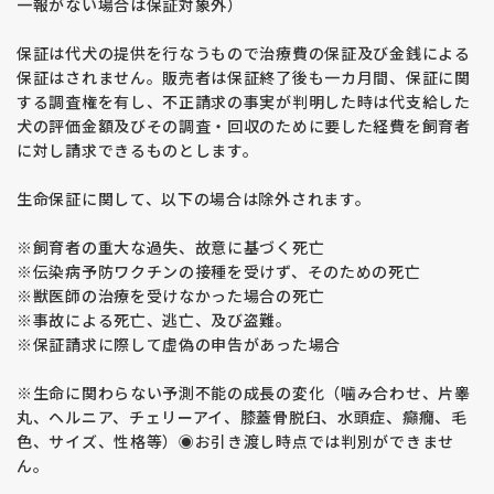
一報がない場合は保証対象外）
保証は代犬の提供を行なうもので治療費の保証及び金銭による
保証はされません。販売者は保証終了後も一カ月間、保証に関
する調査権を有し、不正請求の事実が判明した時は代支給した
犬の評価金額及びその調査・回収のために要した経費を飼育者
に対し請求できるものとします。
生命保証に関して、以下の場合は除外されます。
※飼育者の重大な過失、故意に基づく死亡
※伝染病予防ワクチンの接種を受けず、そのための死亡
※獣医師の治療を受けなかった場合の死亡
※事故による死亡、逃亡、及び盗難。
※保証請求に際して虚偽の申告があった場合
※生命に関わらない予測不能の成長の変化（噛み合わせ、片睾
丸、ヘルニア、チェリーアイ、膝蓋骨脱臼、水頭症、癲癇、毛
色、サイズ、性格等）◉お引き渡し時点では判別ができませ
ん。