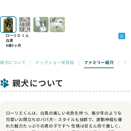
ローリエ くん
父
白黒
6歳5ヶ月
親犬について
ドッグショー受賞歴
ファミリー紹介
ブ
親犬について
ローリエくんは、白黒の美しい毛色を持つ、美少年のような
可愛いお顔立ちのパパ犬✨ スタイルも抜群で、運動神経も優
れた魅力たっぷりの男の子です🐾 性格は甘えん坊で優しく、