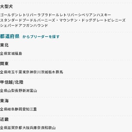
大型犬
ゴールデンレトリバー
ラブラドールレトリバー
シベリアンハスキー
スタンダードプードル
バーニーズ・マウンテン・ドッグ
グレートピレニーズ
シェパード
アフガンハウンド
都道府県
からブリーダーを探す
東北
全県
宮城
福島
関東
全県
埼玉
千葉
東京
神奈川
茨城
栃木
群馬
甲信越/北陸
全県
山梨
長野
新潟
富山
東海
全県
岐阜
静岡
愛知
三重
近畿
全県
滋賀
京都
大阪
兵庫
奈良
和歌山