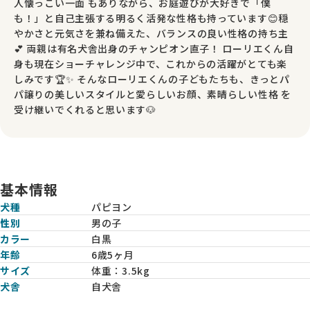
人懐っこい一面 もありながら、お庭遊びが大好きで「僕
も！」と自己主張する明るく活発な性格も持っています😊穏
やかさと元気さを兼ね備えた、バランスの良い性格の持ち主
💕 両親は有名犬舎出身のチャンピオン直子！ ローリエくん自
身も現在ショーチャレンジ中で、これからの活躍がとても楽
しみです🏆✨ そんなローリエくんの子どもたちも、きっとパ
パ譲りの美しいスタイルと愛らしいお顔、素晴らしい性格 を
受け継いでくれると思います🐶
基本情報
犬種
パピヨン
性別
男の子
カラー
白黒
年齢
6歳5ヶ月
サイズ
体重：
3.5kg
犬舎
自犬舎