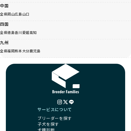
中国
全県
岡山
広島
山口
四国
全県
徳島
香川
愛媛
高知
九州
全県
福岡
熊本
大分
鹿児島
サービスについて
ブリーダーを探す
子犬を探す
犬種診断