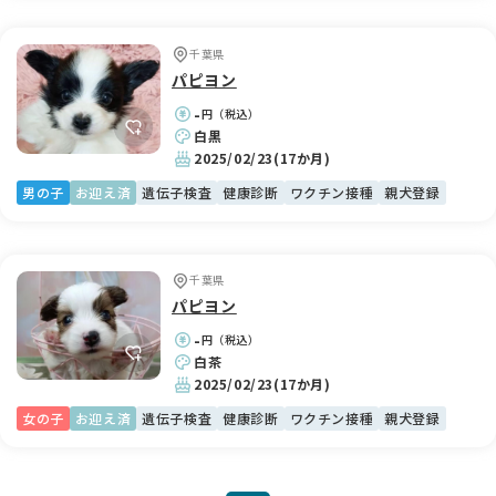
千葉県
パピヨン
-
円（税込）
白黒
2025/02/23
(17か月)
男の子
お迎え済
遺伝子検査
健康診断
ワクチン接種
親犬登録
千葉県
パピヨン
-
円（税込）
白茶
2025/02/23
(17か月)
女の子
お迎え済
遺伝子検査
健康診断
ワクチン接種
親犬登録