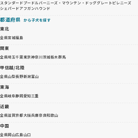
スタンダードプードル
バーニーズ・マウンテン・ドッグ
グレートピレニーズ
シェパード
アフガンハウンド
都道府県
から子犬を探す
東北
全県
宮城
福島
関東
全県
埼玉
千葉
東京
神奈川
茨城
栃木
群馬
甲信越/北陸
全県
山梨
長野
新潟
富山
東海
全県
岐阜
静岡
愛知
三重
近畿
全県
滋賀
京都
大阪
兵庫
奈良
和歌山
中国
全県
岡山
広島
山口