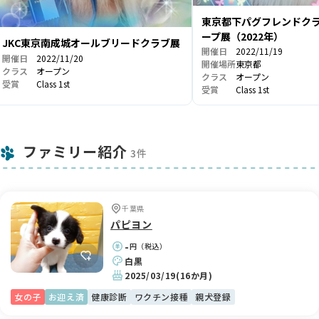
東京都下パグフレンドクラ
ープ展（2022年）
JKC東京南成城オールブリードクラブ展
開催日
2022/11/19
開催日
2022/11/20
開催場所
東京都
クラス
オープン
クラス
オープン
受賞
Class 1st
受賞
Class 1st
ファミリー紹介
3件
千葉県
パピヨン
-
円（税込）
白黒
2025/03/19
(16か月)
女の子
お迎え済
健康診断
ワクチン接種
親犬登録