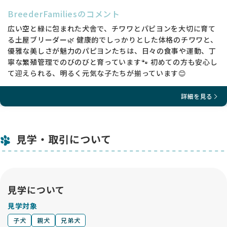
BreederFamiliesのコメント
広い空と緑に包まれた犬舎で、チワワとパピヨンを大切に育て
る土屋ブリーダー🌿 健康的でしっかりとした体格のチワワと、
優雅な美しさが魅力のパピヨンたちは、日々の食事や運動、丁
寧な繁殖管理でのびのびと育っています🐾 初めての方も安心し
て迎えられる、明るく元気な子たちが揃っています😊
詳細を見る
見学・取引について
見学について
見学対象
子犬
親犬
兄弟犬