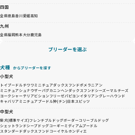
四国
全県
徳島
香川
愛媛
高知
九州
全県
福岡
熊本
大分
鹿児島
ブリーダーを選ぶ
犬種
からブリーダーを探す
小型犬
トイプードル
チワワ
ミニチュアダックスフンド
ポメラニアン
ミニチュアシュナウザー
パグ
カニンヘンダックスフンド
シーズー
マルチーズ
ヨークシャーテリア
ビションフリーゼ
パピヨン
イタリアングレーハウンド
キャバリア
ミニチュアプードル
狆(チン)
日本スピッツ
中型犬
柴犬(標準サイズ)
フレンチブルドッグ
ボーダーコリー
ブルドッグ
シェットランドシープドッグ
コーギー
ミディアムプードル
スタンダードダックスフンド
コーイケルホンディエ