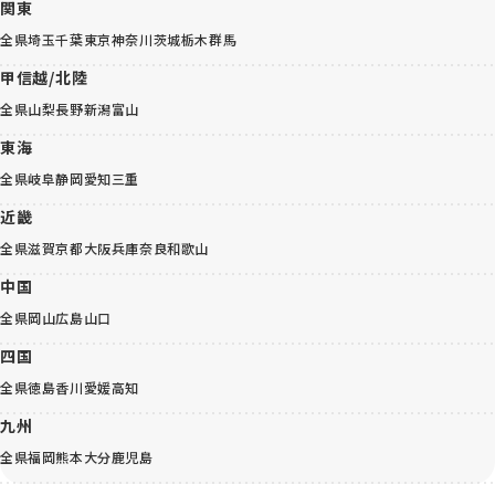
関東
全県
埼玉
千葉
東京
神奈川
茨城
栃木
群馬
甲信越/北陸
全県
山梨
長野
新潟
富山
東海
全県
岐阜
静岡
愛知
三重
近畿
全県
滋賀
京都
大阪
兵庫
奈良
和歌山
中国
全県
岡山
広島
山口
四国
全県
徳島
香川
愛媛
高知
九州
全県
福岡
熊本
大分
鹿児島