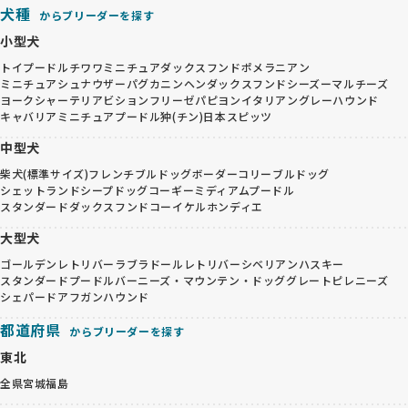
犬種
からブリーダーを探す
小型犬
トイプードル
チワワ
ミニチュアダックスフンド
ポメラニアン
ミニチュアシュナウザー
パグ
カニンヘンダックスフンド
シーズー
マルチーズ
ヨークシャーテリア
ビションフリーゼ
パピヨン
イタリアングレーハウンド
キャバリア
ミニチュアプードル
狆(チン)
日本スピッツ
中型犬
柴犬(標準サイズ)
フレンチブルドッグ
ボーダーコリー
ブルドッグ
シェットランドシープドッグ
コーギー
ミディアムプードル
スタンダードダックスフンド
コーイケルホンディエ
大型犬
ゴールデンレトリバー
ラブラドールレトリバー
シベリアンハスキー
スタンダードプードル
バーニーズ・マウンテン・ドッグ
グレートピレニーズ
シェパード
アフガンハウンド
都道府県
からブリーダーを探す
東北
全県
宮城
福島