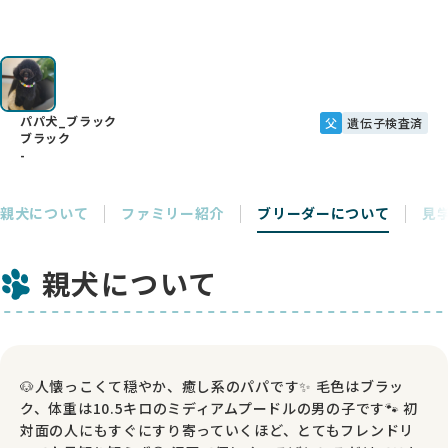
パパ犬_ブラック
父
遺伝子検査済
ブラック
-
親犬について
ファミリー紹介
ブリーダーについて
見
親犬について
🐶人懐っこくて穏やか、癒し系のパパです✨ 毛色はブラッ
ク、体重は10.5キロのミディアムプードルの男の子です🐾 初
対面の人にもすぐにすり寄っていくほど、とてもフレンドリ