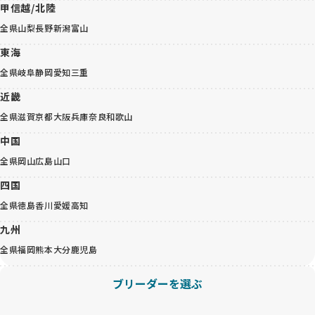
甲信越/北陸
全県
山梨
長野
新潟
富山
東海
全県
岐阜
静岡
愛知
三重
近畿
全県
滋賀
京都
大阪
兵庫
奈良
和歌山
中国
全県
岡山
広島
山口
四国
全県
徳島
香川
愛媛
高知
九州
全県
福岡
熊本
大分
鹿児島
ブリーダーを選ぶ