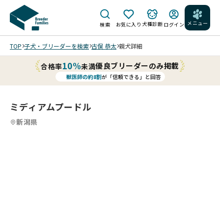
メニュー
犬種診断
検索
お気に入り
ログイン
TOP
子犬・ブリーダーを検索
古俣 恭太
親犬詳細
10%
優良ブリーダーのみ掲載
合格率
未満
獣医師の約8割
が「信頼できる」と回答
ミディアムプードル
新潟県