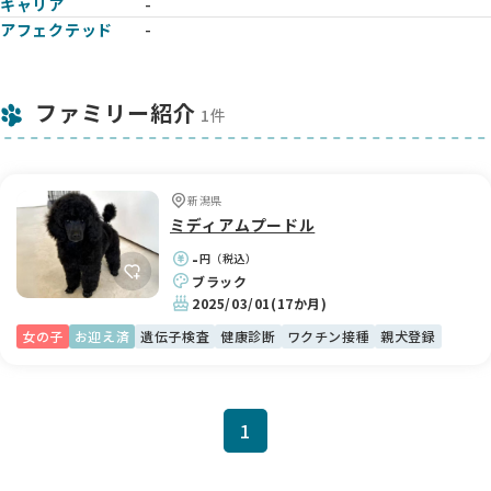
キャリア
-
アフェクテッド
-
ファミリー紹介
1件
新潟県
ミディアムプードル
-
円（税込）
ブラック
2025/03/01
(17か月)
女の子
お迎え済
遺伝子検査
健康診断
ワクチン接種
親犬登録
1