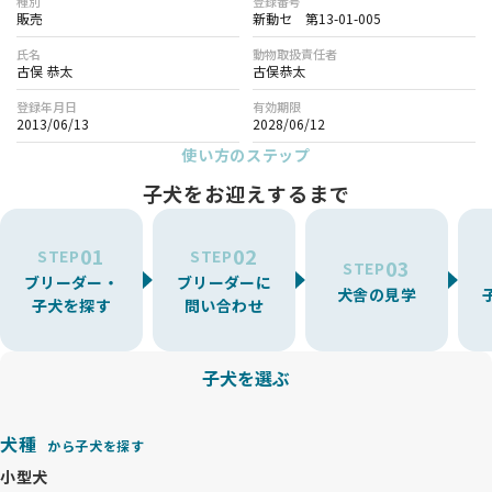
種別
登録番号
販売
新動セ 第13-01-005
氏名
動物取扱責任者
古俣 恭太
古俣恭太
登録年月日
有効期限
2013/06/13
2028/06/12
使い方のステップ
子犬をお迎えするまで
01
02
STEP
STEP
03
STEP
ブリーダー・
ブリーダーに
犬舎の見学
子犬を探す
問い合わせ
子犬を選ぶ
犬種
から子犬を探す
小型犬