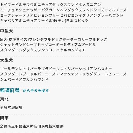
トイプードル
チワワ
ミニチュアダックスフンド
ポメラニアン
ミニチュアシュナウザー
パグ
カニンヘンダックスフンド
シーズー
マルチーズ
ヨークシャーテリア
ビションフリーゼ
パピヨン
イタリアングレーハウンド
キャバリア
ミニチュアプードル
狆(チン)
日本スピッツ
中型犬
柴犬(標準サイズ)
フレンチブルドッグ
ボーダーコリー
ブルドッグ
シェットランドシープドッグ
コーギー
ミディアムプードル
スタンダードダックスフンド
コーイケルホンディエ
大型犬
ゴールデンレトリバー
ラブラドールレトリバー
シベリアンハスキー
スタンダードプードル
バーニーズ・マウンテン・ドッグ
グレートピレニーズ
シェパード
アフガンハウンド
都道府県
から子犬を探す
東北
全県
宮城
福島
関東
全県
埼玉
千葉
東京
神奈川
茨城
栃木
群馬