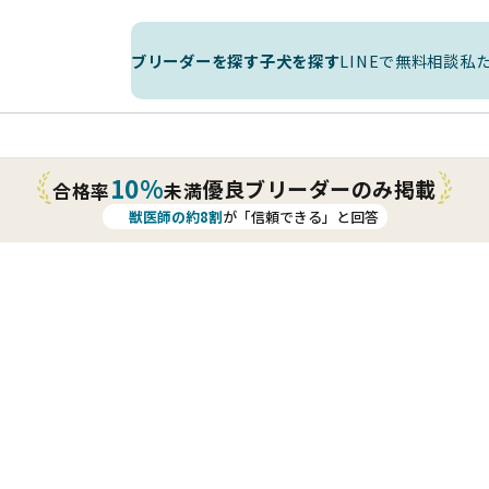
ブリーダーを探す
子犬を探す
LINEで無料相談
私
10%
優良ブリーダーのみ掲載
合格率
未満
獣医師の約8割
が「信頼できる」と回答