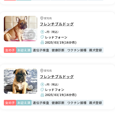
愛知県
フレンチブルドッグ
-
円（税込）
レッドフォーン
2025/03/19
(16か月)
女の子
お迎え済
遺伝子検査
健康診断
ワクチン接種
親犬登録
愛知県
フレンチブルドッグ
-
円（税込）
レッドフォン
2025/03/19
(16か月)
女の子
お迎え済
遺伝子検査
健康診断
ワクチン接種
親犬登録