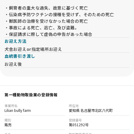
・飼育者の重大な過失、故意に基づく死亡
・伝染病予防ワクチンの接種を受けず、そのための死亡
・獣医師の治療を受けなかった場合の死亡
・事故による死亡、逃亡、及び盗難。
・保証請求に際して虚偽の申告があった場合
お迎え方法
犬舎お迎えor指定場所お迎え
血統書引き渡し
お迎え後
第一種動物取扱業の登録情報
事業所名
所在地
Lilian bully farm
愛知県 名古屋市北区八代町
種別
登録番号
販売
第051292号