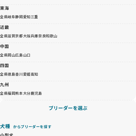
東海
全県
岐阜
静岡
愛知
三重
近畿
全県
滋賀
京都
大阪
兵庫
奈良
和歌山
中国
全県
岡山
広島
山口
四国
全県
徳島
香川
愛媛
高知
九州
全県
福岡
熊本
大分
鹿児島
ブリーダーを選ぶ
犬種
からブリーダーを探す
小型犬