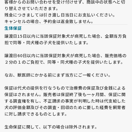
客様からのお問い合わせを受け付けせず、商談中の状態へと切
り替えさせていただきます。
残金につきましては引き渡し日当日にお支払いください。
キャンセルの場合、予約金は返金致しません。
生体保証
譲渡日15日以内に当該保証対象犬が病死した場合、全額当方負
担で同等・同犬種の子犬を提供いたします。
譲渡日60日以内に当該保証対象犬が病死した場合、販売価格の
２分の１のご負担で、同等・同犬種の子犬を提供いたします。
なお、獣医師にかかる前にまず当方にご一報ください。
保証は代犬の提供を行なうもので治療費の保証及び金銭による
保証はされません。販売者は保証終了後も一ヶ月間、保証に関
する調査権を有し、不正請求の事実が判明した時は代支給した
犬の評価金額及びその調査・回収のために要した経費を飼育者
に対し請求できるものとします。
生命保証に関して、以下の場合は除外されます。