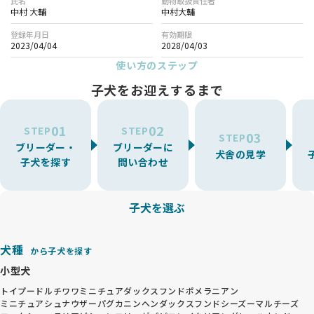
氏名
動物取扱責任者
中村 大輔
中村大輔
登録年月日
有効期限
2023/04/04
2028/04/03
使い方のステップ
子犬をお迎えするまで
01
02
STEP
STEP
03
STEP
ブリーダー・
ブリーダーに
犬舎の見学
子犬を探す
問い合わせ
子犬を選ぶ
犬種
から子犬を探す
小型犬
トイプードル
チワワ
ミニチュアダックスフンド
ポメラニアン
ミニチュアシュナウザー
パグ
カニンヘンダックスフンド
シーズー
マルチーズ