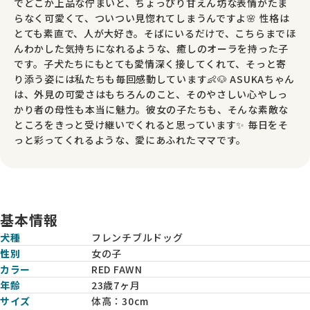
でどこか上品な佇まいと、ちょっぴり甘えん坊な表情がたま
らなく可愛くて、ついつい見惚れてしまうんですよ🌸 性格は
とても素直で、人が大好き。そばにいるだけで、こちらまでほ
んわかした気持ちになれるような、癒しのオーラを持った子
です。子犬たちにもとても愛情深く接してくれて、そっと寄
り添う姿には私たちも毎回感動しています👶🐶 ASUKAちゃん
は、外見の可愛さはもちろんのこと、そのやさしい心やしっ
かり者の母性も本当に魅力。彼女の子たちも、そんな素敵な
ところをきっと受け継いでくれると思っています✨ 毎日をそ
っと彩ってくれるような、愛にあふれたママです。
基本情報
犬種
フレンチブルドッグ
性別
女の子
カラー
RED FAWN
年齢
23歳7ヶ月
サイズ
体高：
30cm