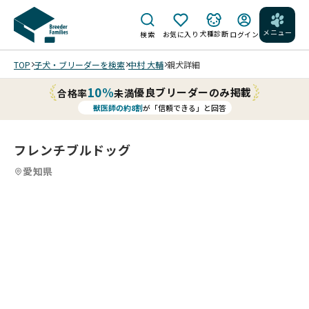
メニュー
犬種診断
検索
お気に入り
ログイン
TOP
子犬・ブリーダーを検索
中村 大輔
親犬詳細
10%
優良ブリーダーのみ掲載
合格率
未満
獣医師の約8割
が「信頼できる」と回答
フレンチブルドッグ
愛知県