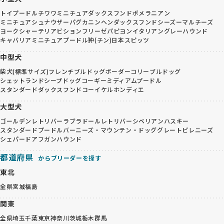
トイプードル
チワワ
ミニチュアダックスフンド
ポメラニアン
ミニチュアシュナウザー
パグ
カニンヘンダックスフンド
シーズー
マルチーズ
ヨークシャーテリア
ビションフリーゼ
パピヨン
イタリアングレーハウンド
キャバリア
ミニチュアプードル
狆(チン)
日本スピッツ
中型犬
柴犬(標準サイズ)
フレンチブルドッグ
ボーダーコリー
ブルドッグ
シェットランドシープドッグ
コーギー
ミディアムプードル
スタンダードダックスフンド
コーイケルホンディエ
大型犬
ゴールデンレトリバー
ラブラドールレトリバー
シベリアンハスキー
スタンダードプードル
バーニーズ・マウンテン・ドッグ
グレートピレニーズ
シェパード
アフガンハウンド
都道府県
からブリーダーを探す
東北
全県
宮城
福島
関東
全県
埼玉
千葉
東京
神奈川
茨城
栃木
群馬