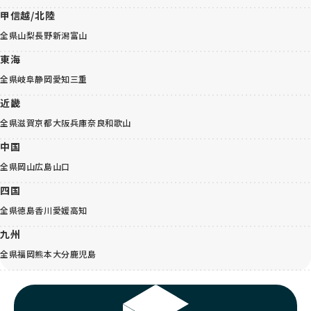
甲信越/北陸
全県
山梨
長野
新潟
富山
東海
全県
岐阜
静岡
愛知
三重
近畿
全県
滋賀
京都
大阪
兵庫
奈良
和歌山
中国
全県
岡山
広島
山口
四国
全県
徳島
香川
愛媛
高知
九州
全県
福岡
熊本
大分
鹿児島