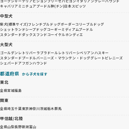
ヨークシャーテリア
ビションフリーゼ
パピヨン
イタリアングレーハウンド
キャバリア
ミニチュアプードル
狆(チン)
日本スピッツ
中型犬
柴犬(標準サイズ)
フレンチブルドッグ
ボーダーコリー
ブルドッグ
シェットランドシープドッグ
コーギー
ミディアムプードル
スタンダードダックスフンド
コーイケルホンディエ
大型犬
ゴールデンレトリバー
ラブラドールレトリバー
シベリアンハスキー
スタンダードプードル
バーニーズ・マウンテン・ドッグ
グレートピレニーズ
シェパード
アフガンハウンド
都道府県
から子犬を探す
東北
全県
宮城
福島
関東
全県
埼玉
千葉
東京
神奈川
茨城
栃木
群馬
甲信越/北陸
全県
山梨
長野
新潟
富山