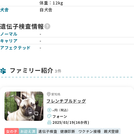
体重：
12kg
犬舎
自犬舎
遺伝子検査情報
ノーマル
-
キャリア
-
アフェクテッド
-
ファミリー紹介
3件
愛知県
フレンチブルドッグ
-
円（税込）
フォーン
2025/03/19
(16か月)
女の子
お迎え済
遺伝子検査
健康診断
ワクチン接種
親犬登録