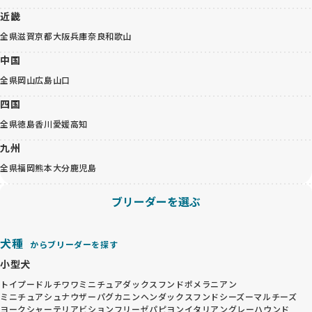
近畿
全県
滋賀
京都
大阪
兵庫
奈良
和歌山
中国
全県
岡山
広島
山口
四国
全県
徳島
香川
愛媛
高知
九州
全県
福岡
熊本
大分
鹿児島
ブリーダーを選ぶ
犬種
からブリーダーを探す
小型犬
トイプードル
チワワ
ミニチュアダックスフンド
ポメラニアン
ミニチュアシュナウザー
パグ
カニンヘンダックスフンド
シーズー
マルチーズ
ヨークシャーテリア
ビションフリーゼ
パピヨン
イタリアングレーハウンド