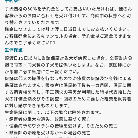
予約条件
子犬価格の50％を予約金としてお支払いいただければ、他のお
客様からのお問い合わせを受け付けせず、商談中の状態へと切
り替えさせていただきます。
残金につきましては引き渡し日当日までにお支払いください。
お客様都合によるキャンセルの場合、予約金はご返金できませ
んのでご了承ください🙇‍♀️
生体保証
譲渡日15日以内に当該保証対象犬が病死した場合、全額当店負
担で同等・同犬種の子犬を提供いたします。なお、獣医師にか
かる前に必ず当店にご一報ください。
保証は代犬の提供を行なうもので治療費の保証及び金銭による
保証はされません。販売者は保証終了後も一カ月間、保証に関
する調査権を有し、不正請求の事実が判明した時は代支給した
犬の評価金額及びその調査・回収のために要した経費を飼育者
に対し請求できるものとします。
生命保証に関して、以下の場合は除外されます。
・飼育者の重大な過失、故意に基づく死亡
・伝染病予防ワクチンの接種を受けず、そのための死亡
・獣医師の治療を受けなかった場合の死亡