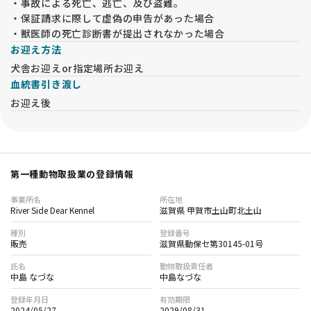
・事故による死亡、逃亡、及び盗難。
・保証請求に際して虚偽の申告があった場合
・獣医師の死亡診断書が提出されなかった場合
お迎え方法
犬舎お迎えor指定場所お迎え
血統書引き渡し
お迎え後
第一種動物取扱業の登録情報
事業所名
所在地
River Side Dear Kennel
滋賀県 甲賀市土山町北土山
種別
登録番号
販売
滋賀県動保セ第30145-01号
氏名
動物取扱責任者
中島 なづな
中島なづな
登録年月日
有効期限
2024/05/27
2029/08/31