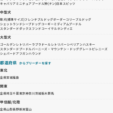
キャバリア
ミニチュアプードル
狆(チン)
日本スピッツ
中型犬
柴犬(標準サイズ)
フレンチブルドッグ
ボーダーコリー
ブルドッグ
シェットランドシープドッグ
コーギー
ミディアムプードル
スタンダードダックスフンド
コーイケルホンディエ
大型犬
ゴールデンレトリバー
ラブラドールレトリバー
シベリアンハスキー
スタンダードプードル
バーニーズ・マウンテン・ドッグ
グレートピレニーズ
シェパード
アフガンハウンド
都道府県
からブリーダーを探す
東北
全県
宮城
福島
関東
全県
埼玉
千葉
東京
神奈川
茨城
栃木
群馬
甲信越/北陸
全県
山梨
長野
新潟
富山