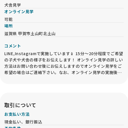
犬舎見学
オンライン見学
可能
場所
滋賀県 甲賀市土山町北土山
コメント
LINE,Instagramで実施しています📱 15分〜20分程度でご希望
の子犬や犬舎の様子をお伝えします！ オンライン見学の詳しい
方法はお問い合わせ後にお伝えしますのでオンライン見学をご
希望の場合はご連絡下さい。なお、オンライン見学の実施後で
も、必ずお迎え前には事業所内での「現物確認・対面説明」が
必要となるので、予めご承知おきください🙇‍♀️ 対面見学と同様
で、見学予約を入力された際は必ずお電話をください🙏
取引について
お支払い方法
現金払い、銀行振込