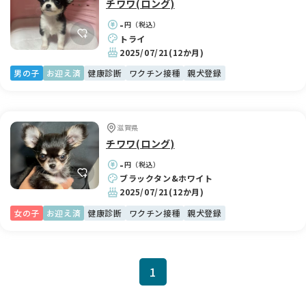
チワワ(ロング)
-
円（税込）
トライ
2025/07/21
(12か月)
男の子
お迎え済
健康診断
ワクチン接種
親犬登録
滋賀県
チワワ(ロング)
-
円（税込）
ブラックタン&ホワイト
2025/07/21
(12か月)
女の子
お迎え済
健康診断
ワクチン接種
親犬登録
1