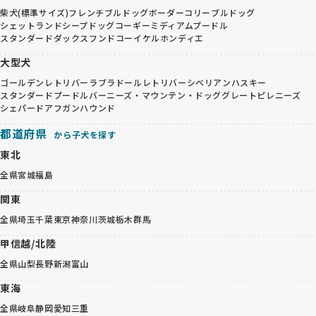
柴犬(標準サイズ)
フレンチブルドッグ
ボーダーコリー
ブルドッグ
シェットランドシープドッグ
コーギー
ミディアムプードル
スタンダードダックスフンド
コーイケルホンディエ
大型犬
ゴールデンレトリバー
ラブラドールレトリバー
シベリアンハスキー
スタンダードプードル
バーニーズ・マウンテン・ドッグ
グレートピレニーズ
シェパード
アフガンハウンド
都道府県
から子犬を探す
東北
全県
宮城
福島
関東
全県
埼玉
千葉
東京
神奈川
茨城
栃木
群馬
甲信越/北陸
全県
山梨
長野
新潟
富山
東海
全県
岐阜
静岡
愛知
三重