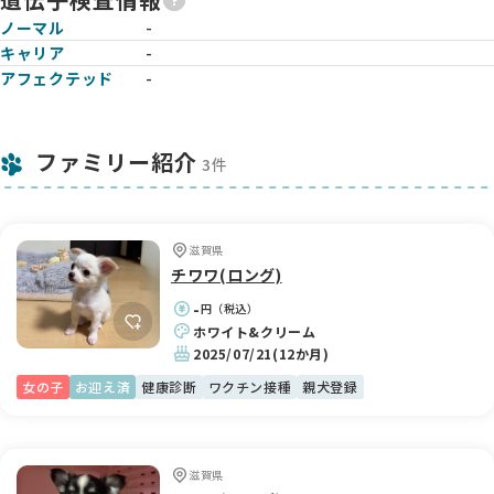
ノーマル
-
キャリア
-
アフェクテッド
-
ファミリー紹介
3件
滋賀県
チワワ(ロング)
-
円（税込）
ホワイト&クリーム
2025/07/21
(12か月)
女の子
お迎え済
健康診断
ワクチン接種
親犬登録
滋賀県