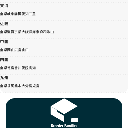
東海
全県
岐阜
静岡
愛知
三重
近畿
全県
滋賀
京都
大阪
兵庫
奈良
和歌山
中国
全県
岡山
広島
山口
四国
全県
徳島
香川
愛媛
高知
九州
全県
福岡
熊本
大分
鹿児島