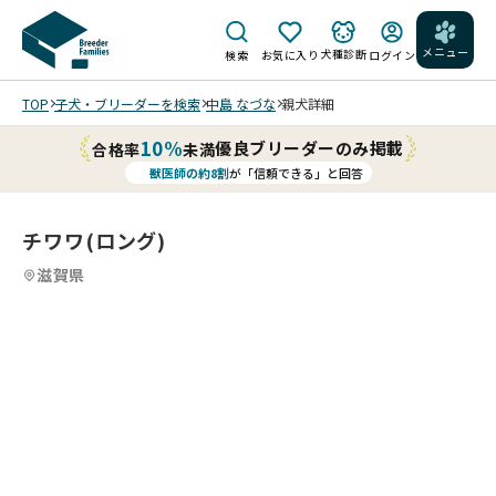
メニュー
犬種診断
検索
お気に入り
ログイン
TOP
子犬・ブリーダーを検索
中島 なづな
親犬詳細
10%
優良ブリーダーのみ掲載
合格率
未満
獣医師の約8割
が「信頼できる」と回答
チワワ(ロング)
滋賀県