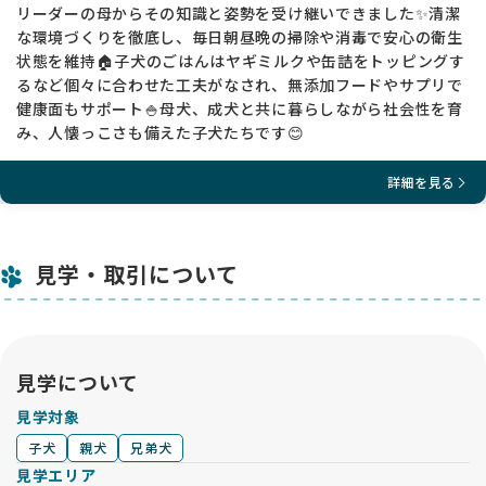
リーダーの母からその知識と姿勢を受け継いできました✨清潔
な環境づくりを徹底し、毎日朝昼晩の掃除や消毒で安心の衛生
状態を維持🏠子犬のごはんはヤギミルクや缶詰をトッピングす
るなど個々に合わせた工夫がなされ、無添加フードやサプリで
健康面もサポート🍚母犬、成犬と共に暮らしながら社会性を育
み、人懐っこさも備えた子犬たちです😊
詳細を見る
見学・取引について
見学について
見学対象
子犬
親犬
兄弟犬
見学エリア