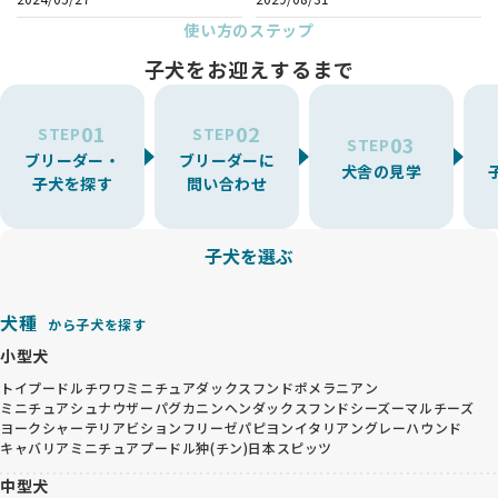
使い方のステップ
子犬をお迎えするまで
01
02
STEP
STEP
03
STEP
ブリーダー・
ブリーダーに
犬舎の見学
子犬を探す
問い合わせ
子犬を選ぶ
犬種
から子犬を探す
小型犬
トイプードル
チワワ
ミニチュアダックスフンド
ポメラニアン
ミニチュアシュナウザー
パグ
カニンヘンダックスフンド
シーズー
マルチーズ
ヨークシャーテリア
ビションフリーゼ
パピヨン
イタリアングレーハウンド
キャバリア
ミニチュアプードル
狆(チン)
日本スピッツ
中型犬