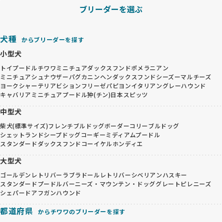
ブリーダーを選ぶ
犬種
からブリーダーを探す
小型犬
トイプードル
チワワ
ミニチュアダックスフンド
ポメラニアン
ミニチュアシュナウザー
パグ
カニンヘンダックスフンド
シーズー
マルチーズ
ヨークシャーテリア
ビションフリーゼ
パピヨン
イタリアングレーハウンド
キャバリア
ミニチュアプードル
狆(チン)
日本スピッツ
中型犬
柴犬(標準サイズ)
フレンチブルドッグ
ボーダーコリー
ブルドッグ
シェットランドシープドッグ
コーギー
ミディアムプードル
スタンダードダックスフンド
コーイケルホンディエ
大型犬
ゴールデンレトリバー
ラブラドールレトリバー
シベリアンハスキー
スタンダードプードル
バーニーズ・マウンテン・ドッグ
グレートピレニーズ
シェパード
アフガンハウンド
都道府県
からチワワのブリーダーを探す