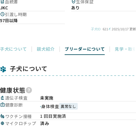
description
血統書
verified_user
生体保証
JKC
あり
schedule
引渡し時期
57日以降
子犬ID
621
2025/10/17 更新
子犬について
親犬紹介
ブリーダーについて
見学・取
子犬について
健康状態
biotech
遺伝子検査
未実施
medical_services
健康診断
身体検査
異常なし
1 回目実施済
vaccines
ワクチン接種
memory
マイクロチップ
済み