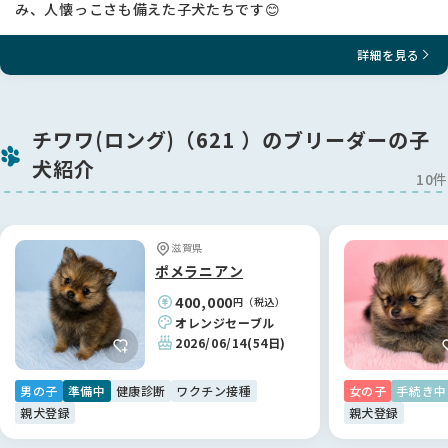
み、人懐っこさも備えた子犬たちです😊
詳細を見る
チワワ(ロング)（621 ）のブリーダーの子
犬紹介
10件
滋賀県
ポメラニアン
400,000
円（税込）
オレンジセーブル
2026/06/14
(54日)
男の子
準備中
健康診断
ワクチン接種
女の子
手続き中
親犬登録
親犬登録