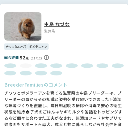
獣医師による健康診断
ファーストワクチン💉（5種ワク）
マイクロチップ装着 終了しました。
中島 なづな
※各証明書は、お迎えの時にお渡しいたします。
滋賀県
🐶パパ ・ママ
ブラック＆ホワイト1.6kg
筋肉マッチョの社交的なイケメンくんです。
チワワ(ロング)
ポメラニアン
92
総合評価
クリーム＆ホワイト 2.3キロ
点
（11/12）
非常に頭が賢い 子育て上手なママです。
人懐こく甘え上手です。
素敵なご縁をお待ちしております♬
BreederFamiliesのコメント
我が犬舎は スタンダードは勿論 性格の良い 賢く飼いやす
チワワとポメラニアンを育てる滋賀県の中島ブリーダーは、ブ
い お子様のおられるご家庭でも、初めてわんちゃんを迎えら
リーダーの母からその知識と姿勢を受け継いできました✨清潔
れるご家庭 または在住犬がいらっしゃるご家庭でも 安心
な環境づくりを徹底し、毎日朝昼晩の掃除や消毒で安心の衛生
してお迎えいただけるように愛情いっぱいで育てております。
状態を維持🏠子犬のごはんはヤギミルクや缶詰をトッピングす
るなど個々に合わせた工夫がなされ、無添加フードやサプリで
健康面もサポート🍚母犬、成犬と共に暮らしながら社会性を育