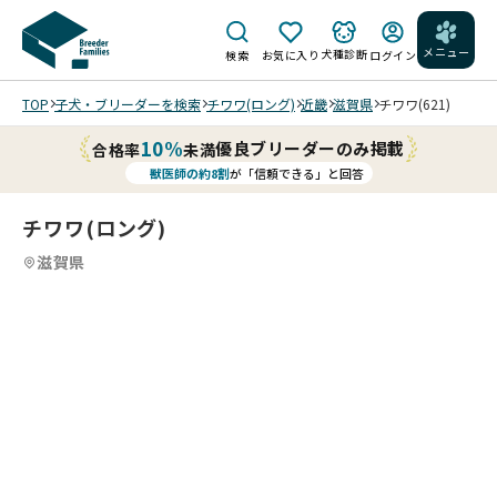
メニュー
犬種診断
検索
お気に入り
ログイン
TOP
子犬・ブリーダーを検索
チワワ(ロング)
近畿
滋賀県
チワワ(621)
10%
優良ブリーダーのみ掲載
合格率
未満
獣医師の約8割
が「信頼できる」と回答
チワワ(ロング)
滋賀県
オ
4
4
4
4
ト
/
/
コ
マ
ザ
集
エ
ッ
中
く
チ
力
ー
ワ
が
ん
ワ‼️
切
待
📣
ザ
れ
て
は
ッ
ま
練
ー
男
し
習
い
前
た
中
🐶