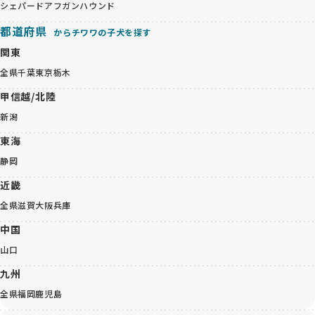
シェパード
アフガンハウンド
都道府県
からチワワの子犬を探す
関東
全県
千葉
東京
栃木
甲信越/北陸
新潟
東海
静岡
近畿
全県
滋賀
大阪
兵庫
中国
山口
九州
全県
福岡
鹿児島