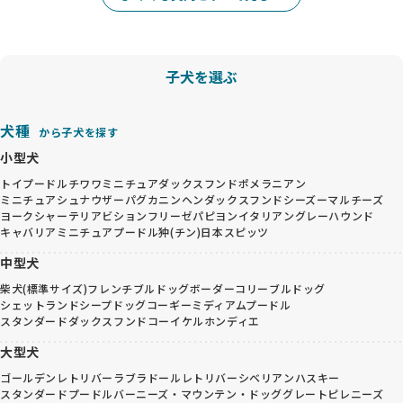
子犬を選ぶ
犬種
から子犬を探す
小型犬
トイプードル
チワワ
ミニチュアダックスフンド
ポメラニアン
ミニチュアシュナウザー
パグ
カニンヘンダックスフンド
シーズー
マルチーズ
ヨークシャーテリア
ビションフリーゼ
パピヨン
イタリアングレーハウンド
キャバリア
ミニチュアプードル
狆(チン)
日本スピッツ
中型犬
柴犬(標準サイズ)
フレンチブルドッグ
ボーダーコリー
ブルドッグ
シェットランドシープドッグ
コーギー
ミディアムプードル
スタンダードダックスフンド
コーイケルホンディエ
大型犬
ゴールデンレトリバー
ラブラドールレトリバー
シベリアンハスキー
スタンダードプードル
バーニーズ・マウンテン・ドッグ
グレートピレニーズ