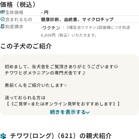
価格（税込）
payments
生体価格
- 円
check_circle
含まれるもの
健康診断、血統書、マイクロチップ
receipt_long
別途請求
： 5種混合ワクチン1回接種につき別途
ワクチン
6,600円（税込）いただきます。
この子犬のご紹介
初めまして、当犬舎をご覧頂きありがとうございます🐶
チワワとポメラニアンの専門犬舎です♪
男前くんをご紹介いたします✨
迷っておられる方は
【《ご見学⭐️またはオンライン見学をおすすめします》】
続きを表示する
早くも多数のお問い合わせを頂いております。
とにかく生まれた時から男前です‼️
見ていただいた通りの男前です❗️
チワワ(ロング)（621）の親犬紹介