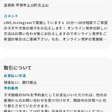
滋賀県 甲賀市土山町北土山
コメント
LINE,Instagramで実施しています📱 15分〜20分程度でご希望
の子犬や犬舎の様子をお伝えします！ オンライン見学の詳しい
方法はお問い合わせ後にお伝えしますのでオンライン見学をご
希望の場合はご連絡下さい。なお、オンライン見学の実施後で
も、必ずお迎え前には事業所内での「現物確認・対面説明」が
必要となるので、予めご承知おきください🙇‍♀️ 対面見学と同様
で、見学予約を入力された際は必ずお電話をください🙏
取引について
お支払い方法
現金払い、銀行振込
予約条件
子犬価格の50％を予約金としてお支払いいただければ、他のお
客様からのお問い合わせを受け付けせず、商談中の状態へと切
り替えさせていただきます。
残金につきましては引き渡し日当日までにお支払いください。