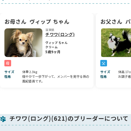
パーフェクトです。
是非実物の子犬ちゃんの姿をご覧になり、ご検討下さい。チワ
ワファンシャーの方に 自信を持ってお勧めできます❤️
お母さん
ヴィップ ちゃん
お父さん
パ
🐶性格:
滋賀県
チワワ(ロング)
4頭兄妹で産まれました❗️
かなりの俺様です（笑）。僕がね僕がね🤣何でも1番😸兄妹と
ヴィップ ちゃん
クリーム
遊びが講じてケンカになっても『僕は何にもしてないのにお姉
5歳9ヶ月
ちゃんが💢妹が💢って、告げ口をしにくるような あかんタレ
なやんちゃ坊主です❣️
母
父
毎日１日１日が学習中です。
サイズ
体重 2.3kg
サイズ
体高 17c
性格
穏やかで一歩下がって、メンバーを見守る係の
性格
お調子者
🐶健康状態: 生活
風紀委員です。
離乳食始まりました。
離乳食➡️遊び➡️排便➡️ママのオッパィ飲みながら寝ます💤
健康上特に問題や欠点等もございません。
トイレマナー訓練中🚾成功率80%ベットから出てペットシーツ
でし始めてます。
チワワ(ロング)(621)のブリーダーについて
9月5日