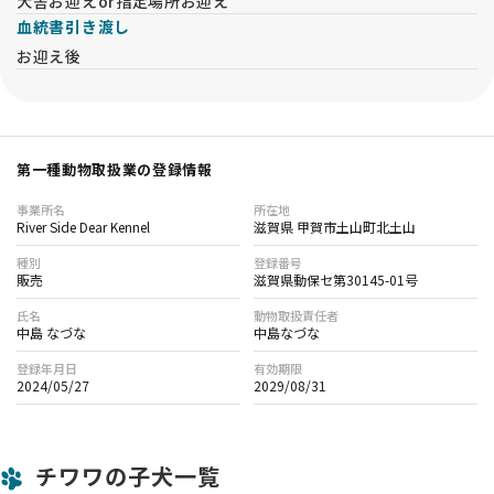
犬舎お迎えor指定場所お迎え
血統書引き渡し
お迎え後
第一種動物取扱業の登録情報
事業所名
所在地
River Side Dear Kennel
滋賀県 甲賀市土山町北土山
種別
登録番号
販売
滋賀県動保セ第30145-01号
氏名
動物取扱責任者
中島 なづな
中島なづな
登録年月日
有効期限
2024/05/27
2029/08/31
チワワの子犬一覧