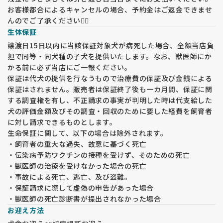
お客様都合によるキャンセルの場合、予約金はご返金できませ
んのでご了承ください🙇‍♀️
生体保証
譲渡日15日以内に当該保証対象犬が病死した場合、全額当店負
担で同等・同犬種の子犬を提供いたします。なお、獣医師にか
かる前に必ず当店にご一報ください。
保証は代犬の提供を行なうもので治療費の保証及び金銭による
保証はされません。販売者は保証終了後も一カ月間、保証に関
する調査権を有し、不正請求の事実が判明した時は代支給した
犬の評価金額及びその調査・回収のために要した経費を飼育者
に対し請求できるものとします。
生命保証に関して、以下の場合は除外されます。
・飼育者の重大な過失、故意に基づく死亡
・伝染病予防ワクチンの接種を受けず、そのための死亡
・獣医師の治療を受けなかった場合の死亡
・事故による死亡、逃亡、及び盗難。
・保証請求に際して虚偽の申告があった場合
・獣医師の死亡診断書が提出されなかった場合
お迎え方法