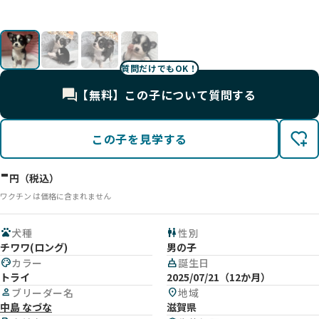
❤️
🤣
🫸
🙋
質問だけでもOK！
【無料】この子について質問する
この子を見学する
-
円（税込）
ワクチン は価格に含まれません
pets
犬種
wc
性別
チワワ(ロング)
男の子
palette
カラー
cake
誕生日
トライ
2025/07/21（12か月）
person
ブリーダー名
location_on
地域
中島 なづな
滋賀県