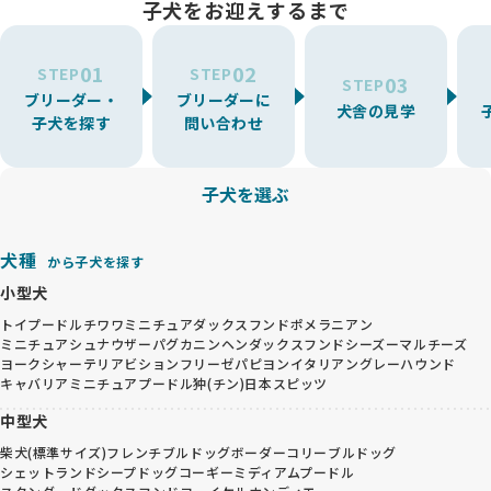
子犬をお迎えするまで
01
02
STEP
STEP
03
STEP
ブリーダー・
ブリーダーに
犬舎の見学
子犬を探す
問い合わせ
子犬を選ぶ
犬種
から子犬を探す
小型犬
トイプードル
チワワ
ミニチュアダックスフンド
ポメラニアン
ミニチュアシュナウザー
パグ
カニンヘンダックスフンド
シーズー
マルチーズ
ヨークシャーテリア
ビションフリーゼ
パピヨン
イタリアングレーハウンド
キャバリア
ミニチュアプードル
狆(チン)
日本スピッツ
中型犬
柴犬(標準サイズ)
フレンチブルドッグ
ボーダーコリー
ブルドッグ
シェットランドシープドッグ
コーギー
ミディアムプードル