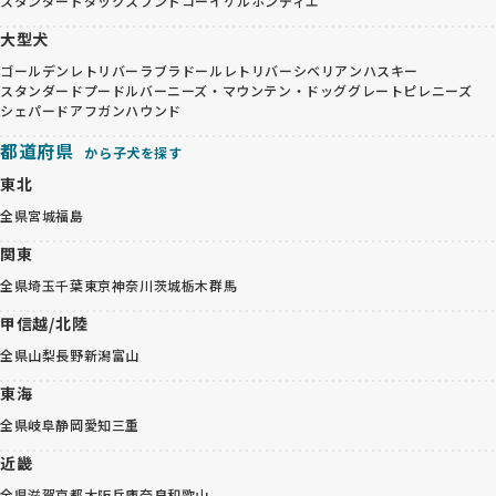
スタンダードダックスフンド
コーイケルホンディエ
大型犬
ゴールデンレトリバー
ラブラドールレトリバー
シベリアンハスキー
スタンダードプードル
バーニーズ・マウンテン・ドッグ
グレートピレニーズ
シェパード
アフガンハウンド
都道府県
から子犬を探す
東北
全県
宮城
福島
関東
全県
埼玉
千葉
東京
神奈川
茨城
栃木
群馬
甲信越/北陸
全県
山梨
長野
新潟
富山
東海
全県
岐阜
静岡
愛知
三重
近畿
全県
滋賀
京都
大阪
兵庫
奈良
和歌山