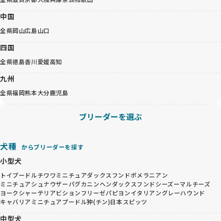
中国
全県
岡山
広島
山口
四国
全県
徳島
香川
愛媛
高知
九州
全県
福岡
熊本
大分
鹿児島
ブリーダーを選ぶ
犬種
からブリーダーを探す
小型犬
トイプードル
チワワ
ミニチュアダックスフンド
ポメラニアン
ミニチュアシュナウザー
パグ
カニンヘンダックスフンド
シーズー
マルチーズ
ヨークシャーテリア
ビションフリーゼ
パピヨン
イタリアングレーハウンド
キャバリア
ミニチュアプードル
狆(チン)
日本スピッツ
中型犬