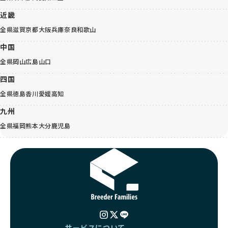
近畿
全県
滋賀
京都
大阪
兵庫
奈良
和歌山
中国
全県
岡山
広島
山口
四国
全県
徳島
香川
愛媛
高知
九州
全県
福岡
熊本
大分
鹿児島
サービスについて