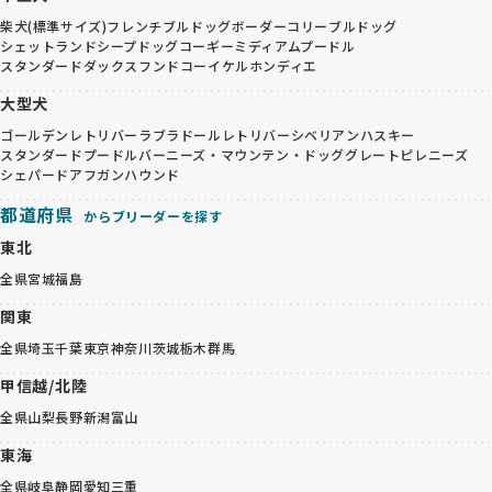
柴犬(標準サイズ)
フレンチブルドッグ
ボーダーコリー
ブルドッグ
シェットランドシープドッグ
コーギー
ミディアムプードル
スタンダードダックスフンド
コーイケルホンディエ
大型犬
ゴールデンレトリバー
ラブラドールレトリバー
シベリアンハスキー
スタンダードプードル
バーニーズ・マウンテン・ドッグ
グレートピレニーズ
シェパード
アフガンハウンド
都道府県
からブリーダーを探す
東北
全県
宮城
福島
関東
全県
埼玉
千葉
東京
神奈川
茨城
栃木
群馬
甲信越/北陸
全県
山梨
長野
新潟
富山
東海
全県
岐阜
静岡
愛知
三重