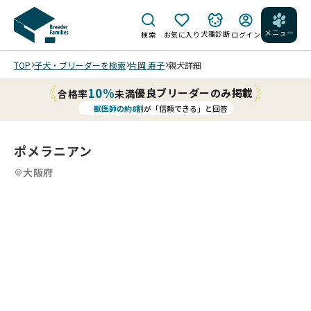
メニュー
犬種診断
検索
お気に入り
ログイン
TOP
子犬・ブリーダーを検索
片岡 寿子
親犬詳細
10%
優良ブリーダーのみ掲載
合格率
未満
獣医師の約8割
が「信頼できる」と回答
ポメラニアン
大阪府