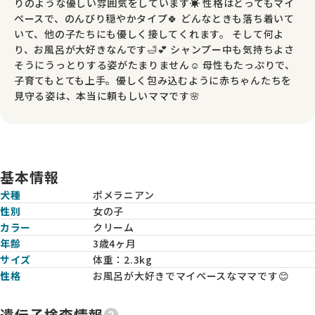
りのような優しい雰囲気をしています☀️ 性格はとってもマイ
ペースで、のんびり穏やかタイプ🍀 どんなときも落ち着いて
いて、他の子たちにも優しく接してくれます。 そして何よ
り、お風呂が大好きなんです🛁💕 シャンプー中も気持ちよさ
そうにうっとりする姿がたまりません☺️ 母性もたっぷりで、
子育てもとても上手。優しく包み込むように赤ちゃんたちを
見守る姿は、本当に頼もしいママです🌸
基本情報
犬種
ポメラニアン
性別
女の子
カラー
クリーム
年齢
3歳4ヶ月
サイズ
体重：
2.3kg
性格
お風呂が大好きでマイペースなママです😊
遺伝子検査情報