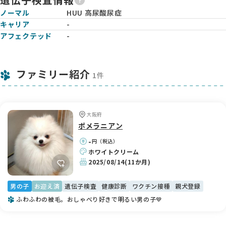
ノーマル
HUU 高尿酸尿症
キャリア
-
アフェクテッド
-
ファミリー紹介
1件
大阪府
ポメラニアン
-
円（税込）
ホワイトクリーム
2025/08/14
(11か月)
男の子
お迎え済
遺伝子検査
健康診断
ワクチン接種
親犬登録
ふわふわの被毛。おしゃべり好きで明るい男の子💙