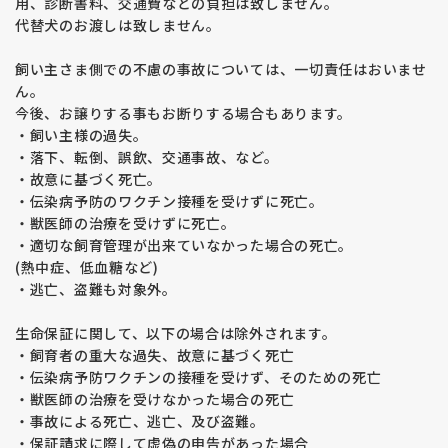
用、診断書料、交通費などの負担は致しません。
代替犬のお渡しは致しません。
飼い主さま側での不慮の事故については、一切責任はおいませ
ん。
今後、お譲りする事もお断りする場合もあります。
・飼い主様の過失。
・落下、転倒、誤飲、交通事故、など。
・故意に基づく死亡。
・伝染病予防のワクチン接種を受けずに死亡。
・獣医師の治療を受けずに死亡。
・適切な飼育管理が出来ていなかった場合の死亡。
(熱中症、低血糖など)
・逃亡、盗難も対象外。
生命保証に関して、以下の場合は除外されます。
・飼育者の重大な過失、故意に基づく死亡
・伝染病予防ワクチンの接種を受けず、そのための死亡
・獣医師の治療を受けなかった場合の死亡
・事故による死亡、逃亡、及び盗難。
・保証請求に際して虚偽の申告があった場合