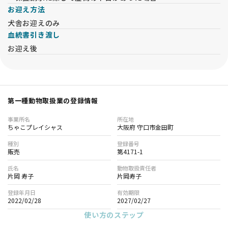
お迎え方法
犬舎お迎えのみ
血統書引き渡し
お迎え後
第一種動物取扱業の登録情報
事業所名
所在地
ちゃこプレイシャス
大阪府 守口市金田町
種別
登録番号
販売
第4171-1
氏名
動物取扱責任者
片岡 寿子
片岡寿子
登録年月日
有効期限
2022/02/28
2027/02/27
使い方のステップ