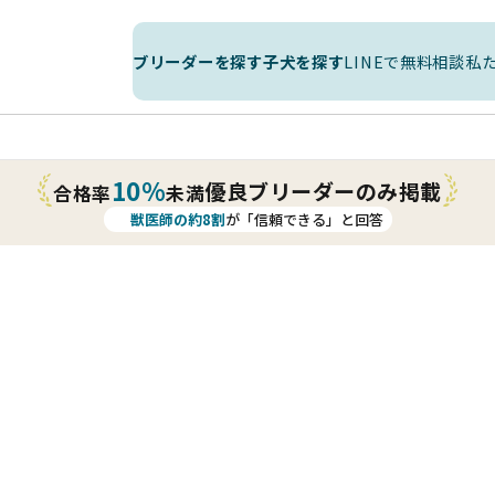
ブリーダーを探す
子犬を探す
LINEで無料相談
私
10%
優良ブリーダーのみ掲載
合格率
未満
獣医師の約8割
が「信頼できる」と回答