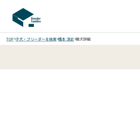
TOP
子犬・ブリーダーを検索
橋本 淳史
親犬詳細