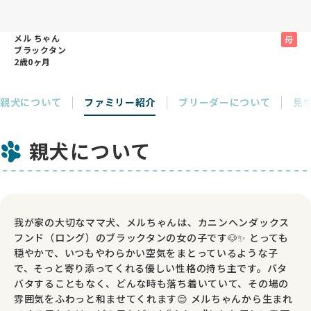
メル ちゃん
母
ブラックタン
2歳0ヶ月
親犬について
ファミリー紹介
ブリーダーについて
見
親犬について
我が家の大切なママ犬、メルちゃんは、カニンヘンダックス
フンド（ロング）のブラックタンの女の子です🐶✨ とっても
穏やかで、いつもやわらかい空気をまとっているような子
で、そっと寄り添ってくれる優しい性格の持ち主です。バタ
バタすることもなく、どんな時も落ち着いていて、その場の
雰囲気をふわっと和ませてくれます😌 メルちゃんから生まれ