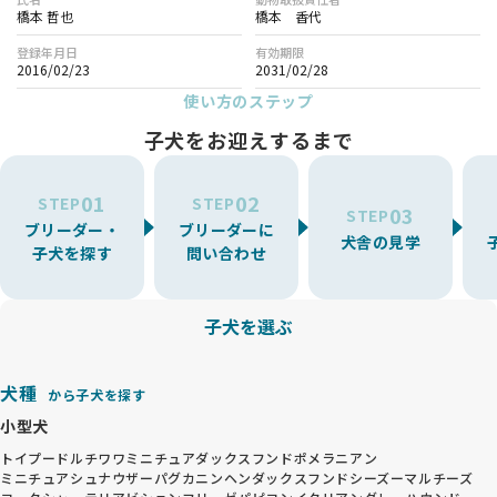
橋本 哲也
橋本 香代
登録年月日
有効期限
2016/02/23
2031/02/28
使い方のステップ
子犬をお迎えするまで
01
02
STEP
STEP
03
STEP
ブリーダー・
ブリーダーに
犬舎の見学
子犬を探す
問い合わせ
子犬を選ぶ
犬種
から子犬を探す
小型犬
トイプードル
チワワ
ミニチュアダックスフンド
ポメラニアン
ミニチュアシュナウザー
パグ
カニンヘンダックスフンド
シーズー
マルチーズ