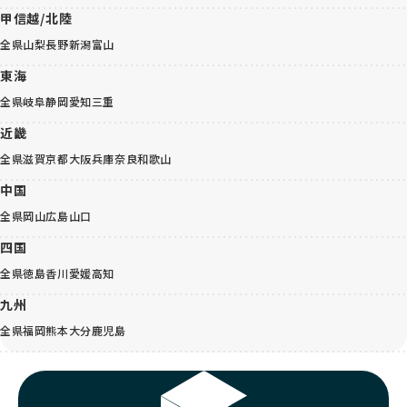
甲信越/北陸
全県
山梨
長野
新潟
富山
東海
全県
岐阜
静岡
愛知
三重
近畿
全県
滋賀
京都
大阪
兵庫
奈良
和歌山
中国
全県
岡山
広島
山口
四国
全県
徳島
香川
愛媛
高知
九州
全県
福岡
熊本
大分
鹿児島