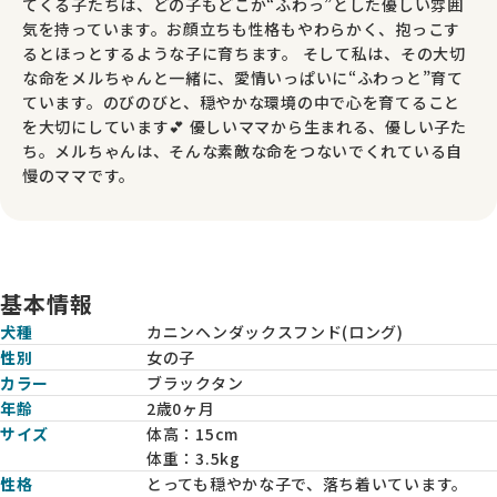
てくる子たちは、どの子もどこか“ふわっ”とした優しい雰囲
気を持っています。お顔立ちも性格もやわらかく、抱っこす
るとほっとするような子に育ちます。 そして私は、その大切
な命をメルちゃんと一緒に、愛情いっぱいに“ふわっと”育て
ています。のびのびと、穏やかな環境の中で心を育てること
を大切にしています💕 優しいママから生まれる、優しい子た
ち。メルちゃんは、そんな素敵な命をつないでくれている自
慢のママです。
基本情報
犬種
カニンヘンダックスフンド(ロング)
性別
女の子
カラー
ブラックタン
年齢
2歳0ヶ月
サイズ
体高：
15cm
体重：
3.5kg
性格
とっても穏やかな子で、落ち着いています。