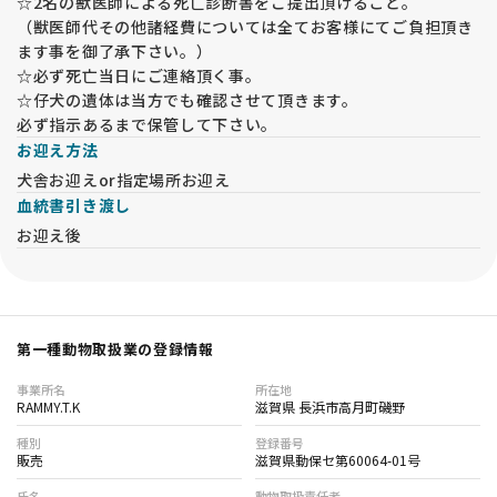
☆2名の獣医師による死亡診断書をご提出頂けること。
（獣医師代その他諸経費については全てお客様にてご負担頂き
ます事を御了承下さい。）
☆必ず死亡当日にご連絡頂く事。
☆仔犬の遺体は当方でも確認させて頂きます。
必ず指示あるまで保管して下さい。
お迎え方法
犬舎お迎えor指定場所お迎え
血統書引き渡し
お迎え後
第一種動物取扱業の登録情報
事業所名
所在地
RAMMY.T.K
滋賀県 長浜市高月町磯野
種別
登録番号
販売
滋賀県動保セ第60064-01号
氏名
動物取扱責任者