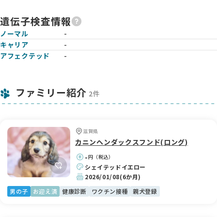
遺伝子検査情報
ノーマル
-
キャリア
-
アフェクテッド
-
ファミリー紹介
2件
滋賀県
カニンヘンダックスフンド(ロング)
-
円（税込）
シェイテッドイエロー
2026/01/08
(6か月)
男の子
お迎え済
健康診断
ワクチン接種
親犬登録