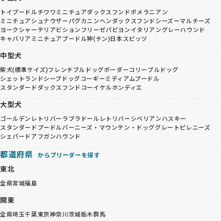
トイプードル
チワワ
ミニチュアダックスフンド
ポメラニアン
ミニチュアシュナウザー
パグ
カニンヘンダックスフンド
シーズー
マルチーズ
ヨークシャーテリア
ビションフリーゼ
パピヨン
イタリアングレーハウンド
キャバリア
ミニチュアプードル
狆(チン)
日本スピッツ
中型犬
柴犬(標準サイズ)
フレンチブルドッグ
ボーダーコリー
ブルドッグ
シェットランドシープドッグ
コーギー
ミディアムプードル
スタンダードダックスフンド
コーイケルホンディエ
大型犬
ゴールデンレトリバー
ラブラドールレトリバー
シベリアンハスキー
スタンダードプードル
バーニーズ・マウンテン・ドッグ
グレートピレニーズ
シェパード
アフガンハウンド
都道府県
からブリーダーを探す
東北
全県
宮城
福島
関東
全県
埼玉
千葉
東京
神奈川
茨城
栃木
群馬