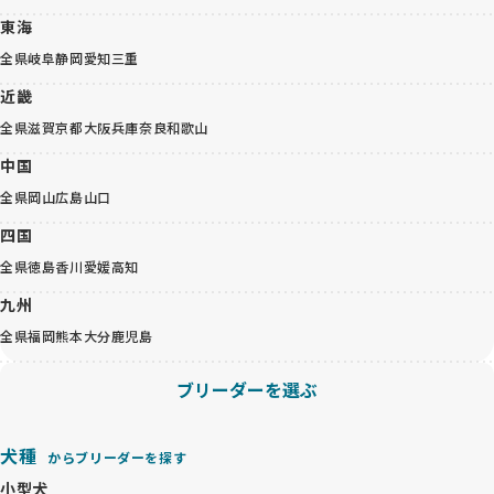
東海
全県
岐阜
静岡
愛知
三重
近畿
全県
滋賀
京都
大阪
兵庫
奈良
和歌山
中国
全県
岡山
広島
山口
四国
全県
徳島
香川
愛媛
高知
九州
全県
福岡
熊本
大分
鹿児島
ブリーダーを選ぶ
犬種
からブリーダーを探す
小型犬