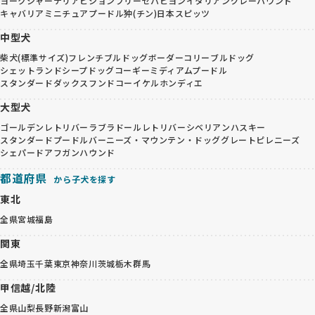
ヨークシャーテリア
ビションフリーゼ
パピヨン
イタリアングレーハウンド
キャバリア
ミニチュアプードル
狆(チン)
日本スピッツ
中型犬
柴犬(標準サイズ)
フレンチブルドッグ
ボーダーコリー
ブルドッグ
シェットランドシープドッグ
コーギー
ミディアムプードル
スタンダードダックスフンド
コーイケルホンディエ
大型犬
ゴールデンレトリバー
ラブラドールレトリバー
シベリアンハスキー
スタンダードプードル
バーニーズ・マウンテン・ドッグ
グレートピレニーズ
シェパード
アフガンハウンド
都道府県
から子犬を探す
東北
全県
宮城
福島
関東
全県
埼玉
千葉
東京
神奈川
茨城
栃木
群馬
甲信越/北陸
全県
山梨
長野
新潟
富山