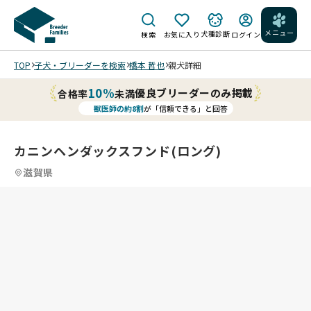
メニュー
犬種診断
検索
お気に入り
ログイン
TOP
子犬・ブリーダーを検索
橋本 哲也
親犬詳細
10%
優良ブリーダーのみ掲載
合格率
未満
獣医師の約8割
が「信頼できる」と回答
カニンヘンダックスフンド(ロング)
滋賀県