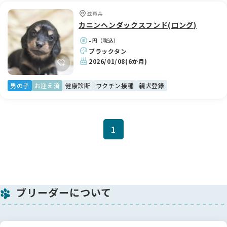
滋賀県
カニンヘンダックスフンド(ロング)
-
円（税込）
ブラックタン
2026/01/08
(6か月)
男の子
お迎え済
健康診断
ワクチン接種
親犬登録
1
ブリーダーについて