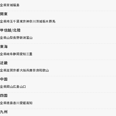
全県
宮城
福島
関東
全県
埼玉
千葉
東京
神奈川
茨城
栃木
群馬
甲信越/北陸
全県
山梨
長野
新潟
富山
東海
全県
岐阜
静岡
愛知
三重
近畿
全県
滋賀
京都
大阪
兵庫
奈良
和歌山
中国
全県
岡山
広島
山口
四国
全県
徳島
香川
愛媛
高知
九州