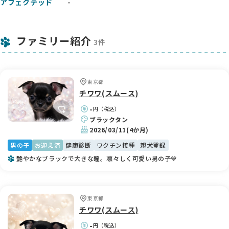
アフェクテッド
-
ファミリー紹介
3件
東京都
チワワ(スムース)
-
円（税込）
ブラックタン
2026/03/11
(4か月)
男の子
お迎え済
健康診断
ワクチン接種
親犬登録
艶やかなブラックで大きな瞳。凛々しく可愛い男の子💙
東京都
チワワ(スムース)
-
円（税込）