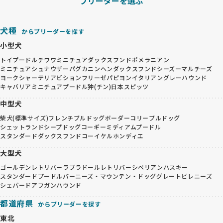
ブリーダーを選ぶ
犬種
からブリーダーを探す
小型犬
トイプードル
チワワ
ミニチュアダックスフンド
ポメラニアン
ミニチュアシュナウザー
パグ
カニンヘンダックスフンド
シーズー
マルチーズ
ヨークシャーテリア
ビションフリーゼ
パピヨン
イタリアングレーハウンド
キャバリア
ミニチュアプードル
狆(チン)
日本スピッツ
中型犬
柴犬(標準サイズ)
フレンチブルドッグ
ボーダーコリー
ブルドッグ
シェットランドシープドッグ
コーギー
ミディアムプードル
スタンダードダックスフンド
コーイケルホンディエ
大型犬
ゴールデンレトリバー
ラブラドールレトリバー
シベリアンハスキー
スタンダードプードル
バーニーズ・マウンテン・ドッグ
グレートピレニーズ
シェパード
アフガンハウンド
都道府県
からブリーダーを探す
東北