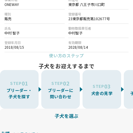
ONEWAY
東京都 八王子市川口町
種別
登録番号
販売
23東京都販売第102677号
氏名
動物取扱責任者
中村 智子
中村智子
登録年月日
有効期限
2018/08/15
2028/08/14
使い方のステップ
子犬をお迎えするまで
01
02
STEP
STEP
03
STEP
ブリーダー・
ブリーダーに
犬舎の見学
子犬を探す
問い合わせ
子犬を選ぶ