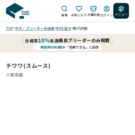
メニュー
犬種診断
検索
お気に入り
ログイン
TOP
子犬・ブリーダーを検索
中村 智子
親犬詳細
10%
優良ブリーダーのみ掲載
合格率
未満
獣医師の約8割
が「信頼できる」と回答
チワワ(スムース)
東京都