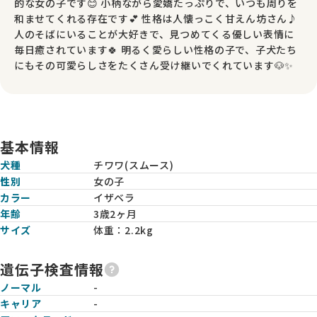
的な女の子です😊 小柄ながら愛嬌たっぷりで、いつも周りを
和ませてくれる存在です💕 性格は人懐っこく甘えん坊さん♪
人のそばにいることが大好きで、見つめてくる優しい表情に
毎日癒されています🍀 明るく愛らしい性格の子で、子犬たち
にもその可愛らしさをたくさん受け継いでくれています🐶✨
基本情報
犬種
チワワ(スムース)
性別
女の子
カラー
イザベラ
年齢
3歳2ヶ月
サイズ
体重：
2.2kg
遺伝子検査情報
ノーマル
-
キャリア
-