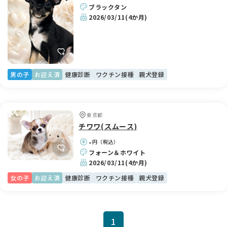
ブラックタン
2026/03/11
(4か月)
男の子
お迎え済
健康診断
ワクチン接種
親犬登録
東京都
チワワ(スムース)
-
円（税込）
フォーン＆ホワイト
2026/03/11
(4か月)
女の子
お迎え済
健康診断
ワクチン接種
親犬登録
1