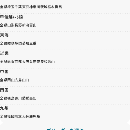
全県
埼玉
千葉
東京
神奈川
茨城
栃木
群馬
甲信越/北陸
全県
山梨
長野
新潟
富山
東海
全県
岐阜
静岡
愛知
三重
近畿
全県
滋賀
京都
大阪
兵庫
奈良
和歌山
中国
全県
岡山
広島
山口
四国
全県
徳島
香川
愛媛
高知
九州
全県
福岡
熊本
大分
鹿児島