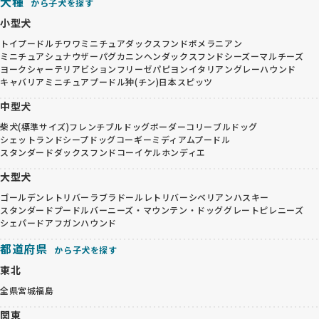
犬種
から子犬を探す
小型犬
トイプードル
チワワ
ミニチュアダックスフンド
ポメラニアン
ミニチュアシュナウザー
パグ
カニンヘンダックスフンド
シーズー
マルチーズ
ヨークシャーテリア
ビションフリーゼ
パピヨン
イタリアングレーハウンド
キャバリア
ミニチュアプードル
狆(チン)
日本スピッツ
中型犬
柴犬(標準サイズ)
フレンチブルドッグ
ボーダーコリー
ブルドッグ
シェットランドシープドッグ
コーギー
ミディアムプードル
スタンダードダックスフンド
コーイケルホンディエ
大型犬
ゴールデンレトリバー
ラブラドールレトリバー
シベリアンハスキー
スタンダードプードル
バーニーズ・マウンテン・ドッグ
グレートピレニーズ
シェパード
アフガンハウンド
都道府県
から子犬を探す
東北
全県
宮城
福島
関東