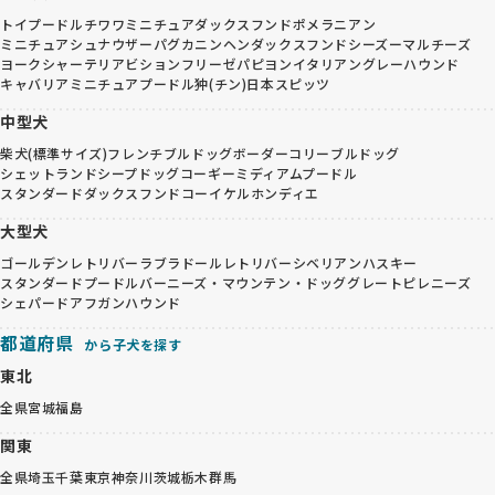
トイプードル
チワワ
ミニチュアダックスフンド
ポメラニアン
ミニチュアシュナウザー
パグ
カニンヘンダックスフンド
シーズー
マルチーズ
ヨークシャーテリア
ビションフリーゼ
パピヨン
イタリアングレーハウンド
キャバリア
ミニチュアプードル
狆(チン)
日本スピッツ
中型犬
柴犬(標準サイズ)
フレンチブルドッグ
ボーダーコリー
ブルドッグ
シェットランドシープドッグ
コーギー
ミディアムプードル
スタンダードダックスフンド
コーイケルホンディエ
大型犬
ゴールデンレトリバー
ラブラドールレトリバー
シベリアンハスキー
スタンダードプードル
バーニーズ・マウンテン・ドッグ
グレートピレニーズ
シェパード
アフガンハウンド
都道府県
から子犬を探す
東北
全県
宮城
福島
関東
全県
埼玉
千葉
東京
神奈川
茨城
栃木
群馬