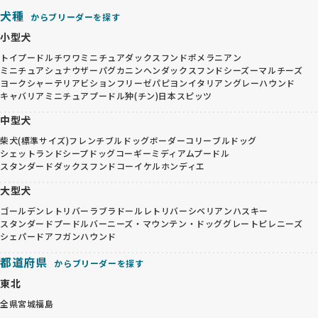
犬種
からブリーダーを探す
小型犬
トイプードル
チワワ
ミニチュアダックスフンド
ポメラニアン
ミニチュアシュナウザー
パグ
カニンヘンダックスフンド
シーズー
マルチーズ
ヨークシャーテリア
ビションフリーゼ
パピヨン
イタリアングレーハウンド
キャバリア
ミニチュアプードル
狆(チン)
日本スピッツ
中型犬
柴犬(標準サイズ)
フレンチブルドッグ
ボーダーコリー
ブルドッグ
シェットランドシープドッグ
コーギー
ミディアムプードル
スタンダードダックスフンド
コーイケルホンディエ
大型犬
ゴールデンレトリバー
ラブラドールレトリバー
シベリアンハスキー
スタンダードプードル
バーニーズ・マウンテン・ドッグ
グレートピレニーズ
シェパード
アフガンハウンド
都道府県
からブリーダーを探す
東北
全県
宮城
福島