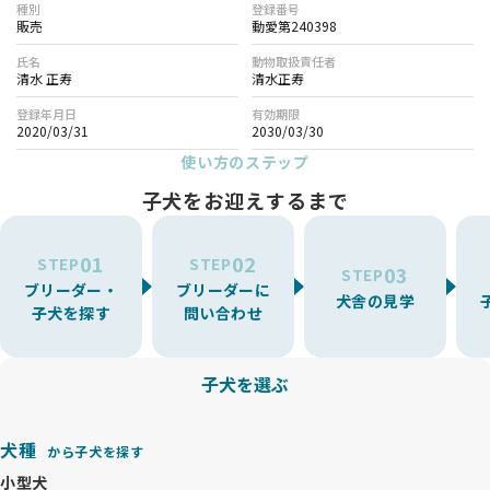
種別
登録番号
販売
動愛第240398
氏名
動物取扱責任者
清水 正寿
清水正寿
登録年月日
有効期限
2020/03/31
2030/03/30
使い方のステップ
子犬をお迎えするまで
01
02
STEP
STEP
03
STEP
ブリーダー・
ブリーダーに
犬舎の見学
子犬を探す
問い合わせ
子犬を選ぶ
犬種
から子犬を探す
小型犬