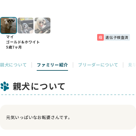
マイ
母
遺伝子検査済
ゴールド&ホワイト
5歳7ヶ月
親犬について
ファミリー紹介
ブリーダーについて
見
親犬について
元気いっぱいなお転婆さんです。