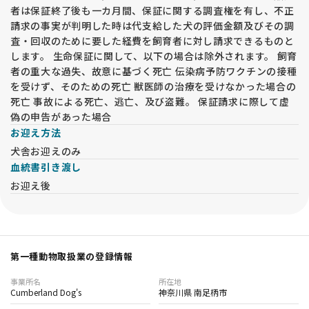
者は保証終了後も一カ月間、保証に関する調査権を有し、不正
請求の事実が判明した時は代支給した犬の評価金額及びその調
査・回収のために要した経費を飼育者に対し請求できるものと
します。 生命保証に関して、以下の場合は除外されます。 飼育
者の重大な過失、故意に基づく死亡 伝染病予防ワクチンの接種
を受けず、そのための死亡 獣医師の治療を受けなかった場合の
死亡 事故による死亡、逃亡、及び盗難。 保証請求に際して虚
偽の申告があった場合
お迎え方法
犬舎お迎えのみ
血統書引き渡し
お迎え後
第一種動物取扱業の登録情報
事業所名
所在地
Cumberland Dog's
神奈川県 南足柄市