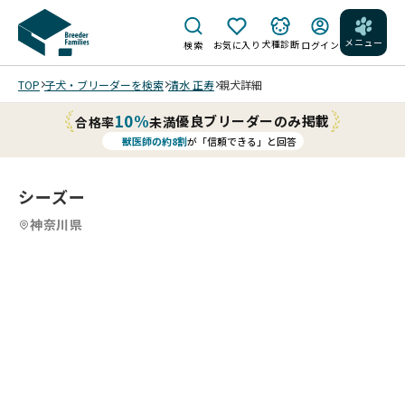
メニュー
犬種診断
検索
お気に入り
ログイン
TOP
子犬・ブリーダーを検索
清水 正寿
親犬詳細
10%
優良ブリーダーのみ掲載
合格率
未満
獣医師の約8割
が「信頼できる」と回答
シーズー
神奈川県
3
3
/