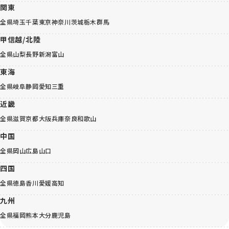
関東
全県
埼玉
千葉
東京
神奈川
茨城
栃木
群馬
甲信越/北陸
全県
山梨
長野
新潟
富山
東海
全県
岐阜
静岡
愛知
三重
近畿
全県
滋賀
京都
大阪
兵庫
奈良
和歌山
中国
全県
岡山
広島
山口
四国
全県
徳島
香川
愛媛
高知
九州
全県
福岡
熊本
大分
鹿児島