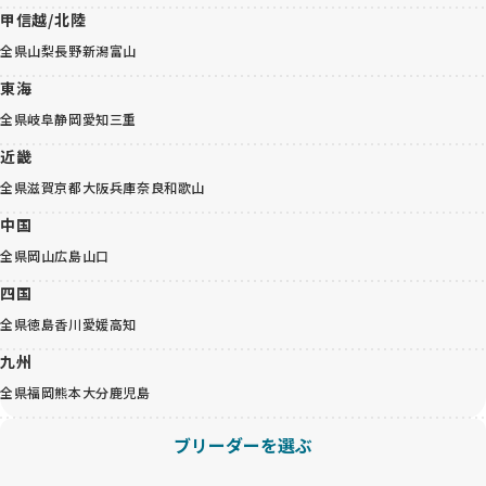
甲信越/北陸
全県
山梨
長野
新潟
富山
東海
全県
岐阜
静岡
愛知
三重
近畿
全県
滋賀
京都
大阪
兵庫
奈良
和歌山
中国
全県
岡山
広島
山口
四国
全県
徳島
香川
愛媛
高知
九州
全県
福岡
熊本
大分
鹿児島
ブリーダーを選ぶ