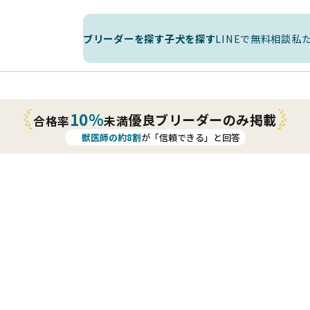
ブリーダーを探す
子犬を探す
LINEで無料相談
私
10%
優良ブリーダーのみ掲載
合格率
未満
獣医師の約8割
が「信頼できる」と回答