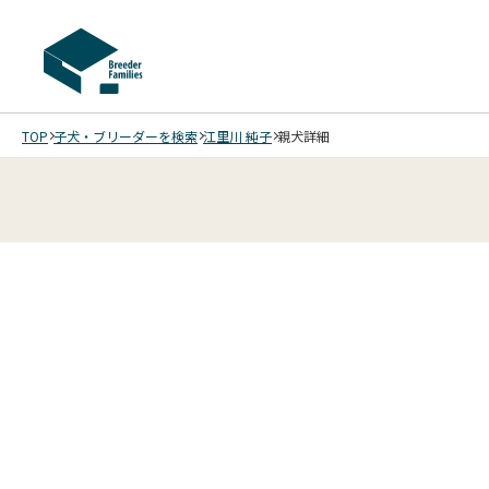
TOP
子犬・ブリーダーを検索
江里川 純子
親犬詳細
2