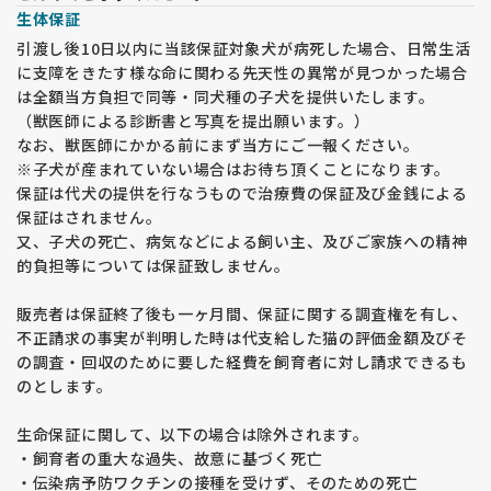
生体保証
引渡し後10日以内に当該保証対象犬が病死した場合、日常生活
に支障をきたす様な命に関わる先天性の異常が見つかった場合
は全額当方負担で同等・同犬種の子犬を提供いたします。
（獣医師による診断書と写真を提出願います。）
なお、獣医師にかかる前にまず当方にご一報ください。
※子犬が産まれていない場合はお待ち頂くことになります。
保証は代犬の提供を行なうもので治療費の保証及び金銭による
保証はされません。
又、子犬の死亡、病気などによる飼い主、及びご家族への精神
的負担等については保証致しません。
販売者は保証終了後も一ヶ月間、保証に関する調査権を有し、
不正請求の事実が判明した時は代支給した猫の評価金額及びそ
の調査・回収のために要した経費を飼育者に対し請求できるも
のとします。
生命保証に関して、以下の場合は除外されます。
・飼育者の重大な過失、故意に基づく死亡
・伝染病予防ワクチンの接種を受けず、そのための死亡