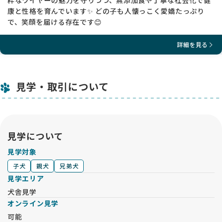
粋なワイヤーの魅力を守りつつ、無添加食や丁寧な社会化で健
康と性格を育んでいます✨ どの子も人懐っこく愛嬌たっぷり
で、笑顔を届ける存在です😊
詳細を見る
見学・取引について
見学について
見学対象
子犬
親犬
兄弟犬
見学エリア
犬舎見学
オンライン見学
可能