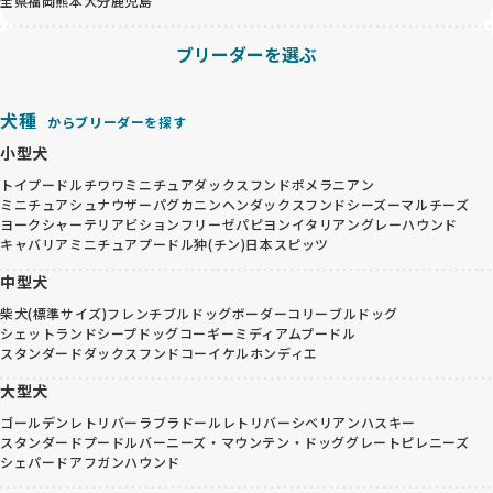
全県
福岡
熊本
大分
鹿児島
ブリーダーを選ぶ
犬種
からブリーダーを探す
小型犬
トイプードル
チワワ
ミニチュアダックスフンド
ポメラニアン
ミニチュアシュナウザー
パグ
カニンヘンダックスフンド
シーズー
マルチーズ
ヨークシャーテリア
ビションフリーゼ
パピヨン
イタリアングレーハウンド
キャバリア
ミニチュアプードル
狆(チン)
日本スピッツ
中型犬
柴犬(標準サイズ)
フレンチブルドッグ
ボーダーコリー
ブルドッグ
シェットランドシープドッグ
コーギー
ミディアムプードル
スタンダードダックスフンド
コーイケルホンディエ
大型犬
ゴールデンレトリバー
ラブラドールレトリバー
シベリアンハスキー
スタンダードプードル
バーニーズ・マウンテン・ドッグ
グレートピレニーズ
シェパード
アフガンハウンド