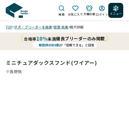
メニュー
犬種診断
検索
お気に入り
ログイン
TOP
子犬・ブリーダーを検索
宮嵜 尚美
親犬詳細
10%
優良ブリーダーのみ掲載
合格率
未満
獣医師の約8割
が「信頼できる」と回答
ミニチュアダックスフンド(ワイアー)
長野県
4
4
4
4
/
/