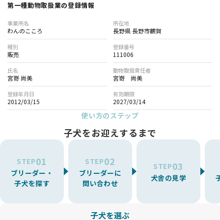
第一種動物取扱業の登録情報
事業所名
所在地
わんのこころ
長野県 長野市鶴賀
種別
登録番号
販売
111006
氏名
動物取扱責任者
宮嵜 尚美
宮嵜 尚美
登録年月日
有効期限
2012/03/15
2027/03/14
使い方のステップ
子犬をお迎えするまで
01
02
STEP
STEP
03
STEP
ブリーダー・
ブリーダーに
犬舎の見学
子犬を探す
問い合わせ
子犬を選ぶ