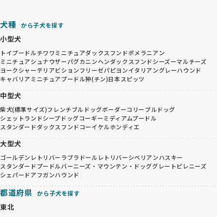
犬種
から子犬を探す
小型犬
トイプードル
チワワ
ミニチュアダックスフンド
ポメラニアン
ミニチュアシュナウザー
パグ
カニンヘンダックスフンド
シーズー
マルチーズ
ヨークシャーテリア
ビションフリーゼ
パピヨン
イタリアングレーハウンド
キャバリア
ミニチュアプードル
狆(チン)
日本スピッツ
中型犬
柴犬(標準サイズ)
フレンチブルドッグ
ボーダーコリー
ブルドッグ
シェットランドシープドッグ
コーギー
ミディアムプードル
スタンダードダックスフンド
コーイケルホンディエ
大型犬
ゴールデンレトリバー
ラブラドールレトリバー
シベリアンハスキー
スタンダードプードル
バーニーズ・マウンテン・ドッグ
グレートピレニーズ
シェパード
アフガンハウンド
都道府県
から子犬を探す
東北