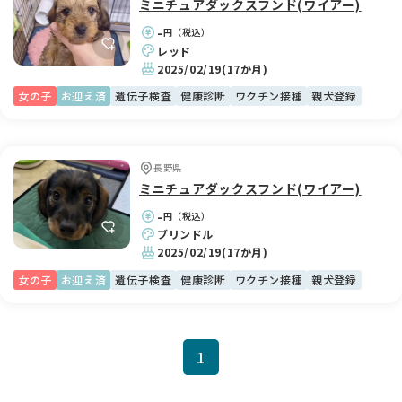
ミニチュアダックスフンド(ワイアー)
-
円（税込）
レッド
2025/02/19
(17か月)
女の子
お迎え済
遺伝子検査
健康診断
ワクチン接種
親犬登録
長野県
ミニチュアダックスフンド(ワイアー)
-
円（税込）
ブリンドル
2025/02/19
(17か月)
女の子
お迎え済
遺伝子検査
健康診断
ワクチン接種
親犬登録
1