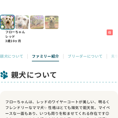
フローちゃん
母
レッド
3歳10ヶ月
親犬について
ファミリー紹介
ブリーダーについて
見
親犬について
フローちゃんは、レッドのワイヤーコートが美しい、明るく
フレンドリーなママ犬✨ 性格はとても陽気で能天気、マイペ
ースな一面もあり、いつも周りを和ませてくれる存在です😊