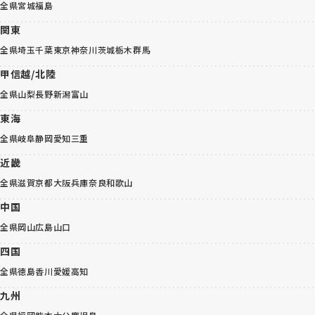
全県
宮城
福島
関東
全県
埼玉
千葉
東京
神奈川
茨城
栃木
群馬
甲信越/北陸
全県
山梨
長野
新潟
富山
東海
全県
岐阜
静岡
愛知
三重
近畿
全県
滋賀
京都
大阪
兵庫
奈良
和歌山
中国
全県
岡山
広島
山口
四国
全県
徳島
香川
愛媛
高知
九州