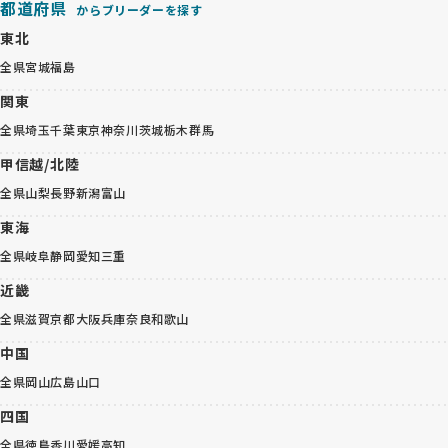
都道府県
からブリーダーを探す
東北
全県
宮城
福島
関東
全県
埼玉
千葉
東京
神奈川
茨城
栃木
群馬
甲信越/北陸
全県
山梨
長野
新潟
富山
東海
全県
岐阜
静岡
愛知
三重
近畿
全県
滋賀
京都
大阪
兵庫
奈良
和歌山
中国
全県
岡山
広島
山口
四国
全県
徳島
香川
愛媛
高知