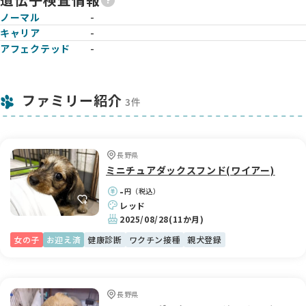
ノーマル
-
キャリア
-
アフェクテッド
-
ファミリー紹介
3件
長野県
ミニチュアダックスフンド(ワイアー)
-
円（税込）
レッド
2025/08/28
(11か月)
女の子
お迎え済
健康診断
ワクチン接種
親犬登録
長野県